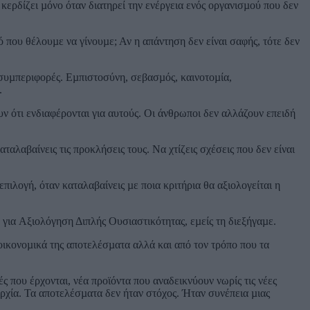
 κερδίζει µόνο όταν διατηρεί την ενέργεια ενός οργανισµού που δεν
 που θέλουµε να γίνουµε; Αν η απάντηση δεν είναι σαφής, τότε δεν
ν συµπεριφορές. Εµπιστοσύνη, σεβασµός, καινοτοµία,
.
 ότι ενδιαφέρονται για αυτούς. Οι άνθρωποι δεν αλλάζουν επειδή
ταλαβαίνεις τις προκλήσεις τους. Να χτίζεις σχέσεις που δεν είναι
επιλογή, όταν καταλαβαίνεις µε ποια κριτήρια θα αξιολογείται η
για Αξιολόγηση Διπλής Ουσιαστικότητας, εµείς τη διεξήγαµε.
α οικονοµικά της αποτελέσµατα αλλά και από τον τρόπο που τα
ές που έρχονται, νέα προϊόντα που αναδεικνύουν νωρίς τις νέες
αρχία. Τα αποτελέσµατα δεν ήταν στόχος. Ήταν συνέπεια µιας