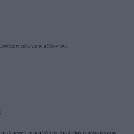
μεγάλες απειλές για το μέλλον τους
ς
ου λιμανιού, τη συμβολή του στο διεθνές εμπόριο και στην