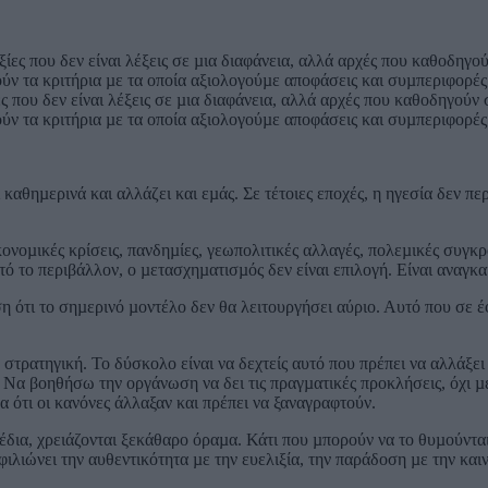
ς που δεν είναι λέξεις σε µια διαφάνεια, αλλά αρχές που καθοδηγού
ύν τα κριτήρια µε τα οποία αξιολογούµε αποφάσεις και συµπεριφορές
αθηµερινά και αλλάζει και εµάς. Σε τέτοιες εποχές, η ηγεσία δεν περιγ
κονοµικές κρίσεις, πανδηµίες, γεωπολιτικές αλλαγές, πολεµικές συγ
 το περιβάλλον, ο µετασχηµατισµός δεν είναι επιλογή. Είναι αναγκαιό
ότι το σηµερινό µοντέλο δεν θα λειτουργήσει αύριο. Αυτό που σε έφε
στρατηγική. Το δύσκολο είναι να δεχτείς αυτό που πρέπει να αλλάξει
. Να βοηθήσω την οργάνωση να δει τις πραγµατικές προκλήσεις, όχι 
α ότι οι κανόνες άλλαξαν και πρέπει να ξαναγραφτούν.
έδια, χρειάζονται ξεκάθαρο όραµα. Κάτι που µπορούν να το θυµούνται
ιλιώνει την αυθεντικότητα µε την ευελιξία, την παράδοση µε την και