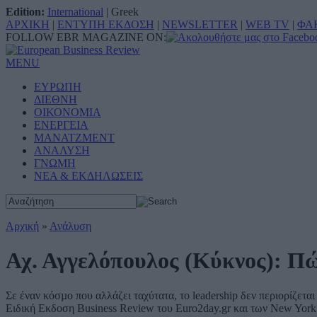
Edition:
International
|
Greek
ΑΡΧΙΚΗ
|
ΕΝΤΥΠΗ ΕΚΔΟΣΗ
|
NEWSLETTER
|
WEB TV
|
ΦΑ
FOLLOW EBR MAGAZINE ON:
MENU
ΕΥΡΩΠΗ
ΔΙΕΘΝΗ
ΟΙΚΟΝΟΜΙΑ
ΕΝΕΡΓΕΙΑ
ΜΑΝΑΤΖΜΕΝΤ
ΑΝΑΛΥΣΗ
ΓΝΩΜΗ
ΝΕΑ & ΕΚΔΗΛΩΣΕΙΣ
Αρχική
»
Ανάλυση
Αχ. Αγγελόπουλος (Κύκνος): Πώς
Σε έναν κόσµο που αλλάζει ταχύτατα, το leadership δεν περιορίζε
Ειδική Εκδοση Business Review του Euro2day.gr και των New York