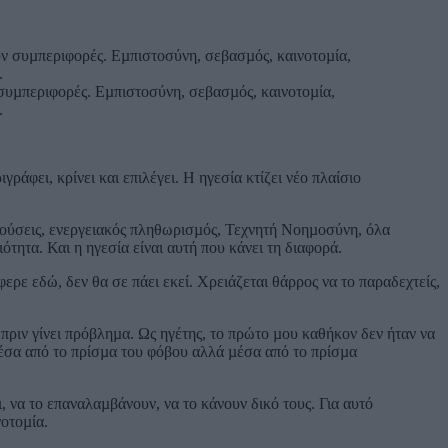
ν συµπεριφορές. Εµπιστοσύνη, σεβασµός, καινοτοµία,
.
ράφει, κρίνει και επιλέγει. Η ηγεσία κτίζει νέο πλαίσιο
κρούσεις, ενεργειακός πληθωρισµός, Τεχνητή Νοηµοσύνη, όλα
τητα. Και η ηγεσία είναι αυτή που κάνει τη διαφορά.
ρε εδώ, δεν θα σε πάει εκεί. Χρειάζεται θάρρος να το παραδεχτείς,
 πριν γίνει πρόβληµα. Ως ηγέτης, το πρώτο µου καθήκον δεν ήταν να
µέσα από το πρίσµα του φόβου αλλά µέσα από το πρίσµα
, να το επαναλαµβάνουν, να το κάνουν δικό τους. Για αυτό
νοτοµία.