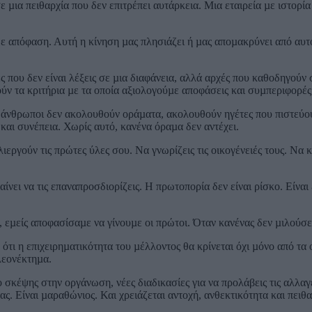
 µια πειθαρχία που δεν επιτρέπει αυτάρκεια. Μια εταιρεία µε ιστορία
άθε απόφαση. Αυτή η κίνηση µας πλησιάζει ή µας αποµακρύνει από αυτό
ς που δεν είναι λέξεις σε µια διαφάνεια, αλλά αρχές που καθοδηγού
ύν τα κριτήρια µε τα οποία αξιολογούµε αποφάσεις και συµπεριφορές
 άνθρωποι δεν ακολουθούν οράµατα, ακολουθούν ηγέτες που πιστεύουν
 και συνέπεια. Χωρίς αυτό, κανένα όραµα δεν αντέχει.
ιεργούν τις πρώτες ύλες σου. Να γνωρίζεις τις οικογένειές τους. Να κα
ίνει να τις επαναπροσδιορίζεις. Η πρωτοπορία δεν είναι ρίσκο. Είναι 
εµείς αποφασίσαµε να γίνουµε οι πρώτοι. Όταν κανένας δεν µιλούσε 
ω ότι η επιχειρηµατικότητα του µέλλοντος θα κρίνεται όχι µόνο από τ
πλεονέκτηµα.
πο σκέψης στην οργάνωση, νέες διαδικασίες για να προλάβεις τις αλλαγ
ς. Είναι µαραθώνιος. Και χρειάζεται αντοχή, ανθεκτικότητα και πειθ