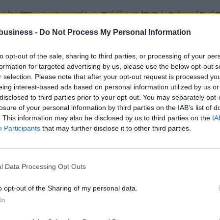
 µέρα ήταν και µια ευκαιρία να αποδείξουµε ότι το όραµά µας δεν είνα
µιά δεν αφορά την ιστορία µιας εταιρείας. Αφορά τον τρόπο που διαµ
business -
Do Not Process My Personal Information
ρόπο που σκέφτεται ένας ολόκληρος κλάδος; Αυτά είναι τα κριτήρια. 
to opt-out of the sale, sharing to third parties, or processing of your per
ύτερα.
formation for targeted advertising by us, please use the below opt-out s
ναι οραµατική και εκτελεστική, τολµηρή και υπεύθυνη, καινοτόµος και
r selection. Please note that after your opt-out request is processed y
εν υπηρετούν τον άνθρωπο.
eing interest-based ads based on personal information utilized by us or
disclosed to third parties prior to your opt-out. You may separately opt-
losure of your personal information by third parties on the IAB’s list of
. This information may also be disclosed by us to third parties on the
IA
Participants
that may further disclose it to other third parties.
l Data Processing Opt Outs
o opt-out of the Sharing of my personal data.
In