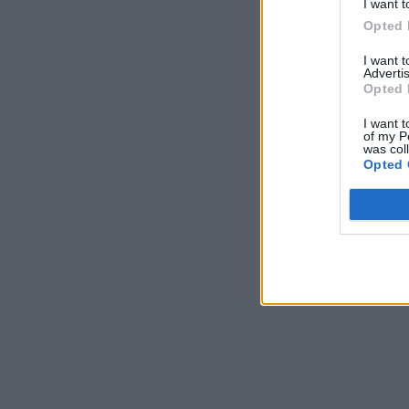
I want t
Opted 
I want 
Advertis
Opted 
I want t
of my P
was col
Opted 