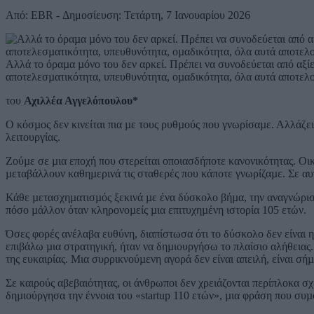
Από: EBR - Δημοσίευση: Τετάρτη, 7 Ιανουαρίου 2026
Αλλά το όραµα µόνο του δεν αρκεί. Πρέπει να συνοδεύεται από αξίε
αποτελεσµατικότητα, υπευθυνότητα, οµαδικότητα, όλα αυτά αποτελο
του
Αχιλλέα Αγγελόπουλου*
Ο κόσµος δεν κινείται πια µε τους ρυθµούς που γνωρίσαµε. Αλλάζει κ
λειτουργίας.
Ζούµε σε µια εποχή που στερείται οποιασδήποτε κανονικότητας. Οι
µεταβάλλουν καθηµερινά τις σταθερές που κάποτε γνωρίζαµε. Σε αυτό
Κάθε µετασχηµατισµός ξεκινά µε ένα δύσκολο βήµα, την αναγνώριση 
πόσο µάλλον όταν κληρονοµείς µια επιτυχηµένη ιστορία 105 ετών.
Όσες φορές ανέλαβα ευθύνη, διαπίστωσα ότι το δύσκολο δεν είναι η 
επιβάλω µια στρατηγική, ήταν να δηµιουργήσω το πλαίσιο αλήθειας
της ευκαιρίας. Μια συρρικνούµενη αγορά δεν είναι απειλή, είναι σήµ
Σε καιρούς αβεβαιότητας, οι άνθρωποι δεν χρειάζονται περίπλοκα σχ
δηµιούργησα την έννοια του «startup 110 ετών», µια φράση που συµφ