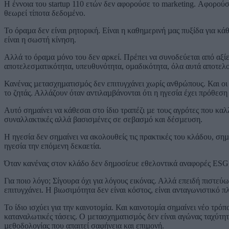
Η έννοια του startup 110 ετών δεν αφορούσε το marketing. Αφορούσε
θεωρεί τίποτα δεδοµένο.
Το όραµα δεν είναι ρητορική. Είναι η καθηµερινή µας πυξίδα για κ
είναι η σωστή κίνηση.
Αλλά το όραµα µόνο του δεν αρκεί. Πρέπει να συνοδεύεται από αξίε
αποτελεσµατικότητα, υπευθυνότητα, οµαδικότητα, όλα αυτά αποτελο
Κανένας µετασχηµατισµός δεν επιτυγχάνει χωρίς ανθρώπους. Και οι
το ζητάς. Αλλάζουν όταν αντιλαµβάνονται ότι η ηγεσία έχει πρόθεση
Αυτό σηµαίνει να κάθεσαι στο ίδιο τραπέζι µε τους αγρότες που καλλ
συναλλακτικές αλλά βασισµένες σε σεβασµό και δέσµευση.
Η ηγεσία δεν σηµαίνει να ακολουθείς τις πρακτικές του κλάδου, σηµα
ηγεσία την επόµενη δεκαετία.
Όταν κανένας στον κλάδο δεν δηµοσίευε εθελοντικά αναφορές ESG, 
Για ποιο λόγο; Σίγουρα όχι για λόγους εικόνας. Αλλά επειδή πιστεύ
επιτυγχάνει. Η βιωσιµότητα δεν είναι κόστος, είναι ανταγωνιστικό 
Το ίδιο ισχύει για την καινοτοµία. Και καινοτοµία σηµαίνει νέο τρό
καταναλωτικές τάσεις. Ο µετασχηµατισµός δεν είναι αγώνας ταχύτητα
µεθοδολογίας που απαιτεί σαφήνεια και επιµονή.