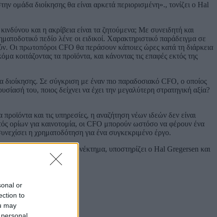
την ομάδα διοίκησης θα είναι αρκετά περιορισμένη»., τονίζει ο Hal
νδύνου και η ακρίβεια είναι τα ζητούμενα; Με συνειδητή και
ματοδοτικό πεδίο λένε οι ειδικοί. Χαρακτηριστικό παράδειγμα σε
θούν. Οι πρωτοπόροι CFO θα περάσουν κάποιες ώρες κατά τη διάρκεια
α κοιτάζοντας τα προϊόντα, και κάνοντας τις επαφές εκτός της
δα διοίκησης. Σε σύγκριση με έναν πιο παραδοσιακό CFO, ο οποίος
υσίασή του, ποιος δείχνει να έχει την μεγαλύτερη στρατηγική αξία?
 προϊόντα και τις υπηρεσίες, η αναζήτηση νέων ιδεών δεν είναι
τός ορίων για καινοτομία, οι CFO μπορούν ωστόσο να φέρουν ένα
συνεχίσει η χρηματοδότηση για ένα συγκεκριμένο έργο.
οβαρό ανταγωνιστικό πλεονέκτημα, υποστηρίζει ο Hal Gregersen και
sonal or
ection to
ou may
 personal