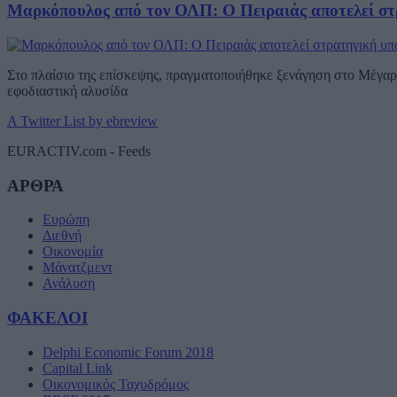
Μαρκόπουλος από τον ΟΛΠ: Ο Πειραιάς αποτελεί στ
Στο πλαίσιο της επίσκεψης, πραγματοποιήθηκε ξενάγηση στο Μέγαρο
εφοδιαστική αλυσίδα
A Twitter List by ebreview
EURACTIV.com - Feeds
ΑΡΘΡΑ
Ευρώπη
Διεθνή
Οικονομία
Μάνατζμεντ
Ανάλυση
ΦΑΚΕΛΟΙ
Delphi Economic Forum 2018
Capital Link
Οικονομικός Ταχυδρόμος