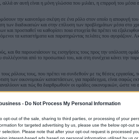
, αλλά αν αυτή είναι η μόνη γλώσσα που μιλάει, η επιρροή του μέσα σ
όσουν την καινοτόμο σκέψη σε ένα ρόλο στον οποίο η αποφυγή του κι
ωση των διαδικασιών και στην επίλυση των προβλημάτων μέσα στο χρη
των και προσπαθεί να καθορίσει ποια στοιχεία θα πρέπει να εξαλειφ
όμενοι τα καταστήματα και παρατηρώντας πελάτες που αγοράζουν. Ακόμ
ύς, και θα παρουσιάσουν τις εισηγήσεις τους προς την υπόλοιπη ομά
 συλλέγονται από το προσωπικό του, και στη συνέχεια κάνει την παρο
ους ρόλους τους, που πρέπει να συνδεθούν με τις θέσεις εργασίας, τα
ρτιση των οικονομικών καταστάσεων, για παράδειγμα, είναι σαφώς εκ
υ αναλύουν και πώς θα διαρθρωθούν οι ομάδες οικονομικών, ώστε να 
εριφορές, ή αναζήτηση του καινούργιου αποτελεί όλο και πιο πολύ σ
business -
Do Not Process My Personal Information
to opt-out of the sale, sharing to third parties, or processing of your per
formation for targeted advertising by us, please use the below opt-out s
r selection. Please note that after your opt-out request is processed y
eing interest-based ads based on personal information utilized by us or