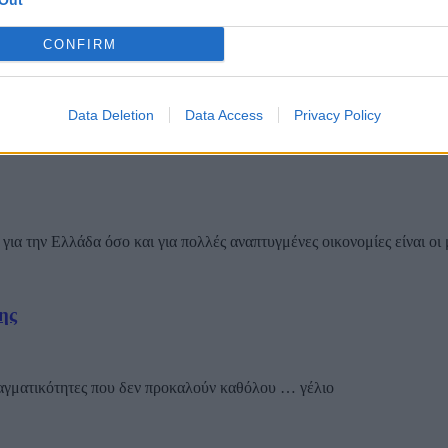
Out
CONFIRM
Data Deletion
Data Access
Privacy Policy
για την Ελλάδα όσο και για πολλές αναπτυγμένες οικονομίες είναι οι 
ης
ραγματικότητες που δεν προκαλούν καθόλου … γέλιο