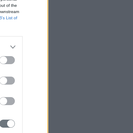
out of the
 downstream
B’s List of