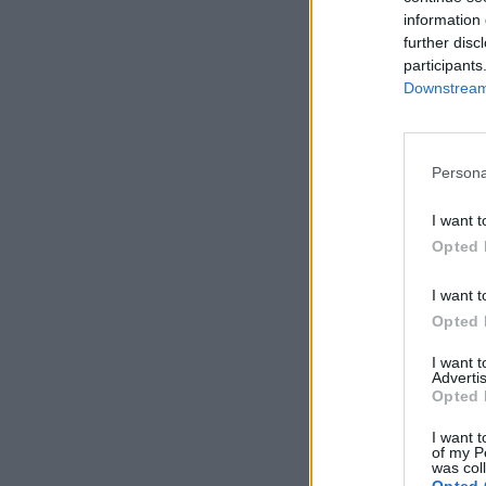
information 
further disc
participants
Downstream 
Persona
I want t
Opted 
I want t
Opted 
I want 
Advertis
Opted 
I want t
of my P
was col