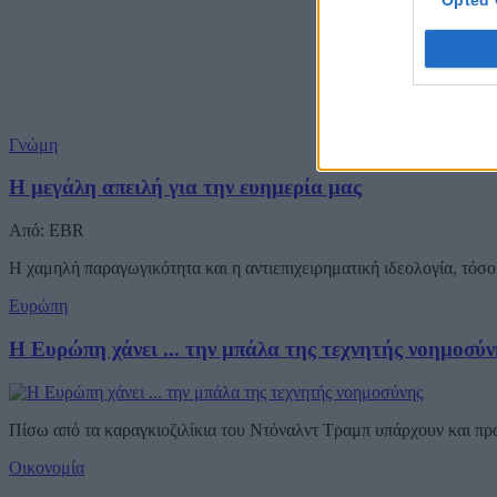
Opted 
Γνώμη
Η μεγάλη απειλή για την ευημερία μας
Από: EBR
Η χαμηλή παραγωγικότητα και η αντιεπιχειρηματική ιδεολογία, τόσο 
Ευρώπη
Η Ευρώπη χάνει ... την μπάλα της τεχνητής νοημοσύν
Πίσω από τα καραγκιοζιλίκια του Ντόναλντ Τραμπ υπάρχουν και π
Οικονομία