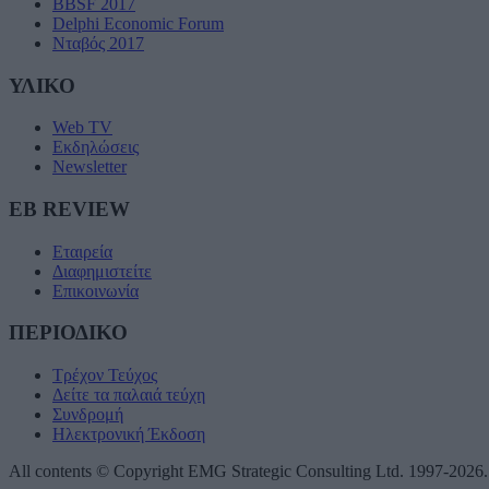
BBSF 2017
Delphi Economic Forum
Νταβός 2017
ΥΛΙΚΟ
Web TV
Εκδηλώσεις
Newsletter
EB REVIEW
Εταιρεία
Διαφημιστείτε
Επικοινωνία
ΠΕΡΙΟΔΙΚΟ
Τρέχον Τεύχος
Δείτε τα παλαιά τεύχη
Συνδρομή
Ηλεκτρονική Έκδοση
All contents © Copyright EMG Strategic Consulting Ltd. 1997-2026