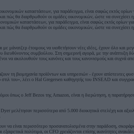
κονομικών καταστάσεων, για παράδειγμα, είναι σαφώς εκτός ορίων γ
 και πώς θα διαρθρωθούν οι ομάδες οικονομικών, ώστε να συνεχίσει 
αι με μάνατζερ έτοιμους να υιοθετήσουν νέες ιδέες, έχουν όλο και με
του διευθύνοντος συμβούλου. Στη σημερινή αγορά, με την ανάπτυξη δύ
μένοι να ακολουθούν τους κανόνες και τους κανονισμούς και συχνά απα
ζουν τη βιομηχανία προϊόντων και υπηρεσιών - έχουν απίστευτες φυσικ
ικό στιλ του», λέει ο Hal Gregersen καθηγητής του INSEAD και συγγρ
τόμοι όπως ο Jeff Bezos της Amazon, είναι η διερώτηση, η παρατήρη
f Dyer μελέτησαν περισσότερα από 5.000 διοικητικά στελέχη και αξιολόγ
.
νουν να είναι περισσότερο προσανατολισμένα στην παράδοση, σκοράρ
αι εξαιρετικά πολύτιμα, οι CFO χρειάζονται επίσης ικανότητες ανακά