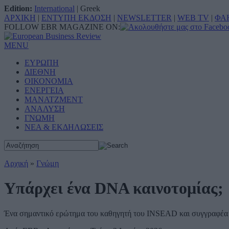
Edition:
International
|
Greek
ΑΡΧΙΚΗ
|
ΕΝΤΥΠΗ ΕΚΔΟΣΗ
|
NEWSLETTER
|
WEB TV
|
ΦΑ
FOLLOW EBR MAGAZINE ON:
MENU
ΕΥΡΩΠΗ
ΔΙΕΘΝΗ
ΟΙΚΟΝΟΜΙΑ
ΕΝΕΡΓΕΙΑ
ΜΑΝΑΤΖΜΕΝΤ
ΑΝΑΛΥΣΗ
ΓΝΩΜΗ
ΝΕΑ & ΕΚΔΗΛΩΣΕΙΣ
Αρχική
»
Γνώμη
Υπάρχει ένα DNA καινοτομίας;
Ένα σημαντικό ερώτημα του καθηγητή του INSEAD και συγγραφέα H