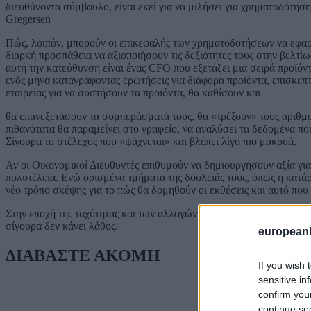
διευθύνοντα σύμβουλο, είναι εκεί για να μιλήσει για χρηματοδότηση
Gregersen
Πώς, λοιπόν, μπορούν οι επικεφαλής των χρηματοδοτήσεων να εφαρμ
διαρκή προσπάθεια να αξιοποιήσουν τις δεξιότητες τους στην βελτί
αυτή την κατεύθυνση είναι ένας CFO που εξετάζει μια σειρά προϊόν
ενός μήνα καταγράφοντας ερωτήσεις για διάφορα προϊόντα, επισκεπτ
εταιρείας για να συστήσουν τα προϊόντα, θα καθίσουν και
θα επανεξετάσουν τα συμπεράσματά τους, θα «τρέξουν» τους αριθμο
πιθανότατα θα παραμείνει στο γραφείο, να αναλύσει τα δεδομένα που
Σίγουρα το στέλεχος που «ψάχνεται» και βλέπει λίγο πιο μακρυά.
Αν οι Οικονομικοί Διευθυντές επιθυμούν να δημιουργήσουν αξία για τ
πολυτέλεια. Ενώ ορισμένα τμήματα της δουλειάς τους, όπως η κατά
νέο τρόπο σκέψης για το πώς θα δομηθούν οι εκθέσεις και αυτό πο
Στην εποχή της ταχύτητας και των αλλαγών στις καταναλωτικές συμπ
σίγουρα δεν κάνει λάθος.
european
ΔΙΑΒΑΣΤΕ ΑΚΟΜΗ
If you wish 
sensitive in
confirm you
continue se