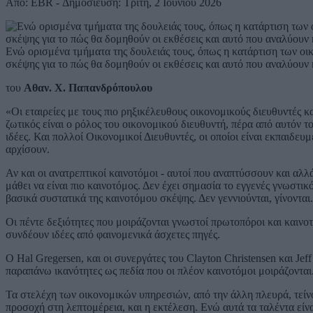
Από: EBR - Δημοσίευση: Τρίτη, 2 Ιουνίου 2026
Ενώ ορισμένα τμήματα της δουλειάς τους, όπως η κατάρτιση των οι
σκέψης για το πώς θα δομηθούν οι εκθέσεις και αυτό που αναλύουν
του
Αθαν. Χ. Παπανδρόπουλου
«Οι εταιρείες με τους πιο ρηξικέλευθους οικονομικούς διευθυντές κ
ζωτικός είναι ο ρόλος του οικονομικού διευθυντή, πέρα από αυτόν 
ιδέες. Και πολλοί Οικονομικοί Διευθυντές, οι οποίοι είναι εκπαιδευ
αρχίσουν.
Αν και οι ανατρεπτικοί καινοτόμοι - αυτοί που αναπτύσσουν και αλλά
μάθει να είναι πιο καινοτόμος. Δεν έχει σημασία το εγγενές γνωστ
βασικά συστατικά της καινοτόμου σκέψης. Δεν γεννιούνται, γίνονται.
Οι πέντε δεξιότητες που μοιράζονται γνωστοί πρωτοπόροι και καινο
συνδέουν ιδέες από φαινομενικά άσχετες πηγές.
O Hal Gregersen, και οι συνεργάτες του Clayton Christensen και Jef
παραπάνω ικανότητες ως πεδία που οι πλέον καινοτόμοι μοιράζονται
Τα στελέχη των οικονομικών υπηρεσιών, από την άλλη πλευρά, τεί
προσοχή στη λεπτομέρεια, και η εκτέλεση. Ενώ αυτά τα ταλέντα είν