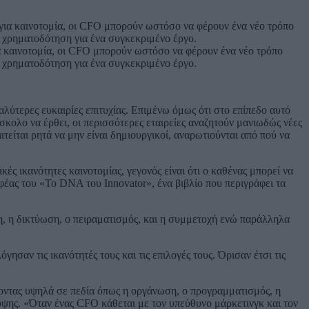
ια καινοτομία, οι CFO μπορούν ωστόσο να φέρουν ένα νέο τρόπο
η χρηματοδότηση για ένα συγκεκριμένο έργο.
γαλύτερες ευκαιρίες επιτυχίας. Επιμένω όμως ότι στο επίπεδο αυτό
σκολο να έρθει, οι περισσότερες εταιρείες αναζητούν μανιωδώς νέες
ιτείται ρητά να μην είναι δημιουργικοί, αναρωτιούνται από πού να
ές ικανότητες καινοτομίας, γεγονός είναι ότι ο καθένας μπορεί να
αφέας του «Το DNA του Innovator», ένα βιβλίο που περιγράφει τα
ση, η δικτύωση, ο πειραματισμός, και η συμμετοχή ενώ παράλληλα
ησαν τις ικανότητές τους και τις επιλογές τους. Όρισαν έτσι τις
οντας υψηλά σε πεδία όπως η οργάνωση, ο προγραμματισμός, η
λυψης. «Όταν ένας CFO κάθεται με τον υπεύθυνο μάρκετινγκ και τον