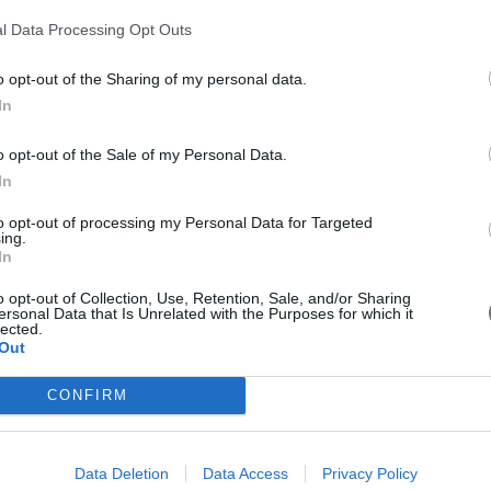
l Data Processing Opt Outs
o opt-out of the Sharing of my personal data.
In
o opt-out of the Sale of my Personal Data.
In
to opt-out of processing my Personal Data for Targeted
ing.
In
o opt-out of Collection, Use, Retention, Sale, and/or Sharing
ersonal Data that Is Unrelated with the Purposes for which it
lected.
Out
CONFIRM
για την Ελλάδα όσο και για πολλές αναπτυγμένες οικονομίες είναι οι 
Data Deletion
Data Access
Privacy Policy