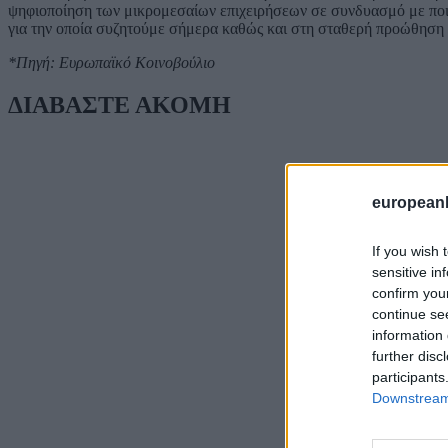
ψηφιοποίηση των μικρομεσαίων επιχειρήσεων σε συνδυασμό με ποιοτ
για την οποία συζητούμε σήμερα καθώς και στη σταθερή προώθηση 
*Πηγή: Ευρωπαϊκό Κοινοβούλιο
ΔΙΑΒΑΣΤΕ ΑΚΟΜΗ
european
If you wish 
sensitive in
confirm you
continue se
information 
further disc
participants
Downstream 