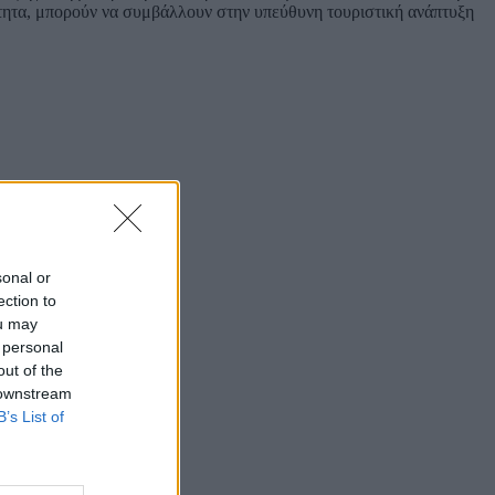
ότητα, μπορούν να συμβάλλουν στην υπεύθυνη τουριστική ανάπτυξη
sonal or
ection to
ou may
 personal
out of the
 downstream
B’s List of