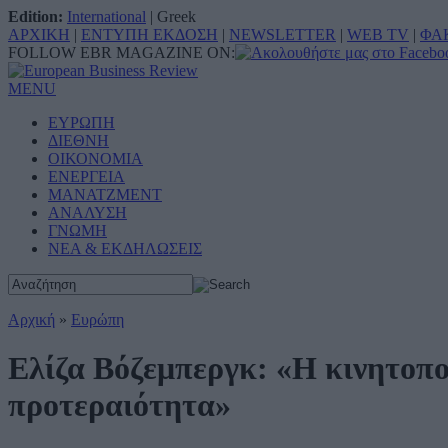
Edition:
International
|
Greek
ΑΡΧΙΚΗ
|
ΕΝΤΥΠΗ ΕΚΔΟΣΗ
|
NEWSLETTER
|
WEB TV
|
ΦΑ
FOLLOW EBR MAGAZINE ON:
MENU
ΕΥΡΩΠΗ
ΔΙΕΘΝΗ
ΟΙΚΟΝΟΜΙΑ
ΕΝΕΡΓΕΙΑ
ΜΑΝΑΤΖΜΕΝΤ
ΑΝΑΛΥΣΗ
ΓΝΩΜΗ
ΝΕΑ & ΕΚΔΗΛΩΣΕΙΣ
Αρχική
»
Ευρώπη
Ελίζα Βόζεμπεργκ: «Η κινητοπο
προτεραιότητα»