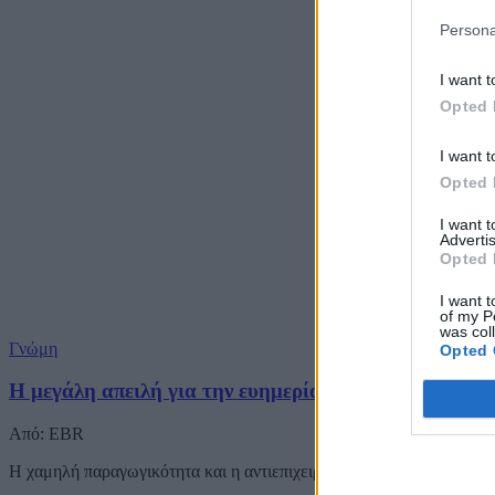
Persona
I want t
Opted 
I want t
Opted 
I want 
Advertis
Opted 
I want t
of my P
was col
Γνώμη
Opted 
Η μεγάλη απειλή για την ευημερία μας
Από: EBR
Η χαμηλή παραγωγικότητα και η αντιεπιχειρηματική ιδεολογία, τόσο 