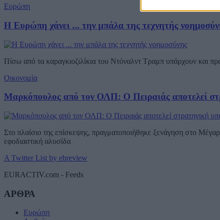
Ευρώπη
Η Ευρώπη χάνει ... την μπάλα της τεχνητής νοημοσύν
Πίσω από τα καραγκιοζιλίκια του Ντόναλντ Τραμπ υπάρχουν και π
Οικονομία
Μαρκόπουλος από τον ΟΛΠ: Ο Πειραιάς αποτελεί στ
Στο πλαίσιο της επίσκεψης, πραγματοποιήθηκε ξενάγηση στο Μέγαρο
εφοδιαστική αλυσίδα
A Twitter List by ebreview
EURACTIV.com - Feeds
ΑΡΘΡΑ
Ευρώπη