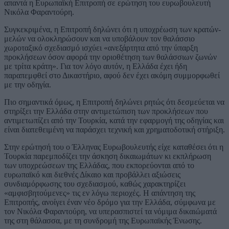
απαντά η Ευρωπαϊκή Επιτροπή σε ερώτηση του ευρωβουλευτή
Νικόλα Φαραντούρη.
Συγκεκριμένα, η Επιτροπή δηλώνει ότι η υποχρέωση των κρατών-
μελών να ολοκληρώσουν και να υποβάλουν τον θαλάσσιο
χωροταξικό σχεδιασμό ισχύει «ανεξάρτητα από την ύπαρξη
προκλήσεων όσον αφορά την οριοθέτηση των θαλάσσιων ζωνών
με τρίτα κράτη». Για τον λόγο αυτόν, η Ελλάδα έχει ήδη
παραπεμφθεί στο Δικαστήριο, αφού δεν έχει ακόμη συμμορφωθεί
με την οδηγία.
Πιο σημαντικά όμως, η Επιτροπή δηλώνει ρητώς ότι δεσμεύεται να
στηρίξει την Ελλάδα στην αντιμετώπιση των προκλήσεων που
αντιμετωπίζει από την Τουρκία, κατά την εφαρμογή της οδηγίας και
είναι διατεθειμένη να παράσχει τεχνική και χρηματοδοτική στήριξη.
Στην ερώτησή του ο Έλληνας Ευρωβουλευτής είχε καταθέσει ότι η
Τουρκία παρεμποδίζει την άσκηση δικαιωμάτων κι εκπλήρωση
των υποχρεώσεων της Ελλάδας, που εκπορεύονται από το
ευρωπαϊκό και διεθνές Δίκαιο και προβάλλει αξιώσεις
συνδιαμόρφωσης του σχεδιασμού, καθώς χαρακτηρίζει
«αμφισβητούμενες» τις εν λόγω περιοχές. Η απάντηση της
Επιτροπής, ανοίγει έναν νέο δρόμο για την Ελλάδα, σύμφωνα με
τον Νικόλα Φαραντούρη, να υπερασπιστεί τα νόμιμα δικαιώματά
της στη θάλασσα, με τη συνδρομή της Ευρωπαϊκής Ένωσης.