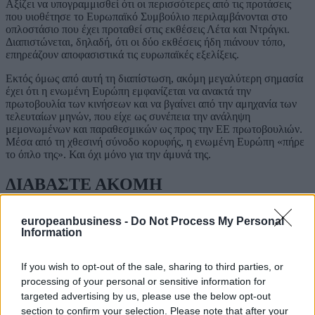
Αξίζει να υπογραμμισθεί ότι οι περισσότερες από τις προτάσεις
που υιοθέτησε το Ευρωπαϊκό Συμβούλιο περιλαμβάνονται στο
οπλοστάσιο που έχει προταθεί στις εκθέσεις Λέτα και Ντράγκι.
Διαπιστώνεται, δηλαδή, ότι οι δύο εκθέσεις ήδη πιάνουν τόπο,
επηρεάζουν αποφασιστικά τις ευρωπαϊκές εξελίξεις.
Εκτός όμως από αυτή τη διαπίστωση, ακόμη μεγαλύτερη σημασία
έχει ότι η ενωμένη Ευρώπη εμφανίζεται να ανακτά την
πρωτοβουλία των κινήσεων και να βγαίνει από την αμηχανία των
τελευταίων μηνών, που είχε ως συνέπεια την ανάληψη
μεμονωμένων και παραθεσμικών ως προς την ΕΕ πρωτοβουλιών.
Μέσα από τη χθεσινή σύνοδο κορυφής, η ενωμένη Ευρώπη «πήρε
το όπλο της». Και όχι μόνο για την άμυνά της.
ΔΙΑΒΑΣΤΕ ΑΚΟΜΗ
europeanbusiness -
Do Not Process My Personal
Information
If you wish to opt-out of the sale, sharing to third parties, or
processing of your personal or sensitive information for
targeted advertising by us, please use the below opt-out
section to confirm your selection. Please note that after your