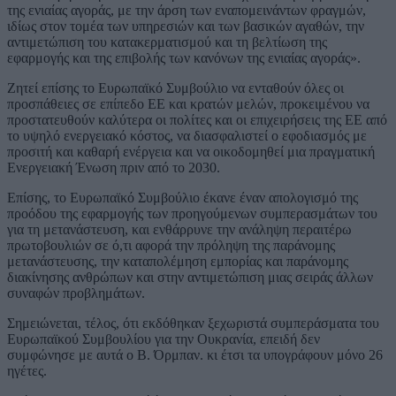
της ενιαίας αγοράς, με την άρση των εναπομεινάντων φραγμών,
ιδίως στον τομέα των υπηρεσιών και των βασικών αγαθών, την
αντιμετώπιση του κατακερματισμού και τη βελτίωση της
εφαρμογής και της επιβολής των κανόνων της ενιαίας αγοράς».
Ζητεί επίσης το Ευρωπαϊκό Συμβούλιο να ενταθούν όλες οι
προσπάθειες σε επίπεδο ΕΕ και κρατών μελών, προκειμένου να
προστατευθούν καλύτερα οι πολίτες και οι επιχειρήσεις της ΕΕ από
το υψηλό ενεργειακό κόστος, να διασφαλιστεί ο εφοδιασμός με
προσιτή και καθαρή ενέργεια και να οικοδομηθεί μια πραγματική
Ενεργειακή Ένωση πριν από το 2030.
Επίσης, το Ευρωπαϊκό Συμβούλιο έκανε έναν απολογισμό της
προόδου της εφαρμογής των προηγούμενων συμπερασμάτων του
για τη μετανάστευση, και ενθάρρυνε την ανάληψη περαιτέρω
πρωτοβουλιών σε ό,τι αφορά την πρόληψη της παράνομης
μετανάστευσης, την καταπολέμηση εμπορίας και παράνομης
διακίνησης ανθρώπων και στην αντιμετώπιση μιας σειράς άλλων
συναφών προβλημάτων.
Σημειώνεται, τέλος, ότι εκδόθηκαν ξεχωριστά συμπεράσματα του
Ευρωπαϊκού Συμβουλίου για την Ουκρανία, επειδή δεν
συμφώνησε με αυτά ο Β. Όρμπαν. κι έτσι τα υπογράφουν μόνο 26
ηγέτες.