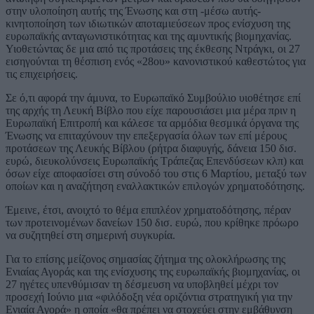
στην υλοποίηση αυτής της Ένωσης και στη -μέσω αυτής-
κινητοποίηση των ιδιωτικών αποταμιεύσεων προς ενίσχυση της
ευρωπαϊκής ανταγωνιστικότητας και της αμυντικής βιομηχανίας.
Υιοθετώντας δε μια από τις προτάσεις της έκθεσης Ντράγκι, οι 27
εισηγούνται τη θέσπιση ενός «28ου» κανονιστικού καθεστώτος για
τις επιχειρήσεις.
Σε ό,τι αφορά την άμυνα, το Ευρωπαϊκό Συμβούλιο υιοθέτησε επί
της αρχής τη Λευκή Βίβλο που είχε παρουσιάσει μια μέρα πριν η
Ευρωπαϊκή Επιτροπή και κάλεσε τα αρμόδια θεσμικά όργανα της
Ένωσης να επιταχύνουν την επεξεργασία όλων των επί μέρους
προτάσεων της Λευκής Βίβλου (ρήτρα διαφυγής, δάνεια 150 δισ.
ευρώ, διευκολύνσεις Ευρωπαϊκής Τράπεζας Επενδύσεων κλπ) και
όσων είχε αποφασίσει στη σύνοδό του στις 6 Μαρτίου, μεταξύ των
οποίων και η αναζήτηση εναλλακτικών επιλογών χρηματοδότησης.
Έμεινε, έτσι, ανοιχτό το θέμα επιπλέον χρηματοδότησης, πέραν
των προτεινομένων δανείων 150 δισ. ευρώ, που κρίθηκε πρόωρο
να συζητηθεί στη σημερινή συγκυρία.
Για το επίσης μείζονος σημασίας ζήτημα της ολοκλήρωσης της
Ενιαίας Αγοράς και της ενίσχυσης της ευρωπαϊκής βιομηχανίας, οι
27 ηγέτες υπενθύμισαν τη δέσμευση να υποβληθεί μέχρι τον
προσεχή Ιούνιο μια «φιλόδοξη νέα οριζόντια στρατηγική για την
Ενιαία Αγορά» η οποία «θα πρέπει να στοχεύει στην εμβάθυνση