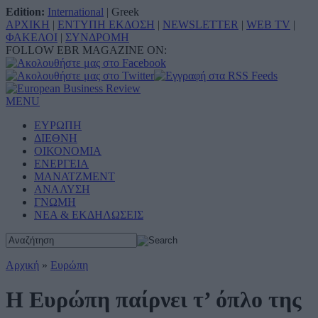
Edition:
International
|
Greek
ΑΡΧΙΚΗ
|
ΕΝΤΥΠΗ ΕΚΔΟΣΗ
|
NEWSLETTER
|
WEB TV
|
ΦΑΚΕΛΟΙ
|
ΣΥΝΔΡΟΜΗ
FOLLOW EBR MAGAZINE ON:
MENU
ΕΥΡΩΠΗ
ΔΙΕΘΝΗ
ΟΙΚΟΝΟΜΙΑ
ΕΝΕΡΓΕΙΑ
ΜΑΝΑΤΖΜΕΝΤ
ΑΝΑΛΥΣΗ
ΓΝΩΜΗ
ΝΕΑ & ΕΚΔΗΛΩΣΕΙΣ
Αρχική
»
Ευρώπη
Η Ευρώπη παίρνει τ’ όπλο της