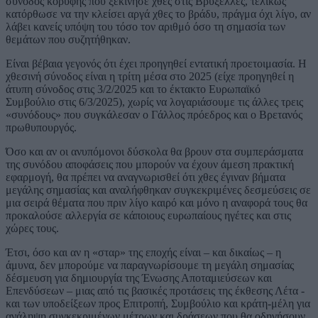
σύνοδος κορυφής που ξεκίνησε χθες στις Βρυξέλλες, τελικώς
κατόρθωσε να την κλείσει αργά χθες το βράδυ, πράγμα όχι λίγο, αν
λάβει κανείς υπόψη του τόσο τον αριθμό όσο τη σημασία των
θεμάτων που συζητήθηκαν.
Είναι βέβαια γεγονός ότι έχει προηγηθεί εντατική προετοιμασία. Η
χθεσινή σύνοδος είναι η τρίτη μέσα στο 2025 (είχε προηγηθεί η
άτυπη σύνοδος στις 3/2/2025 και το έκτακτο Ευρωπαϊκό
Συμβούλιο στις 6/3/2025), χωρίς να λογαριάσουμε τις άλλες τρεις
«συνόδους» που συγκάλεσαν ο Γάλλος πρόεδρος και ο Βρετανός
πρωθυπουργός.
Όσο και αν οι ανυπόμονοι δύσκολα θα βρουν στα συμπεράσματα
της συνόδου αποφάσεις που μπορούν να έχουν άμεση πρακτική
εφαρμογή, θα πρέπει να αναγνωρισθεί ότι χθες έγιναν βήματα
μεγάλης σημασίας και αναλήφθηκαν συγκεκριμένες δεσμεύσεις σε
μια σειρά θέματα που πριν λίγο καιρό και μόνο η αναφορά τους θα
προκαλούσε αλλεργία σε κάποιους ευρωπαίους ηγέτες και στις
χώρες τους.
Έτσι, όσο και αν η «σταρ» της εποχής είναι – και δικαίως – η
άμυνα, δεν μπορούμε να παραγνωρίσουμε τη μεγάλη σημασίας
δέσμευση για δημιουργία της Ένωσης Αποταμιεύσεων και
Επενδύσεων – μιας από τις βασικές προτάσεις της έκθεσης Λέτα -
και των υποδείξεων προς Επιτροπή, Συμβούλιο και κράτη-μέλη για
ανάληψη συγκεκριμένων μέτρων και δράσεων που θα οδηγήσουν