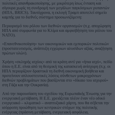
πολιτικές απανθρακοποίησης, με μικρότερη ίσως ένταση και
σίγουρα χωρίς τη συνδρομή των μεγάλων παγκόσμιων ρυπαντών
(ΗΠΑ, BRICS). Ταυτόχρονα, η εκλογή Τραμπ αποτελεί σημείο
καμπής για το διεθνές σύστημα προοιωνιζόμενη:
Περιορισμό του ρόλου των διεθνών οργανισμών (π.χ. αποχώρηση
ΗΠΑ από συμφωνία για το Κλίμα και αμφισβήτηση του ρόλου του
ΝΑΤΟ).
«Επανεθνικοποίηση» των οικονομικών και εμπορικών πολιτικών
(προστατευτισμός, ανάπτυξη εγχώριων αλυσίδων αξίας, αναζήτηση
πρώτων υλών).
Χρήση «σκληρής ισχύος» από τα κράτη αντί για «ήπια ισχύ», πεδίο
όπου η Ε.Ε. είναι από τη θεσμική της κατασκευή ανίσχυρη (π.χ. οι
ΗΠΑ περιορίζουν δραστικά τη διεθνή οικονομική βοήθεια και
προτείνουν απλουστευτικές λύσεις σύνθετων μακροχρόνιων
διεθνών προβλημάτων που βασίζονται στο «δίκαιο του ισχυρού»
στη Γάζα και την Ουκρανία).
Από την παρουσίαση του σχεδίου της Ευρωπαϊκής Ένωσης για την
ενεργειακή μετάβαση. Η Ε.Ε. χρειάζεται πλέον έναν νέο οδικό
ενεργειακό – κλιματικό – αναπτυξιακό χάρτη, που θα σέβεται την
ισόρροπη προώθηση των κεντρικών στόχων της πολιτικής
ενέργειας (πράσινη μετάβαση, ενεργειακή ασφάλεια,