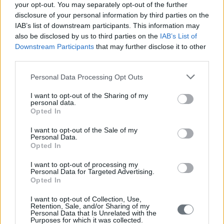
your opt-out. You may separately opt-out of the further
*O καθ. Γιάννης Μανιάτης είναι Ευρωβουλευτής, Αντιπρόεδρος
Ευρωπαίων Σοσιαλιστών και Δημοκρατών (S&D), πρώην Υπουργός
disclosure of your personal information by third parties on the
Περιβάλλοντος, Ενέργειας & Κλιματικής Αλλαγής
IAB’s list of downstream participants. This information may
also be disclosed by us to third parties on the
IAB’s List of
**πρώτη δημοσίευση
euro2day.gr
Downstream Participants
that may further disclose it to other
third parties.
ΔΙΑΒΑΣΤΕ ΑΚΟΜΗ
Personal Data Processing Opt Outs
I want to opt-out of the Sharing of my
personal data.
Opted In
I want to opt-out of the Sale of my
Personal Data.
Opted In
I want to opt-out of processing my
Personal Data for Targeted Advertising.
Opted In
I want to opt-out of Collection, Use,
Retention, Sale, and/or Sharing of my
Personal Data that Is Unrelated with the
Purposes for which it was collected.