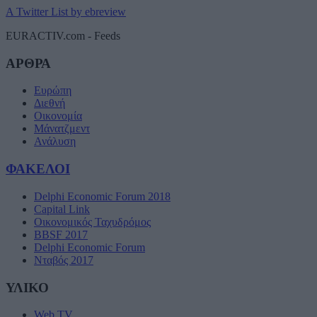
A Twitter List by ebreview
EURACTIV.com - Feeds
ΑΡΘΡΑ
Ευρώπη
Διεθνή
Οικονομία
Μάνατζμεντ
Ανάλυση
ΦΑΚΕΛΟΙ
Delphi Economic Forum 2018
Capital Link
Οικονομικός Ταχυδρόμος
BBSF 2017
Delphi Economic Forum
Νταβός 2017
ΥΛΙΚΟ
Web TV