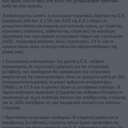
των τιμών, ενώ οι τιμές στις ΗΠΑ δεν μεταβλήθηκαν δραστικά
κατά την ίδια περίοδο.
Αποδεδειγμένα, λοιπόν, η εξωτερική ενεργειακή εξάρτηση της Ε.Ε.
(εισαγωγές 604 δισ. ή 3,5% του ΑΕΠ της Ε.Ε.) οδηγεί σε
μειωμένα επίπεδα οικονομικής και πολιτικής ισχύος, με τεράστιες
κοινωνικές επιπτώσεις, καθιστώντας επιτακτική την καλύτερη
αξιοποίηση των ευρωπαϊκών ενεργειακών πόρων και τεχνολογιών
(ΑΠΕ, ενεργειακή απόδοση, άλλες τεχνολογίες -CCS- και οι
ορυκτοί πόροι, όπως οι ανεκμετάλλευτοι υδρογονάνθρακες της
χώρας μας).
• Τεχνολογική ουδετερότητα. Για χρόνια η Ε.Ε. επέβαλε
περιορισμούς σε τεχνολογίες χρήσιμες για την ενεργειακή
μετάβαση, που ταυτόχρονα θα εξασφάλιζαν την ενεργειακή
ασφάλεια και την οικονομικότητα, όπως σε ορισμένα κράτη με ήδη
λειτουργούντα πυρηνικά, οι μικροί αρθρωτοί αντιδραστήρες
(SMRs), το CCS και το φυσικό αέριο ως μεταβατικό καύσιμο. Η
ταχεία απόσυρση πυρηνικών (Γερμανία) και άνθρακα (Ελλάδα) σε
συνδυασμό με τη μη ανάπτυξη δικτύων και αποθήκευσης ενέργειας
για τις ΑΠΕ συνέβαλαν σε μια τρομακτική εκτίναξη του κόστους
ενέργειας.
• Προστασία ενεργειακών υποδομών. Η κλιματική κρίση και οι
κακόβουλες ή επιθετικές ενέργειες τρίτων έχουν καταστήσει τις
ενεργειακές και άλλες υποδομές της Ε.Ε. εξαιρετικά ευάλωτες. Οι