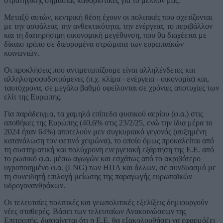
στρατηγικής σημασίας καθοριστικές για το μέλλον μας.
Μεταξύ αυτών, κεντρική θέση έχουν οι πολιτικές που σχετίζονται
με την ασφάλεια, την ανθεκτικότητα, την ενέργεια, το περιβάλλον
και τη διατηρήσιμη οικονομική μεγέθυνση, που θα διαχέεται με
δίκαιο τρόπο σε διευρυμένα στρώματα των ευρωπαϊκών
κοινωνιών.
Οι προκλήσεις που αντιμετωπίζουμε είναι αλληλένδετες και
αλληλοτροφοδοτούμενες (π.χ. κλίμα - ενέργεια - οικονομία) και,
ταυτόχρονα, σε μεγάλο βαθμό οφείλονται σε χρόνιες αποτυχίες των
ελίτ της Ευρώπης.
Για παράδειγμα, τα χαμηλά επίπεδα φυσικού αερίου (φ.α.) στις
αποθήκες της Ευρώπης (40,6% στις 23/2/25, ενώ την ίδια μέρα το
2024 ήταν 64%) αποτελούν μεν συγκυριακό γεγονός (αυξημένη
κατανάλωση τον φετινό χειμώνα), το οποίο όμως προκαλείται από
τη συστηματική και πολύχρονη ενεργειακή εξάρτηση της Ε.Ε. από
το ρωσικό φ.α. μέσω αγωγών και εσχάτως από το ακριβότερο
υγροποιημένο φ.α. (LNG) των ΗΠΑ και άλλων, σε συνδυασμό με
τη συνειδητή επιλογή μείωσης της παραγωγής ευρωπαϊκών
υδρογονανθράκων.
Οι τελευταίες πολιτικές και γεωπολιτικές εξελίξεις δημιουργούν
νέες σταθερές. Βάσει των τελευταίων Ανακοινώσεων της
Επιτροπής, διαφαίνεται ότι η Ε.Ε. θα εξακολουθήσει να εφαρμόζει