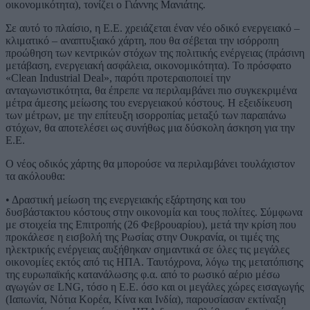
οικονομικότητα), τονίζει ο Γιάννης Μανιάτης.
Σε αυτό το πλαίσιο, η Ε.Ε. χρειάζεται έναν νέο οδικό ενεργειακό –
κλιματικό – αναπτυξιακό χάρτη, που θα σέβεται την ισόρροπη
προώθηση των κεντρικών στόχων της πολιτικής ενέργειας (πράσινη
μετάβαση, ενεργειακή ασφάλεια, οικονομικότητα). Το πρόσφατο
«Clean Industrial Deal», παρότι προτεραιοποιεί την
ανταγωνιστικότητα, θα έπρεπε να περιλαμβάνει πιο συγκεκριμένα
μέτρα άμεσης μείωσης του ενεργειακού κόστους. Η εξειδίκευση
των μέτρων, με την επίτευξη ισορροπίας μεταξύ των παραπάνω
στόχων, θα αποτελέσει ως συνήθως μια δύσκολη άσκηση για την
Ε.Ε.
Ο νέος οδικός χάρτης θα μπορούσε να περιλαμβάνει τουλάχιστον
τα ακόλουθα:
• Δραστική μείωση της ενεργειακής εξάρτησης και του
δυσβάστακτου κόστους στην οικονομία και τους πολίτες. Σύμφωνα
με στοιχεία της Επιτροπής (26 Φεβρουαρίου), μετά την κρίση που
προκάλεσε η εισβολή της Ρωσίας στην Ουκρανία, οι τιμές της
ηλεκτρικής ενέργειας αυξήθηκαν σημαντικά σε όλες τις μεγάλες
οικονομίες εκτός από τις ΗΠΑ. Ταυτόχρονα, λόγω της μετατόπισης
της ευρωπαϊκής κατανάλωσης φ.α. από το ρωσικό αέριο μέσω
αγωγών σε LNG, τόσο η Ε.Ε. όσο και οι μεγάλες χώρες εισαγωγής
(Ιαπωνία, Νότια Κορέα, Κίνα και Ινδία), παρουσίασαν εκτίναξη