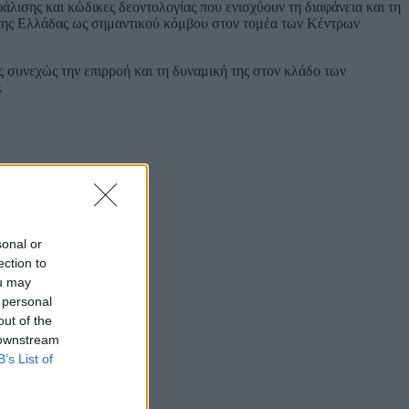
λισης και κώδικες δεοντολογίας που ενισχύουν τη διαφάνεια και τη
 της Ελλάδας ως σημαντικού κόμβου στον τομέα των Κέντρων
ς συνεχώς την επιρροή και τη δυναμική της στον κλάδο των
.
sonal or
ection to
ou may
 personal
out of the
 downstream
B’s List of