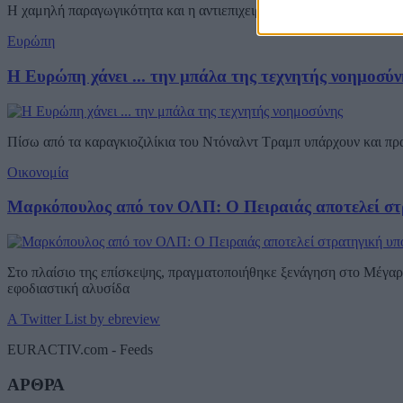
Η χαμηλή παραγωγικότητα και η αντιεπιχειρηματική ιδεολογία, τόσο 
Ευρώπη
Η Ευρώπη χάνει ... την μπάλα της τεχνητής νοημοσύν
Πίσω από τα καραγκιοζιλίκια του Ντόναλντ Τραμπ υπάρχουν και π
Οικονομία
Μαρκόπουλος από τον ΟΛΠ: Ο Πειραιάς αποτελεί στ
Στο πλαίσιο της επίσκεψης, πραγματοποιήθηκε ξενάγηση στο Μέγαρο
εφοδιαστική αλυσίδα
A Twitter List by ebreview
EURACTIV.com - Feeds
ΑΡΘΡΑ