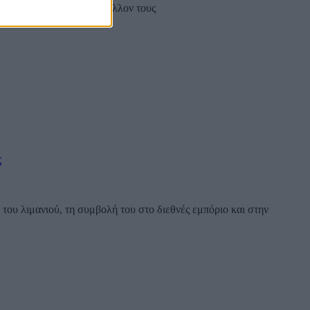
μεγάλες απειλές για το μέλλον τους
ς
ου λιμανιού, τη συμβολή του στο διεθνές εμπόριο και στην