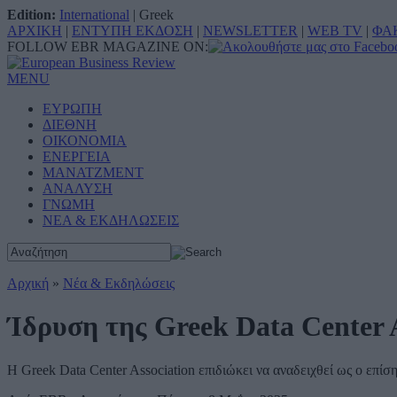
Edition:
International
|
Greek
ΑΡΧΙΚΗ
|
ΕΝΤΥΠΗ ΕΚΔΟΣΗ
|
NEWSLETTER
|
WEB TV
|
ΦΑ
FOLLOW EBR MAGAZINE ON:
MENU
ΕΥΡΩΠΗ
ΔΙΕΘΝΗ
ΟΙΚΟΝΟΜΙΑ
ΕΝΕΡΓΕΙΑ
ΜΑΝΑΤΖΜΕΝΤ
ΑΝΑΛΥΣΗ
ΓΝΩΜΗ
ΝΕΑ & ΕΚΔΗΛΩΣΕΙΣ
Αρχική
»
Νέα & Εκδηλώσεις
Ίδρυση της Greek Data Center 
Η Greek Data Center Association επιδιώκει να αναδειχθεί ως ο επ