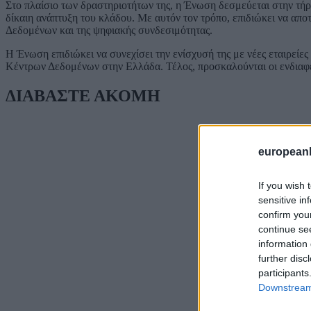
Στο πλαίσιο των δραστηριοτήτων της, η Ένωση δεσμεύεται στην τήρ
δίκαιη ανάπτυξη του κλάδου. Με αυτόν τον τρόπο, επιδιώκει να α
Δεδομένων και της ψηφιακής συνδεσιμότητας.
Η Ένωση επιδιώκει να συνεχίσει την ενίσχυσή της με νέες εταιρείε
Κέντρων Δεδομένων στην Ελλάδα. Τέλος, προσκαλούνται οι ενδιαφ
ΔΙΑΒΑΣΤΕ ΑΚΟΜΗ
european
If you wish 
sensitive in
confirm you
continue se
information 
further disc
participants
Downstream 