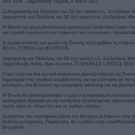
Από: EBR - Δημοσίευση: Πέμπτη, 8 Μαΐου 2025
Διαχειριστής και Πρόεδρος του ΔΣ έχει οριστεί ο κ. Αλέξανδρος Μπ
Η ίδρυση του μη κερδοσκοπικού οργανισμού Greek Data Center Ass
και τεχνικά συμφέροντα των εταιρειών που λειτουργούν, κατασκευ
Η αρχική σύνθεση των μελών της Ένωσης περιλαμβάνει τις εταιρείε
IFSAS, CORDIA και BLUESUN.
Διαχειριστής και Πρόεδρος του ΔΣ έχει οριστεί ο κ. Αλέξανδρος Μπε
Digital Realty Hellas, Data 4 Greece, TI SPARKLE GREECE MAE κα
Όπως τονίζεται στη σχετική ανακοίνωση βασική επιδίωξη της Ένωση
δημιουργία ενός ευνοϊκού περιβάλλοντος για την επέκταση και την
υποδομών, στη βελτίωση της ενεργειακής απόδοσης και της βιωσιμότ
Η Ένωση θα δραστηριοποιηθεί ενεργά στη διαμόρφωση πολιτικών κα
ακαδημαϊκά ιδρύματα για την κατάρτιση εξειδικευμένου προσωπικού.
τομέα, τόσο σε εθνικό όσο και σε διεθνές επίπεδο.
Δεδομένου του στρατηγικού ρόλου των Κέντρων Δεδομένων στην ψη
διεθνείς συνεργασίες. Παράλληλα, θα συμβάλει στην ευαισθητοποί
βιομηχανία.