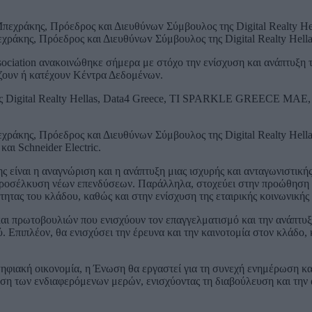
εχράκης, Πρόεδρος και Διευθύνωv Σύμβουλος της Digital Realty Hella
ociation ανακοινώθηκε σήμερα με στόχο την ενίσχυση και ανάπτυξη 
άζουν ή κατέχουν Κέντρα Δεδομένων.
ς Digital Realty Hellas, Data4 Greece, TI SPARKLE GREECE MAE, Sch
χράκης, Πρόεδρος και Διευθύνωv Σύμβουλος της Digital Realty Hellas
ι Schneider Electric.
ς είναι η αναγνώριση και η ανάπτυξη μιας ισχυρής και ανταγωνιστι
 προσέλκυση νέων επενδύσεων. Παράλληλα, στοχεύει στην προώθηση ε
ητας του κλάδου, καθώς και στην ενίσχυση της εταιρικής κοινωνικής 
ι πρωτοβουλιών που ενισχύουν τον επαγγελματισμό και την ανάπτυξη
 Επιπλέον, θα ενισχύσει την έρευνα και την καινοτομία στον κλάδο, 
φιακή οικονομία, η Ένωση θα εργαστεί για τη συνεχή ενημέρωση κα
ηση των ενδιαφερόμενων μερών, ενισχύοντας τη διαβούλευση και την