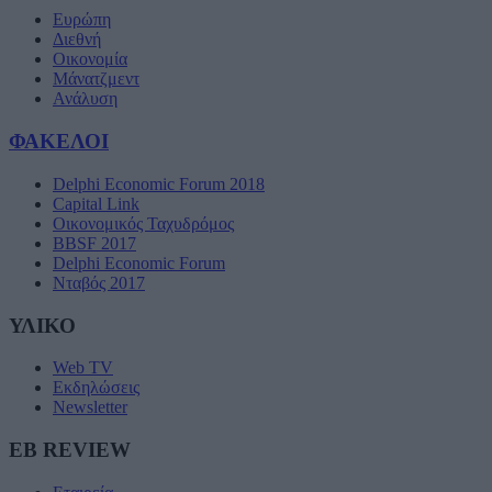
Ευρώπη
Διεθνή
Οικονομία
Μάνατζμεντ
Ανάλυση
ΦΑΚΕΛΟΙ
Delphi Economic Forum 2018
Capital Link
Οικονομικός Ταχυδρόμος
BBSF 2017
Delphi Economic Forum
Νταβός 2017
ΥΛΙΚΟ
Web TV
Εκδηλώσεις
Newsletter
EB REVIEW