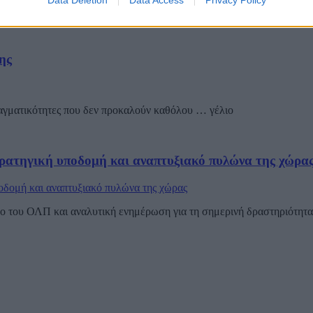
Data Deletion
Data Access
Privacy Policy
για την Ελλάδα όσο και για πολλές αναπτυγμένες οικονομίες είναι οι 
ης
ραγματικότητες που δεν προκαλούν καθόλου … γέλιο
ρατηγική υποδομή και αναπτυξιακό πυλώνα της χώρα
 του ΟΛΠ και αναλυτική ενημέρωση για τη σημερινή δραστηριότητα τ