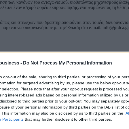
ηση των κανόνων του ανταγωνισμού, υιοθετώντας μηχανισμούς διασφά
ποτελέσει έναν ισχυρό φορέα εκπροσώπησης, ενδυναμώνοντας τη θέση
ς όπως και στελεχών που δραστηριοποιούνται στον τομέα, διευρύνοντα
ερόμενοι να επικοινωνήσουν με την Ένωση στο e-mail:
info@grdca.gr
business -
Do Not Process My Personal Information
to opt-out of the sale, sharing to third parties, or processing of your per
formation for targeted advertising by us, please use the below opt-out s
r selection. Please note that after your opt-out request is processed y
eing interest-based ads based on personal information utilized by us or
disclosed to third parties prior to your opt-out. You may separately opt-
losure of your personal information by third parties on the IAB’s list of
. This information may also be disclosed by us to third parties on the
IA
Participants
that may further disclose it to other third parties.