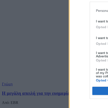
Persona
I want t
Opted 
I want t
Opted 
I want 
Advertis
Opted 
I want t
of my P
was col
Opted 
Γνώμη
Η μεγάλη απειλή για την ευημερία μας
Από: EBR