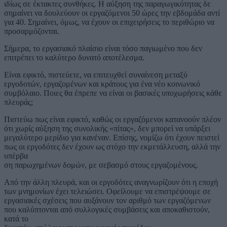
ιδίως σε έκτακτες συνθήκες. Η αύξηση της παραγωγικότητας δε
σημαίνει να δουλεύουν οι εργαζόμενοι 50 ώρες την εβδομάδα αντί
για 40. Σημαίνει, όμως, να έχουν οι επιχειρήσεις το περιθώριο να
προσαρμόζονται.
Σήμερα, το εργασιακό πλαίσιο είναι τόσο παγιωμένο που δεν
επιτρέπει το καλύτερο δυνατό αποτέλεσμα.
Είναι εφικτό, πιστεύετε, να επιτευχθεί συναίνεση μεταξύ
εργοδοτών, εργαζομένων και κράτους για ένα νέο κοινωνικό
συμβόλαιο. Ποιες θα έπρεπε να είναι οι βασικές υποχωρήσεις κάθε
πλευράς;
Πιστεύω πως είναι εφικτό, καθώς οι εργαζόμενοι κατανοούν πλέον
ότι χωρίς αύξηση της συνολικής «πίτας», δεν μπορεί να υπάρξει
μεγαλύτερο μερίδιο για κανέναν. Επίσης, νομίζω ότι έχουν πειστεί
πως οι εργοδότες δεν έχουν ως στόχο την εκμετάλλευση, αλλά την
υπέρβα
ση παρωχημένων δομών, με σεβασμό στους εργαζομένους.
Από την άλλη πλευρά, και οι εργοδότες αναγνωρίζουν ότι η εποχή
των μνημονίων έχει τελειώσει. Οφείλουμε να επιστρέψουμε σε
εργασιακές σχέσεις που αυξάνουν τον αριθμό των εργαζόμενων
που καλύπτονται από συλλογικές συμβάσεις και αποκαθιστούν,
κατά το