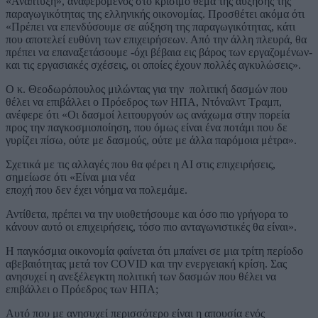
«Ανάπτυξη», αναφερόμενος στο κρίσιμο θέμα της αύξησης της
παραγωγικότητας της ελληνικής οικονομίας. Προσθέτει ακόμα ότι
«Πρέπει να επενδύσουμε σε αύξηση της παραγωγικότητας, κάτι
που αποτελεί ευθύνη των επιχειρήσεων. Από την άλλη πλευρά, θα
πρέπει να επαναξετάσουμε -όχι βέβαια εις βάρος των εργαζομένων-
και τις εργασιακές σχέσεις, οι οποίες έχουν πολλές αγκυλώσεις».
Ο κ. Θεοδωρόπουλος μιλώντας για την πολιτική δασμών που
θέλει να επιβάλλει ο Πρόεδρος των ΗΠΑ, Ντόναλντ Τραμπ,
ανέφερε ότι «Οι δασμοί λειτουργούν ως ανάχωμα στην πορεία
προς την παγκοσμιοποίηση, που όμως είναι ένα ποτάμι που δε
γυρίζει πίσω, ούτε με δασμούς, ούτε με άλλα παρόμοια μέτρα».
Σχετικά με τις αλλαγές που θα φέρει η ΑΙ στις επιχειρήσεις,
σημείωσε ότι «Είναι μια νέα
εποχή που δεν έχει νόημα να πολεμάμε.
Αντίθετα, πρέπει να την υιοθετήσουμε και όσο πιο γρήγορα το
κάνουν αυτό οι επιχειρήσεις, τόσο πιο ανταγωνιστικές θα είναι».
Η παγκόσμια οικονομία φαίνεται ότι μπαίνει σε μια τρίτη περίοδο
αβεβαιότητας μετά τον COVID και την ενεργειακή κρίση. Σας
ανησυχεί η ανεξέλεγκτη πολιτική των δασμών που θέλει να
επιβάλλει ο Πρόεδρος των ΗΠΑ;
Αυτό που με ανησυχεί περισσότερο είναι η απουσία ενός