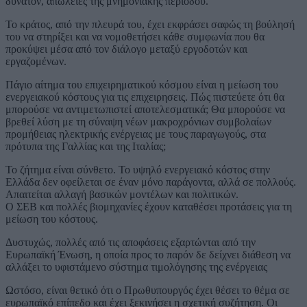
δυνατόν, απώλειες της μνημονιακής περιόδου.
Το κράτος, από την πλευρά του, έχει εκφράσει σαφώς τη βούλησή
του να στηρίξει και να νομοθετήσει κάθε συμφωνία που θα
προκύψει μέσα από τον διάλογο μεταξύ εργοδοτών και
εργαζομένων.
Πάγιο αίτημα του επιχειρηματικού κόσμου είναι η μείωση του
ενεργειακού κόστους για τις επιχειρησεις. Πώς πιστεύετε ότι θα
μπορούσε να αντιμετωπιστεί αποτελεσματικά; Θα μπορούσε να
βρεθεί λύση με τη σύναψη νέων μακροχρόνιων συμβολαίων
προμήθειας ηλεκτρικής ενέργειας με τους παραγωγούς, στα
πρότυπα της Γαλλίας και της Ιταλίας;
Το ζήτημα είναι σύνθετο. Το υψηλό ενεργειακό κόστος στην
Ελλάδα δεν οφείλεται σε έναν μόνο παράγοντα, αλλά σε πολλούς.
Απαιτείται αλλαγή βασικών μοντέλων και πολιτικών.
Ο ΣΕΒ και πολλές βιομηχανίες έχουν καταθέσει προτάσεις για τη
μείωση του κόστους.
Δυστυχώς, πολλές από τις αποφάσεις εξαρτώνται από την
Ευρωπαϊκή Ένωση, η οποία προς το παρόν δε δείχνει διάθεση να
αλλάξει το υφιστάμενο σύστημα τιμολόγησης της ενέργειας
Ωστόσο, είναι θετικό ότι ο Πρωθυπουργός έχει θέσει το θέμα σε
ευρωπαϊκό επίπεδο και έχει ξεκινήσει η σχετική συζήτηση. Οι