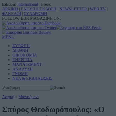
Edition:
International
|
Greek
ΑΡΧΙΚΗ
|
ΕΝΤΥΠΗ ΕΚΔΟΣΗ
|
NEWSLETTER
|
WEB TV
|
ΦΑΚΕΛΟΙ
|
ΣΥΝΔΡΟΜΗ
FOLLOW EBR MAGAZINE ON:
MENU
ΕΥΡΩΠΗ
ΔΙΕΘΝΗ
ΟΙΚΟΝΟΜΙΑ
ΕΝΕΡΓΕΙΑ
ΜΑΝΑΤΖΜΕΝΤ
ΑΝΑΛΥΣΗ
ΓΝΩΜΗ
ΝΕΑ & ΕΚΔΗΛΩΣΕΙΣ
Αρχική
»
Μάνατζμεντ
Σπύρος Θεοδωρόπουλος: «Ο