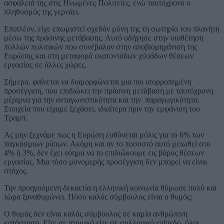
ασφάλειά της στις Ηνωμένες Πολιτείες, ενώ ταυτόχρονα ο
πληθυσμός της γερνάει.
Επιπλέον, είχε επωμιστεί σχεδόν μόνη της τη σωτηρία του πλανήτη
μέσω της πράσινης μετάβασης. Αυτό οδήγησε στην υιοθέτηση
πολλών πολιτικών που συνέβαλαν στην αποβιομηχάνιση της
Ευρώπης και στη μεταφορά εκατοντάδων χιλιάδων θέσεων
εργασίας σε άλλες χώρες.
Σήμερα, φαίνεται να διαμορφώνεται μια πιο ισορροπημένη
προσέγγιση, που επιδιώκει την πράσινη μετάβαση με ταυτόχρονη
μέριμνα για την ανταγωνιστικότητα και την παραγωγικότητα.
Στοιχεία που είχαμε ξεχάσει, ιδιαίτερα πριν την εμφάνιση του
Τραμπ.
Ας μην ξεχνάμε πως η Ευρώπη ευθύνεται μόλις για το 6% των
παγκόσμιων ρύπων. Ακόμη και αν το ποσοστό αυτό μειωθεί στο
4% ή 3%, δεν έχει νόημα να το επιδιώκουμε εις βάρος θέσεων
εργασίας. Μια τόσο μονομερής προσέγγιση δεν μπορεί να είναι
στόχος.
Την προηγούμενη δεκαετία η ελληνική κοινωνία θύμωσε πολύ και
τώρα ξαναθυμώνει. Πόσο καλός σύμβουλος είναι ο θυμός;
Ο θυμός δεν είναι καλός σύμβουλος σε καμία ανθρώπινη
κατάσταση. Είτε σε ατομικό είτε σε συλλογικό επίπεδο, όλοι