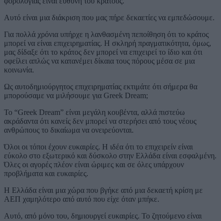
φορολογίας είναι ευθύνη του κράτους.
Αυτό είναι μια διάκριση που μας πήρε δεκαετίες να εμπεδώσουμε.
Για πολλά χρόνια υπήρχε η λανθασμένη πεποίθηση ότι το κράτος
μπορεί να είναι επιχειρηματίας. Η σκληρή πραγματικότητα, όμως,
μας δίδαξε ότι το κράτος δεν μπορεί να επιχειρεί το ίδιο και ότι
οφείλει απλώς να κατανέμει δίκαια τους πόρους μέσα σε μια
κοινωνία.
Ως αυτοδημιούργητος επιχειρηματίας εκτιμάτε ότι σήμερα θα
μπορούσαμε να μιλήσουμε για Greek Dream;
Το “Greek Dream” είναι μεγάλη κουβέντα, αλλά πιστεύω
ακράδαντα ότι κανείς δεν μπορεί να στερήσει από τους νέους
ανθρώπους το δικαίωμα να ονειρεύονται.
Όλοι οι τόποι έχουν ευκαιρίες. Η ιδέα ότι το επιχειρείν είναι
εύκολο στο εξωτερικό και δύσκολο στην Ελλάδα είναι εσφαλμένη.
Όλες οι αγορές πλέον είναι ώριμες και σε όλες υπάρχουν
προβλήματα και ευκαιρίες.
Η Ελλάδα είναι μια χώρα που βγήκε από μια δεκαετή κρίση με
ΑΕΠ χαμηλότερο από αυτό που είχε όταν μπήκε.
Αυτό, από μόνο του, δημιουργεί ευκαιρίες. Το ζητούμενο είναι