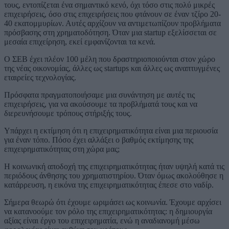
τους, εντοπίζεται ένα σημαντικό κενό, όχι τόσο στις πολύ μικρές
επιχειρήσεις, όσο στις επιχειρήσεις που φτάνουν σε έναν τζίρο 20-
40 εκατομμυρίων. Αυτές αρχίζουν να αντιμετωπίζουν προβλήματα
πρόσβασης στη χρηματοδότηση. Όταν μια startup εξελίσσεται σε
μεσαία επιχείρηση, εκεί εμφανίζονται τα κενά.
Ο ΣΕΒ έχει πλέον 100 μέλη που δραστηριοποιούνται στον χώρο
της νέας οικονομίας, άλλες ως startups και άλλες ως αναπτυγμένες
εταιρείες τεχνολογίας.
Πρόσφατα πραγματοποιήσαμε μια συνάντηση με αυτές τις
επιχειρήσεις, για να ακούσουμε τα προβλήματά τους και να
διερευνήσουμε τρόπους στήριξής τους.
Υπάρχει η εκτίμηση ότι η επιχειρηματικότητα είναι μια περιουσία
για έναν τόπο. Πόσο έχει αλλάξει ο βαθμός εκτίμησης της
επιχειρηματικότητας στη χώρα μας;
Η κοινωνική αποδοχή της επιχειρηματικότητας ήταν υψηλή κατά τις
περιόδους άνθησης του χρηματιστηρίου. Όταν όμως ακολούθησε η
κατάρρευση, η εικόνα της επιχειρηματικότητας έπεσε στο ναδίρ.
Σήμερα θεωρώ ότι έχουμε ωριμάσει ως κοινωνία. Έχουμε αρχίσει
να κατανοούμε τον ρόλο της επιχειρηματικότητας: η δημιουργία
αξίας είναι έργο του επιχειρηματία, ενώ η αναδιανομή μέσω