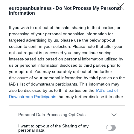
εργαζόμενοι. Η αλήθεια είναι ότι υπάρχει μια έντονη ανησυχία για
europeanbusiness -
Do Not Process My Personal
απώλεια θέσεων εργασίας. Ποια είναι η δική σας άποψη;
Information
Η άποψή μου δεν έχει αλλάξει από την εποχή που εισήχθησαν οι
ηλεκτρονικοί υπολογιστές και η ρομποτική. Οι συνομήλικοί μου
If you wish to opt-out of the sale, sharing to third parties, or
έχουμε ζήσει εποχές όπου τα γραφεία δεν ήταν γεμάτα με οθόνες.
processing of your personal or sensitive information for
Και τότε υπήρχαν φόβοι για μαζικές απώλειες θέσεων εργασίας,
targeted advertising by us, please use the below opt-out
κάτι που τελικά δεν επαληθεύτηκε.
section to confirm your selection. Please note that after your
opt-out request is processed you may continue seeing
Κάθε τεχνολογικό άλμα δημιουργεί νέες θέσεις εργασίας σε
interest-based ads based on personal information utilized by
καινοτόμους τομείς, με αποτέλεσμα ο συνολικός αριθμός
us or personal information disclosed to third parties prior to
απασχολουμένων να παραμένει σταθερός ή και να αυξάνεται.
your opt-out. You may separately opt-out of the further
Ωστόσο, απαιτείται προετοιμασία. Οι εργαζόμενοι πρέπει να
disclosure of your personal information by third parties on the
καταλάβουν ότι οφείλουν να συνεχίσουν να εκπαιδεύονται, οι
IAB’s list of downstream participants. This information may
επιχειρήσεις να επενδύσουν στην κατάρτιση του ανθρώπινου
also be disclosed by us to third parties on the
IAB’s List of
δυναμικού τους ώστε να μπορεί να ανταποκριθεί στις νέες
Downstream Participants
that may further disclose it to other
απαιτήσεις, και το κράτος να προσανατολίσει τα εκπαιδευτικά
third parties.
προγράμματα στις σύγχρονες ανάγκες.
Είναι έτοιμες οι ελληνικές επιχειρήσεις να απορροφήσουν τα
Personal Data Processing Opt Outs
εργαλεία τεχνητής νοημοσύνης;
I want to opt-out of the Sharing of my
Δυστυχώς, όχι ακόμη. Αυτό αποτελεί και έναν από τους βασικούς
personal data.