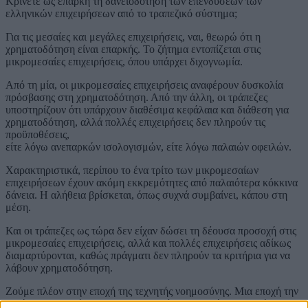
Κρίνετε ως επαρκή τη δανειοδότηση των επενδύσεων των
ελληνικών επιχειρήσεων από το τραπεζικό σύστημα;
Για τις μεσαίες και μεγάλες επιχειρήσεις, ναι, θεωρώ ότι η
χρηματοδότηση είναι επαρκής. Το ζήτημα εντοπίζεται στις
μικρομεσαίες επιχειρήσεις, όπου υπάρχει διχογνωμία.
Από τη μία, οι μικρομεσαίες επιχειρήσεις αναφέρουν δυσκολία
πρόσβασης στη χρηματοδότηση. Από την άλλη, οι τράπεζες
υποστηρίζουν ότι υπάρχουν διαθέσιμα κεφάλαια και διάθεση για
χρηματοδότηση, αλλά πολλές επιχειρήσεις δεν πληρούν τις
προϋποθέσεις,
είτε λόγω ανεπαρκών ισολογισμών, είτε λόγω παλαιών οφειλών.
Χαρακτηριστικά, περίπου το ένα τρίτο των μικρομεσαίων
επιχειρήσεων έχουν ακόμη εκκρεμότητες από παλαιότερα κόκκινα
δάνεια. Η αλήθεια βρίσκεται, όπως συχνά συμβαίνει, κάπου στη
μέση.
Και οι τράπεζες ως τώρα δεν είχαν δώσει τη δέουσα προσοχή στις
μικρομεσαίες επιχειρήσεις, αλλά και πολλές επιχειρήσεις αδίκως
διαμαρτύρονται, καθώς πράγματι δεν πληρούν τα κριτήρια για να
λάβουν χρηματοδότηση.
Ζούμε πλέον στην εποχή της τεχνητής νοημοσύνης. Μια εποχή την
οποία αντιμετωπίζουν με διαφορετικές προσδοκίες επιχειρήσεις και