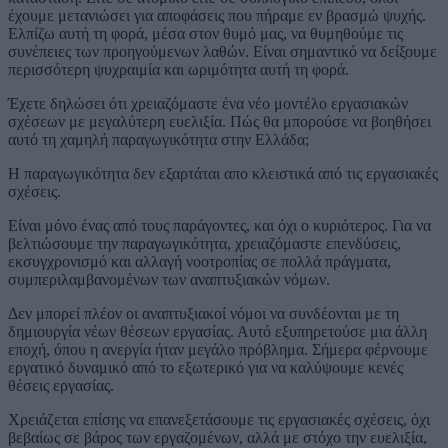
έχουμε μετανιώσει για αποφάσεις που πήραμε εν βρασμώ ψυχής.
Ελπίζω αυτή τη φορά, μέσα στον θυμό μας, να θυμηθούμε τις
συνέπειες των προηγούμενων λαθών. Είναι σημαντικό να δείξουμε
περισσότερη ψυχραιμία και ωριμότητα αυτή τη φορά.
Έχετε δηλώσει ότι χρειαζόμαστε ένα νέο μοντέλο εργασιακών
σχέσεων με μεγαλύτερη ευελιξία. Πώς θα μπορούσε να βοηθήσει
αυτό τη χαμηλή παραγωγικότητα στην Ελλάδα;
Η παραγωγικότητα δεν εξαρτάται απο κλειστικά από τις εργασιακές
σχέσεις.
Είναι μόνο ένας από τους παράγοντες, και όχι ο κυριότερος. Για να
βελτιώσουμε την παραγωγικότητα, χρειαζόμαστε επενδύσεις,
εκσυγχρονισμό και αλλαγή νοοτροπίας σε πολλά πράγματα,
συμπεριλαμβανομένων των αναπτυξιακών νόμων.
Δεν μπορεί πλέον οι αναπτυξιακοί νόμοι να συνδέονται με τη
δημιουργία νέων θέσεων εργασίας. Αυτό εξυπηρετούσε μια άλλη
εποχή, όπου η ανεργία ήταν μεγάλο πρόβλημα. Σήμερα φέρνουμε
εργατικό δυναμικό από το εξωτερικό για να καλύψουμε κενές
θέσεις εργασίας.
Χρειάζεται επίσης να επανεξετάσουμε τις εργασιακές σχέσεις, όχι
βεβαίως σε βάρος των εργαζομένων, αλλά με στόχο την ευελιξία,