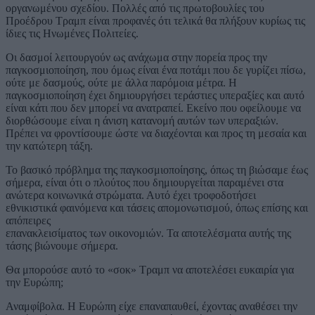
οργανωμένου σχεδίου. Πολλές από τις πρωτοβουλίες του
Προέδρου Τραμπ είναι προφανές ότι τελικά θα πλήξουν κυρίως τις
ίδιες τις Ηνωμένες Πολιτείες.
Οι δασμοί λειτουργούν ως ανάχωμα στην πορεία προς την
παγκοσμιοποίηση, που όμως είναι ένα ποτάμι που δε γυρίζει πίσω,
ούτε με δασμούς, ούτε με άλλα παρόμοια μέτρα. Η
παγκοσμιοποίηση έχει δημιουργήσει τεράστιες υπεραξίες και αυτό
είναι κάτι που δεν μπορεί να ανατραπεί. Εκείνο που οφείλουμε να
διορθώσουμε είναι η άνιση κατανομή αυτών των υπεραξιών.
Πρέπει να φροντίσουμε ώστε να διαχέονται και προς τη μεσαία και
την κατώτερη τάξη.
Το βασικό πρόβλημα της παγκοσμιοποίησης, όπως τη βιώσαμε έως
σήμερα, είναι ότι ο πλούτος που δημιουργείται παραμένει στα
ανώτερα κοινωνικά στρώματα. Αυτό έχει τροφοδοτήσει
εθνικιστικά φαινόμενα και τάσεις απομονωτισμού, όπως επίσης και
απόπειρες
επανακλεισίματος των οικονομιών. Τα αποτελέσματα αυτής της
τάσης βιώνουμε σήμερα.
Θα μπορούσε αυτό το «σοκ» Τραμπ να αποτελέσει ευκαιρία για
την Ευρώπη;
Αναμφίβολα. Η Ευρώπη είχε επαναπαυθεί, έχοντας αναθέσει την