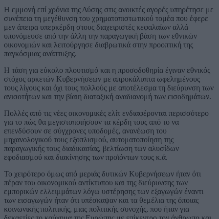
Η εμμονή επί χρόνια της Δύσης στις ανοικτές αγορές υπηρέτησε με
συνέπεια τη μεγέθυνση του χρηματοπιστωτικού τομέα που έφερε
μεν άπειρα υπερκέρδη στους διαχειριστές κεφαλαίων αλλά
υπονόμευσε από την άλλη την παραγωγική βάση των εθνικών
οικονομιών και λειτούργησε διαβρωτικά στην προοπτική της
παγκόσμιας ανάπτυξης.
Η τάση για εύκολο πλουτισμό και η προσοδοθηρία έγιναν εθνικός
στόχος αρκετών Κυβερνήσεων με απροκάλυπτα ωφελημένους
τους λίγους και όχι τους πολλούς με αποτέλεσμα τη διεύρυνση των
ανισοτήτων και την βίαιη διαταξική αναδιανομή των εισοδημάτων.
Πολλές από τις νέες οικονομικές ελίτ ενδιαφέρονται περισσότερο
για το πώς θα μεγιστοποιήσουν τα κέρδη τους από το να
επενδύσουν σε σύγχρονες υποδομές, ανανέωση του
μηχανολογικού τους εξοπλισμού, αυτοματοποίηση της
παραγωγικής τους διαδικασίας, βελτίωση των αλυσίδων
εφοδιασμού και διακίνησης των προϊόντων τους κ.ά.
Το χειρότερο όμως από μεριάς δυτικών Κυβερνήσεων ήταν ότι
πέραν του οικονομικού αντίκτυπου και της διεύρυνσης των
εμπορικών ελλειμμάτων λόγω υστέρησης των εξαγωγών έναντι
των εισαγωγών ήταν ότι υπέσκαψαν και τα θεμέλια της όποιας
κοινωνικής πολιτικής, μιας πολιτικής συνοχής, που ήταν για
δεκαετίες το καύχημα της Ευρώπης με επίκεντρο τον άνθρωπο και