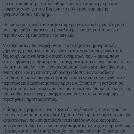
εκείνων παραμέτρων που καθορίζουν την επόμενη μέρα και
επιφυλάσσουν για την Ευρώπη το ρόλο μιας κυρίαρχης
ηγεμονεύουσας δύναμης.
Οι προκλήσεις ανά τον κόσμο σήμερα είναι πολλές και στη δική
μας ευρωπαϊκή οικογένεια μεγαλύτερες και όλα αυτά σε ένα
περιβάλλον αβεβαιότητας και απειλών.
Μεταξύ αυτών δε αναφέρονται : τα ζητήματα δημογραφικής
γήρανσης, μειωμένης ανταγωνιστικότητας και παραγωγικότητας,
δημιουργίας συγκριτικών πλεονεκτημάτων που « ακουμπούν »
στην ψηφιακή μετάβαση και εκσυγχρονισμό των επιχειρήσεων, την
κλιματική απειλή , τον επανακαθορισμό των κριτηρίων βιώσιμης
ανάπτυξης και τη στρατηγική ανασχεδίασης των αλυσίδων
εφοδιασμού και διακίνησης βασικών και ενδιάμεσων αγαθών σε
περιπτώσεις διαχείρισης νέων κρίσεων. Επιπλέον η εστίαση σε
θέματα μεταναστευτικών ροών που συνιστούν διαρκή απειλή όπως
και αποθεμάτων ενεργειακής αυτονομίας αποτελούν κυρίαρχες
στρατηγικές προτεραιότητες.
Επίσης, το ζήτημα της αναπτυξιακής μεγέθυνσης , των επιτοκίων
που σχετίζονται με την ανάπτυξη, του πληθωρισμού και υφεσιακών
καταστάσεων που είναι πιθανό να περιπέσουν οι οικονομίες ,
συνιστούν σοβαρά κεφάλαια ανάλυσης και μελέτης, επιπροσθέτως
εξαιτίας και της πολιτικής δασμών που αφορούν την Ευρώπη και