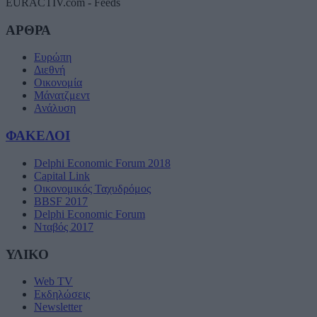
EURACTIV.com - Feeds
ΑΡΘΡΑ
Ευρώπη
Διεθνή
Οικονομία
Μάνατζμεντ
Ανάλυση
ΦΑΚΕΛΟΙ
Delphi Economic Forum 2018
Capital Link
Οικονομικός Ταχυδρόμος
BBSF 2017
Delphi Economic Forum
Νταβός 2017
ΥΛΙΚΟ
Web TV
Εκδηλώσεις
Newsletter