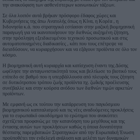
την ανακούφιση των ασθενέστερων κοινωνικών τάξεων.
Σε όλα λοιπόν αυτά βρήκαν πρόσφορο έδαφος χώρες και
Κυβερνήσεις της άπω Ανατολής όπως η Κίνα, η Κορέα , η
Ινδονησία κ.ά. που στρατηγικά εστίασαν στην μαζική βιομηχανική
παραγωγή για να ικανοποιήσουν την διεθνώς αυξημένη ζήτηση,
στην πρόσληψη εξειδικευμένου τεχνικού προσωπικού και στις
αυτοματοποιημένες διαδικασίες , κάτι που τους επέτρεψε να
διεισδύσουν, να κυριαρχήσουν και να εξάγουν προϊόντα σε όλο τον
κόσμο.
Η βιομηχανική αυτή κυριαρχία και κατίσχυση έναντι της Δύσης
ωφέλησε την ανταγωνιστικότητά τους και βελτίωσε το βιοτικό τους
επίπεδο σε βαθμό που η υπερβάλλουσα από πλευράς τους ζήτηση
σε δυτικότροπου τρόπου ζωής προϊόντα πχ. ζωΐκής προέλευσης
συνέβαλλε και στην κούρσα ανόδου των διεθνών τιμών αρκετών
προϊόντων.
Με εμφανή ως εκ τούτου την κατάρρευση του παγκόσμιου
βιομηχανικού καπιταλισμού και τις νέες αναδυόμενες προκλήσεις
για το ευρωπαϊκό οικοδόμημα το ερώτημα που ανακύπτει
σχετίζεται προφανώς με την κατανόηση του μεγέθους και της
έντασης αυτών των προκλήσεων καθώς η όποια δυνατότητα
θέσπισης παρεμβατικών Στρατηγικών από την Ευρωπαϊκή Ένωση
προϋποθέτει την ενδελεχή ανάλυση και μελέτη των δυναμικών