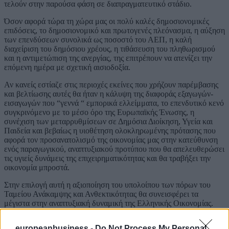
τελούν στην παρούσα φάση σε διαπραγματευτικό στάδιο.
Όσον αφορά τώρα τη χώρα μας οι πολύ καλές δημοσιονομικές
επιδόσεις, το δημοσιονομικό και πρωτογενές πλεόνασμα, η αύξηση
των επενδύσεων συνολικά ως ποσοστό του ΑΕΠ, η καλή
διαχείριση του δημόσιου χρέους, η τιθάσευση του πληθωρισμού
και η αντιμετώπιση της ανεργίας, της επιτρέπουν να ατενίζει την
επόμενη ημέρα με σχετική αισιοδοξία.
Αν κανείς εστίαζε στις περιοχές εκείνες που χρήζουν παρέμβασης
και βελτίωσης αυτές θα ήταν η κάλυψη της διαφοράς εξαγωγών-
εισαγωγών που “γεννά “ εμπορικά ελλείμματα, το επενδυτικό κενό
συγκρινόμενο με το μέσο όρο της Ευρωπαϊκής Ένωσης, η
συνέχιση των μεταρρυθμίσεων σε Δημόσια Διοίκηση, Υγεία και
Παιδεία και βεβαίως η υιοθέτηση ολοκληρωμένης πρότασης που
αφορά τον προσανατολισμό της οικονομίας μας στην κατεύθυνση
ενός παραγωγικού, αναπτυξιακού προτύπου που θα απελευθερώσει
τις υγιείς δυνάμεις της επιχειρηματικότητας και θα τραβήξει την
οικονομία μπροστά.
Στην επιλογή αυτή η αξιοποίηση του υπολοίπου των πόρων του
Ταμείου Ανάκαμψης και Ανθεκτικότητας θα συνεισφέρει τα
μέγιστα στην αναπτυξιακή δυναμική της Ελληνικής Οικονομίας.
*Καθ. Διοίκησης Επιχειρήσεων, μέλος της Ενωσης Αμερικάνων
europeanbusiness -
Do Not Process My Personal