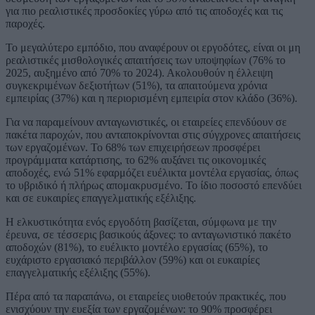
για πιο ρεαλιστικές προσδοκίες γύρω από τις αποδοχές και τις
παροχές.
Το μεγαλύτερο εμπόδιο, που αναφέρουν οι εργοδότες, είναι οι μη
ρεαλιστικές μισθολογικές απαιτήσεις των υποψηφίων (76% το
2025, αυξημένο από 70% το 2024). Ακολουθούν η έλλειψη
συγκεκριμένων δεξιοτήτων (51%), τα απαιτούμενα χρόνια
εμπειρίας (37%) και η περιορισμένη εμπειρία στον κλάδο (36%).
Για να παραμείνουν ανταγωνιστικές, οι εταιρείες επενδύουν σε
πακέτα παροχών, που ανταποκρίνονται στις σύγχρονες απαιτήσεις
των εργαζομένων. Το 68% των επιχειρήσεων προσφέρει
προγράμματα κατάρτισης, το 62% αυξάνει τις οικονομικές
αποδοχές, ενώ 51% εφαρμόζει ευέλικτα μοντέλα εργασίας, όπως
το υβριδικό ή πλήρως απομακρυσμένο. Το ίδιο ποσοστό επενδύει
και σε ευκαιρίες επαγγελματικής εξέλιξης.
Η ελκυστικότητα ενός εργοδότη βασίζεται, σύμφωνα με την
έρευνα, σε τέσσερις βασικούς άξονες: το ανταγωνιστικό πακέτο
αποδοχών (81%), το ευέλικτο μοντέλο εργασίας (65%), το
ευχάριστο εργασιακό περιβάλλον (59%) και οι ευκαιρίες
επαγγελματικής εξέλιξης (55%).
Πέρα από τα παραπάνω, οι εταιρείες υιοθετούν πρακτικές, που
ενισχύουν την ευεξία των εργαζομένων: το 90% προσφέρει