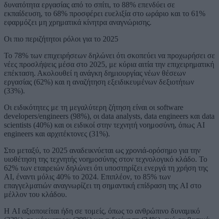
δυνατότητα εργασίας από το σπίτι, το 88% επενδύει σε
εκπαίδευση, το 68% προσφέρει ευελιξία στο ωράριο και το 61%
εφαρμόζει μη χρηματικά κίνητρα αναγνώρισης.
Οι πιο περιζήτητοι ρόλοι για το 2025
Το 78% των επιχειρήσεων δηλώνει ότι σκοπεύει να προχωρήσει σε
νέες προσλήψεις μέσα στο 2025, με κύρια αιτία την επιχειρηματική
επέκταση. Ακολουθεί η ανάγκη δημιουργίας νέων θέσεων
εργασίας (62%) και η αναζήτηση εξειδικευμένων δεξιοτήτων
(33%).
Οι ειδικότητες με τη μεγαλύτερη ζήτηση είναι οι software
developers/engineers (98%), οι data analysts, data engineers και data
scientists (40%) και οι ειδικοί στην τεχνητή νοημοσύνη, όπως AI
engineers και αρχιτέκτονες (31%).
Στο μεταξύ, το 2025 αναδεικνύεται ως χρονιά-ορόσημο για την
υιοθέτηση της τεχνητής νοημοσύνης στον τεχνολογικό κλάδο. Το
62% των εταιρειών δηλώνει ότι υποστηρίζει ενεργά τη χρήση της
AI, έναντι μόλις 40% το 2024. Επιπλέον, το 85% των
επαγγελματιών αναγνωρίζει τη σημαντική επίδραση της AI στο
μέλλον του κλάδου.
Η AI αξιοποιείται ήδη σε τομείς, όπως το ανθρώπινο δυναμικό