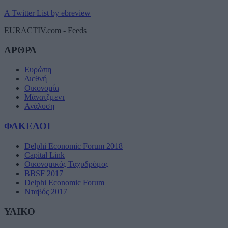
A Twitter List by ebreview
EURACTIV.com - Feeds
ΑΡΘΡΑ
Ευρώπη
Διεθνή
Οικονομία
Μάνατζμεντ
Ανάλυση
ΦΑΚΕΛΟΙ
Delphi Economic Forum 2018
Capital Link
Οικονομικός Ταχυδρόμος
BBSF 2017
Delphi Economic Forum
Νταβός 2017
ΥΛΙΚΟ