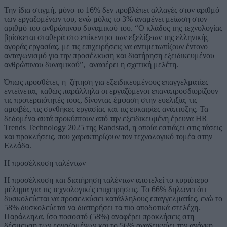
Την ίδια στιγμή, μόνο το 16% δεν προβλέπει αλλαγές στον αριθμό
των εργαζομένων του, ενώ μόλις το 3% αναμένει μείωση στον
αριθμό του ανθρώπινου δυναμικού του. “Ο κλάδος της τεχνολογίας
βρίσκεται σταθερά στο επίκεντρο των εξελίξεων της ελληνικής
αγοράς εργασίας, με τις επιχειρήσεις να αντιμετωπίζουν έντονο
ανταγωνισμό για την προσέλκυση και διατήρηση εξειδικευμένου
ανθρώπινου δυναμικού”, αναφέρει η σχετική μελέτη.
Όπως προσθέτει, η ζήτηση για εξειδικευμένους επαγγελματίες
εντείνεται, καθώς παράλληλα οι εργαζόμενοι επαναπροσδιορίζουν
τις προτεραιότητές τους, δίνοντας έμφαση στην ευελιξία, τις
αμοιβές, τις συνθήκες εργασίας και τις ευκαιρίες ανάπτυξης. Τα
δεδομένα αυτά προκύπτουν από την εξειδικευμένη έρευνα HR
Trends Technology 2025 της Randstad, η οποία εστιάζει στις τάσεις
και προκλήσεις, που χαρακτηρίζουν τον τεχνολογικό τομέα στην
Ελλάδα.
Η προσέλκυση ταλέντων
Η προσέλκυση και διατήρηση ταλέντων αποτελεί το κυριότερο
μέλημα για τις τεχνολογικές επιχειρήσεις. Το 66% δηλώνει ότι
δυσκολεύεται να προσελκύσει κατάλληλους επαγγελματίες, ενώ το
58% δυσκολεύεται να διατηρήσει τα πιο αποδοτικά στελέχη.
Παράλληλα, ίσο ποσοστό (58%) αναφέρει προκλήσεις στη
δέσμευση των εργαζομένων και το 56% αναδεικνύει την ανάγκη