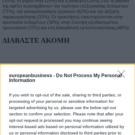
(33%), το μάρκετινγκ (29%) και η διοίκηση (24%), ενώ τα βασικά
της οφέλη περιλαμβάνουν την ταχύτητα επεξεργασίας δεδομένων
(71%), την αυτοματοποίηση εργασιών (62%) και την αύξηση
παραγωγικότητας (55%). Οι προκλήσεις επικεντρώνονται στην
προστασία δεδομένων (56%), στην έλλειψη εξειδικευμένου
προσωπικού (55%) και στη διασφάλιση εμπιστευτικότητας (46%).
ΔΙΑΒΑΣΤΕ ΑΚΟΜΗ
europeanbusiness -
Do Not Process My Personal
Information
If you wish to opt-out of the sale, sharing to third parties, or
processing of your personal or sensitive information for
targeted advertising by us, please use the below opt-out
section to confirm your selection. Please note that after your
opt-out request is processed you may continue seeing
interest-based ads based on personal information utilized by
us or personal information disclosed to third parties prior to