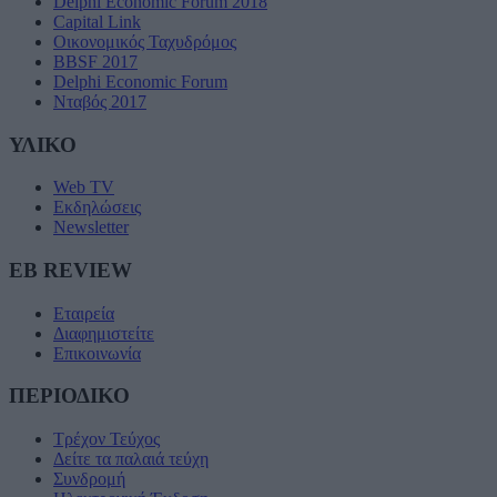
Delphi Economic Forum 2018
Capital Link
Οικονομικός Ταχυδρόμος
BBSF 2017
Delphi Economic Forum
Νταβός 2017
ΥΛΙΚΟ
Web TV
Εκδηλώσεις
Newsletter
EB REVIEW
Εταιρεία
Διαφημιστείτε
Επικοινωνία
ΠΕΡΙΟΔΙΚΟ
Τρέχον Τεύχος
Δείτε τα παλαιά τεύχη
Συνδρομή