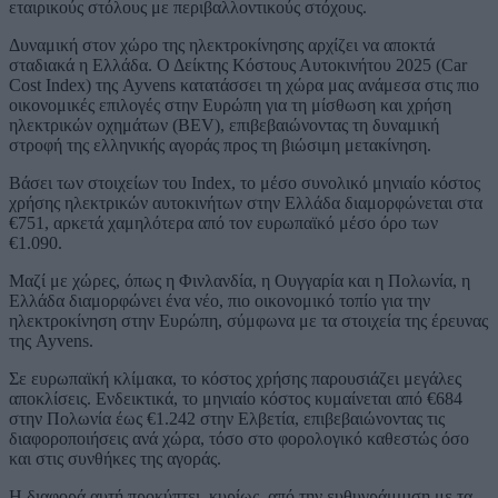
εταιρικούς στόλους με περιβαλλοντικούς στόχους.
Δυναμική στον χώρο της ηλεκτροκίνησης αρχίζει να αποκτά
σταδιακά η Ελλάδα. Ο Δείκτης Κόστους Αυτοκινήτου 2025 (Car
Cost Index) της Ayvens κατατάσσει τη χώρα μας ανάμεσα στις πιο
οικονομικές επιλογές στην Ευρώπη για τη μίσθωση και χρήση
ηλεκτρικών οχημάτων (BEV), επιβεβαιώνοντας τη δυναμική
στροφή της ελληνικής αγοράς προς τη βιώσιμη μετακίνηση.
Βάσει των στοιχείων του Index, το μέσο συνολικό μηνιαίο κόστος
χρήσης ηλεκτρικών αυτοκινήτων στην Ελλάδα διαμορφώνεται στα
€751, αρκετά χαμηλότερα από τον ευρωπαϊκό μέσο όρο των
€1.090.
Μαζί με χώρες, όπως η Φινλανδία, η Ουγγαρία και η Πολωνία, η
Ελλάδα διαμορφώνει ένα νέο, πιο οικονομικό τοπίο για την
ηλεκτροκίνηση στην Ευρώπη, σύμφωνα με τα στοιχεία της έρευνας
της Ayvens.
Σε ευρωπαϊκή κλίμακα, το κόστος χρήσης παρουσιάζει μεγάλες
αποκλίσεις. Ενδεικτικά, το μηνιαίο κόστος κυμαίνεται από €684
στην Πολωνία έως €1.242 στην Ελβετία, επιβεβαιώνοντας τις
διαφοροποιήσεις ανά χώρα, τόσο στο φορολογικό καθεστώς όσο
και στις συνθήκες της αγοράς.
Η διαφορά αυτή προκύπτει, κυρίως, από την ευθυγράμμιση με τα