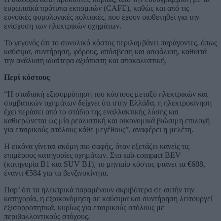
ευρωπαϊκά πρότυπα εκπομπών (CAFE), καθώς και από τις
ευνοϊκές φορολογικές πολιτικές, που έχουν υιοθετηθεί για την
ενίσχυση των ηλεκτρικών οχημάτων.
Το γεγονός ότι το συνολικό κόστος περιλαμβάνει παράγοντες, όπως
καύσιμα, συντήρηση, φόρους, απόσβεση και ασφάλιση, καθιστά
την ανάλυση ιδιαίτερα αξιόπιστη και αποκαλυπτική.
Περί κόστους
“Η σταδιακή εξισορρόπηση του κόστους μεταξύ ηλεκτρικών και
συμβατικών οχημάτων δείχνει ότι στην Ελλάδα, η ηλεκτροκίνηση
έχει περάσει από το στάδιο της εναλλακτικής λύσης και
καθιερώνεται ως μία ρεαλιστική και οικονομικά βιώσιμη επιλογή
για εταιρικούς στόλους κάθε μεγέθους”, αναφέρει η μελέτη.
Η εικόνα γίνεται ακόμη πιο σαφής, όταν εξετάζει κανείς τις
επιμέρους κατηγορίες οχημάτων. Στα sub-compact BEV
(κατηγορία B1 και SUV B1), το μηνιαίο κόστος φτάνει τα €688,
έναντι €584 για τα βενζινοκίνητα.
Παρ’ ότι τα ηλεκτρικά παραμένουν ακριβότερα σε αυτήν την
κατηγορία, η εξοικονόμηση σε καύσιμα και συντήρηση λειτουργεί
εξισορροπητικά, κυρίως για εταιρικούς στόλους με
περιβαλλοντικούς στόχους.