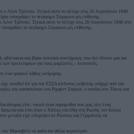
ν ο Λέον Τρότσκι. Τελικά αυτό το πέτυχε στις 20 Αυγούστου 1940 στο
ν υπογράψει το περίφημο Σύμφωνο μη επίθεσης.
 αδίστακτα και βίαια πολιτικά συστήματα, που δεν δίνουν μια για
 των προλεταρίων για τους μαρξιστές – λενινιστές.
ει ένα τραγικό λάθος εκτίμησης.
ίχε πεισθεί ότι για την ΕΣΣΔ κίνδυνος εισβολής υπήρχε από την
φορίες του κατασκόπου του Ριχαρντ Ζοργκε, ο οποίος στο Τόκυο και
ικτάτορας είπε: «αυτό είναι παραμύθια που μας λέει ένας
Ιαπωνία και έτσι όταν ο Χίτλερ επετέθη στη Ρωσία, τον Ιούλιο
 στο μεταξύ είχε επιτρέψει σε Ρώσους και Γερμανούς να
ε τον Μακιαβέλι να φαίνεται αθώα περιστερά».