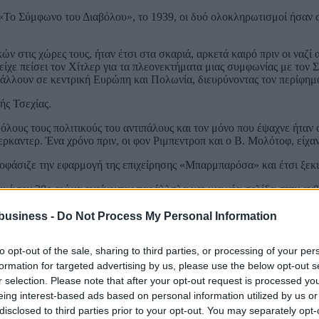
«Το Σύμφωνο του Διαβόλου», το 1939, οι δυό ολοκληρωτισμοί ήσαν 
στις χώρες τους, ήταν έτσι στα σκαριά, αρκετά καιρό πριν οι ναζί
χε πείσει τον Χίτλερ για τα πλεονεκτήματα μιας συμφωνίας με τον Σ
βάλλουν σε κεντρική Ευρώπη και Πολωνία, διευρύνοντας τον περίφημο
ής Τσεχίας.
ι όλους τους πολιτικούς του αντιπάλους και τον μόνο που έψαχνε ήτα
καντερ. Ένα χρόνο πριν, οι φον Ριμπεντροπ και ο Β. Μολότοφ, είχα
ποφάσιζε την εφαρμογή της επιχείρησης «Μπαρμπαρόσα» και έτσι ξεκι
ικά τον 20ο αιώνα ανοίγοντας παράλληλα και μια νέα σελίδα στην αν
business -
Do Not Process My Personal Information
to opt-out of the sale, sharing to third parties, or processing of your per
formation for targeted advertising by us, please use the below opt-out s
r selection. Please note that after your opt-out request is processed y
eing interest-based ads based on personal information utilized by us or
disclosed to third parties prior to your opt-out. You may separately opt-