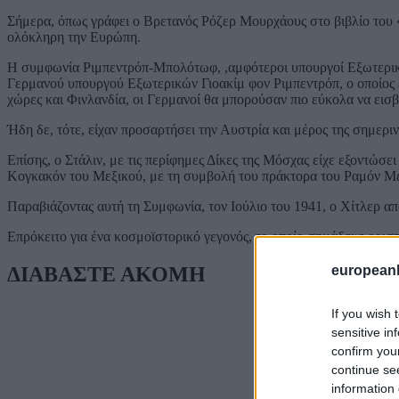
Σήμερα, όπως γράφει ο Βρετανός Ρόζερ Μουρχάους στο βιβλίο του 
ολόκληρη την Ευρώπη.
Η συμφωνία Ριμπεντρόπ-Μπολότωφ, ,αμφότεροι υπουργοί Εξωτερικών 
Γερμανού υπουργού Εξωτερικών Γιοακίμ φον Ριμπεντρόπ, ο οποίος εί
χώρες και Φινλανδία, οι Γερμανοί θα μπορούσαν πιο εύκολα να εισ
Ήδη δε, τότε, είχαν προσαρτήσει την Αυστρία και μέρος της σημεριν
Επίσης, ο Στάλιν, με τις περίφημες Δίκες της Μόσχας είχε εξοντώσε
Κογκακόν του Μεξικού, με τη συμβολή του πράκτορα του Ραμόν Μερ
Παραβιάζοντας αυτή τη Συμφωνία, τον Ιούλιο του 1941, ο Χίτλερ α
Επρόκειτο για ένα κοσμοϊστορικό γεγονός, το οποίο σημάδευε οριστ
ΔΙΑΒΑΣΤΕ ΑΚΟΜΗ
european
If you wish 
sensitive in
confirm you
continue se
information 