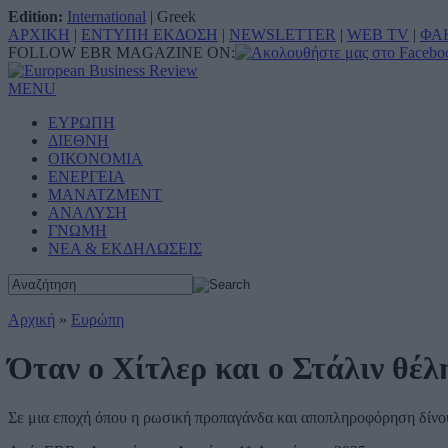
Edition:
International
|
Greek
ΑΡΧΙΚΗ
|
ΕΝΤΥΠΗ ΕΚΔΟΣΗ
|
NEWSLETTER
|
WEB TV
|
ΦΑ
FOLLOW EBR MAGAZINE ON:
MENU
ΕΥΡΩΠΗ
ΔΙΕΘΝΗ
ΟΙΚΟΝΟΜΙΑ
ΕΝΕΡΓΕΙΑ
ΜΑΝΑΤΖΜΕΝΤ
ΑΝΑΛΥΣΗ
ΓΝΩΜΗ
ΝΕΑ & ΕΚΔΗΛΩΣΕΙΣ
Αρχική
»
Ευρώπη
Όταν ο Χίτλερ και ο Στάλιν θέ
Σε μια εποχή όπου η ρωσική προπαγάνδα και αποπληροφόρηση δίνου