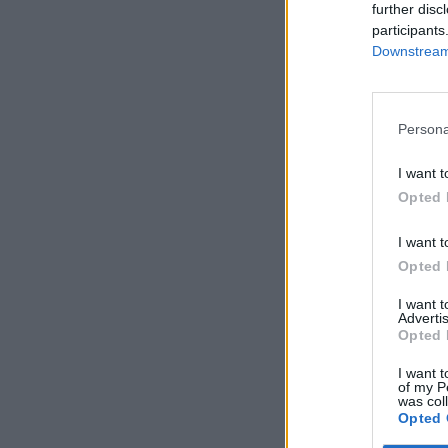
further disc
participants
Downstream 
Persona
I want t
Opted 
I want t
Opted 
I want 
Advertis
Opted 
I want t
of my P
was col
Opted 