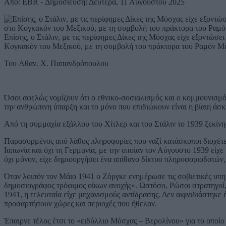
Από: EBR - Δημοσίευση: Δευτέρα, 11 Αυγούστου 2025
Επίσης, ο Στάλιν, με τις περίφημες Δίκες της Μόσχας είχε εξοντώσε
Κογκακόν του Μεξικού, με τη συμβολή του πράκτορα του Ραμόν Μερ
Του Aθαν. Χ. Παπανδρόπουλου
Όσοι αφελώς νομίζουν ότι ο εθνικο-σοσιαλισμός και ο κομμουνισμός
την ανθρώπινη ύπαρξη και το μόνο που επιδιώκουν είναι η βίαιη άσκ
Από τη συμμαχία εξάλλου του Χίτλερ και του Στάλιν το 1939 ξεκίνη
Παρασυρμένος από λάθος πληροφορίες που ναζί κατάσκοποι διοχέτευα
Ιαπωνία και όχι τη Γερμανία, με την οποίαν τον Αύγουστο 1939 είχ
όχι μόνον, είχε δημιουργήσει ένα απίθανο δίκτυο πληροφοριοδοτών,
Όταν λοιπόν τον Μάιο 1941 ο Ζόργκε ενημέρωσε τις σοβιετικές υπηρ
δημοσιογράφος τρόφιμος οίκων ανοχής». Ωστόσο, Ρώσοι στρατηγοί, ε
1941, η τελευταία είχε μηχανισμούς αντίδρασης. Δεν αιφνιδιάστηκ
προσαρτήσουν χώρες και περιοχές που ήθελαν.
Έπαιρνε τέλος έτσι το «ειδύλλιο Μόσχας – Βερολίνου» για το οποίο