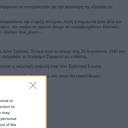
σύμφωνοι να συνεργαστούν για την κατάληψη της εξουσίας σε
 αποφασίσουν την έναρξη πολέμου. Αυτή η συμφωνία ήταν ιδέα του
τάλιν, τον οποίου αν άφηναν ήσυχο να «καταβροχθίσει» Βαλτικές
 «ζωτικό τους χώρο»...
ν ο Λέον Τρότσκι. Τελικά αυτό το πέτυχε στις 20 Αυγούστου 1940 στο
ν υπογράψει το περίφημο Σύμφωνο μη επίθεσης.
νούσε η ναζιστική εισβολή στην τότε Σοβιετική Ένωση.
θρώπινη ιστορία, θέμα πάνω στο οποίο θα επανέλθουμε.
sonal or
ection to
ou may
 personal
out of the