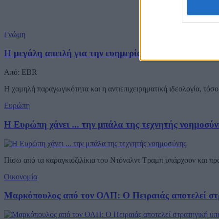
Γνώμη
Η μεγάλη απειλή για την ευημερία μας
Από: EBR
Η χαμηλή παραγωγικότητα και η αντιεπιχειρηματική ιδεολογία, τόσο 
Ευρώπη
Η Ευρώπη χάνει ... την μπάλα της τεχνητής νοημοσύν
Πίσω από τα καραγκιοζιλίκια του Ντόναλντ Τραμπ υπάρχουν και π
Οικονομία
Μαρκόπουλος από τον ΟΛΠ: Ο Πειραιάς αποτελεί στ