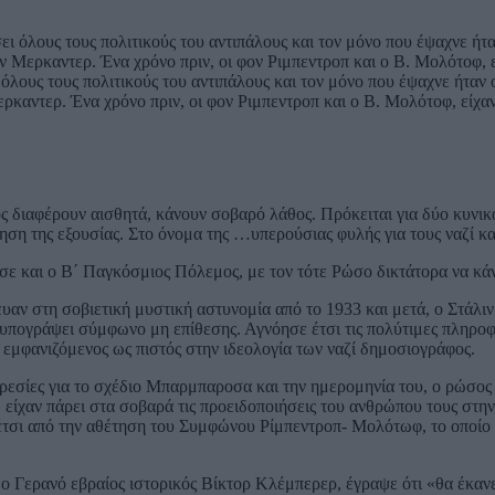
ι όλους τους πολιτικούς του αντιπάλους και τον μόνο που έψαχνε ήτα
καντερ. Ένα χρόνο πριν, οι φον Ριμπεντροπ και ο Β. Μολότοφ, είχα
 διαφέρουν αισθητά, κάνουν σοβαρό λάθος. Πρόκειται για δύο κυνικά,
ηση της εξουσίας. Στο όνομα της …υπερούσιας φυλής για τους ναζί και
σε και ο Β΄ Παγκόσμιος Πόλεμος, με τον τότε Ρώσο δικτάτορα να κάν
ν στη σοβιετική μυστική αστυνομία από το 1933 και μετά, ο Στάλιν ε
ε υπογράψει σύμφωνο μη επίθεσης. Αγνόησε έτσι τις πολύτιμες πληρο
 εμφανιζόμενος ως πιστός στην ιδεολογία των ναζί δημοσιογράφος.
εσίες για το σχέδιο Μπαρμπαροσα και την ημερομηνία του, ο ρώσος δ
ίχαν πάρει στα σοβαρά τις προειδοποιήσεις του ανθρώπου τους στην 
ε έτσι από την αθέτηση του Συμφώνου Ρίμπεντροπ- Μολότωφ, το οποίο
 ο Γερανό εβραίος ιστορικός Βίκτορ Κλέμπερερ, έγραψε ότι «θα έκαν