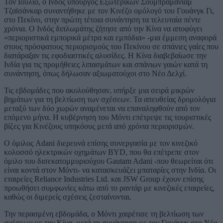
Τον Ιούλιο, ο Ινδός υπουργός Εξωτερικών Σουμπραμάνιαμ
Τζαϊσάνκαρ συναντήθηκε με τον Κινέζο ομόλογό του Γουάνγκ Γι,
στο Πεκίνο, στην πρώτη τέτοια συνάντηση τα τελευταία πέντε
χρόνια. Ο Ινδός διπλωμάτης ζήτησε από την Κίνα να αποφύγει
«περιοριστικά εμπορικά μέτρα και εμπόδια» -μια έμμεση αναφορά
στους πρόσφατους περιορισμούς του Πεκίνου σε σπάνιες γαίες που
διατάραξαν τις εφοδιαστικές αλυσίδες. Η Κίνα διαβεβαίωσε την
Ινδία για τις προμήθειες λιπασμάτων και σπάνιων γαιών κατά τη
συνάντηση, όπως δήλωσαν αξιωματούχοι στο Νέο Δελχί.
Τις εβδομάδες που ακολούθησαν, υπήρξε μια σειρά μικρών
βημάτων για τη βελτίωση των σχέσεων. Τα απευθείας δρομολόγια
μεταξύ των δύο χωρών αναμένεται να επαναληφθούν από τον
επόμενο μήνα. Η κυβέρνηση του Μόντι επέτρεψε τις τουριστικές
βίζες για Κινέζους υπηκόους μετά από χρόνια περιορισμών.
Ο όμιλος Adani διερευνά επίσης συνεργασία με τον κινεζικό
κολοσσό ηλεκτρικών οχημάτων BYD, που θα επέτρεπε στον
όμιλο του δισεκατομμυριούχου Gautam Adani -που θεωρείται ότι
είναι κοντά στον Μόντι- να κατασκευάζει μπαταρίες στην Ινδία. Οι
εταιρείες Reliance Industries Ltd. και JSW Group έχουν επίσης
προωθήσει συμφωνίες κάτω από το ραντάρ με κινεζικές εταιρείες,
καθώς οι διμερείς σχέσεις ζεσταίνονται.
Την περασμένη εβδομάδα, ο Μόντι χαιρέτισε τη βελτίωση των
σχέσεων με την Κίνα, μετά τη συνάντηση με τον Γουάνγκ στο Νέο