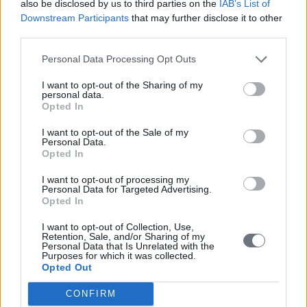
also be disclosed by us to third parties on the
IAB’s List of
επιλογές τους».
Downstream Participants
that may further disclose it to other
Παρ’ όλα αυτά, εξακολουθεί να υπάρχει σημαντική δυσπιστία και
third parties.
από τις δύο πλευρές.
Personal Data Processing Opt Outs
Η στενή σχέση της Κίνας με το Πακιστάν παραμένει εμπόδιο.
Ομάδα έρευνας υπό το Υπουργείο Άμυνας της Ινδίας ανέφερε τον
I want to opt-out of the Sharing of my
Μάιο ότι η Κίνα παρείχε στο Πακιστάν βοήθεια στην αεράμυνα και
personal data.
δορυφορική υποστήριξη κατά τη διάρκεια σύγκρουσης με την Ινδία
Opted In
τον Απρίλιο. Το Πακιστάν χρησιμοποίησε επίσης όπλα κινεζικής
προέλευσης στις συγκρούσεις.
I want to opt-out of the Sale of my
Personal Data.
Ενώ η Ινδία δεν αναγνωρίζει την Ταϊβάν, οι εμπορικές επαφές
Opted In
έχουν αυξηθεί τα τελευταία χρόνια, προκαλώντας ανησυχίες στο
Πεκίνο. Η Ινδία παραμένει επίσης μέλος του Quad -μιας ομάδας
I want to opt-out of processing my
ασφαλείας με ΗΠΑ, Αυστραλία και Ιαπωνία, που στοχεύει στην
Personal Data for Targeted Advertising.
αντιμετώπιση της Κίνας. Οι ηγέτες και των τεσσάρων χωρών
Opted In
αναμένεται να παραστούν σε επερχόμενη σύνοδο στην Ινδία
αργότερα φέτος.
I want to opt-out of Collection, Use,
Retention, Sale, and/or Sharing of my
Personal Data that Is Unrelated with the
Με μια τόσο μεγάλη λίστα πιθανών παγίδων, και οι δύο πλευρές
Purposes for which it was collected.
πιθανότατα θα ακολουθήσουν μια σταδιακή προσέγγιση για την
Opted Out
ομαλοποίηση των σχέσεων.
CONFIRM
ΔΙΑΒΑΣΤΕ ΑΚΟΜΗ