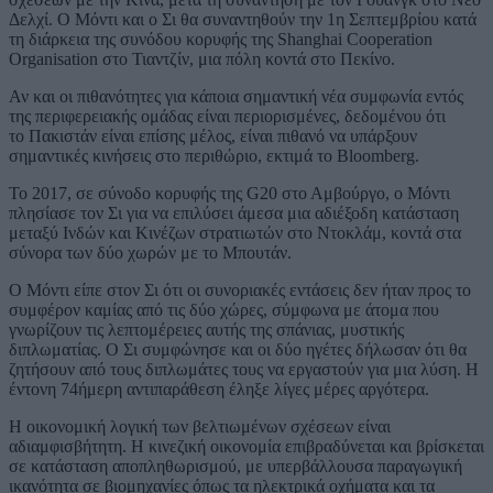
Δελχί. Ο Μόντι και ο Σι θα συναντηθούν την 1η Σεπτεμβρίου κατά
τη διάρκεια της συνόδου κορυφής της Shanghai Cooperation
Organisation στο Τιαντζίν, μια πόλη κοντά στο Πεκίνο.
Αν και οι πιθανότητες για κάποια σημαντική νέα συμφωνία εντός
της περιφερειακής ομάδας είναι περιορισμένες, δεδομένου ότι
το Πακιστάν είναι επίσης μέλος, είναι πιθανό να υπάρξουν
σημαντικές κινήσεις στο περιθώριο, εκτιμά το Bloomberg.
Το 2017, σε σύνοδο κορυφής της G20 στο Αμβούργο, ο Μόντι
πλησίασε τον Σι για να επιλύσει άμεσα μια αδιέξοδη κατάσταση
μεταξύ Ινδών και Κινέζων στρατιωτών στο Ντοκλάμ, κοντά στα
σύνορα των δύο χωρών με το Μπουτάν.
Ο Μόντι είπε στον Σι ότι οι συνοριακές εντάσεις δεν ήταν προς το
συμφέρον καμίας από τις δύο χώρες, σύμφωνα με άτομα που
γνωρίζουν τις λεπτομέρειες αυτής της σπάνιας, μυστικής
διπλωματίας. Ο Σι συμφώνησε και οι δύο ηγέτες δήλωσαν ότι θα
ζητήσουν από τους διπλωμάτες τους να εργαστούν για μια λύση. Η
έντονη 74ήμερη αντιπαράθεση έληξε λίγες μέρες αργότερα.
Η οικονομική λογική των βελτιωμένων σχέσεων είναι
αδιαμφισβήτητη. Η κινεζική οικονομία επιβραδύνεται και βρίσκεται
σε κατάσταση αποπληθωρισμού, με υπερβάλλουσα παραγωγική
ικανότητα σε βιομηχανίες όπως τα ηλεκτρικά οχήματα και τα