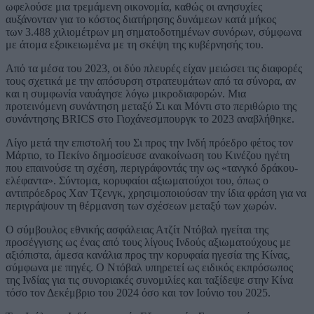
ωφελούσε μια τρεμάμενη οικονομία, καθώς οι ανησυχίες
αυξάνονταν για το κόστος διατήρησης δυνάμεων κατά μήκος
των 3.488 χιλιομέτρων μη σηματοδοτημένων συνόρων, σύμφωνα
με άτομα εξοικειωμένα με τη σκέψη της κυβέρνησής του.
Από τα μέσα του 2023, οι δύο πλευρές είχαν μειώσει τις διαφορές
τους σχετικά με την απόσυρση στρατευμάτων από τα σύνορα, αν
και η συμφωνία ναυάγησε λόγω μικροδιαφορών. Μια
προτεινόμενη συνάντηση μεταξύ Σι και Μόντι στο περιθώριο της
συνάντησης BRICS στο Γιοχάνεσμπουργκ το 2023 αναβλήθηκε.
Λίγο μετά την επιστολή του Σι προς την Ινδή πρόεδρο φέτος τον
Μάρτιο, το Πεκίνο δημοσίευσε ανακοίνωση του Κινέζου ηγέτη
που επαινούσε τη σχέση, περιγράφοντάς την ως «τανγκό δράκου-
ελέφαντα». Σύντομα, κορυφαίοι αξιωματούχοι του, όπως ο
αντιπρόεδρος Χαν Τζενγκ, χρησιμοποιούσαν την ίδια φράση για να
περιγράψουν τη θέρμανση των σχέσεων μεταξύ των χωρών.
Ο σύμβουλος εθνικής ασφάλειας Ατζίτ Ντόβαλ ηγείται της
προσέγγισης ως ένας από τους λίγους Ινδούς αξιωματούχους με
αξιόπιστα, άμεσα κανάλια προς την κορυφαία ηγεσία της Κίνας,
σύμφωνα με πηγές. Ο Ντόβαλ υπηρετεί ως ειδικός εκπρόσωπος
της Ινδίας για τις συνοριακές συνομιλίες και ταξίδεψε στην Κίνα
τόσο τον Δεκέμβριο του 2024 όσο και τον Ιούνιο του 2025.