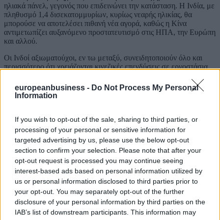
ηλιακά πάνελ, γεγονός που επιδεινώνει την κατάσταση. Η Ινδία, με
πληθυσμό 1,4 δισεκατομμυρίων, κυρίως νεαρής ηλικίας, θα
μπορούσε να αποτελέσει πιθανή νέα αγορά, καθώς η Κίνα
αντιμετωπίζει αυξανόμενο προστατευτισμό στις ΗΠΑ, την Ευρώπη
και αλλού.
Οι Ινδοί αξιωματούχοι, εν τω μεταξύ, συνειδητοποιούν όλο και
περισσότερο ότι χρειάζονται κινεζικές επενδύσεις σε εργοστάσια,
αν θέλουν να επιτύχουν τον στόχο του Μόντι να αυξήσει την
παραγωγή στο 25% του ΑΕΠ. Αν παραμείνουν οι υψηλοί
europeanbusiness -
Do Not Process My Personal
αμερικανικοί δασμοί, σύμφωνα με υπολογισμούς του Bloomberg
Information
Economics, περίπου το 60% των εξαγωγών της Ινδίας προς τις
ΗΠΑ θα εξαφανιστεί, μειώνοντας σχεδόν κατά 1% το ΑΕΠ σε
If you wish to opt-out of the sale, sharing to third parties, or
μεσοπρόθεσμο ορίζοντα.
processing of your personal or sensitive information for
«Οι οικονομικές δυνατότητες είναι τεράστιες, αν οι δύο χώρες
targeted advertising by us, please use the below opt-out
μπορέσουν να επιλύσουν τις διαφορές τους και να
section to confirm your selection. Please note that after your
οικοδομήσουν εμπιστοσύνη», δήλωσε η Αντάρα Γκόσαλ Σινγκ,
opt-out request is processed you may continue seeing
ερευνήτρια στο Observer Research Foundation, think tank με έδρα
interest-based ads based on personal information utilized by
το Νέο Δελχί.
us or personal information disclosed to third parties prior to
«Οι ηγέτες και των δύο χωρών έχουν συχνά μιλήσει για τις
your opt-out. You may separately opt-out of the further
οικονομικές δυνατότητες, αλλά δεν έχουν καταφέρει να
disclosure of your personal information by third parties on the
ξεπεράσουν ζητήματα εμπιστοσύνης», πρόσθεσε. «Ο Τραμπ
IAB’s list of downstream participants. This information may
αποτελεί καλό κίνητρο και για τις δύο χώρες να επανεξετάσουν τις