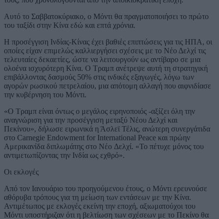
Αυτό το Σαββατοκύριακο, ο Μόντι θα πραγματοποιήσει το πρώτο
του ταξίδι στην Κίνα εδώ και επτά χρόνια.
Η προσέγγιση Ινδίας-Κίνας έχει βαθιές επιπτώσεις για τις ΗΠΑ, οι
οποίες είχαν επιμελώς καλλιεργήσει σχέσεις με το Νέο Δελχί τις
τελευταίες δεκαετίες, ώστε να λειτουργούν ως αντίβαρο σε μια
ολοένα ισχυρότερη Κίνα. Ο Τραμπ ανέτρεψε αυτή τη στρατηγική
επιβάλλοντας δασμούς 50% στις ινδικές εξαγωγές, λόγω των
αγορών ρωσικού πετρελαίου, μια απότομη αλλαγή που αιφνιδίασε
την κυβέρνηση του Μόντι.
«Ο Τραμπ είναι όντως ο μεγάλος ειρηνοποιός -αξίζει όλη την
αναγνώριση για την προσέγγιση μεταξύ Νέου Δελχί και
Πεκίνου», δήλωσε ειρωνικά η Άσλεϊ Τέλις, ανώτερη συνεργάτιδα
στο Carnegie Endowment for International Peace και πρώην
Αμερικανίδα διπλωμάτης στο Νέο Δελχί. «Το πέτυχε μόνος του
αντιμετωπίζοντας την Ινδία ως εχθρό».
Οι εκλογές
Από τον Ιανουάριο του προηγούμενου έτους, ο Μόντι ερευνούσε
αθόρυβα τρόπους για τη μείωση των εντάσεων με την Κίνα.
Αντιμέτωπος με εκλογές εκείνη την εποχή, αξιωματούχοι του
Μόντι υποστήριζαν ότι η βελτίωση των σχέσεων με το Πεκίνο θα