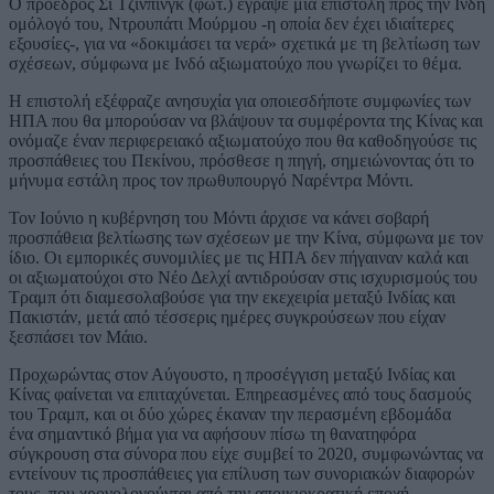
Ο πρόεδρος Σι Τζινπίνγκ (φωτ.) έγραψε μια επιστολή προς την Ινδή
ομόλογό του, Ντρουπάτι Μούρμου -η οποία δεν έχει ιδιαίτερες
εξουσίες-, για να «δοκιμάσει τα νερά» σχετικά με τη βελτίωση των
σχέσεων, σύμφωνα με Ινδό αξιωματούχο που γνωρίζει το θέμα.
Η επιστολή εξέφραζε ανησυχία για οποιεσδήποτε συμφωνίες των
ΗΠΑ που θα μπορούσαν να βλάψουν τα συμφέροντα της Κίνας και
ονόμαζε έναν περιφερειακό αξιωματούχο που θα καθοδηγούσε τις
προσπάθειες του Πεκίνου, πρόσθεσε η πηγή, σημειώνοντας ότι το
μήνυμα εστάλη προς τον πρωθυπουργό Ναρέντρα Μόντι.
Τον Ιούνιο η κυβέρνηση του Μόντι άρχισε να κάνει σοβαρή
προσπάθεια βελτίωσης των σχέσεων με την Κίνα, σύμφωνα με τον
ίδιο. Οι εμπορικές συνομιλίες με τις ΗΠΑ δεν πήγαιναν καλά και
οι αξιωματούχοι στο Νέο Δελχί αντιδρούσαν στις ισχυρισμούς του
Τραμπ ότι διαμεσολαβούσε για την εκεχειρία μεταξύ Ινδίας και
Πακιστάν, μετά από τέσσερις ημέρες συγκρούσεων που είχαν
ξεσπάσει τον Μάιο.
Προχωρώντας στον Αύγουστο, η προσέγγιση μεταξύ Ινδίας και
Κίνας φαίνεται να επιταχύνεται. Επηρεασμένες από τους δασμούς
του Τραμπ, και οι δύο χώρες έκαναν την περασμένη εβδομάδα
ένα σημαντικό βήμα για να αφήσουν πίσω τη θανατηφόρα
σύγκρουση στα σύνορα που είχε συμβεί το 2020, συμφωνώντας να
εντείνουν τις προσπάθειες για επίλυση των συνοριακών διαφορών
τους, που χρονολογούνται από την αποικιοκρατική εποχή.