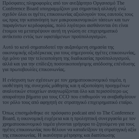
Πρόσφατες πληροφορίες από τον ανεξάρτητο Οργανισμό The
Conference Board υπογραμμίζουν μια σημαντική αλλαγή: ενώ
σχεδόν όλοι οι ηγέτες επικοινωνίας αξιολογούν τους εαυτούς τους
ως προς την κατανόηση των μακροοικονομικών τάσεων και των
παραγόντων κερδοφορίας, πολύ λιγότεροι αισθάνονται ότι είναι
έτοιμοι να μετατρέψουν αυτή τη γνώση σε επιχειρηματικό
αντίκτυπο εντός των υφιστάμενων προϋπολογισμών.
Αυτό το κενό σηματοδοτεί την αυξανόμενη σημασία της
οικονομικής οξυδέρκειας για τους σημερινούς ηγέτες επικοινωνίας,
όχι μόνο για την τελειοποίηση της διαδικασίας προϋπολογισμού,
αλλά και για την επίδειξη ποσοτικοποιήσιμης απόδοσης επένδυσης
για πρωτοβουλίες επικοινωνίας.
Η ενίσχυση των σχέσεων με τον χρηματοοικονομικό τομέα, η
υιοθέτηση της συνεχούς μάθησης και η αξιοποίηση προηγμένων
αναλυτικών στοιχείων αναγνωρίζονται όλο και περισσότερο ως
απαραίτητα βήματα για τους CCO που επιθυμούν να αναβαθμίσουν
τον ρόλο τους από αφηγητή σε στρατηγικό επιχειρηματικό εταίρο.
Όπως επισημάνθηκε σε πρόσφατο podcast από το The Conference
Board, η οικονομική ευχέρεια και η προληπτική συνεργασία με τον
χρηματοοικονομικό τομέα γίνονται γρήγορα το ζητούμενο για τους
ηγέτες επικοινωνίας που θέλουν να καταδείξουν τη στρατηγική αξία
της επικοινωνίας. Η ικανότητα μέτρησης και διατύπωσης