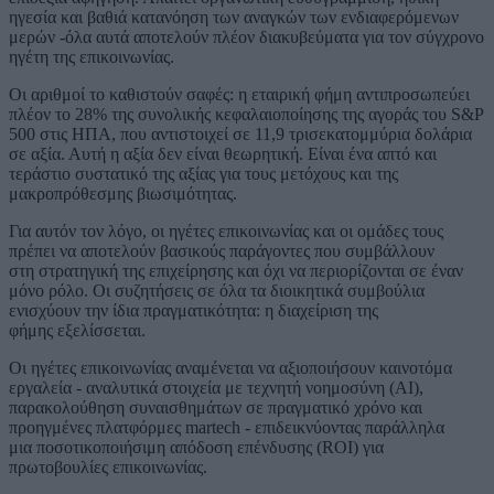
ηγεσία και βαθιά κατανόηση των αναγκών των ενδιαφερόμενων
μερών -όλα αυτά αποτελούν πλέον διακυβεύματα για τον σύγχρονο
ηγέτη της επικοινωνίας.
Οι αριθμοί το καθιστούν σαφές: η εταιρική φήμη αντιπροσωπεύει
πλέον το 28% της συνολικής κεφαλαιοποίησης της αγοράς του S&P
500 στις ΗΠΑ, που αντιστοιχεί σε 11,9 τρισεκατομμύρια δολάρια
σε αξία. Αυτή η αξία δεν είναι θεωρητική. Είναι ένα απτό και
τεράστιο συστατικό της αξίας για τους μετόχους και της
μακροπρόθεσμης βιωσιμότητας.
Για αυτόν τον λόγο, οι ηγέτες επικοινωνίας και οι ομάδες τους
πρέπει να αποτελούν βασικούς παράγοντες που συμβάλλουν
στη στρατηγική της επιχείρησης και όχι να περιορίζονται σε έναν
μόνο ρόλο. Οι συζητήσεις σε όλα τα διοικητικά συμβούλια
ενισχύουν την ίδια πραγματικότητα: η διαχείριση της
φήμης εξελίσσεται.
Οι ηγέτες επικοινωνίας αναμένεται να αξιοποιήσουν καινοτόμα
εργαλεία - αναλυτικά στοιχεία με τεχνητή νοημοσύνη (ΑΙ),
παρακολούθηση συναισθημάτων σε πραγματικό χρόνο και
προηγμένες πλατφόρμες martech - επιδεικνύοντας παράλληλα
μια ποσοτικοποιήσιμη απόδοση επένδυσης (ROI) για
πρωτοβουλίες επικοινωνίας.