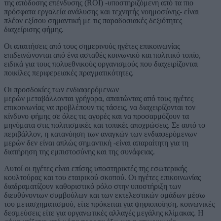
της απόδοσης επένδυσης (ROI) -υποστηριζόμενη από τα πιο
πρόσφατα εργαλεία ανάλυσης και τεχνητής νοημοσύνης- είναι
πλέον εξίσου σημαντική με τις παραδοσιακές δεξιότητες
διαχείρισης φήμης.
Οι απαιτήσεις από τους σημερινούς ηγέτες επικοινωνίας
επιδεινώνονται από ένα ασταθές κοινωνικό και πολιτικό τοπίο,
ειδικά για τους πολυεθνικούς οργανισμούς που διαχειρίζονται
ποικίλες περιφερειακές πραγματικότητες.
Οι προσδοκίες των ενδιαφερόμενων
μερών μεταβάλλονται γρήγορα, απαιτώντας από τους ηγέτες
επικοινωνίας να προβλέπουν τις τάσεις, να διαχειρίζονται τον
κίνδυνο φήμης σε όλες τις αγορές και να προσαρμόζουν τα
μηνύματα στις πολιτισμικές και τοπικές αποχρώσεις. Σε αυτό το
περιβάλλον, η κατανόηση των αναγκών των ενδιαφερόμενων
μερών δεν είναι απλώς σημαντική -είναι απαραίτητη για τη
διατήρηση της εμπιστοσύνης και της συνάφειας.
Αυτοί οι ηγέτες είναι επίσης υποστηρικτές της εσωτερικής
κουλτούρας και του εταιρικού σκοπού. Οι ηγέτες επικοινωνίας
διαδραματίζουν καθοριστικό ρόλο στην υποστήριξη των
διευθύνοντων συμβούλων και των εκτελεστικών ομάδων μέσω
του μετασχηματισμού, είτε πρόκειται για ψηφιοποίηση, κοινωνικές
δεσμεύσεις είτε για οργανωτικές αλλαγές μεγάλης κλίμακας. Η