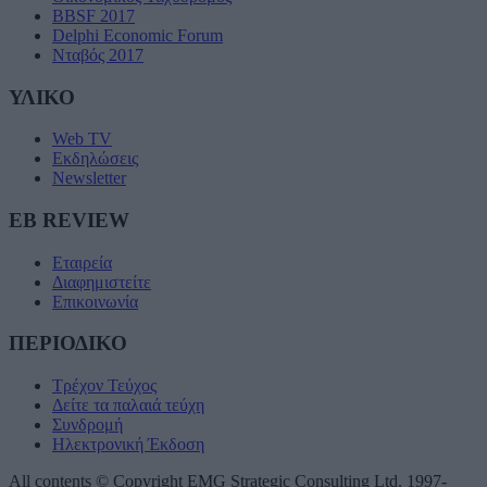
BBSF 2017
Delphi Economic Forum
Νταβός 2017
ΥΛΙΚΟ
Web TV
Εκδηλώσεις
Newsletter
EB REVIEW
Εταιρεία
Διαφημιστείτε
Επικοινωνία
ΠΕΡΙΟΔΙΚΟ
Τρέχον Τεύχος
Δείτε τα παλαιά τεύχη
Συνδρομή
Ηλεκτρονική Έκδοση
All contents © Copyright EMG Strategic Consulting Ltd. 1997-