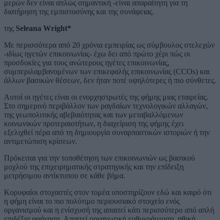
μερών δεν είναι απλώς σημαντική -είναι απαραίτητη για τη
διατήρηση της εμπιστοσύνης και της συνάφειας.
της
Seleana Wright*
Με περισσότερα από 20 χρόνια εμπειρίας ως σύμβουλος στελεχών
-ιδίως ηγετών επικοινωνίας- έχω δει από πρώτο χέρι πώς οι
προσδοκίες για τους ανώτερους ηγέτες επικοινωνίας,
συμπεριλαμβανομένων των επικεφαλής επικοινωνίας (CCOs) και
άλλων βασικών θέσεων, δεν ήταν ποτέ υψηλότερες ή πιο σύνθετες.
Αυτοί οι ηγέτες είναι οι ενορχηστρωτές της φήμης μιας εταιρείας.
Στο σημερινό περιβάλλον των ραγδαίων τεχνολογικών αλλαγών,
της γεωπολιτικής αβεβαιότητας και των μεταβαλλόμενων
κοινωνικών προτεραιοτήτων, η διαχείριση της φήμης έχει
εξελιχθεί πέρα από τη δημιουργία συναρπαστικών ιστοριών ή την
αντιμετώπιση κρίσεων.
Πρόκειται για την τοποθέτηση των επικοινωνιών ως βασικού
μοχλού της επιχειρηματικής στρατηγικής και την επίδειξη
μετρήσιμου αντίκτυπου σε κάθε βήμα.
Κορυφαίοι στοχαστές στον τομέα υποστηρίζουν εδώ και καιρό ότι
η φήμη είναι το πιο πολύτιμο περιουσιακό στοιχείο ενός
οργανισμού και η ενίσχυσή της απαιτεί κάτι περισσότερο από απλή
επιδέξια αφήγηση. Απαιτεί οργανωτική ευθυγράμμιση, ηθική