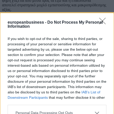
φήμη χτίζεται από μέσα προς τα έξω και η επικοινωνία
αποτελεί στρατηγικό μοχλό εμπιστοσύνης και μακροπρόθεσμης
αξίας.
Οι πιο αποτελεσματικοί ηγέτες επικοινωνίας σήμερα είναι
europeanbusiness -
Do Not Process My Personal
στρατηγικοί επιχειρηματικοί εταίροι, υπεύθυνοι λήψης αποφάσεων
Information
που βασίζονται σε δεδομένα και έμπιστοι σύμβουλοι C-suite. Όσοι
βελτιώνουν συνεχώς την οικονομική τους ρευστότητα, αξιοποιούν
νέες τεχνολογίες και χτίζουν ισχυρές διαλειτουργικές σχέσεις είναι
If you wish to opt-out of the sale, sharing to third parties, or
σε θέση να διαμορφώσουν όχι μόνο τη φήμη της εταιρείας τους,
processing of your personal or sensitive information for
αλλά και το μέλλον της.
targeted advertising by us, please use the below opt-out
* Η Seleana Wright είναι κορυφαία σύμβουλος επικοινωνίας
section to confirm your selection. Please note that after your
opt-out request is processed you may continue seeing
ΔΙΑΒΑΣΤΕ ΑΚΟΜΗ
interest-based ads based on personal information utilized by
us or personal information disclosed to third parties prior to
your opt-out. You may separately opt-out of the further
disclosure of your personal information by third parties on the
IAB’s list of downstream participants. This information may
also be disclosed by us to third parties on the
IAB’s List of
Downstream Participants
that may further disclose it to other
third parties.
Personal Data Processing Opt Outs