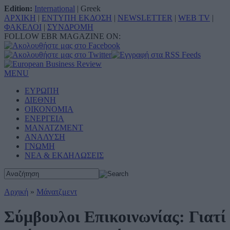
Edition:
International
|
Greek
ΑΡΧΙΚΗ
|
ΕΝΤΥΠΗ ΕΚΔΟΣΗ
|
NEWSLETTER
|
WEB TV
|
ΦΑΚΕΛΟΙ
|
ΣΥΝΔΡΟΜΗ
FOLLOW EBR MAGAZINE ON:
MENU
ΕΥΡΩΠΗ
ΔΙΕΘΝΗ
ΟΙΚΟΝΟΜΙΑ
ΕΝΕΡΓΕΙΑ
ΜΑΝΑΤΖΜΕΝΤ
ΑΝΑΛΥΣΗ
ΓΝΩΜΗ
ΝΕΑ & ΕΚΔΗΛΩΣΕΙΣ
Αρχική
»
Μάνατζμεντ
Σύμβουλοι Επικοινωνίας: Γιατί