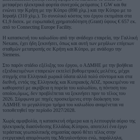
μεταφέρει ηλεκτρικά φορτία συνεχούς ρεύματος 1 GW και θα
ενώνει την Κρήτη με την Κύπρο (898 χλμ.) και την Κύπρο με το
Ισραήλ (310 χλμ.). Το συνολικό κόστος του έργου εκτιμάται στα
€1,9 δισεκ. με ευρωπαϊκή χρηματοδότηση (Grant) ύψους € 657 εκ.
από το Connecting Europe Facility.
Η κατασκευή του καλωδίου από την ανάδοχο εταιρεία, την Γαλλική
Nexans, έχει ήδη ξεκινήσει, όπως και αυτή των μεγάλων επίγειων
σταθμών μετατροπής σε Κρήτη και Κύπρο, με ανάδοχο την
Siemens.
Στο παρόν στάδιο εξέλιξης του έργου, ο ΑΔΜΗΕ με την βοήθεια
εξειδικευμένων εταιρειών εκτελεί βυθομετρικές μελέτες, μέχρι
στιγμής στα Ελληνικά χωρικά ύδατα αλλά πολύ σύντομα και στα
διεθνή, εντός της Ελληνικής και Κυπριακής ΑΟΖ, προκειμένου να
καθοριστεί με ακρίβεια η πορεία του καλωδίου, η πόντιση του
οποίου,όμως, δεν προβλέπεται να ξεκινήσει πριν το τέλος του
2026. Σύμφωνα με πηγές προσκείμενες στην διοίκηση του
ΑΔΜΗΕ το μεγαλύτερο τμήμα του καλωδίου αναμένεται να
τοποθετηθεί την περίοδο 2027/2028.
Χωρίς αμφιβολία, η κατασκευή σήμερα και η λειτουργία αύριο της
ηλεκτρικής διασύνδεσης Ελλάδας-Κύπρου, αποτελεί ένα έργο
τεράστιας γεωπολιτικής σημασίας αφού θέτει τέλος στην
ενεργειακή απομόνωση της Μεγαλονήσου ενώ, παράλληλα,