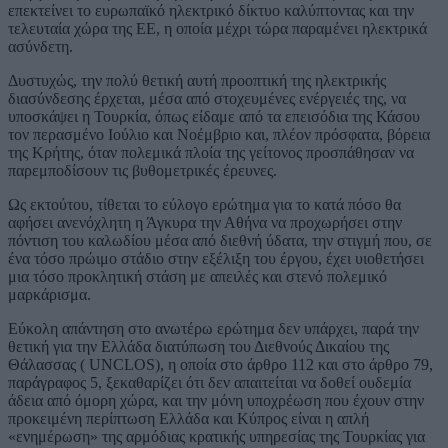
επεκτείνει το ευρωπαϊκό ηλεκτρικό δίκτυο καλύπτοντας και την
τελευταία χώρα της ΕΕ, η οποία μέχρι τώρα παραμένει ηλεκτρικά
ασύνδετη.
Δυστυχώς, την πολύ θετική αυτή προοπτική της ηλεκτρικής
διασύνδεσης έρχεται, μέσα από στοχευμένες ενέργειές της, να
υποσκάψει η Τουρκία, όπως είδαμε από τα επεισόδια της Κάσου
τον περασμένο Ιούλιο και Νοέμβριο και, πλέον πρόσφατα, βόρεια
της Κρήτης, όταν πολεμικά πλοία της γείτονος προσπάθησαν να
παρεμποδίσουν τις βυθομετρικές έρευνες.
Ως εκτούτου, τίθεται το εύλογο ερώτημα για το κατά πόσο θα
αφήσει ανενόχλητη η Άγκυρα την Αθήνα να προχωρήσει στην
πόντιση του καλωδίου μέσα από διεθνή ύδατα, την στιγμή που, σε
ένα τόσο πρώιμο στάδιο στην εξέλιξη του έργου, έχει υιοθετήσει
μια τόσο προκλητική στάση με απειλές και στενό πολεμικό
μαρκάρισμα.
Εύκολη απάντηση στο ανωτέρω ερώτημα δεν υπάρχει, παρά την
θετική για την Ελλάδα διατύπωση του Διεθνούς Δικαίου της
Θάλασσας ( UNCLOS), η οποία στο άρθρο 112 και στο άρθρο 79,
παράγραφος 5, ξεκαθαρίζει ότι δεν απαιτείται να δοθεί ουδεμία
άδεια από όμορη χώρα, και την μόνη υποχρέωση που έχουν στην
προκειμένη περίπτωση Ελλάδα και Κύπρος είναι η απλή
«ενημέρωση» της αρμόδιας κρατικής υπηρεσίας της Τουρκίας για