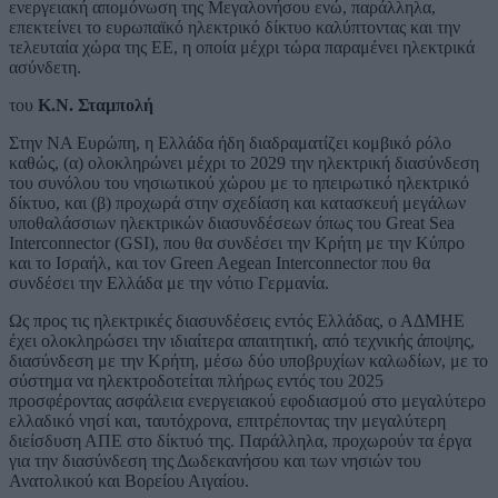
ενεργειακή απομόνωση της Μεγαλονήσου ενώ, παράλληλα,
επεκτείνει το ευρωπαϊκό ηλεκτρικό δίκτυο καλύπτοντας και την
τελευταία χώρα της ΕΕ, η οποία μέχρι τώρα παραμένει ηλεκτρικά
ασύνδετη.
του
Κ.Ν. Σταμπολή
Στην ΝΑ Ευρώπη, η Ελλάδα ήδη διαδραματίζει κομβικό ρόλο
καθώς, (α) ολοκληρώνει μέχρι το 2029 την ηλεκτρική διασύνδεση
του συνόλου του νησιωτικού χώρου με το ηπειρωτικό ηλεκτρικό
δίκτυο, και (β) προχωρά στην σχεδίαση και κατασκευή μεγάλων
υποθαλάσσιων ηλεκτρικών διασυνδέσεων όπως του Great Sea
Interconnector (GSI), που θα συνδέσει την Κρήτη με την Κύπρο
και το Ισραήλ, και τον Green Aegean Interconnector που θα
συνδέσει την Ελλάδα με την νότιο Γερμανία.
Ως προς τις ηλεκτρικές διασυνδέσεις εντός Ελλάδας, ο ΑΔΜΗΕ
έχει ολοκληρώσει την ιδιαίτερα απαιτητική, από τεχνικής άποψης,
διασύνδεση με την Κρήτη, μέσω δύο υποβρυχίων καλωδίων, με το
σύστημα να ηλεκτροδοτείται πλήρως εντός του 2025
προσφέροντας ασφάλεια ενεργειακού εφοδιασμού στο μεγαλύτερο
ελλαδικό νησί και, ταυτόχρονα, επιτρέποντας την μεγαλύτερη
διείσδυση ΑΠΕ στο δίκτυό της. Παράλληλα, προχωρούν τα έργα
για την διασύνδεση της Δωδεκανήσου και των νησιών του
Ανατολικού και Βορείου Αιγαίου.