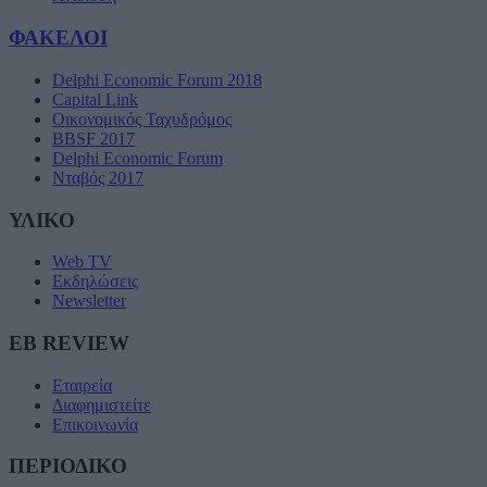
ΦΑΚΕΛΟΙ
Delphi Economic Forum 2018
Capital Link
Οικονομικός Ταχυδρόμος
BBSF 2017
Delphi Economic Forum
Νταβός 2017
ΥΛΙΚΟ
Web TV
Εκδηλώσεις
Newsletter
EB REVIEW
Εταιρεία
Διαφημιστείτε
Επικοινωνία
ΠΕΡΙΟΔΙΚΟ