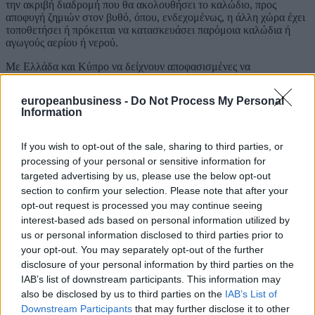
την ακριβή διαδρομή που θα ακολουθήσει το καλώδιο, προς
αποφυγή ζημιών στον βυθό, όπου, ενδεχομένως, η άλλη χώρα έχει
τοποθετήσει ή πρόκειται να κατασκευάσει παρόμοια καλώδια ή
αγωγούς αερίου ή νερού.
Με Ελλάδα και Κύπρο να δείχνουν αποφασισμένες να
προχωρήσουν την τόσο απαραίτητη ηλεκτρική διασύνδεση τους -
κάτι που υποστηρίζεται έμπρακτα από την ΕΕ - το έργο του GSI
europeanbusiness -
Do Not Process My Personal
προώρισται να αποτελέσει ένα είδος crashtest για την δυνατότητα
Information
Ελλάδας -Κύπρου να ασκήσουν τα κυριαρχικά τους δικαιώματα
εντός της ΑΟΖ τους.
If you wish to opt-out of the sale, sharing to third parties, or
Ένας ακόμα λόγος που η Ελλάδα οφείλει να ανακηρύξει ΑΟΖ,
processing of your personal or sensitive information for
έστω έμμεσα, καταθέτοντας συντεταγμένες στο πλαίσιο του
targeted advertising by us, please use the below opt-out
Ευρωπαϊκού θαλάσσιου χωροταξικού σχεδίου με ταυτόχρονη
section to confirm your selection. Please note that after your
ανάρτηση χάρτη, έτσι ώστε όλοι εντός και εκτός Ευρώπης να
γνωρίζουν τα εξωτερικά όρια της Ελληνικής ΑΟΖ. Κάτι που η
opt-out request is processed you may continue seeing
Κύπρος το έπραξε ήδη, παρά την Τουρκική κατοχή του 1/3 των
interest-based ads based on personal information utilized by
εδαφών της.
us or personal information disclosed to third parties prior to
your opt-out. You may separately opt-out of the further
ΔΙΑΒΑΣΤΕ ΑΚΟΜΗ
disclosure of your personal information by third parties on the
IAB’s list of downstream participants. This information may
also be disclosed by us to third parties on the
IAB’s List of
Downstream Participants
that may further disclose it to other