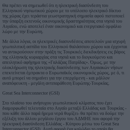
Θα πρέπει να σημειωθεί ότι η ηλεκτρική διασύνδεση του
Ελληνικού νησιωτικού χώρου με το υπόλοιπο ηλεκτρικό δίκτυο
της χώρας έχει τεράστια γεωστρατηγική σημασία αφού πιστοποιεί
την ύπαρξη εκτενούς οικονομικής δραστηριότητας στα νησιά του
Αιγαίου, ενώ αποτελεί έναν οικονομικό και ενεργειακό ομφάλιο
λώρο με την Ευρώπη.
Με άλλα λόγια, οι ηλεκτρικές διασυνδέσεις αποτελούν μια ισχυρή
γεωπολιτική ασπίδα του Ελληνικού θαλάσσιου χώρου και έρχονται
να αντικρούσουν στην πράξη τις Τουρκικές διεκδικήσεις εις βάρος
της ελληνικής κυριαρχίας στα νησιά και το διογκούμενο και
απειλητικό αφήγημα της «Γαλάζιας Πατρίδας». Όμως, με την
ολοκλήρωση της ηλεκτρικής διασύνδεσης των Αιγαιακών νήσων
επεκτείνεται έμπρακτα ο Ευρωπαϊκός οικονομικός χώρος, με ό, τι
αυτό μπορεί να σημαίνει για την επερχόμενη - και μάλλον
αναπόφευκτη - μεγάλη αντιπαράθεση Ευρώπης-Τουρκίας.
Great Sea Interconnector (GSI)
Στο πλαίσιο του ανήσυχου γεωπολιτικού κλίματος που έχει
διαμορφωθεί τελευταία στο Αιγαίο μεταξύ Ελλάδας και Τουρκίας -
που κάθε άλλο παρά ήρεμα νερά θυμίζει- θα πρέπει να δούμε την
εξέλιξη του άλλου μεγάλου έργου του ΑΔΜΗΕ που αφορά την
ηλεκτρική διασύνδεση Ελλάδας - Κύπρου μέσω του Great Sea
Interconnector (GSI). Αυτή αφορά ένα καλώδιο το οποίο θα