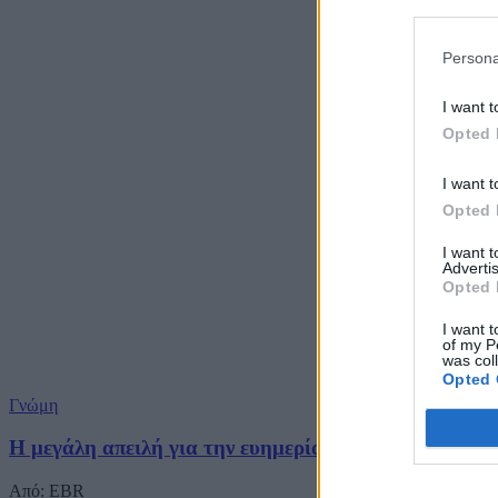
Persona
I want t
Opted 
I want t
Opted 
I want 
Advertis
Opted 
I want t
of my P
was col
Opted 
Γνώμη
Η μεγάλη απειλή για την ευημερία μας
Από: EBR