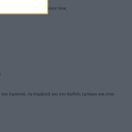
μεγάλες απειλές για το μέλλον τους
ς
ου λιμανιού, τη συμβολή του στο διεθνές εμπόριο και στην