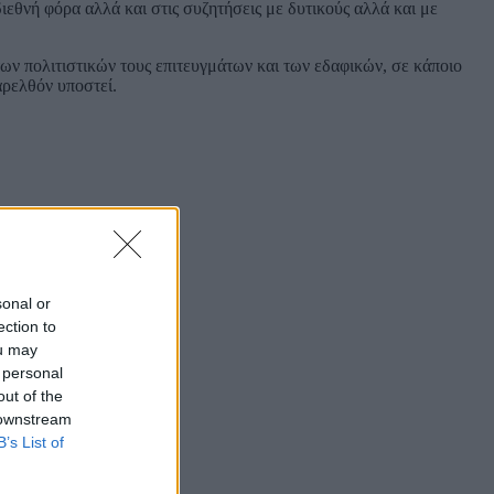
εθνή φόρα αλλά και στις συζητήσεις με δυτικούς αλλά και με
ων πολιτιστικών τους επιτευγμάτων και των εδαφικών, σε κάποιο
παρελθόν υποστεί.
sonal or
ection to
ou may
 personal
out of the
 downstream
B’s List of