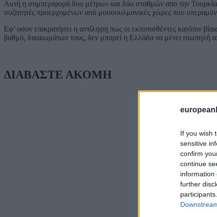
Αυτή η συμπεριφορά δυο μέτρων και δύο σταθμών απο την Τουρκία, 
συζητητές προερχομένων από μουσουλμανικές χώρες που υπεραμύν
Εφ’ οσον επικρατήσει η αντίληψη πως οι εκτοπισθέντες κατόπιν βί
βαθμό, δικαιωμάτων τους, δεν μπορεί η Ελλάδα να μένει σιωπηλή απ
ΔΙΑΒΑΣΤΕ ΑΚΟΜΗ
european
If you wish 
sensitive in
confirm you
continue se
information 
further disc
participants
Downstream 