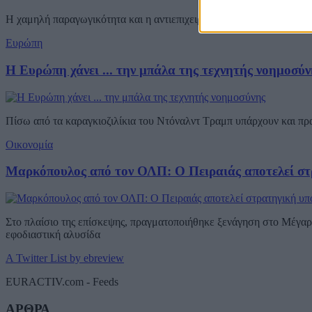
Η χαμηλή παραγωγικότητα και η αντιεπιχειρηματική ιδεολογία, τόσο 
Ευρώπη
Η Ευρώπη χάνει ... την μπάλα της τεχνητής νοημοσύν
Πίσω από τα καραγκιοζιλίκια του Ντόναλντ Τραμπ υπάρχουν και π
Οικονομία
Μαρκόπουλος από τον ΟΛΠ: Ο Πειραιάς αποτελεί στ
Στο πλαίσιο της επίσκεψης, πραγματοποιήθηκε ξενάγηση στο Μέγαρο
εφοδιαστική αλυσίδα
A Twitter List by ebreview
EURACTIV.com - Feeds
ΑΡΘΡΑ