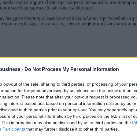
οφείλει να επισημανθεί απο την ελληνική διπλωματία στα διάφορα δι
ονται των δικαιωμάτων δικών τους πληθυσμών.
αιων διωγμών πληθυσμοί οφείλουν να διεκδικήσουν την παλινόρθωση τ
έναντι στις διώξεις που δικοί της εθνικοί πληθυσμοί έχουν κατά το 
business -
Do Not Process My Personal Information
to opt-out of the sale, sharing to third parties, or processing of your per
formation for targeted advertising by us, please use the below opt-out s
r selection. Please note that after your opt-out request is processed y
eing interest-based ads based on personal information utilized by us or
disclosed to third parties prior to your opt-out. You may separately opt-
losure of your personal information by third parties on the IAB’s list of
. This information may also be disclosed by us to third parties on the
IA
Participants
that may further disclose it to other third parties.