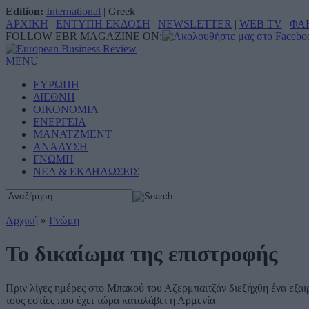
Edition:
International
|
Greek
ΑΡΧΙΚΗ
|
ΕΝΤΥΠΗ ΕΚΔΟΣΗ
|
NEWSLETTER
|
WEB TV
|
ΦΑ
FOLLOW EBR MAGAZINE ON:
MENU
ΕΥΡΩΠΗ
ΔΙΕΘΝΗ
ΟΙΚΟΝΟΜΙΑ
ΕΝΕΡΓΕΙΑ
ΜΑΝΑΤΖΜΕΝΤ
ΑΝΑΛΥΣΗ
ΓΝΩΜΗ
ΝΕΑ & ΕΚΔΗΛΩΣΕΙΣ
Αρχική
»
Γνώμη
Το δικαίωμα της επιστροφής
Πριν λίγες ημέρες στο Μπακού του Αζερμπαιτζάν διεξήχθη ένα εξαι
τους εστίες που έχει τώρα καταλάβει η Αρμενία