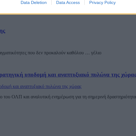
Data Deletion
Data Access
Privacy Policy
για την Ελλάδα όσο και για πολλές αναπτυγμένες οικονομίες είναι οι 
ης
ραγματικότητες που δεν προκαλούν καθόλου … γέλιο
ρατηγική υποδομή και αναπτυξιακό πυλώνα της χώρα
 του ΟΛΠ και αναλυτική ενημέρωση για τη σημερινή δραστηριότητα τ