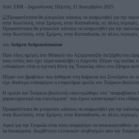
Από: EBR - Δημοσίευση: Πέμπτη, 11 Δεκεμβρίου 2025
Προφανέστατα θα μπορούσε κάποιος να αναρωτηθεί για την παλινό
στην Κων/πολη, στην Σμύρνη, στην Καππαδοκία, σε άλλες περιοχές
του
Ανδρεα Ανδριανόπουλου
Πριν λίγες ημέρες στο Μπακού του Αζερμπαιτζάν διεξήχθη ένα εξαι
τους εστίες που έχει τώρα καταλάβει η Αρμενία. Πέραν της ουσίας 
ενδιαφέρον είναι η σχετική θέση της Τουρκίας πάνω στο ζήτημα αυτ
Πέραν των βραβείων που δόθηκαν στη διάρκεια του Συνεδρίου σε εκ
είχε ιδιαίτερο ενδιαφέρον η εναρκτήρια ομιλία του Τούρκου βουλευ
Η ομιλία του Τούρκου βουλευτή επικεντρώθηκε στο "απαραβίαστο δι
χαρακτηριστικά και επιτεύγματα" που έχουν καταστραφεί στα εδάφη
Προφανέστατα θα μπορούσε κάποιος να αναρωτηθεί για την παλινό
στην Κων/πολη, στην Σμύρνη, στην Καππαδοκία, σε άλλες περιοχές
Αφού για την Τουρκία είναι τόσο απαραίτητο να αποκατασταθούν τα 
τα δικαιώματα διωχθέντων ελληνικών πληθυσμών απο την Τουρκία 