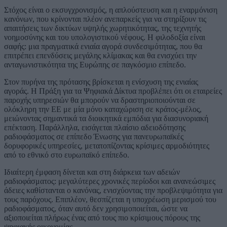
Στόχος είναι ο εκσυγχρονισμός, η απλούστευση και η εναρμόνιση
κανόνων, που κρίνονται πλέον ανεπαρκείς για να στηρίξουν τις
απαιτήσεις των δικτύων υψηλής χωρητικότητας, της τεχνητής
νοημοσύνης και του υπολογιστικού νέφους. Η φιλοδοξία είναι
σαφής: μια πραγματικά ενιαία αγορά συνδεσιμότητας, που θα
επιτρέπει επενδύσεις μεγάλης κλίμακας και θα ενισχύει την
ανταγωνιστικότητα της Ευρώπης σε παγκόσμιο επίπεδο.
Στον πυρήνα της πρότασης βρίσκεται η ενίσχυση της ενιαίας
αγοράς. Η Πράξη για τα Ψηφιακά Δίκτυα προβλέπει ότι οι εταιρείες
παροχής υπηρεσιών θα μπορούν να δραστηριοποιούνται σε
ολόκληρη την ΕΕ με μία μόνο καταχώριση σε κράτος-μέλος,
μειώνοντας σημαντικά τα διοικητικά εμπόδια για διασυνοριακή
επέκταση. Παράλληλα, εισάγεται πλαίσιο αδειοδότησης
ραδιοφάσματος σε επίπεδο Ένωσης για πανευρωπαϊκές
δορυφορικές υπηρεσίες, μετατοπίζοντας κρίσιμες αρμοδιότητες
από το εθνικό στο ευρωπαϊκό επίπεδο.
Ιδιαίτερη έμφαση δίνεται και στη διάρκεια των αδειών
ραδιοφάσματος: μεγαλύτερες χρονικές περίοδοι και ανανεώσιμες
άδειες καθίστανται ο κανόνας, ενισχύοντας την προβλεψιμότητα για
τους παρόχους. Επιπλέον, θεσπίζεται η υποχρέωση μερισμού του
ραδιοφάσματος, όταν αυτό δεν χρησιμοποιείται, ώστε να
αξιοποιείται πλήρως ένας από τους πιο κρίσιμους πόρους της
ψηφιακής οικονομίας.