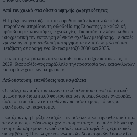
Από τον χαλκό στα δίκτυα υψηλής χωρητικότητας
Η Πράξη αναγνωρίζει ότι τα παραδοσιακά δίκτυα χαλκού δεν
μπορούν να στηρίξουν τη φιλοδοξία της Ευρώπης για καθολική
πρόσβαση σε καινοτόμες τεχνολογίες. Για αυτόν τον λόγο, καθιστά
υποχρεωτική την εκπόνηση εθνικών σχεδίων μετάβασης, με σαφές
χρονοδιάγραμμα: σταδιακή κατάργηση των δικτύων χαλκού και
μετάβαση σε προηγμένα δίκτυα μεταξύ 2030 και 2035.
Τα κράτη-μέλη καλούνται να καταθέσουν τα σχέδια τους έως το
2029, διασφαλίζοντας παράλληλα την προστασία των καταναλωτών
και τη συνέχεια των υπηρεσιών.
Απλούστευση, επενδύσεις και ασφάλεια
Ο εκσυγχρονισμός του κανονιστικού πλαισίου συνοδεύεται από
μείωση του διοικητικού φόρτου και των υποχρεώσεων αναφοράς,
ώστε οι εταιρείες να κατευθύνουν περισσότερους πόρους σε
επενδύσεις και καινοτομία.
Ταυτόχρονα, η Πράξη ενισχύει την ασφάλεια και την ανθεκτικότητα
των δικτύων, εισάγοντας σχέδιο ετοιμότητας σε επίπεδο ΕΕ για την
αντιμετώπιση κρίσεων, από φυσικές καταστροφές έως εξωτερικές
παρεμβάσεις. Η επιλογή πανενωσιακών δορυφορικών λύσεων θα