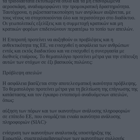
τα τρισδιάστατα εκτυπωμένα όπλα και τα μη επανδρωμένα
αεροσκάφη, αναδιαμορφώνει την τρομοκρατική δραστηριότητα.
Ταυτόχρονα, η ριζοσπαστικοποίηση των ανηλίκων αυξάνεται, με
τους νέους να στοχοποιούνται όλο και περισσότερο στο διαδίκτυο.
Οι γεωπολιτικές εξελίξεις και η συμμετοχή κρατικών και μη
κρατικών φορέων επιδεινώνουν περαιτέρω το τοπίο των απειλών.
Η Επιτροπή προτείνει να αυξηθούν οι προβλέψεις και η
ανθεκτικότητα της ΕΕ, να ενισχυθεί η ασφάλεια των ανθρώπων
εντός και εκτός διαδικτύου και να ενισχυθεί η συνεργασία με
διεθνείς εταίρους. Το θεματολόγιο προτείνει μέτρα για την επίτευξη
αυτών των στόχων σε έξι βασικούς πυλώνες:
Πρόβλεψη απειλών
Η ασφάλεια βασίζεται στην αποτελεσματική ικανότητα πρόβλεψης.
Το θεματολόγιο προτείνει μέτρα για τη βελτίωση της επίγνωσης της
κατάστασης και τον έγκαιρο εντοπισμό αναδυόμενων απειλών,
όπως:
αύξηση των πόρων και των ικανοτήτων ανάλυσης πληροφοριών
σε επίπεδο ΕΕ, που ονομάζεται ενιαία ικανότητα ανάλυσης
πληροφοριών (SIAC)·
ενίσχυση των ικανοτήτων αναλυτικής υποστήριξης της
Ευρωπόλ, συμπεριλαμβανομένων των ικανοτήτων συλλογής