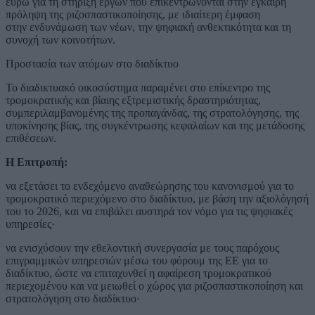
ευρώ για τη στήριξη έργων που επικεντρώνονται στην έγκαιρη
πρόληψη της ριζοσπαστικοποίησης, με ιδιαίτερη έμφαση
στην ενδυνάμωση των νέων, την ψηφιακή ανθεκτικότητα και τη
συνοχή των κοινοτήτων.
Προστασία των ατόμων στο διαδίκτυο
Το διαδικτυακό οικοσύστημα παραμένει στο επίκεντρο της
τρομοκρατικής και βίαιης εξτρεμιστικής δραστηριότητας,
συμπεριλαμβανομένης της προπαγάνδας, της στρατολόγησης, της
υποκίνησης βίας, της συγκέντρωσης κεφαλαίων και της μετάδοσης
επιθέσεων.
Η Επιτροπή:
να εξετάσει το ενδεχόμενο αναθεώρησης του κανονισμού για το
τρομοκρατικό περιεχόμενο στο διαδίκτυο, με βάση την αξιολόγησή
του το 2026, και να επιβάλει αυστηρά τον νόμο για τις ψηφιακές
υπηρεσίες·
να ενισχύσουν την εθελοντική συνεργασία με τους παρόχους
επιγραμμικών υπηρεσιών μέσω του φόρουμ της ΕΕ για το
διαδίκτυο, ώστε να επιταχυνθεί η αφαίρεση τρομοκρατικού
περιεχομένου και να μειωθεί ο χώρος για ριζοσπαστικοποίηση και
στρατολόγηση στο διαδίκτυο·