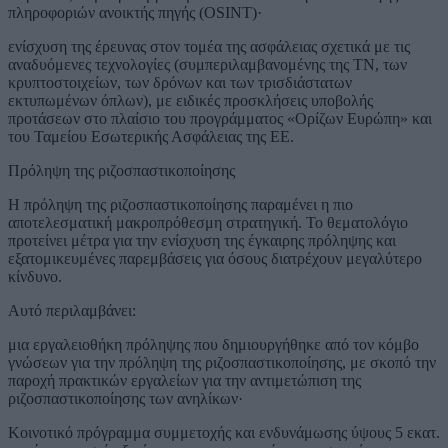
πληροφοριών ανοικτής πηγής (OSINT)·
ενίσχυση της έρευνας στον τομέα της ασφάλειας σχετικά με τις
αναδυόμενες τεχνολογίες (συμπεριλαμβανομένης της ΤΝ, των
κρυπτοστοιχείων, των δρόνων και των τρισδιάστατων
εκτυπωμένων όπλων), με ειδικές προσκλήσεις υποβολής
προτάσεων στο πλαίσιο του προγράμματος «Ορίζων Ευρώπη» και
του Ταμείου Εσωτερικής Ασφάλειας της ΕΕ.
Πρόληψη της ριζοσπαστικοποίησης
Η πρόληψη της ριζοσπαστικοποίησης παραμένει η πιο
αποτελεσματική μακροπρόθεσμη στρατηγική. Το θεματολόγιο
προτείνει μέτρα για την ενίσχυση της έγκαιρης πρόληψης και
εξατομικευμένες παρεμβάσεις για όσους διατρέχουν μεγαλύτερο
κίνδυνο.
Αυτό περιλαμβάνει:
μια εργαλειοθήκη πρόληψης που δημιουργήθηκε από τον κόμβο
γνώσεων για την πρόληψη της ριζοσπαστικοποίησης, με σκοπό την
παροχή πρακτικών εργαλείων για την αντιμετώπιση της
ριζοσπαστικοποίησης των ανηλίκων·
Κοινοτικό πρόγραμμα συμμετοχής και ενδυνάμωσης ύψους 5 εκατ.