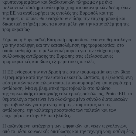
κρυπτονομισμάτων και διαδικτυακών πληρωμών με ένα
μελλοντικό σύστημα ανάκτησης χρηματοοικονομικών δεδομένων
της ΕΕ·να αναθεωρήσει τις εντολές της Ευρωπόλ και της
Eurojust, οι οποίες θα ενισχύσουν επίσης την επιχειρησιακή και
δικαστική στήριξη προς τα κράτη μέλη για την καταπολέμηση της
τρομοκρατίας·
Σήμερα, η Ευρωπαϊκή Επιτροπή παρουσίασε ένα νέο θεματολόγιο
για την πρόληψη και την καταπολέμηση της τρομοκρατίας, στο
οποίο καθορίζεται η μελλοντική πορεία για την ενίσχυση της
συλλογικής αντίδρασης της Ευρώπης στις εξελισσόμενες
τρομοκρατικές και βίαιες εξτρεμιστικές απειλές.
Η ΕΕ ενίσχυσε την αντίδρασή της στην τρομοκρατία και τον βίαιο
εξτρεμισμό κατά την τελευταία δεκαετία. Ωστόσο, η εξελισσόμενη
φύση αυτών των απειλών απαιτεί προσαρμοσμένη και ισχυρότερη
αντίδραση. Μια εμβληματική πρωτοβουλία στο πλαίσιο
της ευρωπαϊκής στρατηγικής εσωτερικής ασφάλειας, ProtectEU, το
θεματολόγιο προτείνει ένα ολοκληρωμένο σύνολο διατομεακών
πρωτοβουλιών για την ενίσχυση της ετοιμότητας και της
αντίδρασης, την καλύτερη προστασία των πολιτών και των
επιχειρήσεων στην ΕΕ από βλάβες.
Η αυξανόμενη κατάχρηση των ψηφιακών και νέων τεχνολογιών,
από τα μέσα κοινωνικής δικτύωσης και την τεχνητή νοημοσύνη έως