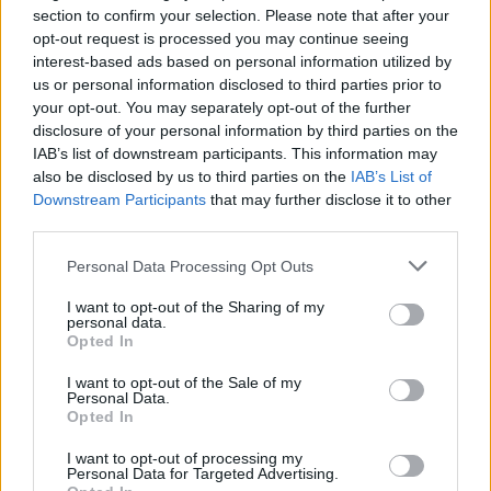
section to confirm your selection. Please note that after your
Το θεματολόγιο έχει ως στόχο:
opt-out request is processed you may continue seeing
interest-based ads based on personal information utilized by
να βελτιώσει την παρακολούθηση της χρηματοδότησης της
us or personal information disclosed to third parties prior to
τρομοκρατίας, μεταξύ άλλων μέσω κρυπτονομισμάτων και
διαδικτυακών πληρωμών με ένα μελλοντικό σύστημα ανάκτησης
your opt-out. You may separately opt-out of the further
χρηματοοικονομικών δεδομένων της ΕΕ·
disclosure of your personal information by third parties on the
IAB’s list of downstream participants. This information may
να αναθεωρήσει τις εντολές της Ευρωπόλ και της Eurojust, οι
also be disclosed by us to third parties on the
IAB’s List of
οποίες θα ενισχύσουν επίσης την επιχειρησιακή και δικαστική
Downstream Participants
that may further disclose it to other
στήριξη προς τα κράτη μέλη για την καταπολέμηση της
τρομοκρατίας·
third parties.
να εφαρμόσει τον χάρτη πορείας για τη νόμιμη και αποτελεσματική
Personal Data Processing Opt Outs
πρόσβαση των αρχών επιβολής του νόμου σε δεδομένα, ώστε
I want to opt-out of the Sharing of my
να διασφαλιστούν ταχύτερες και πιο συντονισμένες έρευνες και
personal data.
διώξεις.
Opted In
Συνεργασία με διεθνείς εταίρους
I want to opt-out of the Sale of my
Personal Data.
Η ενίσχυση της παγκόσμιας συνεργασίας με αξιόπιστες χώρες
Opted In
εταίρους είναι ουσιαστικής σημασίας για την ενίσχυση της
καταπολέμησης της τρομοκρατίας. Οι βασικές δράσεις
I want to opt-out of processing my
περιλαμβάνουν:
Personal Data for Targeted Advertising.