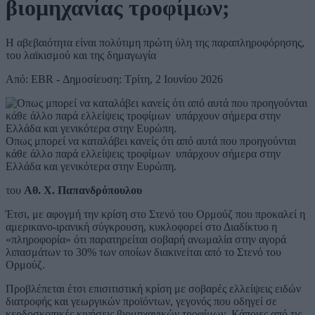
βιομηχανίας τροφίμων;
Η αβεβαιότητα είναι πολύτιμη πρώτη ύλη της παραπληροφόρησης,
του λαϊκισμού και της δημαγωγία
Από: EBR - Δημοσίευση: Τρίτη, 2 Ιουνίου 2026
Οπως μπορεί να καταλάβει κανείς ότι από αυτά που προηγούνται
κάθε άλλο παρά ελλείψεις τροφίμων υπάρχουν σήμερα στην
Ελλάδα και γενικότερα στην Ευρώπη.
του
Αθ. Χ. Παπανδρόπουλου
Έτσι, με αφογμή την κρίση στο Στενό του Ορμούζ που προκαλεί η
αμερικανο-ιρανική σύγκρουση, κυκλοφορεί στο Διαδίκτυο η
«πληροφορία» ότι παρατηρείται σοβαρή ανωμαλία στην αγορά
λιπασμάτων το 30% των οποίων διακινείται από το Στενό του
Ορμούζ.
Προβλέπεται έτσι επισιτιστική κρίση με σοβαρές ελλείψεις ειδών
διατροφής και γεωργικών προϊόντων, γεγονός που οδηγεί σε
κερδοσκοπικές κινήσεις βιομηχανικών τροφίμων. Κάποιες από τις