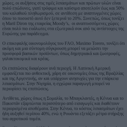
χώρες, οι αυξήσεις στις τιμές λιπασμάτων και πρώτων υλών είναι
πολύ επώδυνες, γιατί τρόφιμα και καύσιμα αποτελούν έως και 50%
του καλαθιού πληθωρισμού, σε αντίθεση με αναπτυγμένες χώρες
όπου το ποσοστό αυτό δεν ξεπερνά το 20%. Συνεπώς, όπως τονίζει
η Maril Diron της εταιρείας Moody’s, οι αναπτυσσόμενες χώρες
είναι πολύ πιο ευάλωτες στα εξωτερικά σοκ από τις αντίστοιχες της
Ευρώπης για παράδειγμα.
Ο επικεφαλής οικονομολόγος του FAO, Maximo Torero, τονίζει ότι
ακόμη και μια σύντομη σύγκρουση μπορεί να μειώσει την
προσφορά βασικών προϊόντων, όπως δημητριακά και ζωοτροφές,
γαλακτοκομικά και κρέας.
Οι επιπτώσεις διαφέρουν ανά περιοχή. Η Λατινική Αμερική
εμφανίζεται πιο ανθεκτική, χάρη σε οικονομίες όπως της Βραζιλίας
και της Αργεντινής, αν και υπάρχουν ανησυχίες για την επάρκεια
λιπασμάτων. Στην Νιγηρία, η εγχώρια παραγωγή μπορεί να
περιορίσει τις επιπτώσεις.
Αντίθετα, χώρες όπως η Σομαλία, το Μπαγκλαντές, η Κένυα και το
Πακιστάν εξαρτώνται περισσότερο από εισαγωγές και διαθέτουν
περιορισμένα αποθέματα. Στην Κένυα, το κόστος λιπασμάτων έχει
ήδη αυξηθεί περίπου 40%, ενώ η Ρουάντα εξετάζει μέτρα στήριξης
του αγροτικού τομέα.