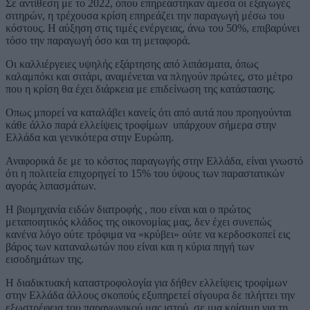
Σε αντίθεση με το 2022, όπου επηρεάστηκαν άμεσα οι εξαγωγές
σιτηρών, η τρέχουσα κρίση επηρεάζει την παραγωγή μέσω του
κόστους. Η αύξηση στις τιμές ενέργειας, άνω του 50%, επιβαρύνει
τόσο την παραγωγή όσο και τη μεταφορά.
Οι καλλιέργειες υψηλής εξάρτησης από λιπάσματα, όπως
καλαμπόκι και σιτάρι, αναμένεται να πληγούν πρώτες, στο μέτρο
που η κρίση θα έχει διάρκεια με επιδείνωση της κατάστασης.
Οπως μπορεί να καταλάβει κανείς ότι από αυτά που προηγούνται
κάθε άλλο παρά ελλείψεις τροφίμων υπάρχουν σήμερα στην
Ελλάδα και γενικότερα στην Ευρώπη.
Αναφορικά δε με το κόστος παραγωγής στην Ελλάδα, είναι γνωστό
ότι η πολιτεία επιχορηγεί το 15% του ύψους των παραστατικών
αγοράς λιπασμάτων.
Η βιομηχανία ειδών διατροφής , που είναι και ο πρώτος
μεταποιητικός κλάδος της οικονομίας μας, δεν έχει συνεπώς
κανένα λόγο ούτε τρόφιμα να «κρύβει» ούτε να κερδοσκοπεί εις
βάρος των καταναλωτών που είναι και η κύρια πηγή των
εισοδημάτων της.
Η διαδικτυακή καταστροφολογία για δήθεν ελλείψεις τροφίμων
στην Ελλάδα άλλους σκοπούς εξυπηρετεί σίγουρα δε πλήττει την
εξωστρέφεια του παραγωγικού μας ιστού, σε μια κρίσιμη για τη