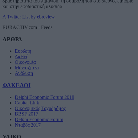
δραστηριότητα του λιμανιού, τη συμβολή του στο διεθνές εμπόριο
και στην εφοδιαστική αλυσίδα
A Twitter List by ebreview
EURACTIV.com - Feeds
ΑΡΘΡΑ
Ευρώπη
Διεθνή
Οικονομία
Μάνατζμεντ
Ανάλυση
ΦΑΚΕΛΟΙ
Delphi Economic Forum 2018
Capital Link
Οικονομικός Ταχυδρόμος
BBSF 2017
Delphi Economic Forum
Νταβός 2017
ΥΛΙΚΟ