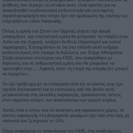
αλήθειες που περιέχει το σενάριο αυτό, είναι αρκετές για να
τροφοδοτηθεί κερδοσκοπική κινδυνολογία και εκτεταμένη
παραπληροφόρηση που στόχο έχει την αμαύρωση της εικόνας των
επιχειρήσεων ειδών διατροφής.
Όντως η κρίση στο Στενό του Ορμούζ πλήττει την αγορά
λιπασμάτων και επισιτιστική κρίση θα μπορούσε να υπάρξει στην
Ασία και την Αφρική, τονίζουν διεθνείς Οργανισμοί και λοιποί
παρατηρητές. Επισημαίνουν δε ότι στο επίπεδο αυτό υπήρξαν
κινδυνολογικές στο έπακρο οι δηλώσεις του Χόρχε Μπεϊρούτα
Σίλβα ανώτατου στελέχους του ΟΗΕ, που αναφέρθηκε με
δηλώσεις του σε ανθρωπιστική κρίση που θα μπορούσε να
προκληθεί στην…. Αφρική, όπου «η εποχή της σποράς δεν μπορεί
να περιμένει».
Το οξύ πρόβλημα με τα λιπάσματα είναι ότι το κόστος τους έχει
σχεδόν διπλασιαστεί και οι επιπτώσεις από την άνοδο αυτή
μετακινούνται στις αλυσίδες παραγωγής, προκαλώντας πιέσεις
στον αγροτικό κόσμο, των αναπτυσσόμενων χωρών κυρίως.
Αυτός είναι ο λόγος που σε ασιατικές και αφρικανικές χώρες, το
κόστος παραγωγής στη βιομηχανία τροφίμων έχει πάει στα ύψη, με
ποσοστά που ξεπερνούν το 15%.
Όπως αναφέρεται σε ανακοίνωση του ΟΗΕ, στις αναδυόμενες