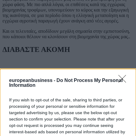
χώρα φάση. Με πιο απλά λόγια, οι επιθέσεις κατά της εγχώριας
βιομηχανίας τροφίμων, υπονομεύουν το κύρος και την εξαγωγική
της ικανότητα, σε μια περίοδο όπου η ελληνική μεταποίηση και η
εγχώρια αγροτική παραγωγή έχουν ανάγκη από νέες αγορές.
Και οι τελευταίες, αποδίδουν μεγάλη σημασία στην εμπιστοσύνη,
που κάποιοι θέλουν να κλονίσουν στη βιομηχανία της χώρας μας..
ΔΙΑΒΑΣΤΕ ΑΚΟΜΗ
europeanbusiness -
Do Not Process My Personal
Information
If you wish to opt-out of the sale, sharing to third parties, or
processing of your personal or sensitive information for
targeted advertising by us, please use the below opt-out
section to confirm your selection. Please note that after your
opt-out request is processed you may continue seeing
interest-based ads based on personal information utilized by