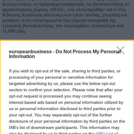
δεύτερο κύκλο, το πρόγραμμα καταγραφής της βιοποικιλότητας σε
αρχαιολογικούς χώρους «ΒΙΑΣ», ενώ ολοκληρώθηκε και ο νέος
Κόκκινος Κατάλογος απειλούμενων ειδών πανίδας, χλωρίδας και
μυκήτων, η πιο ολοκληρωμένη έως σήμερα καταγραφή της
ελληνικής βιοποικιλότητας, που περιλαμβάνει περισσότερα από
11.000 είδη.
Για τη διαχείριση των προστατευόμενων περιοχών ιδρύθηκε το
europeanbusiness -
Do Not Process My Personal
2020 ο Οργανισμός Φυσικού Περιβάλλοντος και Κλιματικής
Information
Αλλαγής (Ο.ΦΥ.ΠΕ.Κ.Α.), ο οποίος απορρόφησε τους 36
υποστελεχωμένους Φορείς Διαχείρισης. Από το προσωπικό των
φορέων αυτών, μόλις έξι εργαζόμενοι ήταν μόνιμοι υπάλληλοι.
If you wish to opt-out of the sale, sharing to third parties, or
processing of your personal or sensitive information for
Σήμερα, σύμφωνα με το ΥΠΕΝ, διασφαλίζεται η εργασιακή
targeted advertising by us, please use the below opt-out
ασφάλεια των εργαζομένων μέσω 270 μόνιμων προσλήψεων
αποκλειστικά για τις προστατευόμενες περιοχές και πρόβλεψης για
section to confirm your selection. Please note that after your
τη διατήρηση των συμβασιούχων, με το συνολικό προσωπικό να
opt-out request is processed you may continue seeing
ξεπερνά πλέον τους 350 εργαζόμενους. Ο Ο.ΦΥ.ΠΕ.Κ.Α.
interest-based ads based on personal information utilized by
ενισχύεται επιχειρησιακά με νέα παραρτήματα για τα υπό σύσταση
us or personal information disclosed to third parties prior to
εθνικά θαλάσσια πάρκα, εξοπλισμό επιτήρησης και φύλαξης αξίας
your opt-out. You may separately opt-out of the further
33 εκατ. ευρώ και ετήσια χρηματοδότηση που υπερβαίνει τα 30
disclosure of your personal information by third parties on the
εκατ. ευρώ.
IAB’s list of downstream participants. This information may
Παπασταύρου: Η προτεραιότητα της κυβέρνησης
also be disclosed by us to third parties on the
IAB’s List of