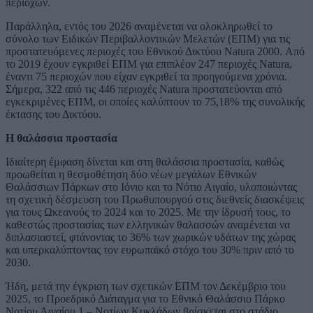
περιοχών.
Παράλληλα, εντός του 2026 αναμένεται να ολοκληρωθεί το
σύνολο των Ειδικών Περιβαλλοντικών Μελετών (ΕΠΜ) για τις
προστατευόμενες περιοχές του Εθνικού Δικτύου Natura 2000. Από
το 2019 έχουν εγκριθεί ΕΠΜ για επιπλέον 247 περιοχές Natura,
έναντι 75 περιοχών που είχαν εγκριθεί τα προηγούμενα χρόνια.
Σήμερα, 322 από τις 446 περιοχές Natura προστατεύονται από
εγκεκριμένες ΕΠΜ, οι οποίες καλύπτουν το 75,18% της συνολικής
έκτασης του Δικτύου.
Η θαλάσσια προστασία
Ιδιαίτερη έμφαση δίνεται και στη θαλάσσια προστασία, καθώς
προωθείται η θεσμοθέτηση δύο νέων μεγάλων Εθνικών
Θαλάσσιων Πάρκων στο Ιόνιο και το Νότιο Αιγαίο, υλοποιώντας
τη σχετική δέσμευση του Πρωθυπουργού στις διεθνείς διασκέψεις
για τους Ωκεανούς το 2024 και το 2025. Με την ίδρυσή τους, το
καθεστώς προστασίας των ελληνικών θαλασσών αναμένεται να
διπλασιαστεί, φτάνοντας το 36% των χωρικών υδάτων της χώρας
και υπερκαλύπτοντας τον ευρωπαϊκό στόχο του 30% πριν από το
2030.
Ήδη, μετά την έγκριση των σχετικών ΕΠΜ τον Δεκέμβριο του
2025, το Προεδρικό Διάταγμα για το Εθνικό Θαλάσσιο Πάρκο
Νοτίου Αιγαίου 1 – Νοτίων Κυκλάδων βρίσκεται στο στάδιο