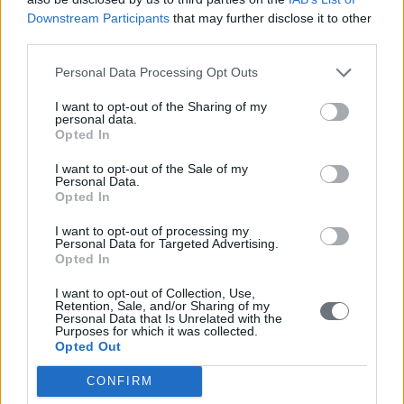
Downstream Participants
that may further disclose it to other
Ο υπουργός Περιβάλλοντος και Ενέργειας, Σταύρος Παπασταύρου,
third parties.
δήλωσε:
«Η προστασία του περιβάλλοντος κρίνεται στην πράξη. Αποτελεί
Personal Data Processing Opt Outs
σταθερή και αδιαπραγμάτευτη προτεραιότητα της Κυβέρνησης του
Κυριάκου Μητσοτάκη, που αποτυπώνεται σε συγκεκριμένες
I want to opt-out of the Sharing of my
πολιτικές, έργα και παρεμβάσεις στο πεδίο. Γιατί το περιβάλλον
personal data.
Opted In
δεν αφορά τους λίγους. Είναι κοινό αγαθό, συνδεδεμένο με την
ποιότητα ζωής όλων των πολιτών. Το αποδεικνύουμε έμπρακτα, με
ουσιαστικές θεσμικές παρεμβάσεις, με τη συνεχή ενίσχυση της
I want to opt-out of the Sale of my
Personal Data.
υλικοτεχνικής υποδομής και με τη στήριξη του ανθρώπινου
Opted In
δυναμικού μας. Η πολιτική αυτή επιλογή διαπερνά το σύνολο των
πολιτικών του Υπουργείου Περιβάλλοντος και Ενέργειας: από την
I want to opt-out of processing my
ενεργειακή μας στρατηγική και την προσαρμογή στην κλιματική
Personal Data for Targeted Advertising.
κρίση, έως τη χωροταξική πολιτική και τα νέα Ειδικά Χωροταξικά
Opted In
Πλαίσια, που βάζουν σαφείς κανόνες για την ανάπτυξη και την
προστασία του φυσικού μας πλούτου. Η φύση είναι αναπόσπαστο
I want to opt-out of Collection, Use,
στοιχείο της εθνικής μας ταυτότητας και της πολιτιστικής
Retention, Sale, and/or Sharing of my
κληρονομιάς της Πατρίδας μας. Έχουμε χρέος να τη διαφυλάξουμε,
Personal Data that Is Unrelated with the
να την προστατεύσουμε και να την παραδώσουμε ακέραιη στις
Purposes for which it was collected.
επόμενες γενιές, ως πολύ
Opted Out
ΔΙΑΒΑΣΤΕ ΑΚΟΜΗ
CONFIRM