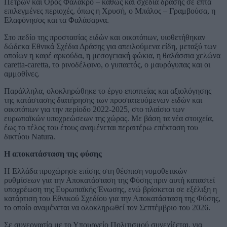
Πετρών και Όρος Φαλακρό – καθώς και σχέδια δράσης σε επτά
επιλεγμένες περιοχές, όπως η Χρυσή, ο Μπάλος – Γραμβούσα, η
Ελαφόνησος και τα Φαλάσαρνα.
Στο πεδίο της προστασίας ειδών και οικοτόπων, υιοθετήθηκαν
δώδεκα Εθνικά Σχέδια Δράσης για απειλούμενα είδη, μεταξύ των
οποίων η καφέ αρκούδα, η μεσογειακή φώκια, η θαλάσσια χελώνα
caretta-caretta, το ρινοδέλφινο, ο γυπαετός, ο μαυρόγυπας και οι
αμμοθίνες.
Παράλληλα, ολοκληρώθηκε το έργο εποπτείας και αξιολόγησης
της κατάστασης διατήρησης των προστατευόμενων ειδών και
οικοτόπων για την περίοδο 2022-2025, στο πλαίσιο των
ευρωπαϊκών υποχρεώσεων της χώρας. Με βάση τα νέα στοιχεία,
έως το τέλος του έτους αναμένεται περαιτέρω επέκταση του
δικτύου Natura.
Η αποκατάσταση της φύσης
Η Ελλάδα προχώρησε επίσης στη θέσπιση νομοθετικών
ρυθμίσεων για την Αποκατάσταση της Φύσης πριν αυτή καταστεί
υποχρέωση της Ευρωπαϊκής Ένωσης, ενώ βρίσκεται σε εξέλιξη η
κατάρτιση του Εθνικού Σχεδίου για την Αποκατάσταση της Φύσης,
το οποίο αναμένεται να ολοκληρωθεί τον Σεπτέμβριο του 2026.
Σε συνεργασία με το Υπουργείο Πολιτισμού συνεχίζεται, για