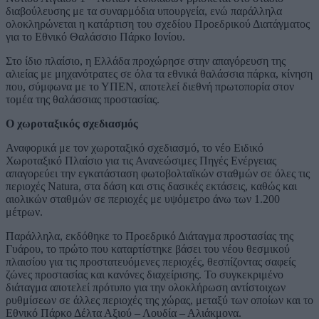
διαβούλευσης με τα συναρμόδια υπουργεία, ενώ παράλληλα
ολοκληρώνεται η κατάρτιση του σχεδίου Προεδρικού Διατάγματος
για το Εθνικό Θαλάσσιο Πάρκο Ιονίου.
Στο ίδιο πλαίσιο, η Ελλάδα προχώρησε στην απαγόρευση της
αλιείας με μηχανότρατες σε όλα τα εθνικά θαλάσσια πάρκα, κίνηση
που, σύμφωνα με το ΥΠΕΝ, αποτελεί διεθνή πρωτοπορία στον
τομέα της θαλάσσιας προστασίας.
Ο χωροταξικός σχεδιασμός
Αναφορικά με τον χωροταξικό σχεδιασμό, το νέο Ειδικό
Χωροταξικό Πλαίσιο για τις Ανανεώσιμες Πηγές Ενέργειας
απαγορεύει την εγκατάσταση φωτοβολταϊκών σταθμών σε όλες τις
περιοχές Natura, στα δάση και στις δασικές εκτάσεις, καθώς και
αιολικών σταθμών σε περιοχές με υψόμετρο άνω των 1.200
μέτρων.
Παράλληλα, εκδόθηκε το Προεδρικό Διάταγμα προστασίας της
Γυάρου, το πρώτο που καταρτίστηκε βάσει του νέου θεσμικού
πλαισίου για τις προστατευόμενες περιοχές, θεσπίζοντας σαφείς
ζώνες προστασίας και κανόνες διαχείρισης. Το συγκεκριμένο
διάταγμα αποτελεί πρότυπο για την ολοκλήρωση αντίστοιχων
ρυθμίσεων σε άλλες περιοχές της χώρας, μεταξύ των οποίων και το
Εθνικό Πάρκο Δέλτα Αξιού – Λουδία – Αλιάκμονα.