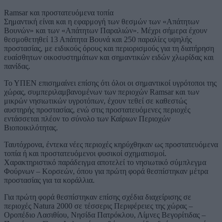
Ramsar και προστατευόμενα τοπία
Σημαντική είναι και η εφαρμογή των θεσμών των «Απάτητων
Βουνών» και των «Απάτητων Παραλιών». Μέχρι σήμερα έχουν
θεσμοθετηθεί 13 Απάτητα Βουνά και 250 παραλίες υψηλής
προστασίας, με ειδικούς όρους και περιορισμούς για τη διατήρηση
ευαίσθητων οικοσυστημάτων και σημαντικών ειδών χλωρίδας και
πανίδας.
Το ΥΠΕΝ επισημαίνει επίσης ότι όλοι οι σημαντικοί υγρότοποι της
χώρας, συμπεριλαμβανομένων των περιοχών Ramsar και των
μικρών νησιωτικών υγροτόπων, έχουν τεθεί σε καθεστώς
αυστηρής προστασίας, ενώ στις προστατευόμενες περιοχές
εντάσσεται πλέον το σύνολο των Καίριων Περιοχών
Βιοποικιλότητας.
Ταυτόχρονα, έντεκα νέες περιοχές κηρύχθηκαν ως προστατευόμενα
τοπία ή και προστατευόμενοι φυσικοί σχηματισμοί.
Χαρακτηριστικό παράδειγμα αποτελεί το νησιωτικό σύμπλεγμα
Φούρνων – Κορσεών, όπου για πρώτη φορά θεσπίστηκαν μέτρα
προστασίας για τα κοράλλια.
Για πρώτη φορά θεσπίστηκαν επίσης σχέδια διαχείρισης σε
περιοχές Natura 2000 σε τέσσερις Περιφέρειες της χώρας –
Οροπέδιο Λασιθίου, Νησίδα Πατρόκλου, Λίμνες Βεγορίτιδας –