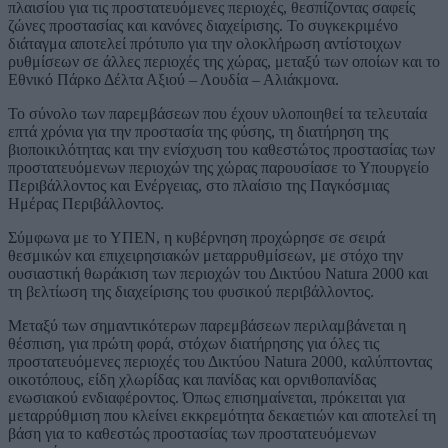
πλαισίου για τις προστατευόμενες περιοχές, θεσπίζοντας σαφείς
ζώνες προστασίας και κανόνες διαχείρισης. Το συγκεκριμένο
διάταγμα αποτελεί πρότυπο για την ολοκλήρωση αντίστοιχων
ρυθμίσεων σε άλλες περιοχές της χώρας, μεταξύ των οποίων και το
Εθνικό Πάρκο Δέλτα Αξιού – Λουδία – Αλιάκμονα.
Το σύνολο των παρεμβάσεων που έχουν υλοποιηθεί τα τελευταία
επτά χρόνια για την προστασία της φύσης, τη διατήρηση της
βιοποικιλότητας και την ενίσχυση του καθεστώτος προστασίας των
προστατευόμενων περιοχών της χώρας παρουσίασε το Υπουργείο
Περιβάλλοντος και Ενέργειας, στο πλαίσιο της Παγκόσμιας
Ημέρας Περιβάλλοντος.
Σύμφωνα με το ΥΠΕΝ, η κυβέρνηση προχώρησε σε σειρά
θεσμικών και επιχειρησιακών μεταρρυθμίσεων, με στόχο την
ουσιαστική θωράκιση των περιοχών του Δικτύου Natura 2000 και
τη βελτίωση της διαχείρισης του φυσικού περιβάλλοντος.
Μεταξύ των σημαντικότερων παρεμβάσεων περιλαμβάνεται η
θέσπιση, για πρώτη φορά, στόχων διατήρησης για όλες τις
προστατευόμενες περιοχές του Δικτύου Natura 2000, καλύπτοντας
οικοτόπους, είδη χλωρίδας και πανίδας και ορνιθοπανίδας
ενωσιακού ενδιαφέροντος. Όπως επισημαίνεται, πρόκειται για
μεταρρύθμιση που κλείνει εκκρεμότητα δεκαετιών και αποτελεί τη
βάση για το καθεστώς προστασίας των προστατευόμενων