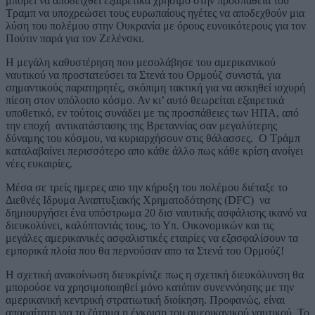
μπορεί να αποδειχθεί εξαιρετικά χρήσιμο στην προσπάθεια του
Τραμπ να υποχρεώσει τους ευρωπαίους ηγέτες να αποδεχθούν μια
λύση του πολέμου στην Ουκρανία με όρους ευνοικότερους για τον
Πούτιν παρά για τον Ζελένσκι.
Η μεγάλη καθυστέρηση που μεσολάβησε του αμερικανικού
ναυτικού να προστατεύσει τα Στενά του Ορμούζ συνιστά, για
σημαντικούς παρατηρητές, σκόπιμη τακτική για να ασκηθεί ισχυρή
πίεση στον υπόλοιπο κόσμο. Αν κι’ αυτό θεωρείται εξαιρετικά
υποθετικό, εν τούτοις συνάδει με τις προσπάθειες των ΗΠΑ, από
την εποχή αντικατάστασης της Βρεταννίας σαν μεγαλύτερης
δύναμης του κόσμου, να κυριαρχήσουν στις θάλασσες. Ο Τράμπ
καταλαβαίνει περισσότερο απο κάθε άλλο πως κάθε κρίση ανοίγει
νέες ευκαιρίες.
Μέσα σε τρείς ημερες απο την κήρυξη του πολέμου διέταξε το
Διεθνές Ιδρυμα Αναπτυξιακής Χρηματοδότησης (DFC) να
δημιουργήσει ένα υπόστρωμα 20 δισ ναυτικής ασφάλισης ικανό να
διευκολύνει, καλύπτοντάς τους, το Υπ. Οικονομικών και τις
μεγάλες αμερικανικές ασφαλιστικές εταιρίες να εξασφαλίσουν τα
εμπορικά πλοία που θα περνούσαν απο τα Στενά του Ορμούζ!
Η σχετική ανακοίνωση διευκρίνιζε πως η σχετική διευκόλυνση θα
μπορούσε να χρησιμοποιηθεί μόνο κατόπιν συνεννόησης με την
αμερικανική κεντρική στρατιωτική διοίκηση. Προφανώς, είναι
απαραίτητη για το ζήτημα η έγκριση του αμερικανικού ναυτικού. Το