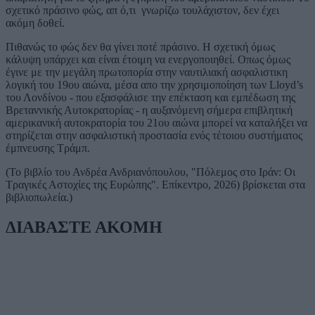
σχετικό πράσινο φώς, απ ό,τι γνωρίζω τουλάχιστον, δεν έχει
ακόμη δοθεί.
Πιθανώς το φώς δεν θα γίνει ποτέ πράσινο. Η σχετική όμως
κάλυψη υπάρχει και είναι έτοιμη να ενεργοποιηθεί. Οπως όμως
έγινε με την μεγάλη πρωτοπορία στην ναυτιλιακή ασφαλιστικη
λογική του 19ου αιώνα, μέσα απο την χρησιμοποίηση των Lloyd’s
του Λονδίνου - που εξασφάλισε την επέκταση και εμπέδωση της
Βρεταννικής Αυτοκρατορίας - η αυξανόμενη σήμερα επιβλητική
αμερικανική αυτοκρατορία του 21ου αιώνα μπορεί να καταλήξει να
στηρίζεται στην ασφαλιστική προστασία ενός τέτοιου συστήματος
έμπνευσης Τράμπ.
(Το βιβλίο του Ανδρέα Ανδριανόπουλου, "Πόλεμος στο Ιράν: Οι
Τραγικές Αστοχίες της Ευρώπης". Επίκεντρο, 2026) βρίσκεται στα
βιβλιοπωλεία.)
ΔΙΑΒΑΣΤΕ ΑΚΟΜΗ