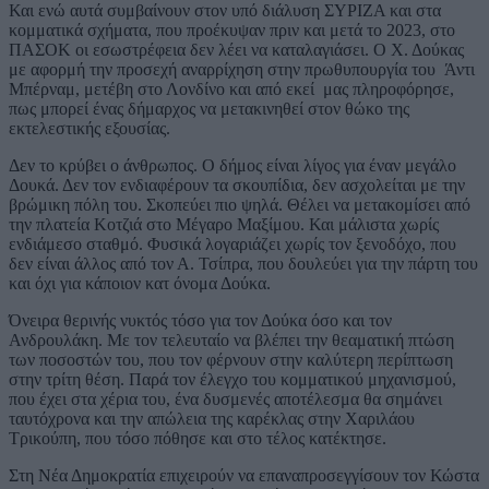
Και ενώ αυτά συμβαίνουν στον υπό διάλυση ΣΥΡΙΖΑ και στα
κομματικά σχήματα, που προέκυψαν πριν και μετά το 2023, στο
ΠΑΣΟΚ οι εσωστρέφεια δεν λέει να καταλαγιάσει. Ο Χ. Δούκας
με αφορμή την προσεχή αναρρίχηση στην πρωθυπουργία του Άντι
Μπέρναμ, μετέβη στο Λονδίνο και από εκεί μας πληροφόρησε,
πως μπορεί ένας δήμαρχος να μετακινηθεί στον θώκο της
εκτελεστικής εξουσίας.
Δεν το κρύβει ο άνθρωπος. Ο δήμος είναι λίγος για έναν μεγάλο
Δουκά. Δεν τον ενδιαφέρουν τα σκουπίδια, δεν ασχολείται με την
βρώμικη πόλη του. Σκοπεύει πιο ψηλά. Θέλει να μετακομίσει από
την πλατεία Κοτζιά στο Μέγαρο Μαξίμου. Και μάλιστα χωρίς
ενδιάμεσο σταθμό. Φυσικά λογαριάζει χωρίς τον ξενοδόχο, που
δεν είναι άλλος από τον Α. Τσίπρα, που δουλεύει για την πάρτη του
και όχι για κάποιον κατ όνομα Δούκα.
Όνειρα θερινής νυκτός τόσο για τον Δούκα όσο και τον
Ανδρουλάκη. Με τον τελευταίο να βλέπει την θεαματική πτώση
των ποσοστών του, που τον φέρνουν στην καλύτερη περίπτωση
στην τρίτη θέση. Παρά τον έλεγχο του κομματικού μηχανισμού,
που έχει στα χέρια του, ένα δυσμενές αποτέλεσμα θα σημάνει
ταυτόχρονα και την απώλεια της καρέκλας στην Χαριλάου
Τρικούπη, που τόσο πόθησε και στο τέλος κατέκτησε.
Στη Νέα Δημοκρατία επιχειρούν να επαναπροσεγγίσουν τον Κώστα