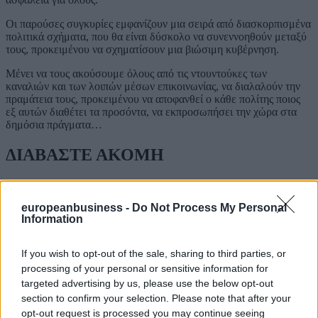
Οι παρούσες συγκυρίες εμφανίζουν μια σειρά από διασκορπισμένα
πολιτικά σχήματα, που θα είναι δύσκολο να συνεννοηθούν μεταξύ
τους, προκειμένου να σχηματίσουν μια βιώσιμη κυβέρνηση.
Μένει να τους ακούσουμε όλους από τις ντουντούκες των
καναλιών και των λοιπών μέσων επικοινωνίας, να διαλαλούν την
πραμάτεια τους, προκειμένου να αποφανθεί ο κάθε πολίτης ποιος
εξ αυτών διαθέτει τα προσόντα, να εκπροσωπήσει την χώρα στα
δημόσια πράγματα…
ΔΙΑΒΑΣΤΕ ΑΚΟΜΗ
europeanbusiness -
Do Not Process My Personal
Information
If you wish to opt-out of the sale, sharing to third parties, or
processing of your personal or sensitive information for
targeted advertising by us, please use the below opt-out
section to confirm your selection. Please note that after your
opt-out request is processed you may continue seeing