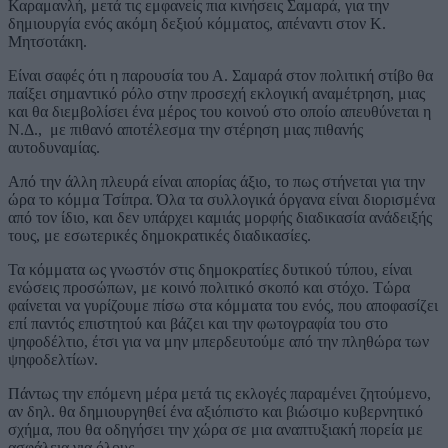
Καραμανλή, μετά τις εμφανείς πια κινήσεις Σαμαρά, για την
δημιουργία ενός ακόμη δεξιού κόμματος, απέναντι στον Κ.
Μητσοτάκη.
Είναι σαφές ότι η παρουσία του Α. Σαμαρά στον πολιτική στίβο θα
παίξει σημαντικό ρόλο στην προσεχή εκλογική αναμέτρηση, μιας
και θα διεμβολίσει ένα μέρος του κοινού στο οποίο απευθύνεται η
Ν.Δ., με πιθανό αποτέλεσμα την στέρηση μιας πιθανής
αυτοδυναμίας.
Από την άλλη πλευρά είναι απορίας άξιο, το πως στήνεται για την
ώρα το κόμμα Τσίπρα. Όλα τα συλλογικά όργανα είναι διορισμένα
από τον ίδιο, και δεν υπάρχει καμιάς μορφής διαδικασία ανάδειξής
τους, με εσωτερικές δημοκρατικές διαδικασίες.
Τα κόμματα ως γνωστόν στις δημοκρατίες δυτικού τύπου, είναι
ενώσεις προσώπων, με κοινό πολιτικό σκοπό και στόχο. Τώρα
φαίνεται να γυρίζουμε πίσω στα κόμματα του ενός, που αποφασίζει
επί παντός επιστητού και βάζει και την φωτογραφία του στο
ψηφοδέλτιο, έτσι για να μην μπερδευτούμε από την πληθώρα των
ψηφοδελτίων.
Πάντως την επόμενη μέρα μετά τις εκλογές παραμένει ζητούμενο,
αν δηλ. θα δημιουργηθεί ένα αξιόπιστο και βιώσιμο κυβερνητικό
σχήμα, που θα οδηγήσει την χώρα σε μια αναπτυξιακή πορεία με
ασφάλεια για όλους.