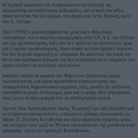
Η τεχνητή παρουσία του Ανδρουλάκη στην περιοχή της
αξιωματικής αντιπολίτευσης ξεθωριάζει, και γι αυτό τον ρόλο
αναδεικνύεται ένα νέο κόμμα, που βρίσκεται εκτός Βουλής, αυτό
του Α. Τσίπρα.
Στον ΣΥΡΙΖΑ μαλλιοτραβιούνται, μιας και ο Φάμελλος
υποσχέθηκε συντεταγμένη προσχώρηση στην ΕΛ.Α.Σ. του Τσίπρα
και όχι της αστυνομίας, κάτι που δεν φαίνεται να υλοποιείται, μιας
και ο πρώην πρωθυπουργός, όπου σταθεί κι όπου βρεθεί, δηλώνει
ότι δεν δέχεται σύμπραξη με κόμματα. Κι κάνοντας πιο σαφή την
θέση του πρόσφατα δήλωσε, ότι δεν συνεργάζεται με κόμματα που
έχουν κλείσει τον εκλογικό τους κύκλο.
Κατόπιν τούτου τα ορφανά του Φάμελλου βρίσκονται χωρίς
πολιτική στέγη, και όποια προσπάθεια επανεκκίνησης του
καταρρέοντος δημοσκοπικά κόμματος τους, μοιάζει με απέλπιδα
προσπάθεια χωρίς αντίκρισμα, μιας και οι μέχρι χθες ψηφοφόροι
τους έχουν πετάξει μακριά σαν τα αποδημητικά πουλιά.
Για την Νέα Αριστερά ούτε λόγος. Το μαγαζί έχει ήδη διαλυθεί και
οι ελάχιστοι εναπομείναντες, επιδιώκουν μάταιες συνεργασίες με
Μέρα 25, Πλεύση Ελευθερίας και άλλα αριστερά σχήματα, μπας
και πετύχουν όλοι μαζί το 3% συν και κερδίσουν όχι μια θέση στην
αθανασία, αλλά στο προσεχές Κοινοβούλιο.