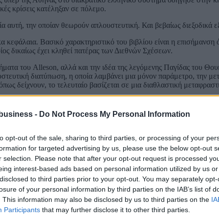
ικές κρίσεις κατέληξαν σε πόλεμο.
α αυτή, την οποίαν θεωρούν απλουστευτική. Και βεβαίως διεξοδικά εξ
 κεφάλαια. Βασικό χαρακτηριστικό του βιβλίου είναι η επισήμανση ότ
ος δικαίως έχει κληθεί πατέρας των Διεθνών Σχέσεων.
ήματα του Alleson, αλλά και την ιδέα της λεγόμενης Παγίδας του Θου
υστευτική διατύπωση, η οποία λαμβάνει μια μόνον παράμετρο, την με
, όπως δείχνουν, το τελευταίο βασίζεται σε μια διαθλαστική μεταφρ
αι Τρίγκας, αναλύουν τη μεταβολή στην ισορροπία ισχύος μεταξύ ΗΠΑ κ
business -
Do Not Process My Personal Information
ε οικονομικό επίπεδο και έχει βελτιώσει τις τεχνολογικές υποδομές
to opt-out of the sale, sharing to third parties, or processing of your per
υν μεγάλη λανθάνουσα ισχύ, καθώς και γεωγραφικό πλεονέκτημα της 
formation for targeted advertising by us, please use the below opt-out s
r selection. Please note that after your opt-out request is processed y
eing interest-based ads based on personal information utilized by us or
ικών δυνάμεων θα αποτελέσει το κύριο ζήτημα των διεθνών εξελίξεων
disclosed to third parties prior to your opt-out. You may separately opt-
 Τρίγκα δεν αποτελεί απλώς μια εξαίρετη ανάλυση της υψηλής στρα
losure of your personal information by third parties on the IAB’s list of
κυδίδου ως πατέρα της ρεαλιστικής οπτικής των Διεθνών Σχέσεων.
. This information may also be disclosed by us to third parties on the
IA
Participants
that may further disclose it to other third parties.
 μετάβασης προϋποθέτει εκτός από την αποτροπή (deterrence) ως πρώ