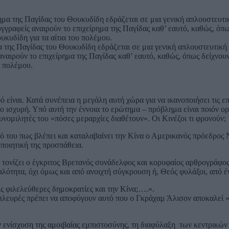
μα της Παγίδας του Θουκυδίδη εδράζεται σε μια γενική απλουστευτικ
ναιρούν τo επιχείρημα της Παγίδας καθ’ εαυτό, καθώς, όπως δείχνου
υ πολέμου.
ό είναι. Κατά συνέπεια η μεγάλη αυτή χώρα για να ικανοποιήσει τις ε
πιο ισχυρή. Υπό αυτή την έννοια το ερώτημα – πρόβλημα είναι ποιόν ορ
υνομιλητές του «πόσες μεραρχίες διαθέτουν». Οι Κινέζοι τι φρονούν;
τό του πως βλέπει και καταλαβαίνει την Κίνα ο Αμερικανός πρόεδρος
οποιητική της προσπάθεια.
, τονίζει ο έγκριτος Βρετανός συνάδελφος και κορυφαίος αρθρογράφο
λότητα, όχι όμως και από ανοιχτή σύγκρουση ή, Θεός φυλάξοι, από έ
ς φιλελεύθερες δημοκρατίες και την Κίνα;….».
ύο πλευρές πρέπει να αποφύγουν αυτό που ο Γκράχαμ Άλισον αποκαλεί
 ενίσχυση της αμοιβαίας εμπιστοσύνης, τη διαφύλαξη των κεντρικών 