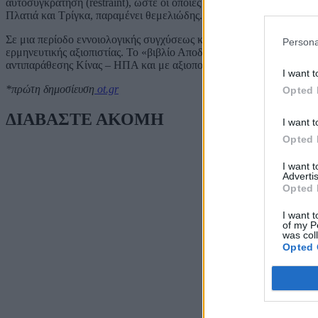
αυτοσυγκράτηση (restraint), ώστε οι όποιες κρίσεις να διευθετηθού
Πλατιά και Τρίγκα, παραμένει θεμελιώδης.
Σε μια περίοδο εννοιολογικής συγχύσεως και υπερπληθώρας θεωρητι
Persona
ερμηνευτικής αξιοπιστίας. Το «βιβλίο Αποδομώνιας την παγίδα του
αντιπαράθεσης Κίνας – ΗΠΑ και με αξιοποίηση του έργου του Θ
I want t
*πρώτη δημοσίευση
ot.gr
Opted 
ΔΙΑΒΑΣΤΕ ΑΚΟΜΗ
I want t
Opted 
I want 
Advertis
Opted 
I want t
of my P
was col
Opted 