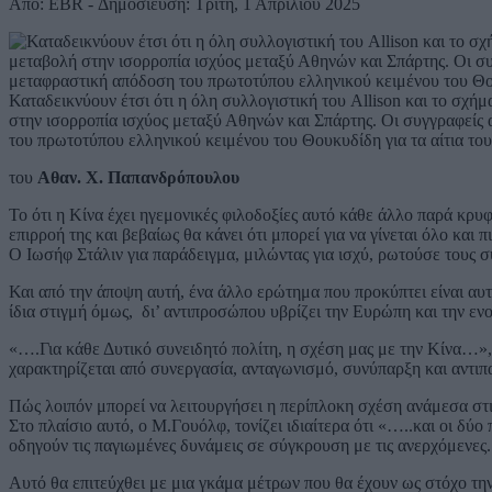
Από: EBR - Δημοσίευση: Τρίτη, 1 Απριλίου 2025
Καταδεικνύουν έτσι ότι η όλη συλλογιστική του Allison και το σχή
στην ισορροπία ισχύος μεταξύ Αθηνών και Σπάρτης. Οι συγγραφείς α
του πρωτοτύπου ελληνικού κειμένου του Θουκυδίδη για τα αίτια το
του
Αθαν. Χ. Παπανδρόπουλου
Το ότι η Κίνα έχει ηγεμονικές φιλοδοξίες αυτό κάθε άλλο παρά κρυφ
επιρροή της και βεβαίως θα κάνει ότι μπορεί για να γίνεται όλο και 
Ο Ιωσήφ Στάλιν για παράδειγμα, μιλώντας για ισχύ, ρωτούσε τους σ
Και από την άποψη αυτή, ένα άλλο ερώτημα που προκύπτει είναι αυ
ίδια στιγμή όμως, δι’ αντιπροσώπου υβρίζει την Ευρώπη και την εν
«….Για κάθε Δυτικό συνειδητό πολίτη, η σχέση μας με την Κίνα…»
χαρακτηρίζεται από συνεργασία, ανταγωνισμό, συνύπαρξη και αντιπα
Πώς λοιπόν μπορεί να λειτουργήσει η περίπλοκη σχέση ανάμεσα στι
Στο πλαίσιο αυτό, ο Μ.Γουόλφ, τονίζει ιδιαίτερα ότι «…..και οι δ
οδηγούν τις παγιωμένες δυνάμεις σε σύγκρουση με τις ανερχόμενες.
Αυτό θα επιτεύχθει με μια γκάμα μέτρων που θα έχουν ως στόχο την