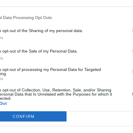
ν με συμβιβασμό. Στο πλαίσιο αυτό, η Θουκυδίδειος αρχή της σωφροσύν
κών προσεγγίσεων, η επιστροφή στην σκέψη και τις θεμελιώδεις ερμ
l Data Processing Opt Outs
 Θουκυδίδη» προσφέρει ακριβώς αυτήν την απαραίτητη οπτική με αξιο
ουκυδίδη……».
o opt-out of the Sharing of my personal data.
In
o opt-out of the Sale of my Personal Data.
In
to opt-out of processing my Personal Data for Targeted
ing.
In
o opt-out of Collection, Use, Retention, Sale, and/or Sharing
ersonal Data that Is Unrelated with the Purposes for which it
lected.
Out
CONFIRM