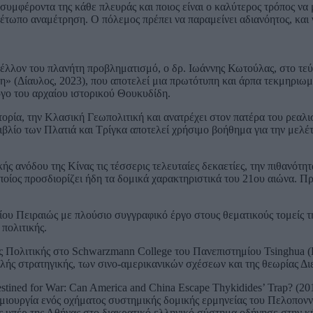
συμφέροντα της κάθε πλευράς και ποιος είναι ο καλύτερος τρόπος να μ
 μέτωπο αναμέτρηση. Ο πόλεμος πρέπει να παραμείνει αδιανόητος, και 
μέλλον του πλανήτη προβληματισμό, ο δρ. Ιωάννης Κωτούλας, στο τεύ
 (Δίαυλος, 2023), που αποτελεί μια πρωτότυπη και άρπα τεκμηριωμέ
γο του αρχαίου ιστορικού Θουκυδίδη.
Ιστορία, την Κλασική Γεωπολιτική και ανατρέχει στον πατέρα του ρε
βιβλίο των Πλατιά και Τρίγκα αποτελεί χρήσιμο βοήθημα για την μελ
ής ανόδου της Κίνας τις τέσσερις τελευταίες δεκαετίες, την πιθανότη
ος προσδιορίζει ήδη τα δομικά χαρακτηριστικά του 21ου αιώνα. Πρόκ
ου Πειραιώς με πλούσιο συγγραφικό έργο στους θεματικούς τομείς τη
 πολιτικής.
ς Πολιτικής στο Schwarzmann College του Πανεπιστημίου Tsinghua (
ψηλής στρατηγικής, των σινο-αμερικανικών σχέσεων και της θεωρίας Δ
tined for War: Can America and China Escape Thykidides’ Trap? (20
δημιουργία ενός οχήματος συστημικής δομικής ερμηνείας του Πελοπον
ος υπέρ της Αθήνας στο διακρατικό ελληνικό σύστημα οδήγησε στην κή