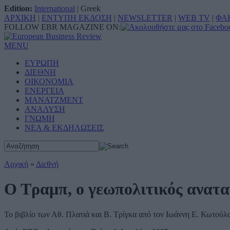
Edition:
International
|
Greek
ΑΡΧΙΚΗ
|
ΕΝΤΥΠΗ ΕΚΔΟΣΗ
|
NEWSLETTER
|
WEB TV
|
ΦΑ
FOLLOW EBR MAGAZINE ON:
MENU
ΕΥΡΩΠΗ
ΔΙΕΘΝΗ
ΟΙΚΟΝΟΜΙΑ
ΕΝΕΡΓΕΙΑ
ΜΑΝΑΤΖΜΕΝΤ
ΑΝΑΛΥΣΗ
ΓΝΩΜΗ
ΝΕΑ & ΕΚΔΗΛΩΣΕΙΣ
Αρχική
»
Διεθνή
Ο Τραμπ, ο γεωπολιτικός ανατ
Το βιβλίο των Αθ. Πλατιά και Β. Τρίγκα από τον Ιωάννη Ε. Κωτούλ