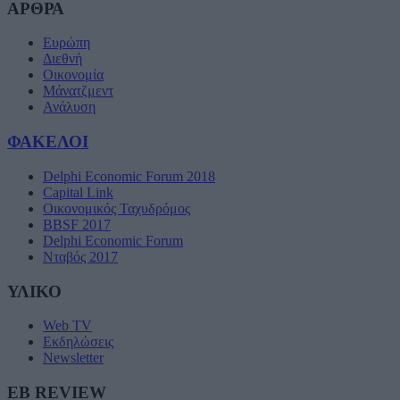
ΑΡΘΡΑ
Ευρώπη
Διεθνή
Οικονομία
Μάνατζμεντ
Ανάλυση
ΦΑΚΕΛΟΙ
Delphi Economic Forum 2018
Capital Link
Οικονομικός Ταχυδρόμος
BBSF 2017
Delphi Economic Forum
Νταβός 2017
ΥΛΙΚΟ
Web TV
Εκδηλώσεις
Newsletter
EB REVIEW