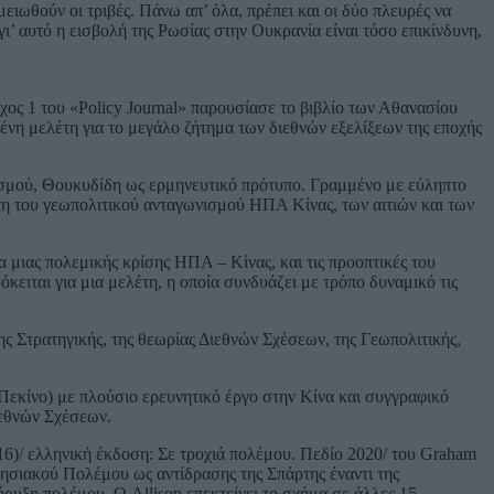
ειωθούν οι τριβές. Πάνω απ’ όλα, πρέπει και οι δύο πλευρές να
γι’ αυτό η εισβολή της Ρωσίας στην Ουκρανία είναι τόσο επικίνδυνη,
χος 1 του «Policy Journal» παρουσίασε το βιβλίο των Αθανασίου
νη μελέτη για το μεγάλο ζήτημα των διεθνών εξελίξεων της εποχής
αλισμού, Θουκυδίδη ως ερμηνευτικό πρότυπο. Γραμμένο με εύληπτο
έτη του γεωπολιτικού ανταγωνισμού ΗΠΑ Κίνας, των αιτιών και των
τα μιας πολεμικής κρίσης ΗΠΑ – Κίνας, και τις προοπτικές του
ειται για μια μελέτη, η οποία συνδυάζει με τρόπο δυναμικό τις
ς Στρατηγικής, της θεωρίας Διεθνών Σχέσεων, της Γεωπολιτικής,
Πεκίνο) με πλούσιο ερευνητικό έργο στην Κίνα και συγγραφικό
ιεθνών Σχέσεων.
16)/ ελληνική έκδοση: Σε τροχιά πολέμου. Πεδίο 2020/ του Graham
νησιακού Πολέμου ως αντίδρασης της Σπάρτης έναντι της
ρυξη πολέμου. Ο Allison επεκτείνει το σχήμα σε άλλες 15