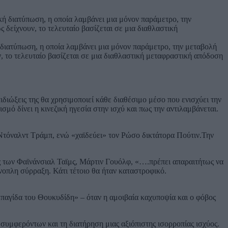
ή διατύπωση, η οποία λαμβάνει μια μόνον παράμετρο, την μεταβολή
ν, το τελευταίο βασίζεται σε μια διαθλαστική μεταφραστική απόδοση
πιδιώξεις της θα χρησιμοποιεί κάθε διαθέσιμο μέσο που ενισχύει την
ισμό δίνει η κινεζική ηγεσία στην ισχύ και πως την αντιλαμβάνεται.
 Ντόναλντ Τράμπ, ενώ «χαϊδεύει» τον Ρώσο δικτάτορα Πούτιν.Την
ς των Φαϊνάνσιαλ Ταϊμς, Μάρτιν Γουόλφ, «….πρέπει απαραιτήτως να
νοπλη σύρραξη. Κάτι τέτοιο θα ήταν καταστροφικό.
 «παγίδα του Θουκυδίδη» – όταν η αμοιβαία καχυποψία και ο φόβος
συμφερόντων και τη διατήρηση μιας αξιόπιστης ισορροπίας ισχύος.