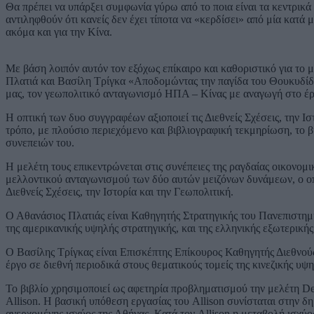
Θα πρέπει να υπάρξει συμφωνία γύρω από το ποια είναι τα κεντρικά 
αντιληφθούν ότι κανείς δεν έχει τίποτα να «κερδίσει» από μία κατά
ακόμα και για την Κίνα.
Με βάση λοιπόν αυτόν τον εξόχως επίκαιρο και καθοριστικό για το 
Πλατιά και Βασίλη Τρίγκα «Αποδομώντας την παγίδα του Θουκυδίδη»
μας, τον γεωπολιτικό ανταγωνισμό HΠA – Κίνας με αναγωγή στο έρ
Η οπτική των δυο συγγραφέων αξιοποιεί τις Διεθνείς Σχέσεις, την 
τρόπο, με πλούσιο περιεχόμενο και βιβλιογραφική τεκμηρίωση, το 
συνεπειών του.
Η μελέτη τους επικεντρώνεται στις συνέπειες της ραγδαίας οικονομικ
μελλοντικού ανταγωνισμού των δύο αυτών μειζόνων δυνάμεων, ο οποί
Διεθνείς Σχέσεις, την Ιστορία και την Γεωπολιτική.
Ο Αθανάσιος Πλατιάς είναι Καθηγητής Στρατηγικής του Πανεπιστημί
της αμερικανικής υψηλής στρατηγικής, και της ελληνικής εξωτερικής
Ο Βασίλης Τρίγκας είναι Επισκέπτης Επίκουρος Καθηγητής Διεθνού
έργο σε διεθνή περιοδικά στους θεματικούς τομείς της κινεζικής υ
Το βιβλίο χρησιμοποιεί ως αφετηρία προβληματισμού την μελέτη Des
Allison. Η βασική υπόθεση εργασίας του Allison συνίσταται στην 
ανερχομένης ισχύος της Αθήνας. Κατά τον Allison η μεταβολή ισχύ