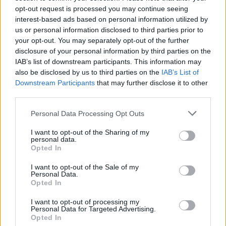
Ιωάννης Γιώτης ανέφερε ότι «Είναι η ώρα ο Έλληνας πολίτης να
opt-out request is processed you may continue seeing
νιώθει υπερήφανος για την Βιομηχανία του, την Βιομηχανία
Τροφίμων και Ποτών, τα προϊόντα της οποίας είναι διαθέσιμα σε
interest-based ads based on personal information utilized by
κάθε γωνιά της Ελλάδας, αλλά και σε κάθε γωνιά του πλανήτη»,
us or personal information disclosed to third parties prior to
υπογραμμίζοντας ότι «Ο κλάδος μας δεν αντέχει να επιχειρεί πλέον
your opt-out. You may separately opt-out of the further
υπό καθεστώς μόνιμης πίεσης. Χρειάζεται ένα σταθερό πλαίσιο
disclosure of your personal information by third parties on the
ομαλής λειτουργίας.
IAB’s list of downstream participants. This information may
Ένα πλαίσιο που προάγει την ανταγωνιστικότητα και την
also be disclosed by us to third parties on the
IAB’s List of
εξωστρέφεια. Ένα πλαίσιο που θα μας επιτρέπει να συνεχίζουμε να
Downstream Participants
that may further disclose it to other
δουλεύουμε για μια Βιομηχανία Τροφίμων και Ποτών πιο ισχυρή,
third parties.
πιο αποδοτική, πιο ανθεκτική και πιο βιώσιμη προς όφελος των
ανθρώπων μας, των καταναλωτών, της ελληνικής οικονομίας και
Personal Data Processing Opt Outs
κοινωνίας.».
I want to opt-out of the Sharing of my
--------------------------------------------------------------------------------------
personal data.
---------------------------------------
Opted In
Σχετικά με τον Σύνδεσμο Ελληνικών Βιομηχανιών Τροφίμων
I want to opt-out of the Sale of my
Personal Data.
Ο Σύνδεσμος Ελληνικών Βιομηχανιών Τροφίμων (ΣΕΒΤ),
Opted In
εκπροσωπεί ενεργά σε εθνικό και ευρωπαϊκό επίπεδο το
επιχειρηματικό οικοσύστημα της Ελληνικής Βιομηχανίας
I want to opt-out of processing my
Τροφίμων και Ποτών, ενός κλάδου που συμπεριλαμβάνει 2.000
Personal Data for Targeted Advertising.
επιχειρήσεις και απασχολεί 360.000 άμεσα και έμμεσα
Opted In
εργαζόμενους.