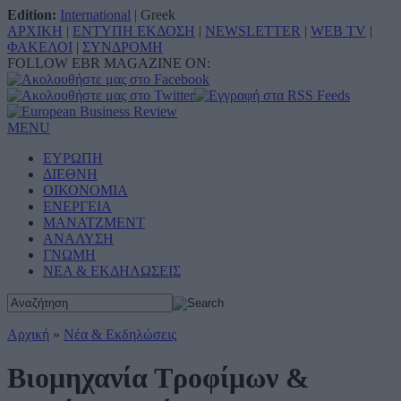
Edition:
International
|
Greek
ΑΡΧΙΚΗ
|
ΕΝΤΥΠΗ ΕΚΔΟΣΗ
|
NEWSLETTER
|
WEB TV
|
ΦΑΚΕΛΟΙ
|
ΣΥΝΔΡΟΜΗ
FOLLOW EBR MAGAZINE ON:
MENU
ΕΥΡΩΠΗ
ΔΙΕΘΝΗ
ΟΙΚΟΝΟΜΙΑ
ΕΝΕΡΓΕΙΑ
ΜΑΝΑΤΖΜΕΝΤ
ΑΝΑΛΥΣΗ
ΓΝΩΜΗ
ΝΕΑ & ΕΚΔΗΛΩΣΕΙΣ
Αρχική
»
Νέα & Εκδηλώσεις
Βιομηχανία Τροφίμων &