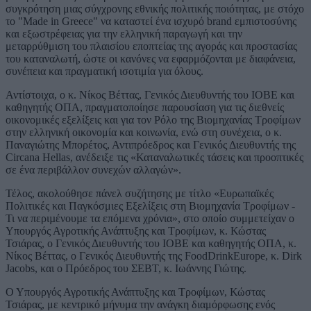
συγκρότηση μιας σύγχρονης εθνικής πολιτικής ποιότητας, με στόχο
το "Made in Greece" να καταστεί ένα ισχυρό brand εμπιστοσύνης
και εξωστρέφειας για την ελληνική παραγωγή και την
μεταρρύθμιση του πλαισίου εποπτείας της αγοράς και προστασίας
του καταναλωτή, ώστε οι κανόνες να εφαρμόζονται με διαφάνεια,
συνέπεια και πραγματική ισοτιμία για όλους.
Αντίστοιχα, ο κ. Νίκος Βέττας, Γενικός Διευθυντής του ΙΟΒΕ και
καθηγητής ΟΠΑ, πραγματοποίησε παρουσίαση για τις διεθνείς
οικονομικές εξελίξεις και για τον Ρόλο της Βιομηχανίας Τροφίμων
στην ελληνική οικονομία και κοινωνία, ενώ στη συνέχεια, ο κ.
Παναγιώτης Μπορέτος, Αντιπρόεδρος και Γενικός Διευθυντής της
Circana Hellas, ανέδειξε τις «Καταναλωτικές τάσεις και προοπτικές
σε ένα περιβάλλον συνεχών αλλαγών».
Τέλος, ακολούθησε πάνελ συζήτησης με τίτλο «Ευρωπαϊκές
Πολιτικές και Παγκόσμιες Εξελίξεις στη Βιομηχανία Τροφίμων -
Τι να περιµένουµε τα επόµενα χρόνια», στο οποίο συμμετείχαν ο
Υπουργός Αγροτικής Ανάπτυξης και Τροφίμων, κ. Κώστας
Τσιάρας, ο Γενικός Διευθυντής του ΙΟΒΕ και καθηγητής ΟΠΑ, κ.
Νίκος Βέττας, ο Γενικός Διευθυντής της FoodDrinkEurope, κ. Dirk
Jacobs, και ο Πρόεδρος του ΣΕΒΤ, κ. Ιωάννης Γιώτης.
Ο Υπουργός Αγροτικής Ανάπτυξης και Τροφίμων, Κώστας
Τσιάρας, με κεντρικό μήνυμα την ανάγκη διαμόρφωσης ενός