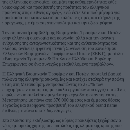
της ελληνικής οικονομίας, κομμάτι της καθημερινότητας κάθε
νοικοκυριού και πρεσβευτής της ποιότητας του ελληνικού
προϊόντος στις διεθνείς αγορές», ενώ έστειλε διπλό μήνυμα για
προστασία του καταναλωτή με καλύτερες τιμές και στήριξη της
παραγωγής, με έμφαση στην ποιότητα και την εξωστρέφεια.
Την σημαντική συμβολή της Βιομηχανίας Τροφίμων και Ποτών
στην ελληνική οικονομία και κοινωνία, αλλά και την ανάγκη
ενίσχυσης της ανταγωνιστικότητας και της ανθεκτικότητας του
κλάδου, ανέδειξε η φετινή Γενική Συνέλευση του Συνδέσμου
Ελληνικών Βιομηχανιών Τροφίμων και Ποτών (ΣΕΒΤ), με τίτλο
«Βιομηχανία Τροφίμων & Ποτών σε Ελλάδα και Ευρώπη:
Επιχειρώντας σε ένα συνεχώς μεταβαλλόμενο περιβάλλον».
Η Ελληνική Βιομηχανία Τροφίμων και Ποτών, αποτελεί βασικό
πυλώνα της ελληνικής οικονομίας και κατέχει σταθερά την πρώτη
θέση στη Μεταποίηση, εκπροσωπώντας το 27,7% των
επιχειρήσεων του τομέα, με κύκλο εργασιών που αγγίζει τα 20 δις.
ευρώ, ενώ αποτελεί τον μεγαλύτερο εργοδότη στον τομέα της
Μεταποίησης με πάνω από 376.000 άμεσες και έμμεσες θέσεις
εργασίας και περήφανο πρεσβευτή του ελληνικού brand name
διεθνώς με πάνω από 7 δις. εξαγωγές.
Στο πλαίσιο της εκδήλωσης, ως κύριες προκλήσεις ξεχώρισαν ο
νέος εμπορικός χάρτης, οι επιπτώσεις της κλιματικής κρίσης που