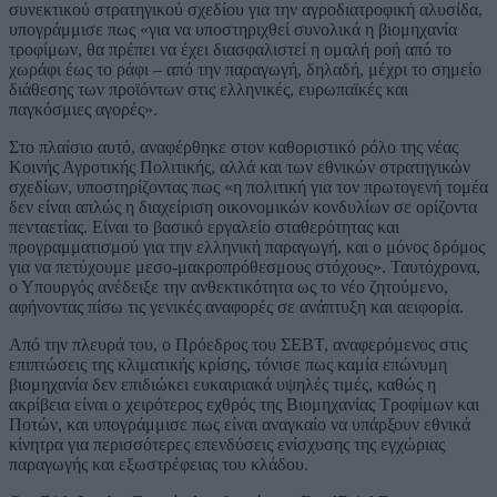
συνεκτικού στρατηγικού σχεδίου για την αγροδιατροφική αλυσίδα,
υπογράμμισε πως «για να υποστηριχθεί συνολικά η βιομηχανία
τροφίμων, θα πρέπει να έχει διασφαλιστεί η ομαλή ροή από το
χωράφι έως το ράφι – από την παραγωγή, δηλαδή, μέχρι το σημείο
διάθεσης των προϊόντων στις ελληνικές, ευρωπαϊκές και
παγκόσμιες αγορές».
Στο πλαίσιο αυτό, αναφέρθηκε στον καθοριστικό ρόλο της νέας
Κοινής Αγροτικής Πολιτικής, αλλά και των εθνικών στρατηγικών
σχεδίων, υποστηρίζοντας πως «η πολιτική για τον πρωτογενή τομέα
δεν είναι απλώς η διαχείριση οικονομικών κονδυλίων σε ορίζοντα
πενταετίας. Είναι το βασικό εργαλείο σταθερότητας και
προγραμματισμού για την ελληνική παραγωγή, και ο μόνος δρόμος
για να πετύχουμε μεσο-μακροπρόθεσμους στόχους». Ταυτόχρονα,
ο Υπουργός ανέδειξε την ανθεκτικότητα ως το νέο ζητούμενο,
αφήνοντας πίσω τις γενικές αναφορές σε ανάπτυξη και αειφορία.
Από την πλευρά του, ο Πρόεδρος του ΣΕΒΤ, αναφερόμενος στις
επιπτώσεις της κλιματικής κρίσης, τόνισε πως καμία επώνυμη
βιομηχανία δεν επιδιώκει ευκαιριακά υψηλές τιμές, καθώς η
ακρίβεια είναι ο χειρότερος εχθρός της Βιομηχανίας Τροφίμων και
Ποτών, και υπογράμμισε πως είναι αναγκαίο να υπάρξουν εθνικά
κίνητρα για περισσότερες επενδύσεις ενίσχυσης της εγχώριας
παραγωγής και εξωστρέφειας του κλάδου.