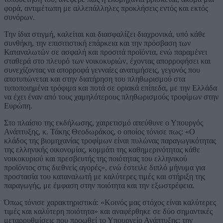
φορά, αντιμέτωπη με αλλεπάλληλες προκλήσεις εντός και εκτός
συνόρων.
Την ίδια στιγμή, καλείται και διασφαλίζει διαχρονικά, υπό κάθε
συνθήκη, την επισιτιστική επάρκεια και την πρόσβαση των
Καταναλωτών σε ασφαλή και προσιτά προϊόντα, ενώ παραμένει
σταθερά στο πλευρό των νοικοκυριών, έχοντας απορροφήσει και
συνεχίζοντας να απορροφά γενναίες ανατιμήσεις, γεγονός που
αποτυπώνεται και στην διατήρηση του πληθωρισμού στα
τυποποιημένα τρόφιμα και ποτά σε οριακά επίπεδα, με την Ελλάδα
να έχει έναν από τους χαμηλότερους πληθωρισμούς τροφίμων στην
Ευρώπη.
Στο πλαίσιο της εκδήλωσης, χαιρετισμό απεύθυνε ο Υπουργός
Ανάπτυξης, κ. Τάκης Θεοδωράκος, ο οποίος τόνισε πως: «Ο
κλάδος της βιομηχανίας τροφίμων είναι πυλώνας παραγωγικότητας
της ελληνικής οικονομίας, κομμάτι της καθημερινότητας κάθε
νοικοκυριού και πρεσβευτής της ποιότητας του ελληνικού
προϊόντος στις διεθνείς αγορές», ενώ έστειλε διπλό μήνυμα για
προστασία του καταναλωτή με καλύτερες τιμές και στήριξη της
παραγωγής, με έμφαση στην ποιότητα και την εξωστρέφεια.
Όπως τόνισε χαρακτηριστικά: «Κοινός μας στόχος είναι καλύτερες
τιμές και καλύτερη ποιότητα» και αναφέρθηκε σε δύο σημαντικές
μεταρρυθμίσεις που προωθεί το Υπουργείο Ανάπτυξης: την