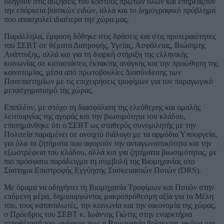
οδηγούν στις αυξήσεις του κόστους πρώτων υλών και επηρεάζουν
την επάρκεια βασικών ειδών, αλλά και το δημογραφικό πρόβλημα
που απασχολεί ιδιαίτερα την χώρα μας.
Παράλληλα, έμφαση δόθηκε στις δράσεις και στις προτεραιότητες
του ΣΕΒΤ σε θέματα Διατροφής, Υγείας, Ασφάλειας, Βιώσιμης
Ανάπτυξης, αλλά και για τη διαρκή στήριξη της ελληνικής
κοινωνίας σε καταστάσεις έκτακτης ανάγκης και την προώθηση της
καινοτομίας, μέσα από πρωτοβουλίες Διασύνδεσης των
Πανεπιστημίων με τις επιχειρήσεις τροφίμων για τον παραγωγικό
μετασχηματισμό της χώρας.
Επιπλέον, με στόχο τη διασφάλιση της ελεύθερης και ομαλής
λειτουργίας της αγοράς και την βιωσιμότητα του κλάδου,
επισημάνθηκε ότι ο ΣΕΒΤ ως σταθερός συνομιλητής με την
Πολιτεία παραμένει σε ανοιχτό διάλογο με τα αρμόδια Υπουργεία,
για όλα τα ζητήματα που αφορούν την ανταγωνιστικότητα και την
εξωστρέφεια του κλάδου, αλλά και για ζητήματα βιωσιμότητας, με
πιο πρόσφατο παράδειγμα τη συμβολή της Βιομηχανίας στο
Σύστημα Επιστροφής Εγγύησης Συσκευασιών Ποτών (DRS).
Με όραμα να οδηγήσει τη Βιομηχανία Τροφίμων και Ποτών στην
επόμενη μέρα, δημιουργώντας μακροπρόθεσμη αξία για τα Μέλη
του, τους καταναλωτές, την κοινωνία και την οικονομία της χώρας,
ο Πρόεδρος του ΣΕΒΤ κ. Ιωάννης Γιώτης στην εναρκτήρια
τοποθέτησή του, ανέφερε πως η Βιομηχανία βρίσκεται, ακόμα μια