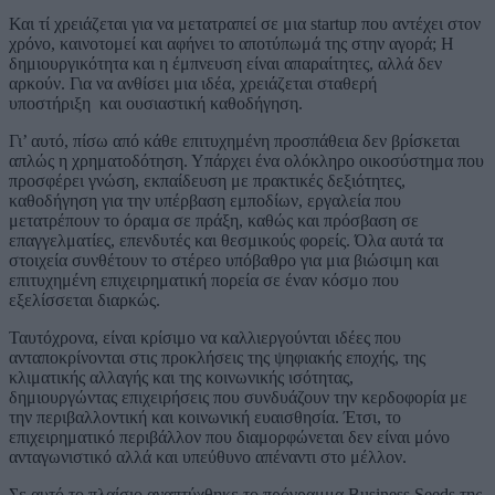
Και τί χρειάζεται για να μετατραπεί σε μια startup που αντέχει στον
χρόνο, καινοτομεί και αφήνει το αποτύπωμά της στην αγορά; Η
δημιουργικότητα και η έμπνευση είναι απαραίτητες, αλλά δεν
αρκούν. Για να ανθίσει μια ιδέα, χρειάζεται σταθερή
υποστήριξη και ουσιαστική καθοδήγηση.
Γι’ αυτό, πίσω από κάθε επιτυχημένη προσπάθεια δεν βρίσκεται
απλώς η χρηματοδότηση. Υπάρχει ένα ολόκληρο οικοσύστημα που
προσφέρει γνώση, εκπαίδευση με πρακτικές δεξιότητες,
καθοδήγηση για την υπέρβαση εμποδίων, εργαλεία που
μετατρέπουν το όραμα σε πράξη, καθώς και πρόσβαση σε
επαγγελματίες, επενδυτές και θεσμικούς φορείς. Όλα αυτά τα
στοιχεία συνθέτουν το στέρεο υπόβαθρο για μια βιώσιμη και
επιτυχημένη επιχειρηματική πορεία σε έναν κόσμο που
εξελίσσεται διαρκώς.
Ταυτόχρονα, είναι κρίσιμο να καλλιεργούνται ιδέες που
ανταποκρίνονται στις προκλήσεις της ψηφιακής εποχής, της
κλιματικής αλλαγής και της κοινωνικής ισότητας,
δημιουργώντας επιχειρήσεις που συνδυάζουν την κερδοφορία με
την περιβαλλοντική και κοινωνική ευαισθησία. Έτσι, το
επιχειρηματικό περιβάλλον που διαμορφώνεται δεν είναι μόνο
ανταγωνιστικό αλλά και υπεύθυνο απέναντι στο μέλλον.
Σε αυτό το πλαίσιο αναπτύχθηκε το πρόγραμμα Business Seeds της