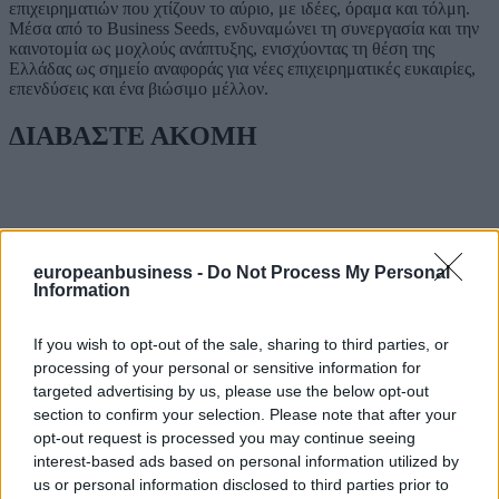
επιχειρηματιών που χτίζουν το αύριο, με ιδέες, όραμα και τόλμη.
Μέσα από το Business Seeds, ενδυναμώνει τη συνεργασία και την
καινοτομία ως μοχλούς ανάπτυξης, ενισχύοντας τη θέση της
Ελλάδας ως σημείο αναφοράς για νέες επιχειρηματικές ευκαιρίες,
επενδύσεις και ένα βιώσιμο μέλλον.
ΔΙΑΒΑΣΤΕ ΑΚΟΜΗ
europeanbusiness -
Do Not Process My Personal
Information
If you wish to opt-out of the sale, sharing to third parties, or
processing of your personal or sensitive information for
targeted advertising by us, please use the below opt-out
section to confirm your selection. Please note that after your
opt-out request is processed you may continue seeing
interest-based ads based on personal information utilized by
us or personal information disclosed to third parties prior to