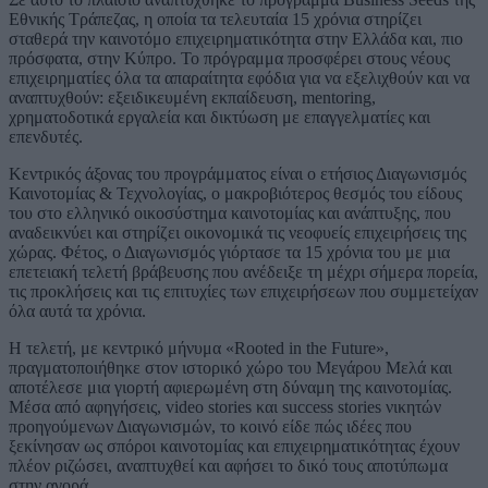
Εθνικής Τράπεζας, η οποία τα τελευταία 15 χρόνια στηρίζει
σταθερά την καινοτόμο επιχειρηματικότητα στην Ελλάδα και, πιο
πρόσφατα, στην Κύπρο. Το πρόγραμμα προσφέρει στους νέους
επιχειρηματίες όλα τα απαραίτητα εφόδια για να εξελιχθούν και να
αναπτυχθούν: εξειδικευμένη εκπαίδευση, mentoring,
χρηματοδοτικά εργαλεία και δικτύωση με επαγγελματίες και
επενδυτές.
Κεντρικός άξονας του προγράμματος είναι ο ετήσιος Διαγωνισμός
Καινοτομίας & Τεχνολογίας, ο μακροβιότερος θεσμός του είδους
του στο ελληνικό οικοσύστημα καινοτομίας και ανάπτυξης, που
αναδεικνύει και στηρίζει οικονομικά τις νεοφυείς επιχειρήσεις της
χώρας. Φέτος, ο Διαγωνισμός γιόρτασε τα 15 χρόνια του με μια
επετειακή τελετή βράβευσης που ανέδειξε τη μέχρι σήμερα πορεία,
τις προκλήσεις και τις επιτυχίες των επιχειρήσεων που συμμετείχαν
όλα αυτά τα χρόνια.
Η τελετή, με κεντρικό μήνυμα «Rooted in the Future»,
πραγματοποιήθηκε στον ιστορικό χώρο του Μεγάρου Μελά και
αποτέλεσε μια γιορτή αφιερωμένη στη δύναμη της καινοτομίας.
Μέσα από αφηγήσεις, video stories και success stories νικητών
προηγούμενων Διαγωνισμών, το κοινό είδε πώς ιδέες που
ξεκίνησαν ως σπόροι καινοτομίας και επιχειρηματικότητας έχουν
πλέον ριζώσει, αναπτυχθεί και αφήσει το δικό τους αποτύπωμα
στην αγορά.