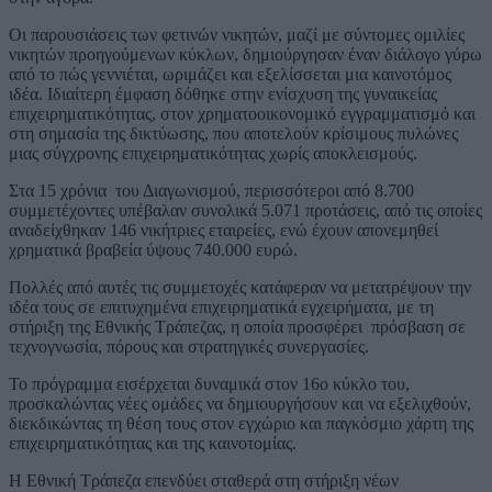
Οι παρουσιάσεις των φετινών νικητών, μαζί με σύντομες ομιλίες
νικητών προηγούμενων κύκλων, δημιούργησαν έναν διάλογο γύρω
από το πώς γεννιέται, ωριμάζει και εξελίσσεται μια καινοτόμος
ιδέα. Ιδιαίτερη έμφαση δόθηκε στην ενίσχυση της γυναικείας
επιχειρηματικότητας, στον χρηματοοικονομικό εγγραμματισμό και
στη σημασία της δικτύωσης, που αποτελούν κρίσιμους πυλώνες
μιας σύγχρονης επιχειρηματικότητας χωρίς αποκλεισμούς.
Στα 15 χρόνια του Διαγωνισμού, περισσότεροι από 8.700
συμμετέχοντες υπέβαλαν συνολικά 5.071 προτάσεις, από τις οποίες
αναδείχθηκαν 146 νικήτριες εταιρείες, ενώ έχουν απονεμηθεί
χρηματικά βραβεία ύψους 740.000 ευρώ.
Πολλές από αυτές τις συμμετοχές κατάφεραν να μετατρέψουν την
ιδέα τους σε επιτυχημένα επιχειρηματικά εγχειρήματα, με τη
στήριξη της Εθνικής Τράπεζας, η οποία προσφέρει πρόσβαση σε
τεχνογνωσία, πόρους και στρατηγικές συνεργασίες.
Το πρόγραμμα εισέρχεται δυναμικά στον 16ο κύκλο του,
προσκαλώντας νέες ομάδες να δημιουργήσουν και να εξελιχθούν,
διεκδικώντας τη θέση τους στον εγχώριο και παγκόσμιο χάρτη της
επιχειρηματικότητας και της καινοτομίας.
Η Εθνική Τράπεζα επενδύει σταθερά στη στήριξη νέων