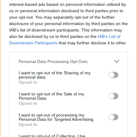
interest-based ads based on personal information utilized by
πολιτιστική κρίση του δυτικού κόσμου, υβριδικοί πόλεμοι και
άνοδος του αυταρχισμού, είναι μια σειρά από καίριες προκλήσεις,
us or personal information disclosed to third parties prior to
που κάθε άλλο παρά συνάδουν με την εγχώρια γελοιότητα της
your opt-out. You may separately opt-out of the further
πολιτικής αντιπαράθεσης και τη σταδιακή έκπτωση μιας
disclosure of your personal information by third parties on the
δημοσιογραφίας που μάχεται τη μάθηση.
IAB’s list of downstream participants. This information may
also be disclosed by us to third parties on the
IAB’s List of
Ακόμα χειρότερα, όσο στη χώρα θα παραμένουν στο προσκήνιο οι
δυνάμεις που ακύρωσαν «τη μεταρρύθμιση Γιαννίτση» των αρχών
Downstream Participants
that may further disclose it to other
του 21ου αιώνα, το μέλλον της θα παραμένει στην καλύτερη
third parties.
περίπτωση μέγα ερωτηματικό.
Personal Data Processing Opt Outs
ΔΙΑΒΑΣΤΕ ΑΚΟΜΗ
I want to opt-out of the Sharing of my
personal data.
Opted In
I want to opt-out of the Sale of my
Personal Data.
Opted In
I want to opt-out of processing my
Personal Data for Targeted Advertising.
Opted In
I want to opt-out of Collection, Use,