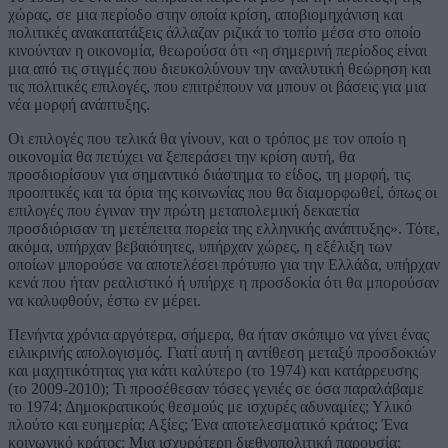
χώρας, σε μια περίοδο στην οποία κρίση, αποβιομηχάνιση και
πολιτικές ανακατατάξεις άλλαζαν ριζικά το τοπίο μέσα στο οποίο
κινούνταν η οικονομία, θεωρούσα ότι «η σημερινή περίοδος είναι
μια από τις στιγμές που διευκολύνουν την αναλυτική θεώρηση και
τις πολιτικές επιλογές, που επιτρέπουν να μπουν οι βάσεις για μια
νέα μορφή ανάπτυξης.
Οι επιλογές που τελικά θα γίνουν, και ο τρόπος με τον οποίο η
οικονομία θα πετύχει να ξεπεράσει την κρίση αυτή, θα
προσδιορίσουν για σημαντικό διάστημα το είδος, τη μορφή, τις
προοπτικές και τα όρια της κοινωνίας που θα διαμορφωθεί, όπως οι
επιλογές που έγιναν την πρώτη μεταπολεμική δεκαετία
προσδιόρισαν τη μετέπειτα πορεία της ελληνικής ανάπτυξης». Τότε,
ακόμα, υπήρχαν βεβαιότητες, υπήρχαν χώρες, η εξέλιξη των
οποίων μπορούσε να αποτελέσει πρότυπο για την Ελλάδα, υπήρχαν
κενά που ήταν ρεαλιστικό ή υπήρχε η προσδοκία ότι θα μπορούσαν
να καλυφθούν, έστω εν μέρει.
Πενήντα χρόνια αργότερα, σήμερα, θα ήταν σκόπιμο να γίνει ένας
ειλικρινής απολογισμός. Γιατί αυτή η αντίθεση μεταξύ προσδοκιών
και μαχητικότητας για κάτι καλύτερο (το 1974) και κατάρρευσης
(το 2009-2010); Τι προσέθεσαν τόσες γενιές σε όσα παραλάβαμε
το 1974; Δημοκρατικούς θεσμούς με ισχυρές αδυναμίες; Υλικό
πλούτο και ευημερία; Αξίες; Ένα αποτελεσματικό κράτος; Ένα
κοινωνικό κράτος; Μια ισχυρότερη διεθνοπολιτική παρουσία;