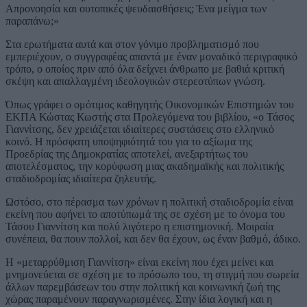
Απρονοησία και ουτοπικές ψευδαισθήσεις; Ένα μείγμα των
παραπάνω;»
Στα ερωτήματα αυτά και στον γόνιμο προβληματισμό που
εμπεριέχουν, ο συγγραφέας απαντά με έναν μοναδικό περιγραφικό
τρόπο, ο οποίος πριν από όλα δείχνει άνθρωπο με βαθιά κριτική
σκέψη και απαλλαγμένη ιδεολογικών στερεοτύπων γνώση.
Όπως γράφει ο ομότιμος καθηγητής Οικονομικών Επιστημών του
ΕΚΠΑ Κώστας Κωστής στα Προλεγόμενα του βιβλίου, «ο Τάσος
Γιαννίτσης, δεν χρειάζεται ιδιαίτερες συστάσεις στο ελληνικό
κοινό. Η πρόσφατη υποψηφιότητά του για το αξίωμα της
Προεδρίας της Δημοκρατίας αποτελεί, ανεξαρτήτως του
αποτελέσματος, την κορύφωση μιας ακαδημαϊκής και πολιτικής
σταδιοδρομίας ιδιαίτερα ζηλευτής.
Ωστόσο, στο πέρασμα των χρόνων η πολιτική σταδιοδρομία είναι
εκείνη που αφήνει το αποτύπωμά της σε σχέση με το όνομα του
Τάσου Γιαννίτση και πολύ λιγότερο η επιστημονική. Μοιραία
συνέπεια, θα πουν πολλοί, και δεν θα έχουν, ως έναν βαθμό, άδικο.
Η «μεταρρύθμιση Γιαννίτση» είναι εκείνη που έχει μείνει και
μνημονεύεται σε σχέση με το πρόσωπο του, τη στιγμή που σωρεία
άλλων παρεμβάσεων του στην πολιτική και κοινωνική ζωή της
χώρας παραμένουν παραγνωρισμένες. Στην ίδια λογική και η