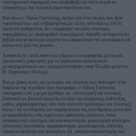
επιστημονική παραγωγή του υποβαθμίζεται πολύ συχνά σε
σύγκριση με την πολιτική δραστηριότητα του.
Και όμως ο Τάσος Γιαννίτσης, ακόμη και στις εποχές που ήταν
«φορτισμένος» και επιβαρυμένος με άλλα, πολιτικά ως επί το
πλείστον καθήκοντα, δεν σταμάτησε να κάνει πολιτικές
παρεμβάσεις με ακαδημαϊκό περιεχόμενο, δηλαδή να δημοσιεύει
βιβλία και γενικότερα κείμενα που αφορούσαν την οικονομική και
κοινωνική ζωή της χώρας».
Ασφαλώς δε, αυτό κάνει και σήμερα ο συγγραφέας, μέσα από
προσωπικές μαρτυρίες για τη διαδικασία οικονομικού
μετασχηματισμού που πραγματοποιήθηκε στην Ελλάδα μετά τον
Β΄ Παγκόσμιο Πόλεμο.
Και με βάση αυτές τις εμπειρίες και γνώσεις που απέκτησε στην
διάρκεια της περιόδου που περιγράφει, ο Τάσος Γαννίτσης
επισημαίνει ότι η χώρα βρέθηκε σε «ιδεολογική και πολιτική
διάσταση με βασικά στοιχεία-κλειδιά της σύγχρονης ανάπτυξης,
καθώς χαρακτηρίστηκε από έναν ιδιότυπο αρνητισμό για πολιτικές
όπως»: α} η ενίσχυση του παραγωγικού της συστήματος μέσα από
μεταρρυθμίσεις ενός ευρύτερου φάσματος σχέσεων, όπως
εκπαιδευτικό σύστημα, έρευνα-καινοτομία, φορολογικό σύστημα,
κοινωνική προστασία, παραοικονομία, φοροδιαφυγή, επίτευξη
εύκολου κέρδους και προσόδων, β}. αναπροσανατολισμός των