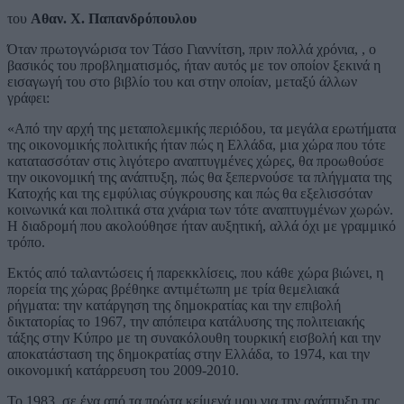
του
Αθαν. Χ. Παπανδρόπουλου
Όταν πρωτογνώρισα τον Τάσο Γιαννίτση, πριν πολλά χρόνια, , ο
βασικός του προβληματισμός, ήταν αυτός με τον οποίον ξεκινά η
εισαγωγή του στο βιβλίο του και στην οποίαν, μεταξύ άλλων
γράφει:
«Από την αρχή της μεταπολεμικής περιόδου, τα μεγάλα ερωτήματα
της οικονομικής πολιτικής ήταν πώς η Ελλάδα, μια χώρα που τότε
κατατασσόταν στις λιγότερο αναπτυγμένες χώρες, θα προωθούσε
την οικονομική της ανάπτυξη, πώς θα ξεπερνούσε τα πλήγματα της
Κατοχής και της εμφύλιας σύγκρουσης και πώς θα εξελισσόταν
κοινωνικά και πολιτικά στα χνάρια των τότε αναπτυγμένων χωρών.
Η διαδρομή που ακολούθησε ήταν αυξητική, αλλά όχι με γραμμικό
τρόπο.
Εκτός από ταλαντώσεις ή παρεκκλίσεις, που κάθε χώρα βιώνει, η
πορεία της χώρας βρέθηκε αντιμέτωπη με τρία θεμελιακά
ρήγματα: την κατάργηση της δημοκρατίας και την επιβολή
δικτατορίας το 1967, την απόπειρα κατάλυσης της πολιτειακής
τάξης στην Κύπρο με τη συνακόλουθη τουρκική εισβολή και την
αποκατάσταση της δημοκρατίας στην Ελλάδα, το 1974, και την
οικονομική κατάρρευση του 2009-2010.
Το 1983, σε ένα από τα πρώτα κείμενά μου για την ανάπτυξη της