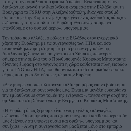
ιστό για την ασφάλεια του φυσικού αερίου. Εγκαινιάσαμε τον
διατλαντικό αγωγό την διασύνδεση ανάμεσα στην Ελλάδα και τη
Βουλγαρία το FSRU στην Αλεξανδρούπολη, έναν νέο σταθμό
συμπίεσης στην Κομοτηνή. Έχουμε γίνει ένας αξιόπιστος πάροχος
ενέργειας για τη νοτιοδυτική Ευρώπη. Θα συνεχίσουμε να
επενδύουμε στο φυσικό αέριο», υπογράμμισε.
Τον τρόπο που αλλάζει ο ρόλος της Ελλάδας στον ενεργειακό
χάρτη της Ευρώπης, με τις συνεργασίες των ΗΠΑ και όσα
ανακοινώθηκαν ήδη στην πρώτη ημέρα των εργασιών της
Διατλαντικής Συνόδου που γίνεται στο Ζάππειο, περιέγραψε
σήμερα στην ομιλία του ο Πρωθυπουργός Κυριάκος Μητσοτάκης,
δίνοντας έμφαση στο γεγονός ότι η χώρα καθίσταται πύλη εισόδου
για το LNG των ΗΠΑ, που θα αντικαταστήσει το ρωσικό φυσικό
αέριο, που τροφοδοτούσε ως τώρα την Ευρώπη .
«Δεν μπορώ να σκεφτώ κανένα καλύτερο μέρος για να βρίσκομαι
για τη διατλαντική συνεργασίας μας. Είναι μια μεγάλη ευκαιρία να
την εμβαθύνουμε στον τομέα της ενέργειας», τόνισε στην αρχή της
ομιλίας του στη Σύνοδο για την Ενέργεια ο Κυριάκος Μητσοτάκης.
«Η Ευρώπη όπως ξέρουμε είναι ένας μεγάλος εισαγωγέας
ενέργειας. Οι συμφωνίες που έχουν υπογραφεί και θα υπογραφούν
μας δείχνουν ότι υπάρχει ουσία και οφέλη», υπογράμμισε και
συνέχισε: «Αυτή η συνεργασία δεν βασίζεται μόνο στο εμπόριο