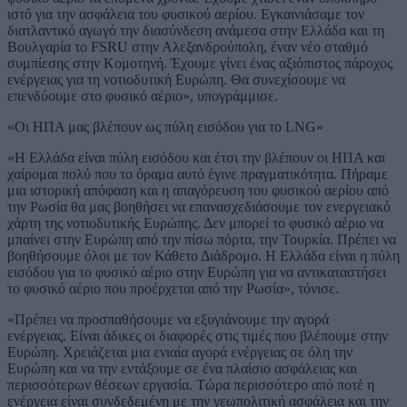
ιστό για την ασφάλεια του φυσικού αερίου. Εγκαινιάσαμε τον
διατλαντικό αγωγό την διασύνδεση ανάμεσα στην Ελλάδα και τη
Βουλγαρία το FSRU στην Αλεξανδρούπολη, έναν νέο σταθμό
συμπίεσης στην Κομοτηνή. Έχουμε γίνει ένας αξιόπιστος πάροχος
ενέργειας για τη νοτιοδυτική Ευρώπη. Θα συνεχίσουμε να
επενδύουμε στο φυσικό αέριο», υπογράμμισε.
«Οι ΗΠΑ μας βλέπουν ως πύλη εισόδου για το LNG»
«Η Ελλάδα είναι πύλη εισόδου και έτσι την βλέπουν οι ΗΠΑ και
χαίρομαι πολύ που το όραμα αυτό έγινε πραγματικότητα. Πήραμε
μια ιστορική απόφαση και η απαγόρευση του φυσικού αερίου από
την Ρωσία θα μας βοηθήσει να επανασχεδιάσουμε τον ενεργειακό
χάρτη της νοτιοδυτικής Ευρώπης. Δεν μπορεί το φυσικό αέριο να
μπαίνει στην Ευρώπη από την πίσω πόρτα, την Τουρκία. Πρέπει να
βοηθήσουμε όλοι με τον Κάθετο Διάδρομο. Η Ελλάδα είναι η πύλη
εισόδου για το φυσικό αέριο στην Ευρώπη για να αντικαταστήσει
το φυσικό αέριο που προέρχεται από την Ρωσία», τόνισε.
«Πρέπει να προσπαθήσουμε να εξυγιάνουμε την αγορά
ενέργειας. Είναι άδικες οι διαφορές στις τιμές που βλέπουμε στην
Ευρώπη. Χρειάζεται μια ενιαία αγορά ενέργειας σε όλη την
Ευρώπη και να την εντάξουμε σε ένα πλαίσιο ασφάλειας και
περισσότερων θέσεων εργασία. Τώρα περισσότερο από ποτέ η
ενέργεια είναι συνδεδεμένη με την γεωπολιτική ασφάλεια και την