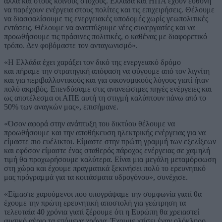
αλλά και στους κοινούς στόχους. Ελλάδα και ΗΠΑ έχουν ευθύνη
να παρέχουν ενέργεια στους πολίτες και τις επιχειρήσεις. Θέλουμε
να διασφαλίσουμε τις ενεργειακές υποδομές χωρίς γεωπολιτικές
εντάσεις. Θέλουμε να αναπτύξουμε νέες συνεργασίες και να
προωθήσουμε τις πράσινες πολιτικές, ο καθένας με διαφορετικό
τρόπο. Δεν φοβόμαστε τον ανταγωνισμό».
«Η Ελλάδα έχει χαράξει τον δικό της ενεργειακό δρόμο
και πήραμε την στρατηγική απόφαση να φύγουμε από τον λιγνίτη
και για περιβαλλοντικούς και για οικονομικούς λόγους γιατί ήταν
πολύ ακριβός. Επενδύσαμε στις ανανεώσιμες πηγές ενέργειες και
ως αποτέλεσμα οι ΑΠΕ αυτή τη στιγμή καλύπτουν πάνω από το
50% των αναγκών μας», επισήμανε.
«Όσον αφορά στην ανάπτυξη του δικτύου θέλουμε να
προωθήσουμε και την αποθήκευση ηλεκτρικής ενέργειας για να
είμαστε πιο ευέλικτοι. Είμαστε στην πρώτη γραμμή των εξελίξεων
και εφόσον είμαστε ένας σταθερός πάροχος ενέργειας σε χαμηλή
τιμή θα προχωρήσουμε καλύτερα. Είναι μια μεγάλη μεταμόρφωση
στη χώρα και έχουμε πραγματικά ξεκινήσει πολύ το ερευνητικό
μας πρόγραμμά για τα κοιτάσματα υδρογόνου», συνέχισε.
«Είμαστε χαρούμενοι που υπογράψαμε την συμφωνία γιατί θα
έχουμε την πρώτη ερευνητική αποστολή για γεώτρηση τα
τελευταία 40 χρόνια γιατί ξέρουμε ότι η Ευρώπη θα χρειαστεί
φυσικό αέριο τα επόμενα χρόνια. Έχουμε χτίσει έναν ολόκληρο