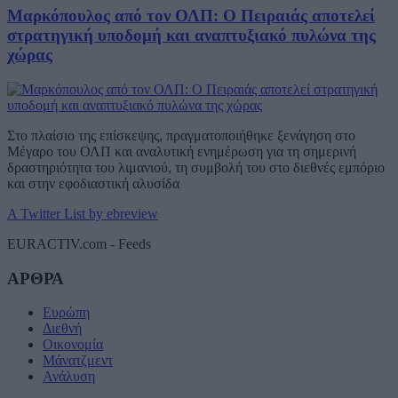
Μαρκόπουλος από τον ΟΛΠ: Ο Πειραιάς αποτελεί
στρατηγική υποδομή και αναπτυξιακό πυλώνα της
χώρας
Στο πλαίσιο της επίσκεψης, πραγματοποιήθηκε ξενάγηση στο
Μέγαρο του ΟΛΠ και αναλυτική ενημέρωση για τη σημερινή
δραστηριότητα του λιμανιού, τη συμβολή του στο διεθνές εμπόριο
και στην εφοδιαστική αλυσίδα
A Twitter List by ebreview
EURACTIV.com - Feeds
ΑΡΘΡΑ
Ευρώπη
Διεθνή
Οικονομία
Μάνατζμεντ
Ανάλυση