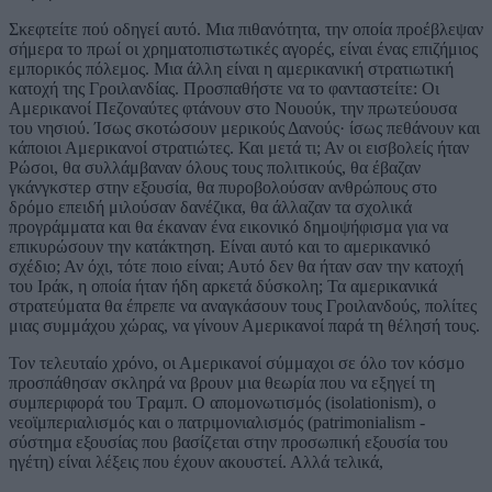
Σκεφτείτε πού οδηγεί αυτό. Μια πιθανότητα, την οποία προέβλεψαν
σήμερα το πρωί οι χρηματοπιστωτικές αγορές, είναι ένας επιζήμιος
εμπορικός πόλεμος. Μια άλλη είναι η αμερικανική στρατιωτική
κατοχή της Γροιλανδίας. Προσπαθήστε να το φανταστείτε: Οι
Αμερικανοί Πεζοναύτες φτάνουν στο Νουούκ, την πρωτεύουσα
του νησιού. Ίσως σκοτώσουν μερικούς Δανούς· ίσως πεθάνουν και
κάποιοι Αμερικανοί στρατιώτες. Και μετά τι; Αν οι εισβολείς ήταν
Ρώσοι, θα συλλάμβαναν όλους τους πολιτικούς, θα έβαζαν
γκάνγκστερ στην εξουσία, θα πυροβολούσαν ανθρώπους στο
δρόμο επειδή μιλούσαν δανέζικα, θα άλλαζαν τα σχολικά
προγράμματα και θα έκαναν ένα εικονικό δημοψήφισμα για να
επικυρώσουν την κατάκτηση. Είναι αυτό και το αμερικανικό
σχέδιο; Αν όχι, τότε ποιο είναι; Αυτό δεν θα ήταν σαν την κατοχή
του Ιράκ, η οποία ήταν ήδη αρκετά δύσκολη; Τα αμερικανικά
στρατεύματα θα έπρεπε να αναγκάσουν τους Γροιλανδούς, πολίτες
μιας συμμάχου χώρας, να γίνουν Αμερικανοί παρά τη θέλησή τους.
Τον τελευταίο χρόνο, οι Αμερικανοί σύμμαχοι σε όλο τον κόσμο
προσπάθησαν σκληρά να βρουν μια θεωρία που να εξηγεί τη
συμπεριφορά του Τραμπ. Ο απομονωτισμός (isolationism), ο
νεοϊμπεριαλισμός και ο πατριμονιαλισμός (patrimonialism -
σύστημα εξουσίας που βασίζεται στην προσωπική εξουσία του
ηγέτη) είναι λέξεις που έχουν ακουστεί. Αλλά τελικά,