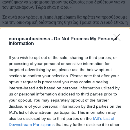
αρνήθηκαν να χρησιμοποιήσουν τις εξουσίες που διαθέτουν για να
τον μπλοκάρουν. Τώρα είναι η ώρα.»
Σε αυτά που γράφει η Anne Applebaum θα πρέπει να προσθέσουμε
και την οικονομική διάσταση της θητείας Τραμπ στο Λευκό Οίκο, η
οποία
προσωρινά φαίνεται να είναι θετική, πλην όμως ο Τραμπ δεν
europeanbusiness -
Do Not Process My Personal
δείχνει να γνωρίζει ότι «πίσω έχει η αχλάδα την ουρά».
Information
Και από την άποψη αυτή, οι Ρεπουμπλικάνοι θα πρέπει να λάβουν
υπόψη τους ότι ο σημερινός πρόεδρος ενδιαφέρεται μόνο να
If you wish to opt-out of the sale, sharing to third parties, or
πουλάει φιγούρα και φούμαρα. Αντιθέτως, το κόμμα του θα
processing of your personal or sensitive information for
μπορούσε να εισπράξει μια βαθειά λαϊκή δυσαρέσκεια, όταν τα
targeted advertising by us, please use the below opt-out
δασμολογικά μέτρα θα αρχίσουν να έχουν επιπτώσεις στην
section to confirm your selection. Please note that after your
αμερικανική απασχόληση και στις τσέπες των καταναλωτών, ενώ
opt-out request is processed you may continue seeing
την ίδια στιγμή η Αμερική δεν θα έχει ούτε φίλους, αλλ’ ούτε και
interest-based ads based on personal information utilized by
ηθικό ανάστημα.
us or personal information disclosed to third parties prior to
ΔΙΑΒΑΣΤΕ ΑΚΟΜΗ
your opt-out. You may separately opt-out of the further
disclosure of your personal information by third parties on the
IAB’s list of downstream participants. This information may
also be disclosed by us to third parties on the
IAB’s List of
Downstream Participants
that may further disclose it to other