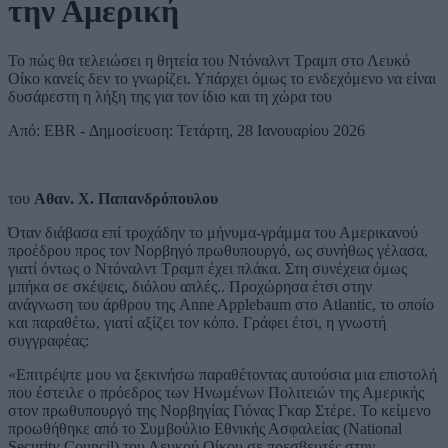
την Αμερική
Το πώς θα τελειώσει η θητεία του Ντόναλντ Τραμπ στο Λευκό
Οίκο κανείς δεν το γνωρίζει. Υπάρχει όμως το ενδεχόμενο να είναι
δυσάρεστη η λήξη της για τον ίδιο και τη χώρα του
Από: EBR - Δημοσίευση: Τετάρτη, 28 Ιανουαρίου 2026
του
Αθαν. Χ. Παπανδρόπουλου
Όταν διάβασα επί τροχάδην το μήνυμα-γράμμα του Αμερικανού
προέδρου προς τον Νορβηγό πρωθυπουργό, ως συνήθως γέλασα,
γιατί όντως ο Ντόναλντ Τραμπ έχει πλάκα. Στη συνέχεια όμως
μπήκα σε σκέψεις, διόλου απλές.. Προχώρησα έτσι στην
ανάγνωση του άρθρου της Anne Applebaum στο Atlantic, το οποίο
και παραθέτω, γιατί αξίζει τον κόπο. Γράφει έτσι, η γνωστή
συγγραφέας:
«Επιτρέψτε μου να ξεκινήσω παραθέτοντας αυτούσια μια επιστολή
που έστειλε ο πρόεδρος των Ηνωμένων Πολιτειών της Αμερικής
στον πρωθυπουργό της Νορβηγίας Γιόνας Γκαρ Στέρε. Το κείμενο
προωθήθηκε από το Συμβούλιο Εθνικής Ασφαλείας (National
Security Council) του Λευκού Οίκου σε πρεσβευτές στην