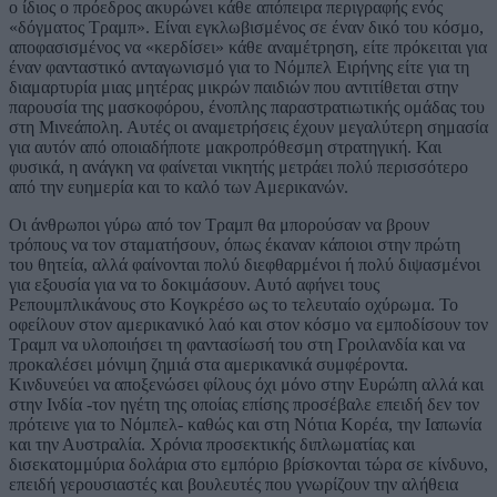
ο ίδιος ο πρόεδρος ακυρώνει κάθε απόπειρα περιγραφής ενός
«δόγματος Τραμπ». Είναι εγκλωβισμένος σε έναν δικό του κόσμο,
αποφασισμένος να «κερδίσει» κάθε αναμέτρηση, είτε πρόκειται για
έναν φανταστικό ανταγωνισμό για το Νόμπελ Ειρήνης είτε για τη
διαμαρτυρία μιας μητέρας μικρών παιδιών που αντιτίθεται στην
παρουσία της μασκοφόρου, ένοπλης παραστρατιωτικής ομάδας του
στη Μινεάπολη. Αυτές οι αναμετρήσεις έχουν μεγαλύτερη σημασία
για αυτόν από οποιαδήποτε μακροπρόθεσμη στρατηγική. Και
φυσικά, η ανάγκη να φαίνεται νικητής μετράει πολύ περισσότερο
από την ευημερία και το καλό των Αμερικανών.
Οι άνθρωποι γύρω από τον Τραμπ θα μπορούσαν να βρουν
τρόπους να τον σταματήσουν, όπως έκαναν κάποιοι στην πρώτη
του θητεία, αλλά φαίνονται πολύ διεφθαρμένοι ή πολύ διψασμένοι
για εξουσία για να το δοκιμάσουν. Αυτό αφήνει τους
Ρεπουμπλικάνους στο Κογκρέσο ως το τελευταίο οχύρωμα. Το
οφείλουν στον αμερικανικό λαό και στον κόσμο να εμποδίσουν τον
Τραμπ να υλοποιήσει τη φαντασίωσή του στη Γροιλανδία και να
προκαλέσει μόνιμη ζημιά στα αμερικανικά συμφέροντα.
Κινδυνεύει να αποξενώσει φίλους όχι μόνο στην Ευρώπη αλλά και
στην Ινδία -τον ηγέτη της οποίας επίσης προσέβαλε επειδή δεν τον
πρότεινε για το Νόμπελ- καθώς και στη Νότια Κορέα, την Ιαπωνία
και την Αυστραλία. Χρόνια προσεκτικής διπλωματίας και
δισεκατομμύρια δολάρια στο εμπόριο βρίσκονται τώρα σε κίνδυνο,
επειδή γερουσιαστές και βουλευτές που γνωρίζουν την αλήθεια