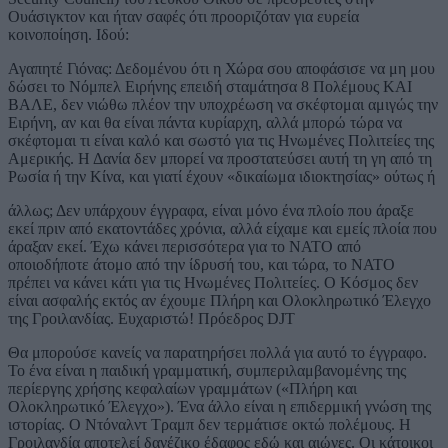
Ουάσιγκτον και ήταν σαφές ότι προοριζόταν για ευρεία
κοινοποίηση. Ιδού:
Αγαπητέ Γιόνας: Δεδομένου ότι η Χώρα σου αποφάσισε να μη μου
δώσει το Νόμπελ Ειρήνης επειδή σταμάτησα 8 Πολέμους ΚΑΙ
ΒΑΛΕ, δεν νιώθω πλέον την υποχρέωση να σκέφτομαι αμιγώς την
Ειρήνη, αν και θα είναι πάντα κυρίαρχη, αλλά μπορώ τώρα να
σκέφτομαι τι είναι καλό και σωστό για τις Ηνωμένες Πολιτείες της
Αμερικής. Η Δανία δεν μπορεί να προστατεύσει αυτή τη γη από τη
Ρωσία ή την Κίνα, και γιατί έχουν «δικαίωμα ιδιοκτησίας» ούτως ή
άλλως; Δεν υπάρχουν έγγραφα, είναι μόνο ένα πλοίο που άραξε
εκεί πριν από εκατοντάδες χρόνια, αλλά είχαμε και εμείς πλοία που
άραξαν εκεί. Έχω κάνει περισσότερα για το NATO από
οποιοδήποτε άτομο από την ίδρυσή του, και τώρα, το NATO
πρέπει να κάνει κάτι για τις Ηνωμένες Πολιτείες. Ο Κόσμος δεν
είναι ασφαλής εκτός αν έχουμε Πλήρη και Ολοκληρωτικό Έλεγχο
της Γροιλανδίας. Ευχαριστώ! Πρόεδρος DJT
Θα μπορούσε κανείς να παρατηρήσει πολλά για αυτό το έγγραφο.
Το ένα είναι η παιδική γραμματική, συμπεριλαμβανομένης της
περίεργης χρήσης κεφαλαίων γραμμάτων («Πλήρη και
Ολοκληρωτικό Έλεγχο»). Ένα άλλο είναι η επιδερμική γνώση της
ιστορίας. Ο Ντόναλντ Τραμπ δεν τερμάτισε οκτώ πολέμους. Η
Γροιλανδία αποτελεί δανέζικο έδαφος εδώ και αιώνες. Οι κάτοικοι