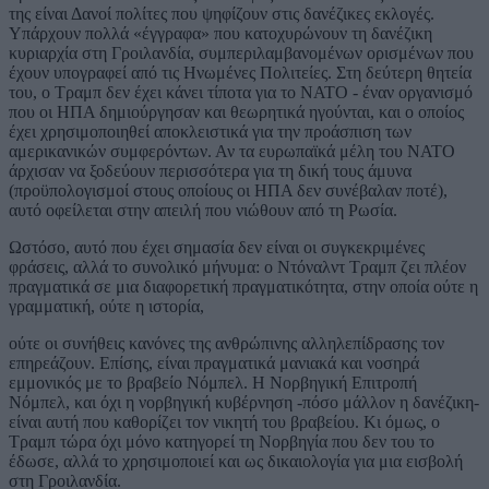
της είναι Δανοί πολίτες που ψηφίζουν στις δανέζικες εκλογές.
Υπάρχουν πολλά «έγγραφα» που κατοχυρώνουν τη δανέζικη
κυριαρχία στη Γροιλανδία, συμπεριλαμβανομένων ορισμένων που
έχουν υπογραφεί από τις Ηνωμένες Πολιτείες. Στη δεύτερη θητεία
του, ο Τραμπ δεν έχει κάνει τίποτα για το NATO - έναν οργανισμό
που οι ΗΠΑ δημιούργησαν και θεωρητικά ηγούνται, και ο οποίος
έχει χρησιμοποιηθεί αποκλειστικά για την προάσπιση των
αμερικανικών συμφερόντων. Αν τα ευρωπαϊκά μέλη του NATO
άρχισαν να ξοδεύουν περισσότερα για τη δική τους άμυνα
(προϋπολογισμοί στους οποίους οι ΗΠΑ δεν συνέβαλαν ποτέ),
αυτό οφείλεται στην απειλή που νιώθουν από τη Ρωσία.
Ωστόσο, αυτό που έχει σημασία δεν είναι οι συγκεκριμένες
φράσεις, αλλά το συνολικό μήνυμα: ο Ντόναλντ Τραμπ ζει πλέον
πραγματικά σε μια διαφορετική πραγματικότητα, στην οποία ούτε η
γραμματική, ούτε η ιστορία,
ούτε οι συνήθεις κανόνες της ανθρώπινης αλληλεπίδρασης τον
επηρεάζουν. Επίσης, είναι πραγματικά μανιακά και νοσηρά
εμμονικός με το βραβείο Νόμπελ. Η Νορβηγική Επιτροπή
Νόμπελ, και όχι η νορβηγική κυβέρνηση -πόσο μάλλον η δανέζικη-
είναι αυτή που καθορίζει τον νικητή του βραβείου. Κι όμως, ο
Τραμπ τώρα όχι μόνο κατηγορεί τη Νορβηγία που δεν του το
έδωσε, αλλά το χρησιμοποιεί και ως δικαιολογία για μια εισβολή
στη Γροιλανδία.