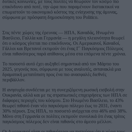
δυτικές κοινωνίες, με τους πολίτες να θεωρούν τον κόσμο πιο
επικίνδυνο από ποτέ, την ώρα που παραμένουν διστακτικοί να
επωμιστούν το οικονομικό κόστος της ενίσχυσης της άμυνας,
σύμφωνα με πρόσφατη δημοσκόπηση του Politico.
Στις πέντε χώρες της έρευνας — ΗΠΑ, Καναδάς, Ηνωμένο
Βασίλειο, Γαλλία και Γερμανία — η μεγάλη πλειονότητα θεωρεί
ότι ο κόσμος γίνεται πιο επικίνδυνος. Οι Αμερικανοί, Καναδοί,
Γάλλοι και Βρετανοί εκτιμούν ότι ένας Γ΄ Παγκόσμιος Πόλεμος
είναι πιθανότερος παρά απίθανος μέσα στα επόμενα πέντε χρόνια.
Το ποσοστό αυτό έχει αυξηθεί σημαντικά από τον Μάρτιο του
2025, γεγονός που, σύμφωνα με τους αναλυτές, αντανακλά μια
δραματική μετατόπιση προς ένα πιο ανασφαλές διεθνές
περιβάλλον.
Η ανησυχία συνδέεται με τη συνεχιζόμενη ρωσική εισβολή στην
Ουκρανία, αλλά και με τις στρατιωτικές επιχειρήσεις των ΗΠΑ σε
διάφορες περιοχές του κόσμου. Στο Ηνωμένο Βασίλειο, το 43%
θεωρεί πιθανό έναν νέο παγκόσμιο πόλεμο έως το 2031, έναντι
30% πέρυσι. Στις ΗΠΑ, το ποσοστό ανέρχεται στο 46% από 38%.
Μόνο στη Γερμανία οι πολίτες εκτιμούν συνολικά ότι ένας τρίτος
παγκόσμιος πόλεμος δεν είναι πιθανός στο άμεσο μέλλον.
Οι Αμερικανοί είναι οι πιθανότεροι να πιστεύουν ότι η χώρα τους