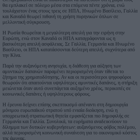
θα εμπλακεί σε πόλεμο μέσα στα επόμενα πέντε χρόνια, ενώ
τουλάχιστον ένας στους τρεις σε ΗΠΑ, Ηνωμένο Βασίλειο, Γαλλία
και Καναδά θεωρεί πιθανή τη χρήση πυρηνικών όπλων σε
μελλοντική σύγκρουση.
Η Ρωσία θεωρείται η μεγαλύτερη απειλή για την ειρήνη στην
Ευρώπη, ενώ στον Καναδά οι ΗΠΑ καταγράφονται ως η
βασικότερη απειλή ασφάλειας. Σε Γαλλία, Γερμανία και Ηνωμένο
Βασίλειο, οι ΗΠΑ κατατάσσονται δεύτερη απειλή, συχνότερα από
την Κίνα.
Παρά την αυξανόμενη ανησυχία, η διάθεση για αύξηση των
αμυντικών δαπανών παραμένει περιορισμένη όταν τίθεται το
ζήτημα της χρηματοδότησης. Αν και οι περισσότεροι ψηφοφόροι
θεωρούν ότι απαιτούνται υψηλότερες αμυντικές δαπάνες, η στήριξη
μειώνεται όταν αυτό συνεπάγεται αυξημένο χρέος, περικοπές σε
κοινωνικές δαπάνες ή υψηλότερους φόρους.
Η έρευνα δείχνει επίσης σκεπτικισμό απέναντι στη δημιουργία
μόνιμου ευρωπαϊκού στρατού υπό ενιαία διοίκηση, ενώ η
υποχρεωτική στρατιωτική θητεία εμφανίζεται πιο δημοφιλής σε
Γερμανία και Γαλλία. Συνολικά, τα ευρήματα αναδεικνύουν το
δίλημμα των δυτικών κυβερνήσεων: αυξανόμενος φόβος πολέμου,
αλλά περιορισμένη κοινωνική συναίνεση για το οικονομικό κόστος
της άμυνας.