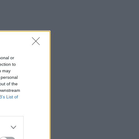
sonal or
ection to
ou may
 personal
out of the
 downstream
B’s List of