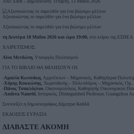
Από: EBR - Δημοσίευση: Τετάρτη, 13 Μαΐου 2026
Αξιοποιώντας το παρελθόν για ένα βιώσιμο μέλλον
Αξιοποιώντας το παρελθόν για ένα βιώσιμο μέλλον
τη Δευτέρα 18 Μαΐου 2026 και ώρα 19:00,
στο κτίριο της ΕΣΗΕΑ
ΧΑΙΡΕΤΙΣΜΟΣ:
Λίνα Μενδώνη
, Υπουργός Πολιτισμού
ΓΙΑ ΤΟ ΒΙΒΛΙΟ ΘΑ ΜΙΛΗΣΟΥΝ ΟΙ:
-
Αμαλία Κωτσάκη
, Αρχιτέκτων – Μηχανικός, Καθηγήτρια Πολυτε
-
Χάρης Κοκκώσης
, Χωροτάκτης – Πολεοδόμος – Μηχανικός, Ομ.
-
Πάνος Τσακλόγλου
, Οικονομολόγος, Καθηγητής Οικονομικού Πα
-
Andrea Nanetti
, Ιστορικός, Distinguished Professor, Guangzhou A
Συντονίζει η δημοσιογράφος Δήμητρα Καδδά
ΕΚΔΟΣΕΙΣ ΕΥΡΑΣΙΑ
ΔΙΑΒΑΣΤΕ ΑΚΟΜΗ