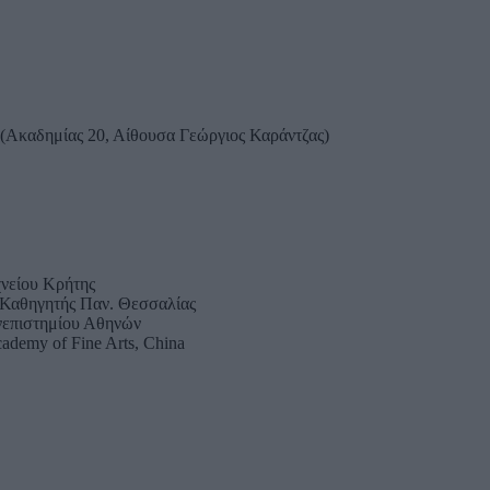
 (Ακαδημίας 20, Αίθουσα Γεώργιος Καράντζας)
χνείου Κρήτης
 Καθηγητής Παν. Θεσσαλίας
νεπιστημίου Αθηνών
cademy of Fine Arts, China