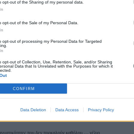
o opt-out of the Sharing of my personal data.
In
o opt-out of the Sale of my Personal Data.
In
to opt-out of processing my Personal Data for Targeted
ing.
In
o opt-out of Collection, Use, Retention, Sale, and/or Sharing
ersonal Data that Is Unrelated with the Purposes for which it
lected.
Out
CONFIRM
για την Ελλάδα όσο και για πολλές αναπτυγμένες οικονομίες είναι οι 
Data Deletion
Data Access
Privacy Policy
ης
ραγματικότητες που δεν προκαλούν καθόλου … γέλιο