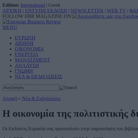
Edition:
International
|
Greek
ΑΡΧΙΚΗ
|
ΕΝΤΥΠΗ ΕΚΔΟΣΗ
|
NEWSLETTER
|
WEB TV
|
ΦΑ
FOLLOW EBR MAGAZINE ON:
MENU
ΕΥΡΩΠΗ
ΔΙΕΘΝΗ
ΟΙΚΟΝΟΜΙΑ
ΕΝΕΡΓΕΙΑ
ΜΑΝΑΤΖΜΕΝΤ
ΑΝΑΛΥΣΗ
ΓΝΩΜΗ
ΝΕΑ & ΕΚΔΗΛΩΣΕΙΣ
Αρχική
»
Νέα & Εκδηλώσεις
Η οικονομία της πολιτιστικής 
Οι Εκδόσεις Ευρασία σας προσκαλούν στην παρουσίαση του βιβλί