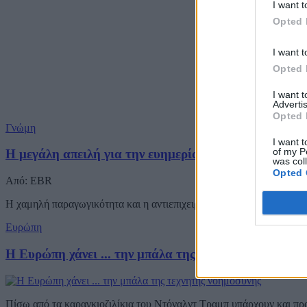
I want t
Opted 
I want t
Opted 
I want 
Advertis
Opted 
Γνώμη
I want t
of my P
Η μεγάλη απειλή για την ευημερία μας
was col
Opted 
Από: EBR
Η χαμηλή παραγωγικότητα και η αντιεπιχειρηματική ιδεολογία, τόσο 
Ευρώπη
Η Ευρώπη χάνει ... την μπάλα της τεχνητής νοημοσύν
Πίσω από τα καραγκιοζιλίκια του Ντόναλντ Τραμπ υπάρχουν και π