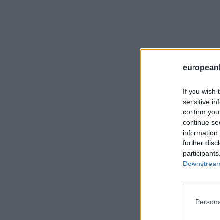
european
If you wish 
sensitive in
confirm you
continue se
information 
further disc
participants
Downstream 
Persona