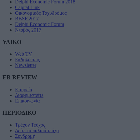
Delphi Economic Forum 2018
Capital Link
Οικονομικός Ταχυδρόμος
BBSF 2017
Delphi Economic Forum
Νταβός 2017
ΥΛΙΚΟ
Web TV
Εκδηλώσεις
Newsletter
EB REVIEW
Εταιρεία
Διαφημιστείτε
Επικοινωνία
ΠΕΡΙΟΔΙΚΟ
Τρέχον Τεύχος
Δείτε τα παλαιά τεύχη
Συνδρομή