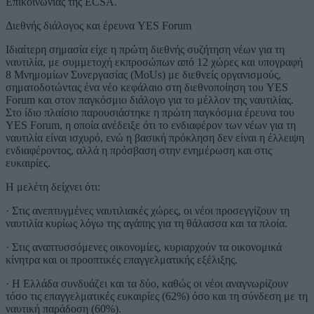
Επικοινωνίας της ECSA.
Διεθνής διάλογος και έρευνα YES Forum
Ιδιαίτερη σημασία είχε η πρώτη διεθνής συζήτηση νέων για τη
ναυτιλία, με συμμετοχή εκπροσώπων από 12 χώρες και υπογραφή
8 Μνημομίων Συνεργασίας (MoUs) με διεθνείς οργανισμούς,
σηματοδοτώντας ένα νέο κεφάλαιο στη διεθνοποίηση του YES
Forum και στον παγκόσμιο διάλογο για το μέλλον της ναυτιλίας.
Στο ίδιο πλαίσιο παρουσιάστηκε η πρώτη παγκόσμια έρευνα του
YES Forum, η οποία ανέδειξε ότι το ενδιαφέρον των νέων για τη
ναυτιλία είναι ισχυρό, ενώ η βασική πρόκληση δεν είναι η έλλειψη
ενδιαφέροντος, αλλά η πρόσβαση στην ενημέρωση και στις
ευκαιρίες.
Η μελέτη δείχνει ότι:
· Στις ανεπτυγμένες ναυτιλιακές χώρες, οι νέοι προσεγγίζουν τη
ναυτιλία κυρίως λόγω της αγάπης για τη θάλασσα και τα πλοία.
· Στις αναπτυσσόμενες οικονομίες, κυριαρχούν τα οικονομικά
κίνητρα και οι προοπτικές επαγγελματικής εξέλιξης.
· Η Ελλάδα συνδυάζει και τα δύο, καθώς οι νέοι αναγνωρίζουν
τόσο τις επαγγελματικές ευκαιρίες (62%) όσο και τη σύνδεση με τη
ναυτική παράδοση (60%).