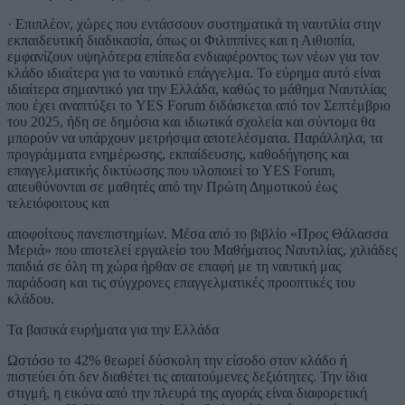
· Επιπλέον, χώρες που εντάσσουν συστηματικά τη ναυτιλία στην
εκπαιδευτική διαδικασία, όπως οι Φιλιππίνες και η Αιθιοπία,
εμφανίζουν υψηλότερα επίπεδα ενδιαφέροντος των νέων για τον
κλάδο ιδιαίτερα για το ναυτικό επάγγελμα. Το εύρημα αυτό είναι
ιδιαίτερα σημαντικό για την Ελλάδα, καθώς το μάθημα Ναυτιλίας
που έχει αναπτύξει το YES Forum διδάσκεται από τον Σεπτέμβριο
του 2025, ήδη σε δημόσια και ιδιωτικά σχολεία και σύντομα θα
μπορούν να υπάρχουν μετρήσιμα αποτελέσματα. Παράλληλα, τα
προγράμματα ενημέρωσης, εκπαίδευσης, καθοδήγησης και
επαγγελματικής δικτύωσης που υλοποιεί το YES Forum,
απευθύνονται σε μαθητές από την Πρώτη Δημοτικού έως
τελειόφοιτους και
αποφοίτους πανεπιστημίων. Μέσα από το βιβλίο «Προς Θάλασσα
Μεριά» που αποτελεί εργαλείο του Μαθήματος Ναυτιλίας, χιλιάδες
παιδιά σε όλη τη χώρα ήρθαν σε επαφή με τη ναυτική μας
παράδοση και τις σύγχρονες επαγγελματικές προοπτικές του
κλάδου.
Τα βασικά ευρήματα για την Ελλάδα
Ωστόσο το 42% θεωρεί δύσκολη την είσοδο στον κλάδο ή
πιστεύει ότι δεν διαθέτει τις απαιτούμενες δεξιότητες. Την ίδια
στιγμή, η εικόνα από την πλευρά της αγοράς είναι διαφορετική