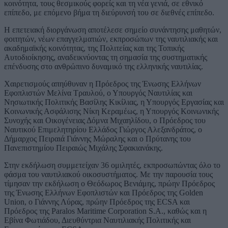
κοινότητα, τους θεσμικούς φορείς και τη νέα γενιά, σε εθνικό
επίπεδο, με επόμενο βήμα τη διεύρυνσή του σε διεθνές επίπεδο.
Η επετειακή διοργάνωση αποτέλεσε σημείο συνάντησης μαθητών,
φοιτητών, νέων επαγγελματιών, εκπροσώπων της ναυτιλιακής και
ακαδημαϊκής κοινότητας, της Πολιτείας και της Τοπικής
Αυτοδιοίκησης, αναδεικνύοντας τη σημασία της συστηματικής
επένδυσης στο ανθρώπινο δυναμικό της ελληνικής ναυτιλίας.
Χαιρετισμούς απηύθυναν η Πρόεδρος της Ένωσης Ελλήνων
Εφοπλιστών Μελίνα Τραυλού, ο Υπουργός Ναυτιλίας και
Νησιωτικής Πολιτικής Βασίλης Κικίλιας, η Υπουργός Εργασίας και
Κοινωνικής Ασφάλισης Νίκη Κεραμέως, η Υπουργός Κοινωνικής
Συνοχής και Οικογένειας Δόμνα Μιχαηλίδου, ο Πρόεδρος του
Ναυτικού Επιμελητηρίου Ελλάδος Γιώργος Αλεξανδράτος, ο
Δήμαρχος Πειραιά Γιάννης Μώραλης και ο Πρύτανης του
Πανεπιστημίου Πειραιώς Μιχάλης Σφακιανάκης.
Στην εκδήλωση συμμετείχαν 36 ομιλητές, εκπροσωπώντας όλο το
φάσμα του ναυτιλιακού οικοσυστήματος. Με την παρουσία τους
τίμησαν την εκδήλωση ο Θεόδωρος Βενιάμης, πρώην Πρόεδρος
της Ένωσης Ελλήνων Εφοπλιστών και Πρόεδρος της Golden
Union, ο Γιάννης Λύρας, πρώην Πρόεδρος της ECSA και
Πρόεδρος της Paralos Maritime Corporation S.A., καθώς και η
Εβίνα Φωτιάδου, Διευθύντρια Ναυτιλιακής Πολιτικής και