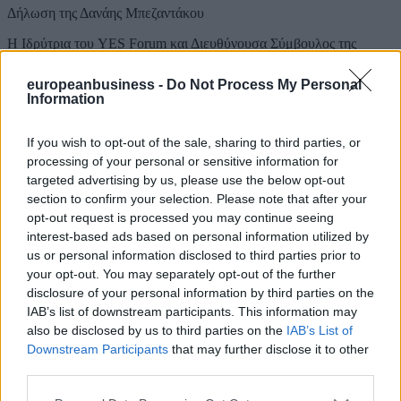
Δήλωση της Δανάης Μπεζαντάκου
Η Ιδρύτρια του YES Forum και Διευθύνουσα Σύμβουλος της
Navigator Shipping Consultants, Δανάη Μπεζαντάκου, δήλωσε:
«Το σημαντικότερο επίτευγμα του YES Forum είναι η δημιουργία
europeanbusiness -
Do Not Process My Personal
ενός σταθερού και ουσιαστικού διαλόγου ανάμεσα στην
Information
επιχειρηματική και την ακαδημαϊκή κοινότητα, τους θεσμικούς
φορείς και τη νέα γενιά, σε εθνικό επίπεδο, με επόμενο βήμα τη
διεύρυνσή του σε διεθνές επίπεδο. Μέσα από αυτόν τον διάλογο, η
If you wish to opt-out of the sale, sharing to third parties, or
ναυτιλία γίνεται πιο προσιτή, πιο κατανοητή και πιο ανοιχτή στους
processing of your personal or sensitive information for
νέους ανθρώπους, ενώ παράλληλα αναδεικνύεται η σημασία της
targeted advertising by us, please use the below opt-out
διεθνούς συνεργασίας στη συζήτηση για τη νέα γενιά και το μέλλον
section to confirm your selection. Please note that after your
του κλάδου.»
opt-out request is processed you may continue seeing
interest-based ads based on personal information utilized by
ΔΙΑΒΑΣΤΕ ΑΚΟΜΗ
us or personal information disclosed to third parties prior to
your opt-out. You may separately opt-out of the further
disclosure of your personal information by third parties on the
IAB’s list of downstream participants. This information may
also be disclosed by us to third parties on the
IAB’s List of
Downstream Participants
that may further disclose it to other
third parties.