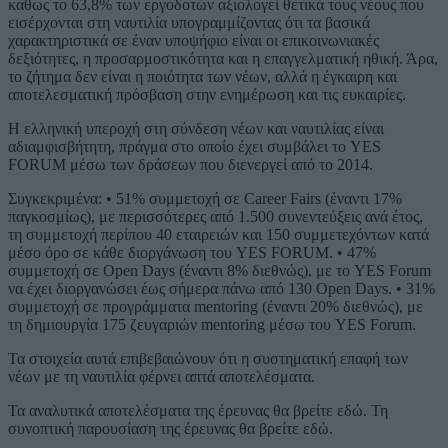
καθως το 63,8% των εργοδοτών αξιολογεί θετικά τους νέους που
εισέρχονται στη ναυτιλία υπογραμμίζοντας ότι τα βασικά
χαρακτηριστικά σε έναν υποψήφιο είναι οι επικοινωνιακές
δεξιότητες, η προσαρμοστικότητα και η επαγγελματική ηθική. Άρα,
το ζήτημα δεν είναι η ποιότητα των νέων, αλλά η έγκαιρη και
αποτελεσματική πρόσβαση στην ενημέρωση και τις ευκαιρίες.
Η ελληνική υπεροχή στη σύνδεση νέων και ναυτιλίας είναι
αδιαμφισβήτητη, πράγμα στο οποίο έχει συμβάλει το YES
FORUM μέσω των δράσεων που διενεργεί από το 2014.
Συγκεκριμένα: • 51% συμμετοχή σε Career Fairs (έναντι 17%
παγκοσμίως), με περισσότερες από 1.500 συνεντεύξεις ανά έτος,
τη συμμετοχή περίπου 40 εταιρειών και 150 συμμετεχόντων κατά
μέσο όρο σε κάθε διοργάνωση του YES FORUM. • 47%
συμμετοχή σε Open Days (έναντι 8% διεθνώς), με το YES Forum
να έχει διοργανώσει έως σήμερα πάνω από 130 Open Days. • 31%
συμμετοχή σε προγράμματα mentoring (έναντι 20% διεθνώς), με
τη δημιουργία 175 ζευγαριών mentoring μέσω του YES Forum.
Τα στοιχεία αυτά επιβεβαιώνουν ότι η συστηματική επαφή των
νέων με τη ναυτιλία φέρνει απτά αποτελέσματα.
Τα αναλυτικά αποτελέσματα της έρευνας θα βρείτε εδώ. Τη
συνοπτική παρουσίαση της έρευνας θα βρείτε εδώ.