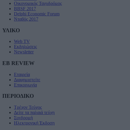
Οικονομικός Ταχυδρόμος
BBSF 2017
Delphi Economic Forum
Νταβός 2017
ΥΛΙΚΟ
Web TV
Εκδηλώσεις
Newsletter
EB REVIEW
Εταιρεία
Διαφημιστείτε
Επικοινωνία
ΠΕΡΙΟΔΙΚΟ
Τρέχον Τεύχος
Δείτε τα παλαιά τεύχη
Συνδρομή
Ηλεκτρονική Έκδοση