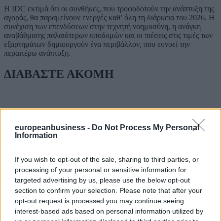
Η IDC εκτιμά ότι οι συνθήκες, που τροφοδοτούν την ανάπτυξη της
αγοράς, θα παραμείνουν ενεργές καθ’ όλη τη διάρκεια του 2026. Η
συνέχιση των επενδύσεων στην τεχνητή νοημοσύνη, η ανάγκη
αναβάθμισης παλαιότερων υποδομών και οι πιέσεις στις τιμές των
εξαρτημάτων δημιουργούν ένα περιβάλλον, που ευνοεί την
περαιτέρω ανάπτυξη.
ΔΙΑΒΑΣΤΕ ΑΚΟΜΗ
europeanbusiness -
Do Not Process My Personal
Information
If you wish to opt-out of the sale, sharing to third parties, or
processing of your personal or sensitive information for
targeted advertising by us, please use the below opt-out
section to confirm your selection. Please note that after your
opt-out request is processed you may continue seeing
interest-based ads based on personal information utilized by