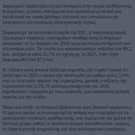
Δημιουργεί παράλληλα ισχυρή δυναμική στην αγορά αποθήκευσης
δεδομένων, η οποία επανέρχεται στο προσκήνιο μετά από μια
διετία κατά την οποία βρέθηκε στη σκιά των επενδύσεων σε
διακομιστές και υποδομές υπολογιστικής ισχύος.
Σύμφωνα με τα τελευταία στοιχεία της IDC, η παγκόσμια αγορά
εξωτερικών εταιρικών συστημάτων αποθήκευσης δεδομένων
κατέγραψε το 1ο τρίμηνο του 2026 τη μεγαλύτερη επιτάχυνση των
τελευταίων ετών. Τα έσοδα των κατασκευαστών ανήλθαν στα $9,2
δισ., αυξημένα κατά 22,7% σε σχέση με το 2025, όταν είχαν
διαμορφωθεί στα $7,5 δισ.
Η επίδοση αυτή αποκτά ιδιαίτερη σημασία, εάν ληφθεί υπόψη ότι
ολόκληρο το 2025 η αγορά είχε αναπτυχθεί με ρυθμό μόλις 3,9%,
ενώ το τελευταίο τρίμηνο της περασμένης χρονιάς η αύξηση είχε
περιοριστεί στο 5,5%. Η απότομη επιτάχυνση του 2026
σηματοδοτεί, σύμφωνα με τους αναλυτές, μια ουσιαστική αλλαγή
πορείας για τον κλάδο.
Πίσω από αυτήν τη δυναμική βρίσκονται τρεις βασικοί παράγοντες.
Ο πρώτος αφορά τη συσσωρευμένη ανάγκη των επιχειρήσεων να
ανανεώσουν υποδομές αποθήκευσης, που παρέμεναν για χρόνια σε
δεύτερη μοίρα, καθώς οι προϋπολογισμοί κατευθύνονταν, κυρίως,
σε έργα τεχνητής νοημοσύνης και νέες υπολογιστικές υποδομές.