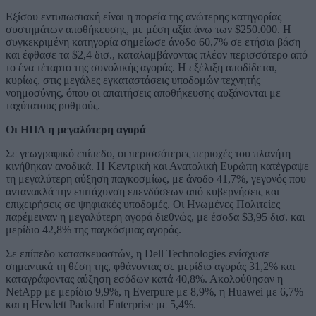
Εξίσου εντυπωσιακή είναι η πορεία της ανώτερης κατηγορίας
συστημάτων αποθήκευσης, με μέση αξία άνω των $250.000. Η
συγκεκριμένη κατηγορία σημείωσε άνοδο 60,7% σε ετήσια βάση
και έφθασε τα $2,4 δισ., καταλαμβάνοντας πλέον περισσότερο από
το ένα τέταρτο της συνολικής αγοράς. Η εξέλιξη αποδίδεται,
κυρίως, στις μεγάλες εγκαταστάσεις υποδομών τεχνητής
νοημοσύνης, όπου οι απαιτήσεις αποθήκευσης αυξάνονται με
ταχύτατους ρυθμούς.
Οι ΗΠΑ η μεγαλύτερη αγορά
Σε γεωγραφικό επίπεδο, οι περισσότερες περιοχές του πλανήτη
κινήθηκαν ανοδικά. Η Κεντρική και Ανατολική Ευρώπη κατέγραψε
τη μεγαλύτερη αύξηση παγκοσμίως, με άνοδο 41,7%, γεγονός που
αντανακλά την επιτάχυνση επενδύσεων από κυβερνήσεις και
επιχειρήσεις σε ψηφιακές υποδομές. Οι Ηνωμένες Πολιτείες
παρέμειναν η μεγαλύτερη αγορά διεθνώς, με έσοδα $3,95 δισ. και
μερίδιο 42,8% της παγκόσμιας αγοράς.
Σε επίπεδο κατασκευαστών, η Dell Technologies ενίσχυσε
σημαντικά τη θέση της, φθάνοντας σε μερίδιο αγοράς 31,2% και
καταγράφοντας αύξηση εσόδων κατά 40,8%. Ακολούθησαν η
NetApp με μερίδιο 9,9%, η Everpure με 8,9%, η Huawei με 6,7%
και η Hewlett Packard Enterprise με 5,4%.