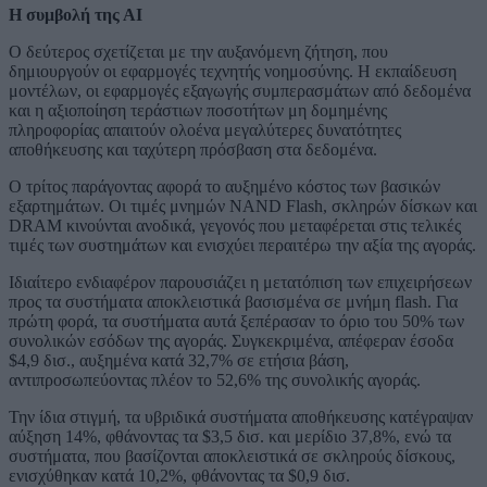
Η συμβολή της ΑΙ
Ο δεύτερος σχετίζεται με την αυξανόμενη ζήτηση, που
δημιουργούν οι εφαρμογές τεχνητής νοημοσύνης. Η εκπαίδευση
μοντέλων, οι εφαρμογές εξαγωγής συμπερασμάτων από δεδομένα
και η αξιοποίηση τεράστιων ποσοτήτων μη δομημένης
πληροφορίας απαιτούν ολοένα μεγαλύτερες δυνατότητες
αποθήκευσης και ταχύτερη πρόσβαση στα δεδομένα.
Ο τρίτος παράγοντας αφορά το αυξημένο κόστος των βασικών
εξαρτημάτων. Οι τιμές μνημών NAND Flash, σκληρών δίσκων και
DRAM κινούνται ανοδικά, γεγονός που μεταφέρεται στις τελικές
τιμές των συστημάτων και ενισχύει περαιτέρω την αξία της αγοράς.
Ιδιαίτερο ενδιαφέρον παρουσιάζει η μετατόπιση των επιχειρήσεων
προς τα συστήματα αποκλειστικά βασισμένα σε μνήμη flash. Για
πρώτη φορά, τα συστήματα αυτά ξεπέρασαν το όριο του 50% των
συνολικών εσόδων της αγοράς. Συγκεκριμένα, απέφεραν έσοδα
$4,9 δισ., αυξημένα κατά 32,7% σε ετήσια βάση,
αντιπροσωπεύοντας πλέον το 52,6% της συνολικής αγοράς.
Την ίδια στιγμή, τα υβριδικά συστήματα αποθήκευσης κατέγραψαν
αύξηση 14%, φθάνοντας τα $3,5 δισ. και μερίδιο 37,8%, ενώ τα
συστήματα, που βασίζονται αποκλειστικά σε σκληρούς δίσκους,
ενισχύθηκαν κατά 10,2%, φθάνοντας τα $0,9 δισ.