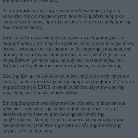
του σουλτάνου της Άγκυρας.
Από την αμφίεση της, ως μετανοούσα Μαγδαληνή, μέχρι τις
κολακείες στον αυταρχικό ηγέτη, που συλλαμβάνει ακόμη και
κωμικούς ηθοποιούς, άμα τη επιστροφή τους στο αεροδρόμιο της
Κωνσταντινούπολης.
Κατά τα άλλα το συνδικαλιστικό όργανο των δημοσιογράφων
διαμαρτύρεται, γιατί μπορεί να χαθούν κάποιες ακριβοπληρωμένες
θέσεις εργασίας στην τηλεόραση και δεν παρατηρεί κάποιους από
αυτούς, που για λόγους σκοπιμότητας, απλώς ακούνε χωρίς να
παρεμβαίνουν για πολύ ώρα, ορισμένους πολιτικάντηδες, που
βγάζουν τα λογύδρια τους από του άμβωνος της τηλεόρασης.
Μας έπρηξαν με τα ξυλόλια και ουδείς πήγε πίσω στην πηγή του
κακού, που δεν ήταν άλλη από την αμαρτωλή σύμβαση 717 για την
σηματοδότηση & ETCS, η οποία ουδέποτε μέχρι την ώρα της
τραγωδίας των Τεμπών ολοκληρώθηκε.
Στη σύμβαση αυτή ενεπλάκησαν δύο εταιρείες, η Intracom και
η Siemens, που στην πορεία δεν τα βρήκαν μεταξύ τους, με
αποτέλεσμα το έργο να μην ολοκληρωθεί εντός της
προβλεπόμενης διετίας. Εν μέσω δικαστικών προσφυγών και
διεκδικήσεων, η υπόθεση της ηλεκτρονικής σηματοδότησης
πήγαινε όλο και πιο πίσω.