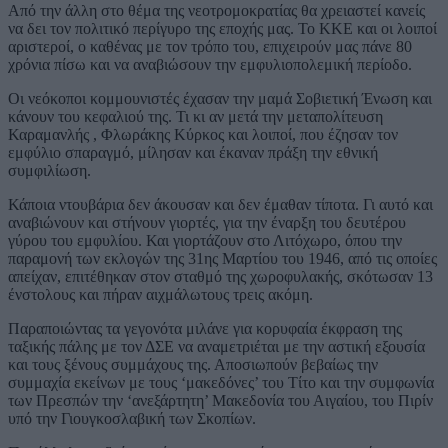
Από την άλλη στο θέμα της νεοτρομοκρατίας θα χρειαστεί κανείς
να δει τον πολιτικό περίγυρο της εποχής μας. Το ΚΚΕ και οι λοιποί
αριστεροί, ο καθένας με τον τρόπο του, επιχειρούν μας πάνε 80
χρόνια πίσω και να αναβιώσουν την εμφυλιοπολεμική περίοδο.
Οι νεόκοποι κομμουνιστές έχασαν την μαμά Σοβιετική Ένωση και
κάνουν του κεφαλιού της. Τι κι αν μετά την μεταπολίτευση
Καραμανλής , Φλωράκης Κύρκος και λοιποί, που έζησαν τον
εμφύλιο σπαραγμό, μίλησαν και έκαναν πράξη την εθνική
συμφιλίωση.
Κάποια ντουβάρια δεν άκουσαν και δεν έμαθαν τίποτα. Γι αυτό και
αναβιώνουν και στήνουν γιορτές, για την έναρξη του δευτέρου
γύρου του εμφυλίου. Και γιορτάζουν στο Λιτόχωρο, όπου την
παραμονή των εκλογών της 31ης Μαρτίου του 1946, από τις οποίες
απείχαν, επιτέθηκαν στον σταθμό της χωροφυλακής, σκότωσαν 13
ένστολους και πήραν αιχμάλωτους τρεις ακόμη.
Παραποιώντας τα γεγονότα μιλάνε για κορυφαία έκφραση της
ταξικής πάλης με τον ΔΣΕ να αναμετριέται με την αστική εξουσία
και τους ξένους συμμάχους της. Αποσιωπούν βεβαίως την
συμμαχία εκείνων με τους ‘μακεδόνες’ του Τίτο και την συμφωνία
των Πρεσπών την ‘ανεξάρτητη’ Μακεδονία του Αιγαίου, του Πιρίν
υπό την Γιουγκοσλαβική των Σκοπίων.