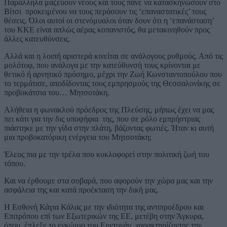
Παράλληλα μαζεύουν νέους και τους πάνε να κατασκηνώσουν στο
Βίτσι προκειμένου να τους περάσουν τις ‘επαναστατικές’ τους
θέσεις. Όλοι αυτοί οι στενόμυαλοι όταν δουν ότι η ‘επανάσταση’
του ΚΚΕ είναι απλώς αέρας κοπανιστός, θα μετακινηθούν προς
άλλες κατευθύνσεις.
Αλλά και η λοιπή αριστερά κινείται σε ανάλογους ρυθμούς. Από τις
μολότοφ, που ανάλογα με την κατεύθυνσή τους κρίνονται με
θετικό ή αρνητικό πρόσημο, μέχρι την Ζωή Κωνσταντοπούλου που
το τερμάτισε, αποδίδοντας τους εμπρησμούς της Θεσσαλονίκης σε
προβοκάτσια του… Μητσοτάκη.
Αλήθεια η φωνακλού πρόεδρος της Πλεύσης, μήπως έχει να μας
πει κάτι για την δις υποψήφια της, που σε ρόλο εμπρήστριας
πιάστηκε με την γίδα στην πλάτη, βάζοντας φωτιές. Ήταν κι αυτή
μια προβοκατόρικη ενέργεια του Μητσοτάκη;
Έλεος πια με την τρέλα που κυκλοφορεί στην πολιτική ζωή του
τόπου.
Και να έρθουμε στα σοβαρά, που αφορούν την χώρα μας και την
ασφάλεια της και κατά προέκταση την δική μας.
Η Εσθονή Κάγια Κάλας με την ιδιότητα της αντιπροέδρου και
Επιτρόπου επί των Εξωτερικών της ΕΕ, μετέβη στην Άγκυρα,
όπου .έπλεξε το εγκώμιο του Ερντογάν, χαρακτηρίζοντας την