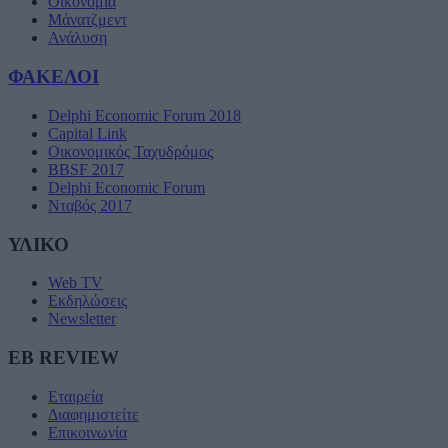
Οικονομία
Μάνατζμεντ
Ανάλυση
ΦΑΚΕΛΟΙ
Delphi Economic Forum 2018
Capital Link
Οικονομικός Ταχυδρόμος
BBSF 2017
Delphi Economic Forum
Νταβός 2017
ΥΛΙΚΟ
Web TV
Εκδηλώσεις
Newsletter
EB REVIEW
Εταιρεία
Διαφημιστείτε
Επικοινωνία