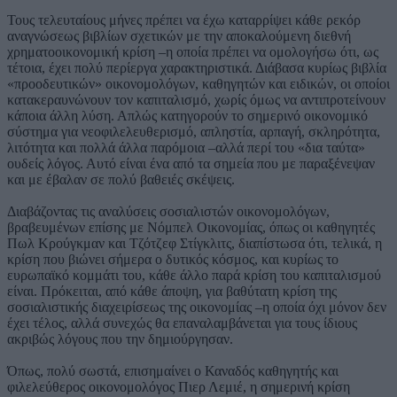
Τους τελευταίους μήνες πρέπει να έχω καταρρίψει κάθε ρεκόρ
αναγνώσεως βιβλίων σχετικών με την αποκαλούμενη διεθνή
χρηματοοικονομική κρίση –η οποία πρέπει να ομολογήσω ότι, ως
τέτοια, έχει πολύ περίεργα χαρακτηριστικά. Διάβασα κυρίως βιβλία
«προοδευτικών» οικονομολόγων, καθηγητών και ειδικών, οι οποίοι
κατακεραυνώνουν τον καπιταλισμό, χωρίς όμως να αντιπροτείνουν
κάποια άλλη λύση. Απλώς κατηγορούν το σημερινό οικονομικό
σύστημα για νεοφιλελευθερισμό, απληστία, αρπαγή, σκληρότητα,
λιτότητα και πολλά άλλα παρόμοια –αλλά περί του «δια ταύτα»
ουδείς λόγος. Αυτό είναι ένα από τα σημεία που με παραξένεψαν
και με έβαλαν σε πολύ βαθειές σκέψεις.
Διαβάζοντας τις αναλύσεις σοσιαλιστών οικονομολόγων,
βραβευμένων επίσης με Νόμπελ Οικονομίας, όπως οι καθηγητές
Πωλ Κρούγκμαν και Τζότζεφ Στίγκλιτς, διαπίστωσα ότι, τελικά, η
κρίση που βιώνει σήμερα ο δυτικός κόσμος, και κυρίως το
ευρωπαϊκό κομμάτι του, κάθε άλλο παρά κρίση του καπιταλισμού
είναι. Πρόκειται, από κάθε άποψη, για βαθύτατη κρίση της
σοσιαλιστικής διαχειρίσεως της οικονομίας –η οποία όχι μόνον δεν
έχει τέλος, αλλά συνεχώς θα επαναλαμβάνεται για τους ίδιους
ακριβώς λόγους που την δημιούργησαν.
Όπως, πολύ σωστά, επισημαίνει ο Καναδός καθηγητής και
φιλελεύθερος οικονομολόγος Πιερ Λεμιέ, η σημερινή κρίση