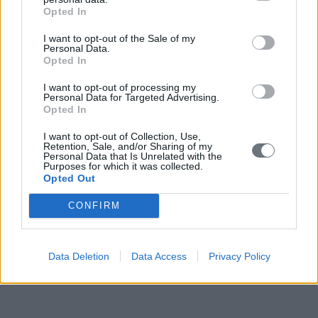
Opted In
Μία ταξική ανάλυση υπέρ του μνημονίου
Η παγίδα του κρατισμού και οι συνέπειές της
I want to opt-out of the Sale of my
Κρατισμός, εξουσία και υπερχρέωση
Personal Data.
Η ΕΠΙΚΑΙΡΟΤΗΤΑ ΤΟΥ Φ.Α. ΧΑΓΙΕΚ ΚΑΙ Η ΠΕΡΙ ΤΟ
Opted In
ΕΡΓΟ ΤΟΥ ΜΥΘΟΛΟΓΙΑ
ΑΦΥΠΝΙΣΗ ΤΗΣ ΕΥΡΩΠΗΣ, Ή ΤΕΛΟΣ
I want to opt-out of processing my
Personal Data for Targeted Advertising.
Opted In
ΔΙΑΒΑΣΤΕ ΑΚΟΜΗ
I want to opt-out of Collection, Use,
Retention, Sale, and/or Sharing of my
Personal Data that Is Unrelated with the
Purposes for which it was collected.
Opted Out
CONFIRM
Data Deletion
Data Access
Privacy Policy