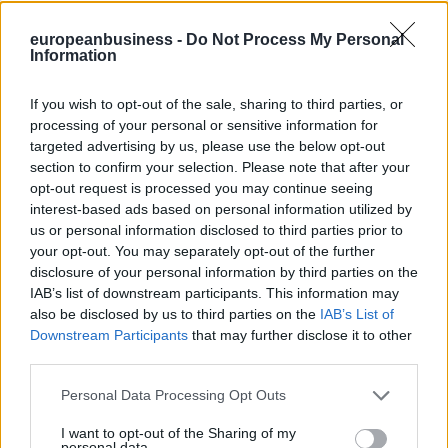
Μέσα σε αυτό το νέο περιβάλλον, η επίπλαστη ευμάρεια που
γνώρισαν σήμερα καταρρέει, ενώ αισθητές γίνονται και οι
europeanbusiness -
Do Not Process My Personal
αναπόφευκτες οδύνες προσαρμογής στις συνθήκες που
Information
υπαγορεύουν οι περιορισμοί της «οικονομίας του χρέους».
Υπό τις παραπάνω συνθήκες, η φύση αυτής της ευμάρειας στην
If you wish to opt-out of the sale, sharing to third parties, or
Ελλάδα κάνει κοινωνικά επικίνδυνη την αποστέρησή της,
processing of your personal or sensitive information for
ιδιαιτέρως δε στις κατηγορίες αυτές που διαθέτουν πενιχρή
targeted advertising by us, please use the below opt-out
κοινωνική ωριμότητα. Επιπροσθέτως, η ψυχολογική επίδραση ενός
section to confirm your selection. Please note that after your
αδίστακτου δεκαρολόγου κιτρινισμού και η εμμονή σε αχαλίνωτη
opt-out request is processed you may continue seeing
δημαγωγία από πολλές πλευρές συντελούν στο να έχει μείνει ο
interest-based ads based on personal information utilized by
κόσμος απροετοίμαστος ψυχολογικά για μια μακρά περίοδο
οικονομικών δυσκολιών και αβεβαιοτήτων.
us or personal information disclosed to third parties prior to
your opt-out. You may separately opt-out of the further
Αυτές δε οι αβεβαιότητες και οι δυσκολίες θα διαιωνίζονται όσο οι
disclosure of your personal information by third parties on the
εσωτερικές δυνάμεις του ζόφου και της παρακμής θα συνεχίζουν
IAB’s list of downstream participants. This information may
αδιάκοπα να υπόσχονται λαγούς με πετραχήλια σε μία κοινωνία
also be disclosed by us to third parties on the
IAB’s List of
που, πεισματικά, σε υψηλό βαθμό, αρνείται την πραγματικότητα.
Downstream Participants
that may further disclose it to other
Κάποτε, έτσι, η οικονομία του χρέους θα γίνει η αιτία θανάτου,
εκτός και αν κάποιοι αφυπνισθούν εγκαίρως –και όχι μόνον στην
third parties.
Ελλάδα, που βρίσκεται στην χειρότερη μοίρα από όλους τους
άλλους.
Personal Data Processing Opt Outs
ΠΕΡΙΣΣΟΤΕΡΑ ΓΙΑ Περί καπιταλισμού
I want to opt-out of the Sharing of my
personal data.