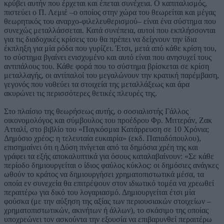
κρύβει αυτήν που έρχεται και έπεται συνέχεια. Ο καπιταλισμός,
πιστεύει ο Π. Λεμιέ –ο οποίος στην χώρα του θεωρείται και μέγας
θεωρητικός του αναρχο-φιλελευθερισμού– είναι ένα σύστημα που
συνεχώς μεταλλάσσεται. Κατά συνέπεια, αυτοί που εκπλήσσονται
για τις διαδοχικές κρίσεις του θα πρέπει να δείχνουν την ίδια
έκπληξη για μία ρόδα που γυρίζει. Έτσι, μετά από κάθε κρίση του,
το σύστημα βγαίνει ενισχυμένο και αυτό είναι που ανησυχεί τους
αντιπάλους του. Κάθε φορά που το σύστημα βρίσκεται σε κρίση
μεταλλαγής, οι αντίπαλοί του μεγαλώνουν την κρατική παρέμβαση,
γεγονός που νοθεύει τα στοιχεία της μεταλλάξεως και άρα
ακυρώνει τις περισσότερες θετικές πλευρές της.
Στο πλαίσιο της θεωρήσεως αυτής, ο σοσιαλιστής Γάλλος
οικονομολόγος και σύμβουλος του προέδρου Φρ. Μιττεράν, Ζακ
Ατταλί, στο βιβλίο του «Παγκόσμια Κατάρρευση σε 10 Χρόνια;
Δημόσιο χρέος: η τελευταία ευκαιρία» (εκδ. Παπαδόπουλου),
επισημαίνει ότι η Δύση πνίγεται από τα δημόσια χρέη της και
γράφει τα εξής αποκαλυπτικά για όσους καταλαβαίνουν: «Σε κάθε
περίοδο δημιουργείται ο ίδιος φαύλος κύκλος: οι δημόσιες ανάγκες
ωθούν το κράτος να δημιουργήσει χρηματοπιστωτικά μέσα, τα
οποία εν συνεχεία θα επιτρέψουν στον ιδιωτικό τομέα να χρεωθεί
περαιτέρω για δικό του λογαριασμό. Δημιουργείται έτσι μία
φούσκα (με την αύξηση της αξίας των περιουσιακών στοιχείων –
χρηματοπιστωτικών, ακινήτων ή άλλων), το σκάσιμο της οποίας
υποχρεώνει τον ασκούντα την εξουσία να επιβαρυνθεί περαιτέρω