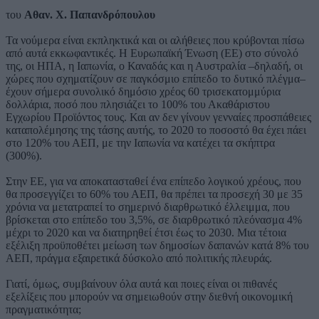
του
Αθαν. Χ. Παπανδρόπουλου
Τα νούμερα είναι εκπληκτικά και οι αλήθειες που κρύβονται πίσω
από αυτά εκκωφαντικές. Η Ευρωπαϊκή Ένωση (ΕΕ) στο σύνολό
της, οι ΗΠΑ, η Ιαπωνία, ο Καναδάς και η Αυστραλία –δηλαδή, οι
χώρες που σχηματίζουν σε παγκόσμιο επίπεδο το δυτικό πλέγμα–
έχουν σήμερα συνολικό δημόσιο χρέος 60 τρισεκατομμύρια
δολλάρια, ποσό που πλησιάζει το 100% του Ακαθάριστου
Εγχωρίου Προϊόντος τους. Και αν δεν γίνουν γενναίες προσπάθειες
καταπολέμησης της τάσης αυτής, το 2020 το ποσοστό θα έχει πάει
στο 120% του ΑΕΠ, με την Ιαπωνία να κατέχει τα σκήπτρα
(300%).
Στην ΕΕ, για να αποκατασταθεί ένα επίπεδο λογικού χρέους, που
θα προσεγγίζει το 60% του ΑΕΠ, θα πρέπει τα προσεχή 30 με 35
χρόνια να μετατραπεί το σημερινό διαρθρωτικό έλλειμμα, που
βρίσκεται στο επίπεδο του 3,5%, σε διαρθρωτικό πλεόνασμα 4%
μέχρι το 2020 και να διατηρηθεί έτσι έως το 2030. Μια τέτοια
εξέλιξη προϋποθέτει μείωση των δημοσίων δαπανών κατά 8% του
ΑΕΠ, πράγμα εξαιρετικά δύσκολο από πολιτικής πλευράς.
Γιατί, όμως, συμβαίνουν όλα αυτά και ποιες είναι οι πιθανές
εξελίξεις που μπορούν να σημειωθούν στην διεθνή οικονομική
πραγματικότητα;