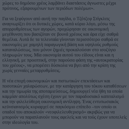
χώρες το δημόσιο χρέος λαμβάνει διαστάσεις άγνωστες μέχρι
πρότινος, εξαιρουμένων των περιόδων πολέμων».
Για να ξεφύγουν από αυτή την παγίδα, ο Τζότζεφ Στίγκλιτς
αναγνωρίζει ότι οι δυτικές χώρες, κατά κύριο λόγο, μέσω της
απορρυθμίσεως των αγορών, προχώρησαν σε οικονομική
μεγέθυνση που βασιζόταν σε βουνά χρέους και άρα είχε σαθρά
θεμέλια. Αυτά δε τα τελευταία γίνονταν περισσότερο σαθρά σε
οικονομίες με χαμηλή παραγωγική βάση και υψηλούς ρυθμούς
καταναλώσεως, που μόνον ζημιές προκαλούσαν στο ισοζύγιο
πληρωμών τους. Μία οικονομία αυτού του είδους είναι και η
ελληνική, με προοπτική, στην παρούσα φάση της «αυτοκρατορίας
του χρέους», να μπορέσει δύσκολα να βγει από την κρίση της
χωρίς γενναίες μεταρρυθμίσεις.
Η νέα εποχή οικονομικών και πιστωτικών επεκτάσεων και
ποσοτικών χαλαρώσεων, με την κατάργηση του τόκου καταθέσεων
και την τιμωρία της αποταμιεύσεως, δημιουργεί νέα ήθη τα οποία
καμμίαν απολύτως σχέση έχουν με τον παραδοσιακό καπιταλισμό
και την φιλελεύθερη οικονομική αντίληψη. Ένας εντυπωσιακός
κεϋνσιανισμός κυριαρχεί σε παγκόσμιο επίπεδο –τον οποίο οι
οπαδοί του αποκαλούν «νεοφιλελευθερισμό» ακριβώς για να
μπορούν να παραπλανούν τους αφελείς και να τούς έχουν υποτελείς
στην ιδεολογία του.