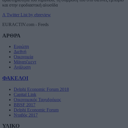
και στην εφοδιαστική αλυσίδα
A Twitter List by ebreview
EURACTIV.com - Feeds
ΑΡΘΡΑ
Ευρώπη
Διεθνή
Οικονομία
Μάνατζμεντ
Ανάλυση
ΦΑΚΕΛΟΙ
Delphi Economic Forum 2018
Capital Link
Οικονομικός Ταχυδρόμος
BBSF 2017
Delphi Economic Forum
Νταβός 2017
ΥΛΙΚΟ