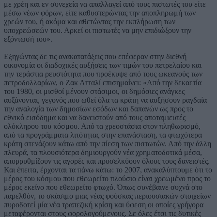
με χρέη και εν συνεχεία να απαλλαγεί από τους πιστωτές του είτε
μέσω νέων φόρων, είτε καθυστερώντας την αποπληρωμή των
χρεών του, ή ακόμα και αθετώντας την εκπλήρωση των
υποχρεώσεών του. Αρκεί οι πιστωτές να μην επιδιώξουν την
εξόντωσή του».
Εξηγώντας δε τις ανακατατάξεις που επέφεραν στην διεθνή
οικονομία οι διαδοχικές αυξήσεις των τιμών του πετρελαίου και
την τεράστια ρευστότητα που προέκυψε από τους ωκεανούς των
πετροδολλαρίων, ο Ζακ Ατταλί επισημαίνει: «Από την δεκαετία
του 1980, οι μισθοί μένουν στάσιμοι, οι δημόσιες ανάγκες
αυξάνονται, γεγονός που ωθεί όλα τα κράτη να αυξήσουν ραγδαία
την αναλογία των δημοσίων εσόδων και δαπανών ως προς το
εθνικό εισόδημα και να δανειστούν από τους αποταμιευτές
ολόκληρου του κόσμου. Από τα χρεοστάσια στον πληθωρισμό,
από τα προγράμματα λιτότητας στην επανάσταση, τα φτωχότερα
κράτη στενάζουν κάτω από την πίεση των πιστωτών. Από την άλλη
πλευρά, τα πλουσιότερα δημιουργούν νέα χρηματοδοτικά μέσα,
απορρυθμίζουν τις αγορές και προσελκύουν όλους τους δανειστές.
Και έπειτα, έρχονται τα πάνω κάτω: το 2007, ανακαλύπτουμε ότι το
μέρος του κόσμου που εθεωρείτο πλούσιο είναι χρεωμένο προς το
μέρος εκείνο που εθεωρείτο φτωχό. Όπως συνέβαινε συχνά στο
παρελθόν, το σκάσιμο μιας νέας φούσκας περιουσιακών στοιχείων
πυροδοτεί μία νέα τραπεζική κρίση και ύφεση οι οποίες γρήγορα
μεταφέρονται στους φορολογούμενους. Σε όλες έτσι τις δυτικές