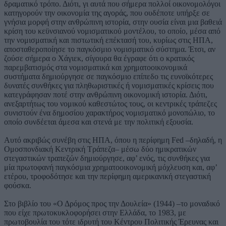
δραματικό τρόπο. Διότι, γι αυτά που σήμερα πολλοί οικονομολόγοι
κατηγορούν την οικονομία της αγοράς, που ουδέποτε υπήρξε σε
γνήσια μορφή στην ανθρώπινη ιστορία, στην ουσία είναι μια βαθειά
κρίση του κεϋνσιανού νομισματικού μοντέλου, το οποίο, μέσα από
την νομισματική και πιστωτική επέκτασή του, κυρίως στις ΗΠΑ,
αποσταθεροποίησε το παγκόσμιο νομισματικό σύστημα. Έτσι, αν
ζούσε σήμερα ο Χάγιεκ, σίγουρα θα έγραφε ότι ο κρατικός
παρεμβατισμός στα νομισματικά και χρηματοοικονομικά
συστήματα δημιούργησε σε παγκόσμιο επίπεδο τις ευνοϊκότερες
δυνατές συνθήκες για πληθωριστικές ή νομισματικές κρίσεις που
κατεγράφησαν ποτέ στην ανθρώπινη οικονομική ιστορία. Διότι,
ανεξαρτήτως του νομικού καθεστώτος τους, οι κεντρικές τράπεζες
συνιστούν ένα δημοσίου χαρακτήρος νομισματικό μονοπώλιο, το
οποίο συνδέεται άμεσα και στενά με την πολιτική εξουσία.
Αυτό ακριβώς συνέβη στις ΗΠΑ, όπου η περίφημη Fed –δηλαδή, η
Ομοσπονδιακή Κεντρική Τράπεζα– μέσω δύο ημικρατικών
στεγαστικών τραπεζών δημιούργησε, αφ’ ενός, τις συνθήκες για
μία πρωτοφανή παγκόσμια χρηματοοικονομική μόχλευση και, αφ’
ετέρου, τροφοδότησε και την περίφημη αμερικανική στεγαστική
φούσκα.
Στο βιβλίο του «Ο Δρόμος προς την Δουλεία» (1944) –το μοναδικό
που είχε πρωτοκυκλοφορήσει στην Ελλάδα, το 1983, με
πρωτοβουλία του τότε ιδρυτή του Κέντρου Πολιτικής Έρευνας και