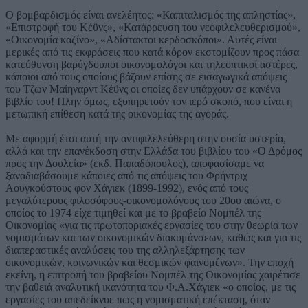
Ο βομβαρδισμός είναι ανελέητος: «Καπιταλισμός της απληστίας»,
«Επιστροφή του Κέϋνς», «Κατάρρευση του νεοφιλελευθερισμού»,
«Οικονομία καζίνο», «Αδίστακτοι κερδοσκόποι». Αυτές είναι
μερικές από τις εκφράσεις που κατά κόρον εκστομίζουν προς πάσα
κατεύθυνση βαρύγδουποι οικονομολόγοι και τηλεοπτικοί αστέρες,
κάποιοι από τους οποίους βάζουν επίσης σε εισαγωγικά απόψεις
του Τζων Μαίηναρντ Κέϋνς οι οποίες δεν υπάρχουν σε κανένα
βιβλίο του! Πλην όμως, εξυπηρετούν τον ιερό σκοπό, που είναι η
μετωπική επίθεση κατά της οικονομίας της αγοράς.
Με αφορμή έτσι αυτή την αντιφιλελεύθερη στην ουσία υστερία,
αλλά και την επανέκδοση στην Ελλάδα του βιβλίου του «Ο Δρόμος
προς την Δουλεία» (εκδ. Παπαδόπουλος), αποφασίσαμε να
ξαναδιαβάσουμε κάποιες από τις απόψεις του Φρήντριχ
Αουγκούστους φον Χάγιεκ (1899-1992), ενός από τους
μεγαλύτερους φιλοσόφους-οικονομολόγους του 20ου αιώνα, ο
οποίος το 1974 είχε τιμηθεί και με το βραβείο Νομπέλ της
Οικονομίας «για τις πρωτοποριακές εργασίες του στην θεωρία των
νομισμάτων και των οικονομικών διακυμάνσεων, καθώς και για τις
διαπεραστικές αναλύσεις του της αλληλεξάρτησης των
οικονομικών, κοινωνικών και θεσμικών φαινομένων». Την εποχή
εκείνη, η επιτροπή του βραβείου Νομπέλ της Οικονομίας χαιρέτισε
την βαθειά αναλυτική ικανότητα του Φ.Α.Χάγιεκ «ο οποίος, με τις
εργασίες του απεδείκνυε πως η νομισματική επέκταση, όταν