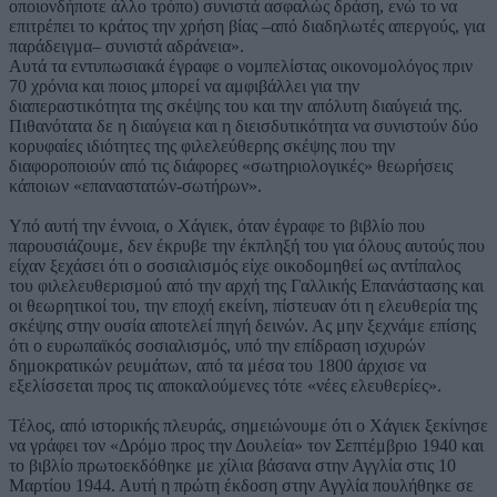
οποιονδήποτε άλλο τρόπο) συνιστά ασφαλώς δράση, ενώ το να
επιτρέπει το κράτος την χρήση βίας –από διαδηλωτές απεργούς, για
παράδειγμα– συνιστά αδράνεια».
Αυτά τα εντυπωσιακά έγραφε ο νομπελίστας οικονομολόγος πριν
70 χρόνια και ποιος μπορεί να αμφιβάλλει για την
διαπεραστικότητα της σκέψης του και την απόλυτη διαύγειά της.
Πιθανότατα δε η διαύγεια και η διεισδυτικότητα να συνιστούν δύο
κορυφαίες ιδιότητες της φιλελεύθερης σκέψης που την
διαφοροποιούν από τις διάφορες «σωτηριολογικές» θεωρήσεις
κάποιων «επαναστατών-σωτήρων».
Υπό αυτή την έννοια, ο Χάγιεκ, όταν έγραφε το βιβλίο που
παρουσιάζουμε, δεν έκρυβε την έκπληξή του για όλους αυτούς που
είχαν ξεχάσει ότι ο σοσιαλισμός είχε οικοδομηθεί ως αντίπαλος
του φιλελευθερισμού από την αρχή της Γαλλικής Επανάστασης και
οι θεωρητικοί του, την εποχή εκείνη, πίστευαν ότι η ελευθερία της
σκέψης στην ουσία αποτελεί πηγή δεινών. Ας μην ξεχνάμε επίσης
ότι ο ευρωπαϊκός σοσιαλισμός, υπό την επίδραση ισχυρών
δημοκρατικών ρευμάτων, από τα μέσα του 1800 άρχισε να
εξελίσσεται προς τις αποκαλούμενες τότε «νέες ελευθερίες».
Τέλος, από ιστορικής πλευράς, σημειώνουμε ότι ο Χάγιεκ ξεκίνησε
να γράφει τον «Δρόμο προς την Δουλεία» τον Σεπτέμβριο 1940 και
το βιβλίο πρωτοεκδόθηκε με χίλια βάσανα στην Αγγλία στις 10
Μαρτίου 1944. Αυτή η πρώτη έκδοση στην Αγγλία πουλήθηκε σε