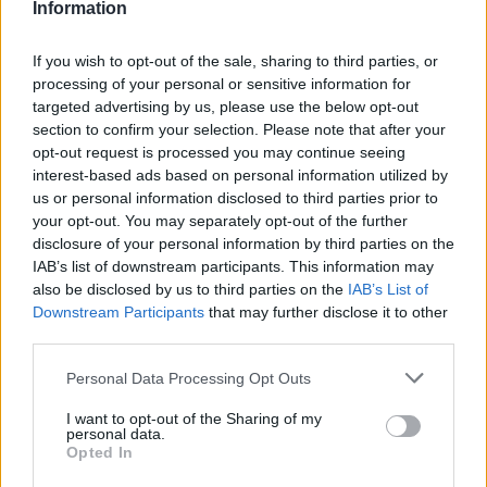
σημαντικότερο να υπάρχει ένας κανόνας που εφαρμόζεται πάντα,
Information
χωρίς εξαιρέσεις, παρά το ποιόν αυτού του κανόνα. Συχνά, το
περιεχόμενο του κανόνα έχει πράγματι ελάσσονα σημασία αν ο
ίδιος ο κανόνας ισχύει για όλους. Για να επιστρέψουμε σε ένα
If you wish to opt-out of the sale, sharing to third parties, or
προηγούμενο παράδειγμα: δεν έχει σημασία αν οδηγούμε στην
processing of your personal or sensitive information for
αριστερή ή στην δεξιά πλευρά του δρόμου, αρκεί να κάνουμε όλοι
targeted advertising by us, please use the below opt-out
το ίδιο. Το σημαντικό είναι ότι ο κανόνας μάς επιτρέπει να
section to confirm your selection. Please note that after your
προβλέπουμε ορθά την συμπεριφορά των άλλων και αυτό
opt-out request is processed you may continue seeing
προϋποθέτει να εφαρμόζεται σε όλες τις περιπτώσεις –έστω και αν
interest-based ads based on personal information utilized by
σε κάποια συγκεκριμένη περίπτωση τον θεωρούμε άδικο.
us or personal information disclosed to third parties prior to
»Η σύγκρουση ανάμεσα σε τυπική δικαιοσύνη και τυπική ισότητα
your opt-out. You may separately opt-out of the further
ενώπιον του νόμου, αφ’ ενός, και στις απόπειρες υλοποίησης
disclosure of your personal information by third parties on the
ποικίλων ιδεωδών ουσιαστικής δικαιοσύνης και ισότητας, αφ’
IAB’s list of downstream participants. This information may
ετέρου, εξηγεί επίσης την ευρέως διαδεδομένη σύγχυση σχετικά
also be disclosed by us to third parties on the
IAB’s List of
με την έννοια του «προνομίου» και την συνακόλουθη κατάχρηση
Downstream Participants
that may further disclose it to other
της τελευταίας. Θα αναφέρουμε μόνο το σημαντικότερο
παράδειγμα τέτοιας κατάχρησης –την εφαρμογή του όρου
third parties.
«προνόμιο» στην ιδιοκτησία ως τέτοια. Θα ήταν πράγματι προνόμιο
αν, για παράδειγμα, όπως συνέβαινε μερικές φορές στο παρελθόν,
Personal Data Processing Opt Outs
η έγγεια ιδιοκτησία περιοριζόταν αποκλειστικά σε μέλη της
αριστοκρατίας. Και είναι προνόμιο αν, όπως συμβαίνει στην εποχή
I want to opt-out of the Sharing of my
μας, το δικαίωμα παραγωγής ή πώλησης συγκεκριμένων
personal data.
πραγμάτων περιορίζεται αποκλειστικά σε συγκεκριμένους
Opted In
ανθρώπους που καθορίζονται από τις αρχές. Αλλά το να