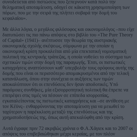
συνοδεύεται από πιστώσεις που ξεπερνούν κατά πολύ την
θεληματική αποταμίευση, οδηγεί σε κάκιστη χρησιμοποίηση των
πόρων, που με την σειρά της πλήττει σοβαρά την δομή του
κεφαλαίου».
Με άλλα λόγια, ο μεγάλος φιλόσοφος και οικονομολόγος –που είχε
διατυπώσει τις πιο πάνω απόψεις στο βιβλίο του «The Pure Theory
of Capital» (1941)– ανέπτυσσε την θεωρία της αυστριακής
οικονομικής σχολής σκέψεως, σύμφωνα με την οποίαν η
οικονομική κρίση προκαλείται από μία επεκτατική νομισματική
πολιτική της κεντρικής τράπεζας, η οποία νοθεύει το σύστημα των
σχετικών τιμών στην δομή της παραγωγής. Έτσι, οι πιστωτικές
καταχρήσεις αναπτύσσουν καθ’ υπερβολήν τους ορόφους αυτής της
δομής που είναι οι περισσότερο απομακρυσμένοι από την τελική
κατανάλωση, όπου στην συνέχεια οι αυξήσεις των τιμών
αποκαλύπτουν ότι οι επενδύσεις δεν ήσαν αποδοτικές. Υπό
παρόμοιες συνθήκες, μία εξισορροπητική πολιτική θα έπρεπε να
επιτρέψει στις τιμές να πέσουν σε επίπεδα ισορροπίας,
εγκαταλείποντας τις πιστωτικές καταχρήσεις και –σε αντίθεση με
τον Κέϋνς– ενθαρρύνοντας την αποταμίευση για να μειωθεί το
ταχύτερον η παρέκκλιση μεταξύ της επενδύσεως και της
χρηματοδοτήσεώς της, όπως αυτή απεκαλύφθη από την κρίση.
Αυτά έγραφε πριν 72 ακριβώς χρόνια ο Φ.Α.Χάγιεκ και το 2007 οι
απόψεις του επιβεβαιώθηκαν μέχρι κεραίας, με τον πλέον