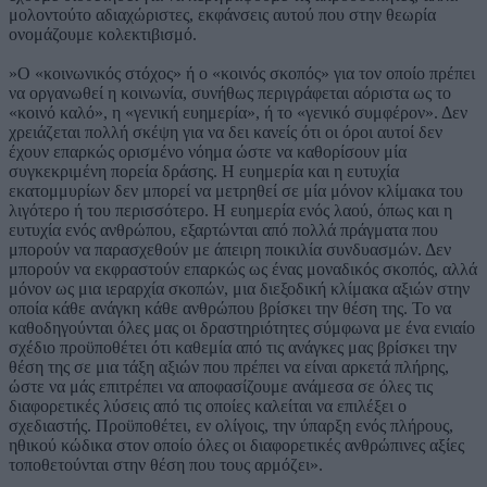
μολοντούτο αδιαχώριστες, εκφάνσεις αυτού που στην θεωρία
ονομάζουμε κολεκτιβισμό.
»Ο «κοινωνικός στόχος» ή ο «κοινός σκοπός» για τον οποίο πρέπει
να οργανωθεί η κοινωνία, συνήθως περιγράφεται αόριστα ως το
«κοινό καλό», η «γενική ευημερία», ή το «γενικό συμφέρον». Δεν
χρειάζεται πολλή σκέψη για να δει κανείς ότι οι όροι αυτοί δεν
έχουν επαρκώς ορισμένο νόημα ώστε να καθορίσουν μία
συγκεκριμένη πορεία δράσης. Η ευημερία και η ευτυχία
εκατομμυρίων δεν μπορεί να μετρηθεί σε μία μόνον κλίμακα του
λιγότερο ή του περισσότερο. Η ευημερία ενός λαού, όπως και η
ευτυχία ενός ανθρώπου, εξαρτώνται από πολλά πράγματα που
μπορούν να παρασχεθούν με άπειρη ποικιλία συνδυασμών. Δεν
μπορούν να εκφραστούν επαρκώς ως ένας μοναδικός σκοπός, αλλά
μόνον ως μια ιεραρχία σκοπών, μια διεξοδική κλίμακα αξιών στην
οποία κάθε ανάγκη κάθε ανθρώπου βρίσκει την θέση της. Το να
καθοδηγούνται όλες μας οι δραστηριότητες σύμφωνα με ένα ενιαίο
σχέδιο προϋποθέτει ότι καθεμία από τις ανάγκες μας βρίσκει την
θέση της σε μια τάξη αξιών που πρέπει να είναι αρκετά πλήρης,
ώστε να μάς επιτρέπει να αποφασίζουμε ανάμεσα σε όλες τις
διαφορετικές λύσεις από τις οποίες καλείται να επιλέξει ο
σχεδιαστής. Προϋποθέτει, εν ολίγοις, την ύπαρξη ενός πλήρους,
ηθικού κώδικα στον οποίο όλες οι διαφορετικές ανθρώπινες αξίες
τοποθετούνται στην θέση που τους αρμόζει».