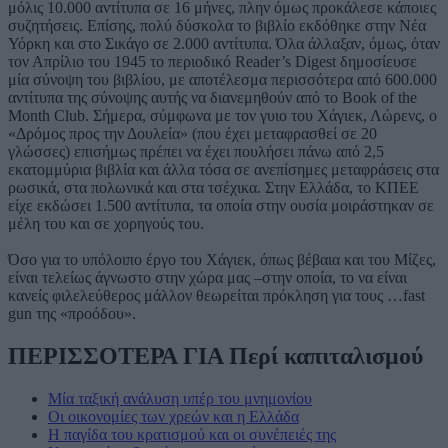
μόλις 10.000 αντίτυπα σε 16 μήνες, πλην όμως προκάλεσε κάποιες
συζητήσεις. Επίσης, πολύ δύσκολα το βιβλίο εκδόθηκε στην Νέα
Υόρκη και στο Σικάγο σε 2.000 αντίτυπα. Όλα άλλαξαν, όμως, όταν
τον Απρίλιο του 1945 το περιοδικό Reader’s Digest δημοσίευσε
μία σύνοψη του βιβλίου, με αποτέλεσμα περισσότερα από 600.000
αντίτυπα της σύνοψης αυτής να διανεμηθούν από το Book of the
Month Club. Σήμερα, σύμφωνα με τον γυιο του Χάγιεκ, Λώρενς, ο
«Δρόμος προς την Δουλεία» (που έχει μεταφρασθεί σε 20
γλώσσες) επισήμως πρέπει να έχει πουλήσει πάνω από 2,5
εκατομμύρια βιβλία και άλλα τόσα σε ανεπίσημες μεταφράσεις στα
ρωσικά, στα πολωνικά και στα τσέχικα. Στην Ελλάδα, το ΚΠΕΕ
είχε εκδώσει 1.500 αντίτυπα, τα οποία στην ουσία μοιράστηκαν σε
μέλη του και σε χορηγούς του.
Όσο για το υπόλοιπο έργο του Χάγιεκ, όπως βέβαια και του Μίζες,
είναι τελείως άγνωστο στην χώρα μας –στην οποία, το να είναι
κανείς φιλελεύθερος μάλλον θεωρείται πρόκληση για τους …fast
gun της «προόδου».
ΠΕΡΙΣΣΟΤΕΡΑ ΓΙΑ Περί καπιταλισμού
Μία ταξική ανάλυση υπέρ του μνημονίου
Οι οικονομίες των χρεών και η Ελλάδα
Η παγίδα του κρατισμού και οι συνέπειές της