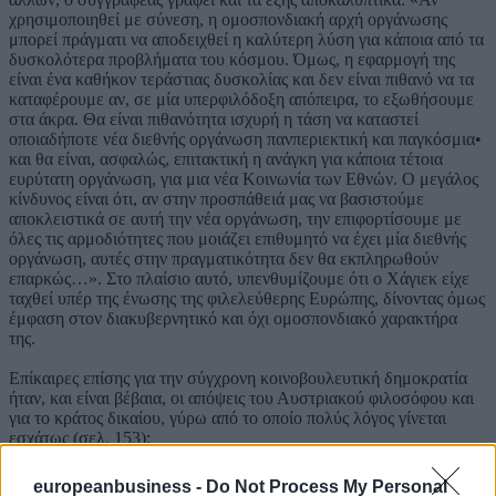
χρησιμοποιηθεί με σύνεση, η ομοσπονδιακή αρχή οργάνωσης
μπορεί πράγματι να αποδειχθεί η καλύτερη λύση για κάποια από τα
δυσκολότερα προβλήματα του κόσμου. Όμως, η εφαρμογή της
είναι ένα καθήκον τεράστιας δυσκολίας και δεν είναι πιθανό να τα
καταφέρουμε αν, σε μία υπερφιλόδοξη απόπειρα, το εξωθήσουμε
στα άκρα. Θα είναι πιθανότητα ισχυρή η τάση να καταστεί
οποιαδήποτε νέα διεθνής οργάνωση πανπεριεκτική και παγκόσμια•
και θα είναι, ασφαλώς, επιτακτική η ανάγκη για κάποια τέτοια
ευρύτατη οργάνωση, για μια νέα Κοινωνία των Εθνών. Ο μεγάλος
κίνδυνος είναι ότι, αν στην προσπάθειά μας να βασιστούμε
αποκλειστικά σε αυτή την νέα οργάνωση, την επιφορτίσουμε με
όλες τις αρμοδιότητες που μοιάζει επιθυμητό να έχει μία διεθνής
οργάνωση, αυτές στην πραγματικότητα δεν θα εκπληρωθούν
επαρκώς…». Στο πλαίσιο αυτό, υπενθυμίζουμε ότι ο Χάγιεκ είχε
ταχθεί υπέρ της ένωσης της φιλελεύθερης Ευρώπης, δίνοντας όμως
έμφαση στον διακυβερνητικό και όχι ομοσπονδιακό χαρακτήρα
της.
Επίκαιρες επίσης για την σύγχρονη κοινοβουλευτική δημοκρατία
ήταν, και είναι βέβαια, οι απόψεις του Αυστριακού φιλοσόφου και
για το κράτος δικαίου, γύρω από το οποίο πολύς λόγος γίνεται
εσχάτως (σελ. 153):
«Για να είναι αποτελεσματικό το κράτος δικαίου, είναι
europeanbusiness -
Do Not Process My Personal