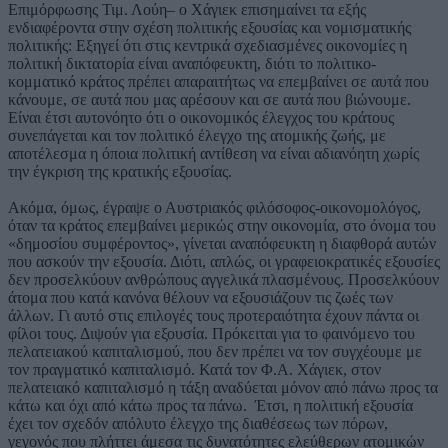
Επιμόρφωσης Τιμ. Λούη– ο Χάγιεκ επισημαίνει τα εξής
ενδιαφέροντα στην σχέση πολιτικής εξουσίας και νομισματικής
πολιτικής: Εξηγεί ότι στις κεντρικά σχεδιασμένες οικονομίες η
πολιτική δικτατορία είναι αναπόφευκτη, διότι το πολιτικο-
κομματικό κράτος πρέπει απαραιτήτως να επεμβαίνει σε αυτά που
κάνουμε, σε αυτά που μας αρέσουν και σε αυτά που βιώνουμε.
Είναι έτσι αυτονόητο ότι ο οικονομικός έλεγχος του κράτους
συνεπάγεται και τον πολιτικό έλεγχο της ατομικής ζωής, με
αποτέλεσμα η όποια πολιτική αντίθεση να είναι αδιανόητη χωρίς
την έγκριση της κρατικής εξουσίας.
Ακόμα, όμως, έγραψε ο Αυστριακός φιλόσοφος-οικονομολόγος,
όταν τα κράτος επεμβαίνει μερικώς στην οικονομία, στο όνομα του
«δημοσίου συμφέροντος», γίνεται αναπόφευκτη η διαφθορά αυτών
που ασκούν την εξουσία. Διότι, απλώς, οι γραφειοκρατικές εξουσίες
δεν προσελκύουν ανθρώπους αγγελικά πλασμένους. Προσελκύουν
άτομα που κατά κανόνα θέλουν να εξουσιάζουν τις ζωές των
άλλων. Γι αυτό στις επιλογές τους προτεραιότητα έχουν πάντα οι
φίλοι τους. Διψούν για εξουσία. Πρόκειται για το φαινόμενο του
πελατειακού καπιταλισμού, που δεν πρέπει να τον συγχέουμε με
τον πραγματικό καπιταλισμό. Κατά τον Φ.Α. Χάγιεκ, στον
πελατειακό καπιταλισμό η τάξη αναδύεται μόνον από πάνω προς τα
κάτω και όχι από κάτω προς τα πάνω. Έτσι, η πολιτική εξουσία
έχει τον σχεδόν απόλυτο έλεγχο της διαθέσεως των πόρων,
γεγονός που πλήττει άμεσα τις δυνατότητες ελεύθερων ατομικών