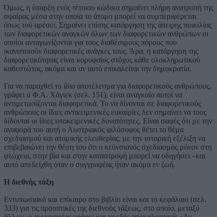
Όμως, η ύπαρξη ενός τέτοιου κώδικα σημαίνει πλήρη ανατροπή της
σφαίρας μέσα στην οποία το άτομο μπορεί να συμπεριφέρεται
όπως τού αρέσει. Σημαίνει επίσης κατάργηση της άπειρης ποικιλίας
των διαφορετικών αναγκών όλων των διαφορετικών ανθρώπων οι
οποίοι ανταγωνίζονται για τους διαθέσιμους πόρους που
ικανοποιούν διαφορετικές ανάγκες τους. Άρα, η κατάργηση της
διαφορετικότητας είναι κορυφαίος στόχος κάθε ολοκληρωτικού
καθεστώτος, ακόμα και αν αυτό επικαλείται την δημοκρατία.
Για να παραχθεί το ίδιο αποτέλεσμα για διαφορετικούς ανθρώπους,
γράφει ο Φ.Α. Χάγιεκ (σελ. 151), είναι αναγκαίο αυτοί να
αντιμετωπίζονται διαφορετικά. Το να δίνονται σε διαφορετικούς
ανθρώπους οι ίδιες αντικειμενικές ευκαιρίες δεν σημαίνει να τους
δίδονται οι ίδιες υποκειμενικές δυνατότητες. Είναι σαφές ότι με την
αναφορά του αυτή ο Αυστριακός φιλόσοφος θέτει το θέμα
σχεδιασμού και ατομικής ελευθερίας, με την ιστορική εξέλιξη να
επιβεβαιώνει την θέση του ότι ο κεϋνσιανός σχεδιασμός μόνον στη
φτώχεια, στην βία και στην καταστροφή μπορεί να οδηγήσει –και
αυτό απεδείχθη όταν ο συγγραφέας ήταν ακόμα εν ζωή.
Η διεθνής τάξη
Εντυπωσιακό και επίκαιρο στο βιβλίο είναι και το κεφάλαιο (σελ.
333) για τις προοπτικές της διεθνούς τάξεως, στο οποίο, μεταξύ
άλλων, ο συγγραφέας γράφει και τα εξής αποκαλυπτικά: «Αν