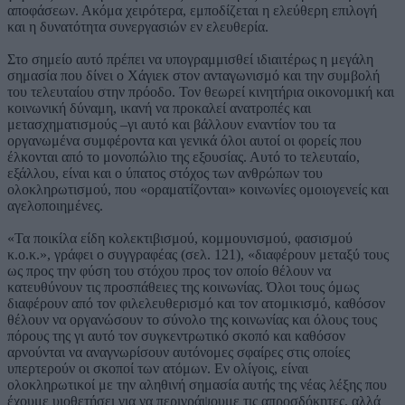
αποφάσεων. Ακόμα χειρότερα, εμποδίζεται η ελεύθερη επιλογή
και η δυνατότητα συνεργασιών εν ελευθερία.
Στο σημείο αυτό πρέπει να υπογραμμισθεί ιδιαιτέρως η μεγάλη
σημασία που δίνει ο Χάγιεκ στον ανταγωνισμό και την συμβολή
του τελευταίου στην πρόοδο. Τον θεωρεί κινητήρια οικονομική και
κοινωνική δύναμη, ικανή να προκαλεί ανατροπές και
μετασχηματισμούς –γι αυτό και βάλλουν εναντίον του τα
οργανωμένα συμφέροντα και γενικά όλοι αυτοί οι φορείς που
έλκονται από το μονοπώλιο της εξουσίας. Αυτό το τελευταίο,
εξάλλου, είναι και ο ύπατος στόχος των ανθρώπων του
ολοκληρωτισμού, που «οραματίζονται» κοινωνίες ομοιογενείς και
αγελοποιημένες.
«Τα ποικίλα είδη κολεκτιβισμού, κομμουνισμού, φασισμού
κ.ο.κ.», γράφει ο συγγραφέας (σελ. 121), «διαφέρουν μεταξύ τους
ως προς την φύση του στόχου προς τον οποίο θέλουν να
κατευθύνουν τις προσπάθειες της κοινωνίας. Όλοι τους όμως
διαφέρουν από τον φιλελευθερισμό και τον ατομικισμό, καθόσον
θέλουν να οργανώσουν το σύνολο της κοινωνίας και όλους τους
πόρους της γι αυτό τον συγκεντρωτικό σκοπό και καθόσον
αρνούνται να αναγνωρίσουν αυτόνομες σφαίρες στις οποίες
υπερτερούν οι σκοποί των ατόμων. Εν ολίγοις, είναι
ολοκληρωτικοί με την αληθινή σημασία αυτής της νέας λέξης που
έχουμε υιοθετήσει για να περιγράψουμε τις απροσδόκητες, αλλά