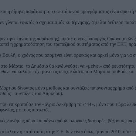
και η δίμηνη παράταση του υφιστάμενου προγράμματος είναι αρκετή γ
δεν γίνεται εφικτός ο σχηματισμός κυβέρνησης, ζητείται δεύτερη παρ
πριν την εκπνοή της παράτασης), οπότε ο νέος υπουργός Οικονομικών ζ
ακοπεί η χρηματοδότηση του τραπεζικού συστήματος από την ΕΚΤ, πρ
α Βουλή, ο χρόνος που απομένει είναι οριακός και αρκεί μόνο για ν
στο Μάρτιο, το Δημόσιο θα κινδυνεύσει να «μείνει» από ρευστότητα, 
θανε να καλύψει όχι μόνο τις υποχρεώσεις του Μαρτίου μισθούς και σ
αρτίου δίνοντας μόνο μισθούς και συντάξεις παίρνοντας χρήμα από άλ
θούς - συντάξεις του Απριλίου).
νο που επικρατούσε τον «άγριο Δεκέμβρη του ‘44», μόνο που τώρα λεί
φωνίας, με τους πιστωτές.
τικές δυνάμεις πέρα και πάνω από ιδεολογικές διαφορές, βάζοντας υπ
τί πλέον η κατάσταση στην Ε.Ε. δεν είναι όπως ήταν το 2010, ούτε τ