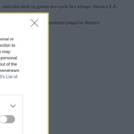
γιατί όλα αυτά τα χρόνια που εμείς δεν κάναμε τίποτα η Ε.Ε.
αι δεν θα οδεύαμε σ’ ένα προδιαγεγραμμένο θάνατο!
sonal or
ection to
ou may
 personal
out of the
 downstream
B’s List of