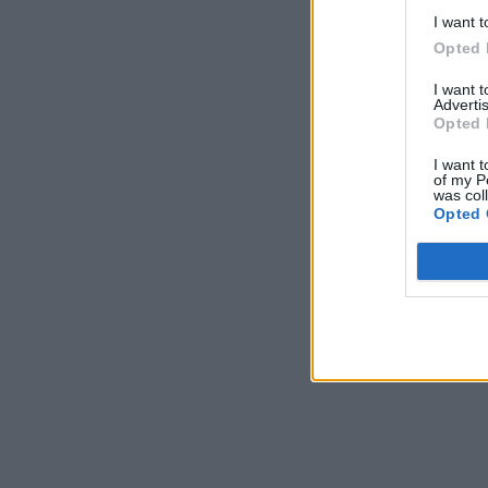
I want t
Opted 
I want 
Advertis
Opted 
I want t
of my P
was col
Opted 