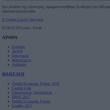
Στο πλαίσιο της επίσκεψης, πραγματοποιήθηκε ξενάγηση στο Μέγαρο
εφοδιαστική αλυσίδα
A Twitter List by ebreview
EURACTIV.com - Feeds
ΑΡΘΡΑ
Ευρώπη
Διεθνή
Οικονομία
Μάνατζμεντ
Ανάλυση
ΦΑΚΕΛΟΙ
Delphi Economic Forum 2018
Capital Link
Οικονομικός Ταχυδρόμος
BBSF 2017
Delphi Economic Forum
Νταβός 2017