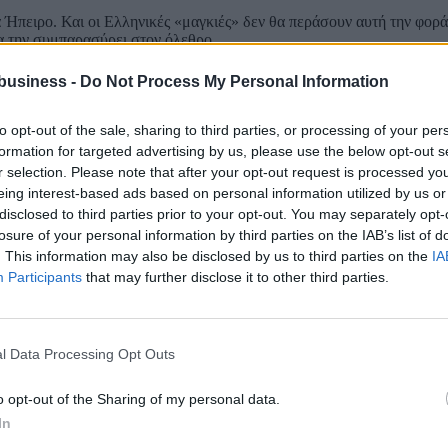
Ήπειρο. Και οι Ελληνικές «μαγκιές» δεν θα περάσουν αυτή την φορά, 
να την συμπαρασύρει στον όλεθρο.
, σ’ ένα σωστό κράτος με λογικούς πολιτικούς, τώρα θα πετάγαμε. Κ
business -
Do Not Process My Personal Information
στικός πρόεδρος της Ένωσης Ευρωπαίων Δημοσιογράφων (Ε.Ε.Δ.)
to opt-out of the sale, sharing to third parties, or processing of your per
formation for targeted advertising by us, please use the below opt-out s
r selection. Please note that after your opt-out request is processed y
eing interest-based ads based on personal information utilized by us or
disclosed to third parties prior to your opt-out. You may separately opt-
losure of your personal information by third parties on the IAB’s list of
. This information may also be disclosed by us to third parties on the
IA
Participants
that may further disclose it to other third parties.
l Data Processing Opt Outs
o opt-out of the Sharing of my personal data.
In