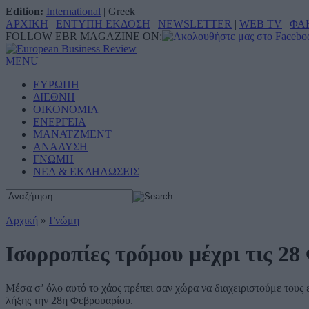
Edition:
International
|
Greek
ΑΡΧΙΚΗ
|
ΕΝΤΥΠΗ ΕΚΔΟΣΗ
|
NEWSLETTER
|
WEB TV
|
ΦΑ
FOLLOW EBR MAGAZINE ON:
MENU
ΕΥΡΩΠΗ
ΔΙΕΘΝΗ
ΟΙΚΟΝΟΜΙΑ
ΕΝΕΡΓΕΙΑ
ΜΑΝΑΤΖΜΕΝΤ
ΑΝΑΛΥΣΗ
ΓΝΩΜΗ
ΝΕΑ & ΕΚΔΗΛΩΣΕΙΣ
Αρχική
»
Γνώμη
Ισορροπίες τρόμου μέχρι τις 2
Μέσα σ’ όλο αυτό το χάος πρέπει σαν χώρα να διαχειριστούμε του
λήξης την 28η Φεβρουαρίου.