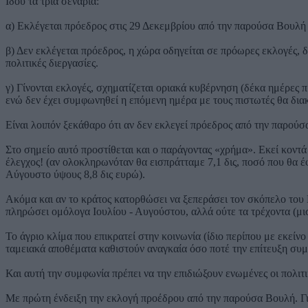
Ιδού τα τρία σενάρια:
α) Εκλέγεται πρόεδρος στις 29 Δεκεμβρίου από την παρούσα Βουλή 
β) Δεν εκλέγεται πρόεδρος, η χώρα οδηγείται σε πρόωρες εκλογές, 
πολιτικές διεργασίες.
γ) Γίνονται εκλογές, σχηματίζεται οριακά κυβέρνηση (δέκα ημέρες 
ενώ δεν έχει συμφωνηθεί η επόμενη ημέρα με τους πιστωτές θα δι
Είναι λοιπόν ξεκάθαρο ότι αν δεν εκλεγεί πρόεδρος από την παρούσ
Στο σημείο αυτό προστίθεται και ο παράγοντας «χρήμα». Εκεί κοντά 
έλεγχος! (αν ολοκληρωνόταν θα εισπράτταμε 7,1 δις, ποσό που θα έφ
Αύγουστο ύψους 8,8 δις ευρώ).
Ακόμα και αν το κράτος κατορθώσει να ξεπεράσει τον σκόπελο του Μ
πληρώσει ομόλογα Ιουλίου - Αυγούστου, αλλά ούτε τα τρέχοντα (μισ
Το άγριο κλίμα που επικρατεί στην κοινωνία (ίδιο περίπου με εκεί
ταμειακά αποθέματα καθιστούν αναγκαία όσο ποτέ την επίτευξη συμ
Και αυτή την συμφωνία πρέπει να την επιδιώξουν ενωμένες οι πολι
Με πρώτη ένδειξη την εκλογή προέδρου από την παρούσα Βουλή. Για