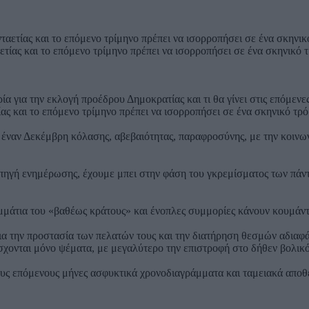
τίας και το επόμενο τρίμηνο πρέπει να ισορροπήσει σε ένα σκηνικό τρ
ία για την εκλογή προέδρου Δημοκρατίας και τι θα γίνει στις επόμε
ας και το επόμενο τρίμηνο πρέπει να ισορροπήσει σε ένα σκηνικό τρόμ
έναν Δεκέμβρη κόλασης, αβεβαιότητας, παραφροσύνης, με την κοινωνί
ηγή ενημέρωσης, έχουμε μπει στην φάση του γκρεμίσματος των πάντω
ομμάτια του «βαθέως κράτους» και ένοπλες συμμορίες κάνουν κουμάν
α την προστασία των πελατών τους και την διατήρηση θεσμών αδιαφάν
όσχονται μόνο ψέματα, με μεγαλύτερο την επιστροφή στο δήθεν βολικό
τους επόμενους μήνες ασφυκτικά χρονοδιαγράμματα και ταμειακά απο