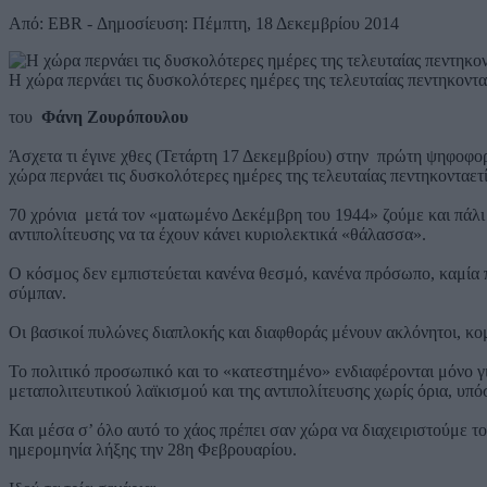
Από: EBR - Δημοσίευση: Πέμπτη, 18 Δεκεμβρίου 2014
Η χώρα περνάει τις δυσκολότερες ημέρες της τελευταίας πεντηκονταε
του
Φάνη Ζουρόπουλου
Άσχετα τι έγινε χθες (Τετάρτη 17 Δεκεμβρίου) στην πρώτη ψηφοφορ
χώρα περνάει τις δυσκολότερες ημέρες της τελευταίας πεντηκονταετί
70 χρόνια μετά τον «ματωμένο Δεκέμβρη του 1944» ζούμε και πάλι 
αντιπολίτευσης να τα έχουν κάνει κυριολεκτικά «θάλασσα».
Ο κόσμος δεν εμπιστεύεται κανένα θεσμό, κανένα πρόσωπο, καμία π
σύμπαν.
Οι βασικοί πυλώνες διαπλοκής και διαφθοράς μένουν ακλόνητοι, κ
Το πολιτικό προσωπικό και το «κατεστημένο» ενδιαφέρονται μόνο γι
μεταπολιτευτικού λαϊκισμού και της αντιπολίτευσης χωρίς όρια, υπ
Και μέσα σ’ όλο αυτό το χάος πρέπει σαν χώρα να διαχειριστούμε 
ημερομηνία λήξης την 28η Φεβρουαρίου.