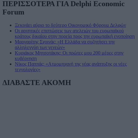
ΠΕΡΙΣΣΟΤΕΡΑ ΓΙΑ Delphi Economic
Forum
Ξεκινάει αύριο το δεύτερο Οικονομικό Φόρουμ Δελφών
Οι αρνητικές επιπτώσεις των ατελειών του ευρωπαϊκού
κράτους δικαίου στην πορεία προς την ευρωπαϊκή ενοποίηση
Μαργαρίτης Σχοινάς: «Η Ελλάδα να συζητήσει την
αλληλεγγύη των γενεών»
Κυριάκος Μητσοτάκης: Οι πρώτες μου 200 μέρες στην
κυβέρνηση
Νίκος Παππάς: «Ατμομηχανή της νέας ανάπτυξης οι νέες
τεχνολογίες»
ΔΙΑΒΑΣΤΕ ΑΚΟΜΗ