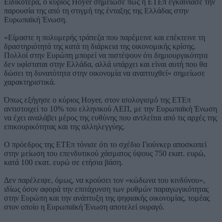
Ειδικότερα, ο κύριος Hoyer σημείωσε πως η ΕΤΕπ εγκαινίασε την
παρουσία της από τη στιγμή της ένταξης της Ελλάδας στην
Ευρωπαϊκή Ένωση.
«Είμαστε η πολυμερής τράπεζα που παρέμεινε και επέκτεινε τη
δραστηριότητά της κατά τη διάρκεια της οικονομικής κρίσης.
Πολλοί στην Ευρώπη μπορεί να πιστέψουν ότι δημιουργικότητα
δεν υφίσταται στην Ελλάδα, αλλά υπάρχει και είναι αυτή που θα
δώσει τη δυνατότητα στην οικονομία να αναπτυχθεί» σημείωσε
χαρακτηριστικά.
Όπως εξήγησε ο κύριος Hoyer, στον ισολογισμό της ΕΤΕπ
αντιστοιχεί το 10% του ελληνικού ΑΕΠ, με την Ευρωπαϊκή Ένωση
να έχει αναλάβει μέρος της ευθύνης που αντλείται από τις αρχές της
επικουρικότητας και της αλληλεγγύης.
Ο πρόεδρος της ΕΤΕπ τόνισε ότι το σχέδιο Γιούνκερ αποσκοπεί
στην μείωση του επενδυτικού χάσματος ύψους 750 εκατ. ευρώ,
κατά 100 εκατ. ευρώ σε ετήσια βάση.
Δεν παρέλειψε, όμως, να κρούσει τον «κώδωνα του κινδύνου»,
ιδίως όσον αφορά την επιτάχυνση των ρυθμών παραγωγικότητας
στην Ευρώπη και την ανάπτυξη της ψηφιακής οικονομίας, τομέας
στον οποίο η Ευρωπαϊκή Ένωση αποτελεί ουραγό.