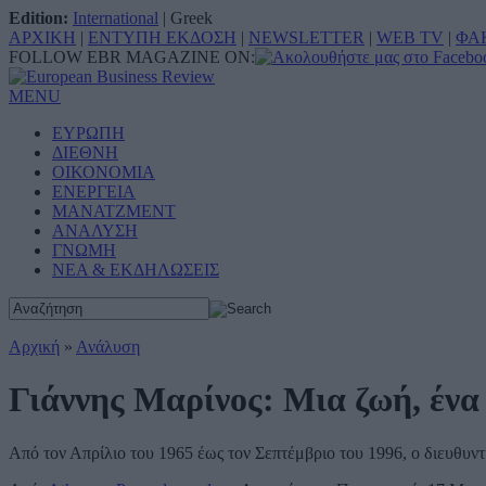
Edition:
International
|
Greek
ΑΡΧΙΚΗ
|
ΕΝΤΥΠΗ ΕΚΔΟΣΗ
|
NEWSLETTER
|
WEB TV
|
ΦΑ
FOLLOW EBR MAGAZINE ON:
MENU
ΕΥΡΩΠΗ
ΔΙΕΘΝΗ
ΟΙΚΟΝΟΜΙΑ
ΕΝΕΡΓΕΙΑ
ΜΑΝΑΤΖΜΕΝΤ
ΑΝΑΛΥΣΗ
ΓΝΩΜΗ
ΝΕΑ & ΕΚΔΗΛΩΣΕΙΣ
Αρχική
»
Ανάλυση
Γιάννης Μαρίνος: Μια ζωή, ένα 
Από τον Απρίλιο του 1965 έως τον Σεπτέμβριο του 1996, ο διευθυν