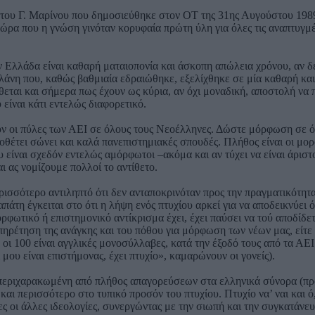
ο του Γ. Μαρίνου που δημοσιεύθηκε στον ΟΤ της 31ης Αυγούστου 1989
ην ώρα που η γνώση γινόταν κορυφαία πρώτη ύλη για όλες τις αναπτυγμ
 Ελλάδα είναι καθαρή ματαιοπονία και άσκοπη απώλεια χρόνου, αν δ
πλάνη που, καθώς βαθμιαία εδραιώθηκε, εξελίχθηκε σε μία καθαρή και
θεται και σήμερα πως έχουν ως κύρια, αν όχι μοναδική, αποστολή να
είναι κάτι εντελώς διαφορετικό.
υν οι πύλες των ΑΕΙ σε όλους τους Νεοέλληνες. Δώστε μόρφωση σε ό
θέτει σώνει και καλά πανεπιστημιακές σπουδές. Πλήθος είναι οι μορ
ίναι σχεδόν εντελώς αμόρφωτοι –ακόμα και αν τύχει να είναι άριστο
ι ας νομίζουμε πολλοί το αντίθετο.
ισσότερο αντιληπτό ότι δεν ανταποκρινόταν προς την πραγματικότητα
άτη έγκειται στο ότι η λήψη ενός πτυχίου αρκεί για να αποδεικνύει ότ
ορφωτικό ή επιστημονικό αντίκρισμα έχει, έχει παύσει να τού αποδίδε
ηρέτηση της ανάγκης και του πόθου για μόρφωση των νέων μας, είτε έχ
ν οι 100 είναι αγγλικές μονοσύλλαβες, κατά την έξοδό τους από τα ΑΕ
 μου είναι επιστήμονας, έχει πτυχίο», καμαρώνουν οι γονείς).
, περιχαρακωμένη από πλήθος απαγορεύσεων στα ελληνικά σύνορα (π
ι περισσότερο στο τυπικό προσόν του πτυχίου. Πτυχίο να’ ναι και ό,τι 
 οι άλλες ιδεολογίες, συνεργώντας με την σιωπή και την συγκατάνευσ