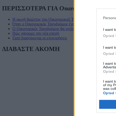
ΠΕΡΙΣΣΟΤΕΡΑ ΓΙΑ Οικονομικός Ταχυδρ
Persona
Η φωνή βοώντος του Οικονομικού Ταχυδρόμου προς κωφεύο
Όταν ο Οικονομικός Ταχυδρόμος έγραφε για το «ακρίδειον άγ
Ο Οικονομικός Ταχυδρόμος θα γινόταν 90 ετών...
I want t
Πώς χάνουμε την νέα εποχή
Opted 
Γιατί διασύρονται οι επιχειρήσεις
I want t
ΔΙΑΒΑΣΤΕ ΑΚΟΜΗ
Opted 
I want 
Advertis
Opted 
I want t
of my P
was col
Opted 