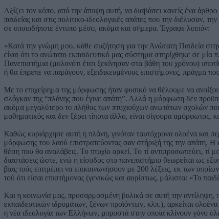
Αξίζει τον κόπο, από την άποψη αυτή, να διαβάσει κανείς ένα άρθρ
παιδείας και στις πολιτικο-ιδεολογικές απάτες που την διέλυσαν, τ
σε οποιοδήποτε έντυπο μέσο, ακόμα και σήμερα. Έγραφε λοιπόν:
«Κατά την γνώμη μου, κάθε συζήτηση για την Ανώτατη Παιδεία στην
είναι ότι το ανώτατο εκπαιδευτικό μας σύστημα στηρίχθηκε σε μία 
Πανεπιστήμια (μολονότι έτσι ξεκίνησαν στα βάθη του χρόνου) υποτί
ή θα έπρεπε να παράγουν, εξειδικευμένους επιστήμονες, πράγμα που 
Με το επιχείρημα της μόρφωσης ήταν φυσικό να θέλουμε να ανοίξο
σλόγκαν της “πλάνης που έγινε απάτη”. Αλλά η μόρφωση δεν προϋπο
ακόμα μεγαλύτερο το πλήθος των πτυχιούχων ανωτάτων σχολών που ε
μαθηματικός και δεν ξέρει τίποτα άλλο, είναι σίγουρα αμόρφωτος, κα
Καθώς κυριάρχησε αυτή η πλάνη, γινόταν ταυτόχρονα ολοένα και περ
μόρφωσης του λαού επιστρατεύοντας σαν στήριξή της την απάτη. Η απ
θέση που θα αναλάβεις. Το πτυχίο αρκεί. Το τί αντιπροσωπεύει, τί μ
διαστάσεις ώστε, ενώ η είσοδος στο πανεπιστήμιο θεωρείται ως εξυπ
βίας τούς επιτρέπει να επικοινωνήσουν με 200 λέξεις, εκ των οποίω
τού ότι είσαι επιστήμονας (γενικώς και αορίστως, μάλιστα: «Το παιδί
Και η κοινωνία μας, προσαρμοσμένη βολικά σε αυτή την αντίληψη
εκπαιδευτικών ιδρυμάτων, ξένων προϊόντων, κλπ.), αρκείται ολοένα κα
η νέα ιδεολογία των Ελλήνων, μπροστά στην οποία κλίνουν γόνυ όλες