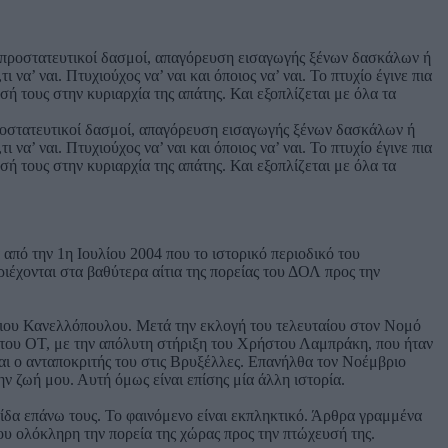
ροστατευτικοί δασμοί, απαγόρευση εισαγωγής ξένων δασκάλων ή
να’ ναι. Πτυχιούχος να’ ναι και όποιος να’ ναι. Το πτυχίο έγινε πια
ή τους στην κυριαρχία της απάτης. Και εξοπλίζεται με όλα τα
από την 1η Ιουλίου 2004 που το ιστορικό περιοδικό του
έχονται στα βαθύτερα αίτια της πορείας του ΔΟΛ προς την
άσιου Κανελλόπουλου. Μετά την εκλογή του τελευταίου στον Νομό
 του ΟΤ, με την απόλυτη στήριξη του Χρήστου Λαμπράκη, που ήταν
αι ο ανταποκριτής του στις Βρυξέλλες. Επανήλθα τον Νοέμβριο
ν ζωή μου. Αυτή όμως είναι επίσης μία άλλη ιστορία.
τίδα επάνω τους. Το φαινόμενο είναι εκπληκτικό. Άρθρα γραμμένα
του ολόκληρη την πορεία της χώρας προς την πτώχευσή της.