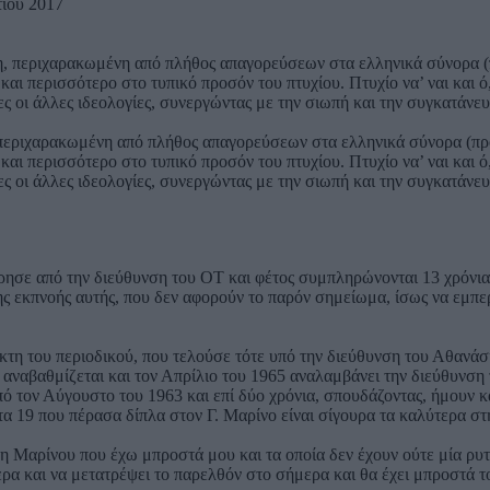
ίου 2017
, περιχαρακωμένη από πλήθος απαγορεύσεων στα ελληνικά σύνορα (π
ι περισσότερο στο τυπικό προσόν του πτυχίου. Πτυχίο να’ ναι και ό,τι 
 οι άλλες ιδεολογίες, συνεργώντας με την σιωπή και την συγκατάνευσ
ρησε από την διεύθυνση του ΟΤ και φέτος συμπληρώνονται 13 χρόνια 
εκπνοής αυτής, που δεν αφορούν το παρόν σημείωμα, ίσως να εμπερι
άκτη του περιοδικού, που τελούσε τότε υπό την διεύθυνση του Αθαν
 αναβαθμίζεται και τον Απρίλιο του 1965 αναλαμβάνει την διεύθυνση
 τον Αύγουστο του 1963 και επί δύο χρόνια, σπουδάζοντας, ήμουν κ
τα 19 που πέρασα δίπλα στον Γ. Μαρίνο είναι σίγουρα τα καλύτερα στη
νη Μαρίνου που έχω μπροστά μου και τα οποία δεν έχουν ούτε μία ρυ
μερα και να μετατρέψει το παρελθόν στο σήμερα και θα έχει μπροστά 