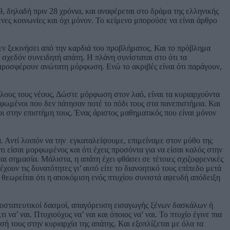
, δηλαδή πριν 28 χρόνια, και αναφέρεται στο δράμα της ελληνικής
ένες κοινωνίες και όχι μόνον. Το κείμενο μπορούσε να είναι άρθρο
εν ξεκινήσει από την καρδιά του προβλήματος. Και το πρόβλημα
 σχεδόν συνειδητή απάτη. Η πλάνη συνίσταται στο ότι τα
 προσφέρουν ανώτατη μόρφωση. Ενώ το ακριβές είναι ότι παράγουν,
λους τους νέους, Δώστε μόρφωση στον λαό, είναι τα κυριαρχούντα
φωμένοι που δεν πάτησαν ποτέ το πόδι τους στα πανεπιστήμια. Και
ι στην επιστήμη τους. Ένας άριστος μαθηματικός που είναι μόνον
. Αντί λοιπόν να την εγκαταλείψουμε, επιμείναμε στον μύθο της
ι είσαι μορφωμένος και ότι έχεις προσόντα για να είσαι καλός στην
ται σημασία. Μάλιστα, η απάτη έχει φθάσει σε τέτοιες σχιζοφρενικές
ουν τις δυνατότητες γι’ αυτό είτε το διανοητικό τους επίπεδο μετά
Ι θεωρείται ότι η αποκόμιση ενός πτυχίου συνιστά αψευδή απόδειξη
ροστατευτικοί δασμοί, απαγόρευση εισαγωγής ξένων δασκάλων ή
να’ ναι. Πτυχιούχος να’ ναι και όποιος να’ ναι. Το πτυχίο έγινε πια
ή τους στην κυριαρχία της απάτης. Και εξοπλίζεται με όλα τα