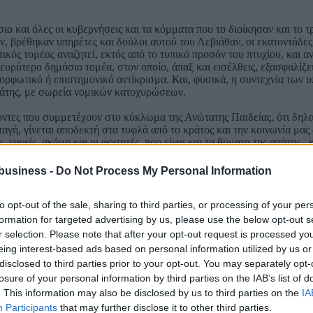
ιο και όλες οι κυβερνήσεις και τα κόμματα που το διοίκησαν και το 
, βρέθηκαν υπηρέτες και δούλοι αυτού του Λεβιάθαν, οι εκατοντάδες 
κός τομέας αναζητεί, εκτός από το τυπικό προσόν του πτυχίου, και αντ
ύτερο δημόσιο τομέα, στον οποίο, άπαξ και εισέλθεις, εξασφαλίζεις
μορφωτικό ή επιστημονικό αντίκρισμα. Και, φυσικά, η συντεχνία των
απάτης, με σωρεία νομικών κατοχυρώσεων.
τες που συμμετέχουν στο κύκλωμα της Ανώτατης Παιδείας, ότι δηλαδή
γή, γίνεται αποδεκτή στα τυφλά από το κράτος και την κοινωνία μας 
γονείς, ακόμα και οι φοιτητές, που είναι και τα θύματα της απάτης –
κις ανακύπτει θέμα αναβαθμίσεως της Παιδείας που παρέχουν τα ΑΕΙ
αθήματά τους, να μορφωθούν, αλλά απλώς να προετοιμασθούν για να 
business -
Do Not Process My Personal Information
to opt-out of the sale, sharing to third parties, or processing of your per
ου το ίδιο παράγει και αναπαράγει, ο Γιάννης Μαρίνος καταλήγει:
formation for targeted advertising by us, please use the below opt-out s
τέτοια ιδεολογική επανάσταση στον τόπο μας. Αλλά επιτέλους δεν θα 
r selection. Please note that after your opt-out request is processed y
σης και της Ανατολής; Το σύστημα που έχουμε είναι μοναδικό στον 
eing interest-based ads based on personal information utilized by us or
 να μάς κρατούν αγράμματους; Και γιατί τούς βοηθούν οι φοιτητές μ
disclosed to third parties prior to your opt-out. You may separately opt-
 των ιδιωτικών τομέων της παραγωγής και της οικονομικής διαχείρισ
losure of your personal information by third parties on the IAB’s list of
 τους και πάλι στο εξωτερικό…».
. This information may also be disclosed by us to third parties on the
IA
ια όλα αυτά φταίνε οι …τοκογλύφοι και ο νεοφιλελευθερισμός. Γιατί 
Participants
that may further disclose it to other third parties.