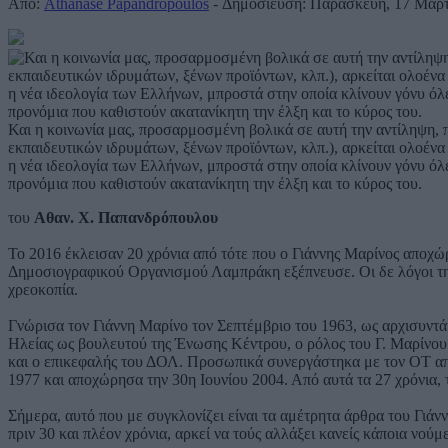
Από:
Athanase Papandropoulos
- Δημοσίευση: Παρασκευή, 17 Μαρτ
Και η κοινωνία μας, προσαρμοσμένη βολικά σε αυτή την αντίληψη
εκπαιδευτικών ιδρυμάτων, ξένων προϊόντων, κλπ.), αρκείται ολοένα κα
η νέα ιδεολογία των Ελλήνων, μπροστά στην οποία κλίνουν γόνυ όλες
προνόμια που καθιστούν ακατανίκητη την έλξη και το κύρος του.
του
Αθαν. Χ. Παπανδρόπουλου
Το 2016 έκλεισαν 20 χρόνια από τότε που ο Γιάννης Μαρίνος αποχώ
Δημοσιογραφικού Οργανισμού Λαμπράκη εξέπνευσε. Οι δε λόγοι της 
χρεοκοπία.
Γνώρισα τον Γιάννη Μαρίνο τον Σεπτέμβριο του 1963, ως αρχισυντ
Ηλείας ως βουλευτού της Ένωσης Κέντρου, ο ρόλος του Γ. Μαρίνου
και ο επικεφαλής του ΔΟΛ. Προσωπικά συνεργάστηκα με τον ΟΤ από
1977 και αποχώρησα την 30η Ιουνίου 2004. Από αυτά τα 27 χρόνια, 
Σήμερα, αυτό που με συγκλονίζει είναι τα αμέτρητα άρθρα του Γιάν
πριν 30 και πλέον χρόνια, αρκεί να τούς αλλάξει κανείς κάποια νού