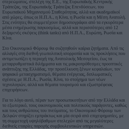
στερεώματος, στελέχη της Ε.Ε., της Ευρωπαϊκής Κεντρικής
Τράπεζας, της Ευρωπαϊκής Τράπεζας Επενδύσεων, του
Ευρωπαϊκού Μηχανισμού Σταθερότητας, αλλά και ακαδημαϊκοί
από χώρες, όπως οι Η.Π.Α., η Κίνα, η Ρωσία και η Μέση Ανατολή.
Στις ενότητες θα συμμετέχουν δημοσιογράφοι από τα εγκυρότερα
μέσα ενημέρωσης παγκοσμίως, αλλά και περισσότερες από 12
δεξαμενές σκέψεις (think tanks) από Η.Π.Α., Ευρώπη, Ρωσία και
Κίνα.
Στο Οικονομικό Φόρουμ θα συζητηθούν καίρια ζητήματα. Από τις
αλλαγές στη διεθνή γεωπολιτική ισορροπία και τις προκλήσεις που
αντιμετωπίζει η περιοχή της Ανατολικής Μεσογείου, έως τα
μεταρρυθμιστικά διλήμματα και τις μακροπρόθεσμες προοπτικές
ανάπτυξης της Ελλάδας, την προσέλκυση ξένων κεφαλαίων, τον
ψηφιακό μετασχηματισμό, θέματα ενέργειας, διπλωματικές
σχέσεις με Η.Π.Α., Ρωσία, Κίνα, το στοίχημα των νέων
τεχνολογιών, αλλά και θέματα τουρισμού και εξωστρέφειας
επιχειρήσεων.
Για το λόγο αυτό, πέραν των προσωπικοτήτων από την Ελλάδα και
το εξωτερικό, τους οικονομικούς και πολιτικούς παράγοντες, καθώς
και τους ανθρώπους του πνεύματος, το Οικονομικό Φόρουμ των
Δελφών στηρίζει εμπράκτως και μία σειρά από επιχειρηματίες, με
τη συμμετοχή υψηλόβαθμων στελεχών από τις μεγαλύτερες
διεθνείς εταιρίες παροχής συμβουλευτικών υπηρεσιών.