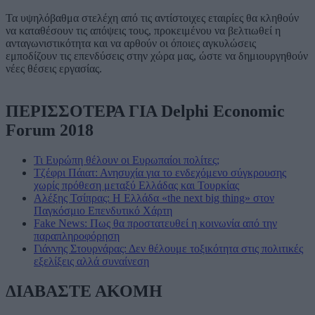
Τα υψηλόβαθμα στελέχη από τις αντίστοιχες εταιρίες θα κληθούν
να καταθέσουν τις απόψεις τους, προκειμένου να βελτιωθεί η
ανταγωνιστικότητα και να αρθούν οι όποιες αγκυλώσεις
εμποδίζουν τις επενδύσεις στην χώρα μας, ώστε να δημιουργηθούν
νέες θέσεις εργασίας.
ΠΕΡΙΣΣΟΤΕΡΑ ΓΙΑ Delphi Economic
Forum 2018
Τι Ευρώπη θέλουν οι Ευρωπαίοι πολίτες;
Τζέφρι Πάιατ: Ανησυχία για το ενδεχόμενο σύγκρουσης
χωρίς πρόθεση μεταξύ Ελλάδας και Τουρκίας
Αλέξης Τσίπρας: Η Ελλάδα «the next big thing» στον
Παγκόσμιο Επενδυτικό Χάρτη
Fake News: Πως θα προστατευθεί η κοινωνία από την
παραπληροφόρηση
Γιάννης Στουρνάρας: Δεν θέλουμε τοξικότητα στις πολιτικές
εξελίξεις αλλά συναίνεση
ΔΙΑΒΑΣΤΕ ΑΚΟΜΗ