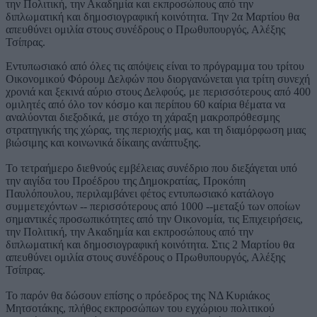
την Πολιτική, την Ακαδημία και εκπροσώπους από την
διπλωματική και δημοσιογραφική κοινότητα. Την 2α Μαρτίου θα
απευθύνει ομιλία στους συνέδρους ο Πρωθυπουργός, Αλέξης
Τσίπρας.
Εντυπωσιακό από όλες τις απόψεις είναι το πρόγραμμα του τρίτου
Οικονομικού Φόρουμ Δελφών που διοργανώνεται για τρίτη συνεχή
χρονιά και ξεκινά αύριο στους Δελφούς, με περισσότερους από 400
ομιλητές από όλο τον κόσμο και περίπου 60 καίρια θέματα να
αναλύονται διεξοδικά, με στόχο τη χάραξη μακροπρόθεσμης
στρατηγικής της χώρας, της περιοχής μας, και τη διαμόρφωση μιας
βιώσιμης και κοινωνικά δίκαιης ανάπτυξης.
Το τετραήμερο διεθνούς εμβέλειας συνέδριο που διεξάγεται υπό
την αιγίδα του Προέδρου της Δημοκρατίας, Προκόπη
Παυλόπουλου, περιλαμβάνει φέτος εντυπωσιακό κατάλογο
συμμετεχόντων -- περισσότερους από 1000 --μεταξύ των οποίων
σημαντικές προσωπικότητες από την Οικονομία, τις Επιχειρήσεις,
την Πολιτική, την Ακαδημία και εκπροσώπους από την
διπλωματική και δημοσιογραφική κοινότητα. Στις 2 Μαρτίου θα
απευθύνει ομιλία στους συνέδρους ο Πρωθυπουργός, Αλέξης
Τσίπρας.
Το παρόν θα δώσουν επίσης ο πρόεδρος της ΝΔ Κυριάκος
Μητσοτάκης, πλήθος εκπροσώπων του εγχώριου πολιτικού