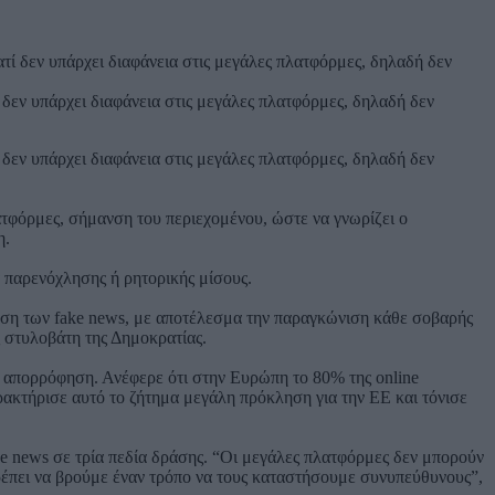
δεν υπάρχει διαφάνεια στις μεγάλες πλατφόρμες, δηλαδή δεν
δεν υπάρχει διαφάνεια στις μεγάλες πλατφόρμες, δηλαδή δεν
ατφόρμες, σήμανση του περιεχομένου, ώστε να γνωρίζει ο
η.
α παρενόχλησης ή ρητορικής μίσους.
ση των fake news, με αποτέλεσμα την παραγκώνιση κάθε σοβαρής
ς στυλοβάτη της Δημοκρατίας.
ή απορρόφηση. Ανέφερε ότι στην Ευρώπη το 80% της online
ρακτήρισε αυτό το ζήτημα μεγάλη πρόκληση για την ΕΕ και τόνισε
ke news σε τρία πεδία δράσης. “Οι μεγάλες πλατφόρμες δεν μπορούν
ρέπει να βρούμε έναν τρόπο να τους καταστήσουμε συνυπεύθυνους”,