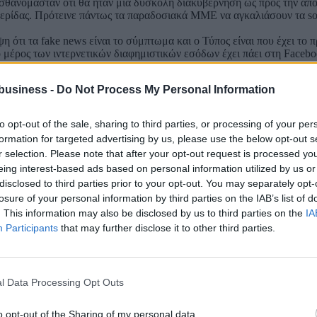
ισθανόμασταν ότι θα ήταν μία δύσκολη διακυβέρνηση ως προς την απ
ρίδας. Πρότεινε πάντως τα παραδοσιακά ΜΜΕ να αγκαλιάσουν τα soci
ψη ότι τα fake news είναι το σύμπτωμα και ο Τύπος είναι που έχει τ
μέρος των ιντερνετικών διαφημιστικών εσόδων έχει πάει στη Facebo
δή η συνδρομή των αναγνωστών, δε λειτουργεί σε όλες τις περιπτώσε
business -
Do Not Process My Personal Information
 ΜΜΕ.
έδρου της Δημοκρατίας κ. Προκοπίου Παυλόπουλου από την αστική, 
to opt-out of the sale, sharing to third parties, or processing of your per
Στερεάς Ελλάδας και του Δήμου Δελφών.
formation for targeted advertising by us, please use the below opt-out s
r selection. Please note that after your opt-out request is processed y
eing interest-based ads based on personal information utilized by us or
um 2018
disclosed to third parties prior to your opt-out. You may separately opt-
losure of your personal information by third parties on the IAB’s list of
. This information may also be disclosed by us to third parties on the
IA
ς πρόθεση μεταξύ Ελλάδας και Τουρκίας
Participants
that may further disclose it to other third parties.
σμιο Επενδυτικό Χάρτη
ξελίξεις αλλά συναίνεση
ιοχών με αναπτυξιακή καθυστέρηση
l Data Processing Opt Outs
o opt-out of the Sharing of my personal data.