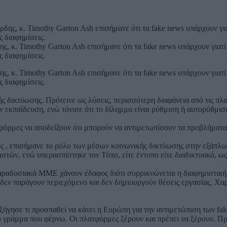
κ. Timothy Garton Ash επισήμανε ότι τα fake news υπάρχουν γιατί 
ς διαφημίσεις.
κ. Timothy Garton Ash επισήμανε ότι τα fake news υπάρχουν γιατί 
ς διαφημίσεις.
ς δικτύωσης. Πρότεινε ως λύσεις, περισσότερη διαφάνεια από τις πλ
ην εκπαίδευση, ενώ τόνισε ότι το δίλημμα είναι ρύθμιση ή αυτορύθμισ
ατφόρμες να αποδείξουν ότι μπορούν να αντιμετωπίσουν τα προβλήματ
, επισήμανε το ρόλο των μέσων κοινωνικής δικτύωσης στην εξάπλω
ιστών, ενώ υπερασπίστηκε τον Τύπο, είτε έντυπο είτε διαδικτυακό, ω
 παραδοσιακά ΜΜΕ χάνουν έδαφος διότι συρρικνώνεται η διαφημιστικ
 δεν παράγουν περιεχόμενο και δεν δημιουργούν θέσεις εργασίας. Χα
ήγησε τι προσπαθεί να κάνει η Ευρώπη για την αντιμετώπιση των fa
το γράμμα που φέρνω. Οι πλατφόρμες ξέρουν και πρέπει να ξέρουν. Π