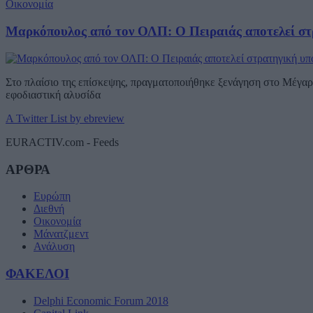
Οικονομία
Μαρκόπουλος από τον ΟΛΠ: Ο Πειραιάς αποτελεί στ
Στο πλαίσιο της επίσκεψης, πραγματοποιήθηκε ξενάγηση στο Μέγαρο
εφοδιαστική αλυσίδα
A Twitter List by ebreview
EURACTIV.com - Feeds
ΑΡΘΡΑ
Ευρώπη
Διεθνή
Οικονομία
Μάνατζμεντ
Ανάλυση
ΦΑΚΕΛΟΙ
Delphi Economic Forum 2018