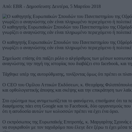
Από: EBR - Δημοσίευση: Δευτέρα, 5 Μαρτίου 2018
Ο καθηγητής Ευρωπαϊκών Σπουδών του Πανεπιστημίου της Οξφόρδης, 
γνωρίζει ο αναγνώστης εάν είναι πληρωμένο περιεχόμενο ή πολιτικέ
Ο καθηγητής Ευρωπαϊκών Σπουδών του Πανεπιστημίου της Οξφόρδης, 
γνωρίζει ο αναγνώστης εάν είναι πληρωμένο περιεχόμενο ή πολιτικέ
Σημείωσε επίσης ότι παίζει ρόλο ο αλγόριθμος των μέσων κοινωνική
αναγνώστης την πηγή της ιστορίας που διαβάζει στο facebook, και τ
Τάχθηκε υπέρ της αυτορύθμισης, τονίζοντας όμως ότι πρέπει οι πλ
Ο CEO του Ομίλου Αττικών Εκδόσεων, κ. Θεοχάρης Φιλιππόπουλος 
και ορθολογιστικής άποψης και σκέψης και την επικράτηση των λαϊκ
Στο ερώτημα πως αντιμετωπίζεται το φαινόμενο, επισήμανε ότι τα
διαφήμισης πάει στη Google και το Facebook, δύο οργανισμούς που
ότι η ασυδοσία αυτών των κολοσσών πρέπει να έχει ένα όριο.
Ο εκπρόσωπος της Ευρωπαϊκής Επιτροπής, κ. Μαργαρίτης Σχοινάς εξ
να συγκριθούν με τον ταχυδρόμο που έλεγε δεν ξέρω τι έχει μέσα 