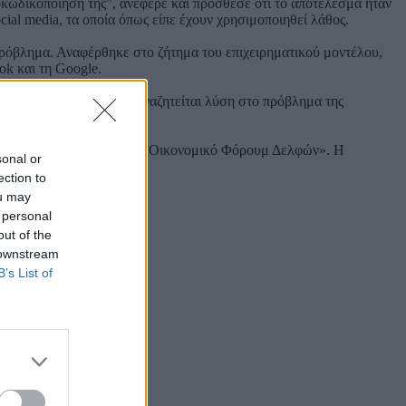
οκωδικοποίηση της”, ανέφερε και πρόσθεσε ότι το αποτέλεσμα ήταν
al media, τα οποία όπως είπε έχουν χρησιμοποιηθεί λάθος.
ο πρόβλημα. Αναφέρθηκε στο ζήτημα του επιχειρηματικού μοντέλου,
ok και τη Google.
ις, άρα εξακολουθεί να αναζητείται λύση στο πρόβλημα της
μη κερδοσκοπική εταιρεία «Οικονομικό Φόρουμ Δελφών». Η
sonal or
ection to
ou may
 personal
out of the
 downstream
B’s List of