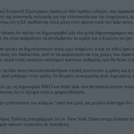
δική Επιτροπή Εξωτερικών Δράσεων δύο ομάδες ειδικών, που παρακολο
 της κοινοτικής πολιτικής για την επικοινωνία και την ενημέρωση, 
ντως ότι η ΕΕ αισθάνεται πολύ μόνη στον αγώνα κατά των fake news.
άποψη ότι πρέπει να δημιουργηθεί μία νέα γενιά δημοσιογράφων που 
σε ότι είναι απαραίτητο να αντιδράσουν τα κράτη και η Ευρώπη να έχ
θα πρέπει να δημοσιοποιούν ποιος έχει πληρώσει τι και να τεθεί όρ
σούς του διαδικτύου, από το να φορολογούνται στις χώρες που δραστ
, αλλά εντός πλαισίου αυστηρών κανόνων ρύθμισης που θα θέσει η 
ι τα fake news πολλαπλασιάστηκαν επειδή συνέπεσαν η κρίση και η εμ
ει γιατί μπήκαμε στην κρίση. Οι θεωρίες συνομωσίας ήταν δημοφιλείς 
ιτών, με τη δημιουργία ΜΚΟ και think tank που θα αποκαλύπτουν ποι
ίνοντας ότι το ζήτημα είναι η χρηματοδότηση.
 εμπιστοσύνη του κόσμου “γιατί και εμείς για μεγάλο διάστημα δεν 
δρος Τσάλτας υπογράμμισε ότι οι New York Times αντιμετώπισαν το
 μην κάνουν περικοπές σε συντάκτες.