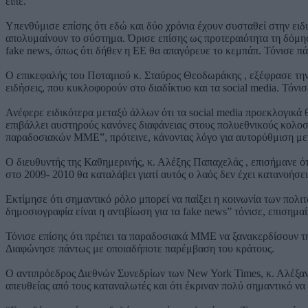
είπε.
Υπενθύμισε επίσης ότι εδώ και δύο χρόνια έχουν συσταθεί στην ει
απολυμαίνουν το σύστημα. Όρισε επίσης ως προτεραιότητα τη δόμηση
fake news, όπως ότι δήθεν η ΕΕ θα απαγόρευε το κεμπάπ. Τόνισε πά
Ο επικεφαλής του Ποταμιού κ. Σταύρος Θεοδωράκης , εξέφρασε την 
ειδήσεις, που κυκλοφορούν στο διαδίκτυο και τα social media. Τόνι
Ανέφερε ειδικότερα μεταξύ άλλων ότι τα social media προεκλογικά 
επιβάλλει αυστηρούς κανόνες διαφάνειας στους πολυεθνικούς κολοσ
παραδοσιακών ΜΜΕ”, πρότεινε, κάνοντας λόγο για αυτορύθμιση μεν
Ο διευθυντής της Καθημερινής, κ. Αλέξης Παπαχελάς , επισήμανε ότ
στο 2009- 2010 θα καταλάβει γιατί αυτός ο λαός δεν έχει κατανοήσ
Εκτίμησε ότι σημαντικό ρόλο μπορεί να παίξει η κοινωνία των πολ
δημοσιογραφία είναι η αντιβίωση για τα fake news” τόνισε, επισημα
Τόνισε επίσης ότι πρέπει τα παραδοσιακά ΜΜΕ να ξανακερδίσουν την
Διαφώνησε πάντως με οποιαδήποτε παρέμβαση του κράτους.
Ο αντιπρόεδρος Διεθνών Συνεδρίων των New York Times, κ. Αλέξαν
απευθείας από τους καταναλωτές και ότι έκριναν πολύ σημαντικό να