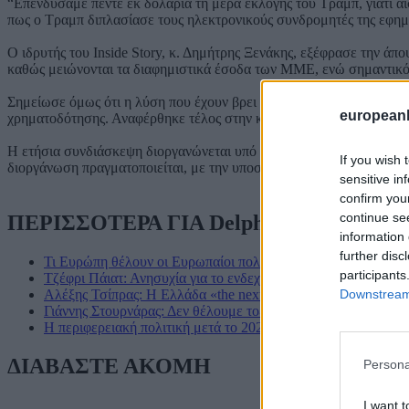
“Επενδύσαμε πέντε εκ δολάρια τη μέρα εκλογής του Τραμπ, γιατί α
πως ο Τραμπ διπλασίασε τους ηλεκτρονικούς συνδρομητές της εφημε
Ο ιδρυτής του Inside Story, κ. Δημήτρης Ξενάκης, εξέφρασε την άπο
καθώς μειώνονται τα διαφημιστικά έσοδα των ΜΜΕ, ενώ σημαντικό 
Σημείωσε όμως ότι η λύση που έχουν βρει οι New York Times, δηλα
european
χρηματοδότησης. Αναφέρθηκε τέλος στην κρίση εμπιστοσύνης στα
Η ετήσια συνδιάσκεψη διοργανώνεται υπό την αιγίδα της Α.Ε Προ
If you wish 
διοργάνωση πραγματοποιείται, με την υποστήριξη της Περιφέρειας 
sensitive in
confirm you
continue se
ΠΕΡΙΣΣΟΤΕΡΑ ΓΙΑ Delphi Economic For
information 
further disc
Τι Ευρώπη θέλουν οι Ευρωπαίοι πολίτες;
participants
Τζέφρι Πάιατ: Ανησυχία για το ενδεχόμενο σύγκρουσης χωρί
Downstream 
Αλέξης Τσίπρας: Η Ελλάδα «the next big thing» στον Παγκό
Γιάννης Στουρνάρας: Δεν θέλουμε τοξικότητα στις πολιτικές ε
Η περιφερειακή πολιτική μετά το 2020: Η πρόκληση των περ
ΔΙΑΒΑΣΤΕ ΑΚΟΜΗ
Persona
I want t