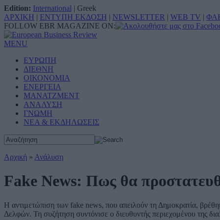
Edition:
International
|
Greek
ΑΡΧΙΚΗ
|
ΕΝΤΥΠΗ ΕΚΔΟΣΗ
|
NEWSLETTER
|
WEB TV
|
ΦΑ
FOLLOW EBR MAGAZINE ON:
MENU
ΕΥΡΩΠΗ
ΔΙΕΘΝΗ
ΟΙΚΟΝΟΜΙΑ
ΕΝΕΡΓΕΙΑ
ΜΑΝΑΤΖΜΕΝΤ
ΑΝΑΛΥΣΗ
ΓΝΩΜΗ
ΝΕΑ & ΕΚΔΗΛΩΣΕΙΣ
Αρχική
»
Ανάλυση
Fake News: Πως θα προστατευθ
Η αντιμετώπιση των fake news, που απειλούν τη Δημοκρατία, βρέθηκ
Δελφών. Τη συζήτηση συντόνισε ο διευθυντής περιεχομένου της δ