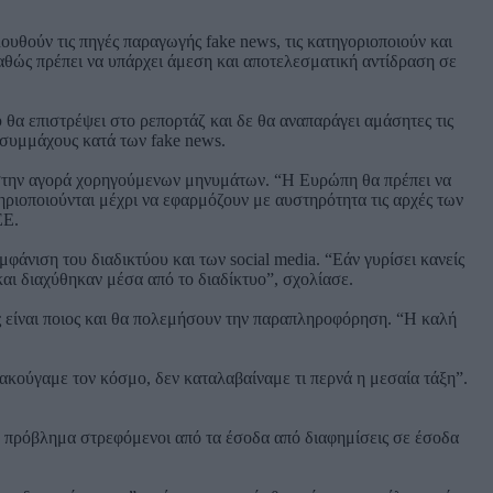
υθούν τις πηγές παραγωγής fake news, τις κατηγοριοποιούν και
καθώς πρέπει να υπάρχει άμεση και αποτελεσματική αντίδραση σε
θα επιστρέψει στο ρεπορτάζ και δε θα αναπαράγει αμάσητες τις
ει συμμάχους κατά των fake news.
ιο στην αγορά χορηγούμενων μηνυμάτων. “Η Ευρώπη θα πρέπει να
ηριοποιούνται μέχρι να εφαρμόζουν με αυστηρότητα τις αρχές των
ΕΕ.
φάνιση του διαδικτύου και των social media. “Εάν γυρίσει κανείς
και διαχύθηκαν μέσα από το διαδίκτυο”, σχολίασε.
ος είναι ποιος και θα πολεμήσουν την παραπληροφόρηση. “Η καλή
ακούγαμε τον κόσμο, δεν καταλαβαίναμε τι περνά η μεσαία τάξη”.
 πρόβλημα στρεφόμενοι από τα έσοδα από διαφημίσεις σε έσοδα