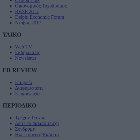
Capital Link
Οικονομικός Ταχυδρόμος
BBSF 2017
Delphi Economic Forum
Νταβός 2017
ΥΛΙΚΟ
Web TV
Εκδηλώσεις
Newsletter
EB REVIEW
Εταιρεία
Διαφημιστείτε
Επικοινωνία
ΠΕΡΙΟΔΙΚΟ
Τρέχον Τεύχος
Δείτε τα παλαιά τεύχη
Συνδρομή
Ηλεκτρονική Έκδοση