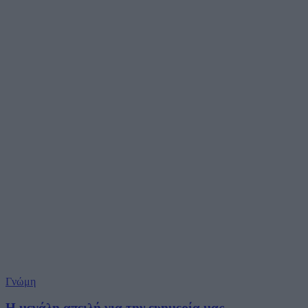
Γνώμη
Η μεγάλη απειλή για την ευημερία μας