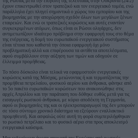
της Ρωσίας μετά την εισβολή της τελευταίας στην Ουκρανία (24/2)
έχουν επικεντρωθεί στον τραπεζικό και τον ενεργειακό τομέα, ενώ
παράλληλα έχει πληγεί σημαντικά ο χώρος του εμπορίου και της
βιομηχανίας με την αποχώρηση σχεδόν όλων των μεγάλων ξένων
εταιρειών. Και ενώ οι τραπεζικές κυρώσεις και αυτές εναντίον
συγκεκριμένων ατόμων, όπως είναι οι Ρώσοι ολιγάρχες, δεν
αντιμετωπίζουν ιδιαίτερο πρόβλημα στην εφαρμογή τους στο θέμα
της ενέργειας, η δομή του ευρωπαϊκού ενεργειακού συστήματος
είναι τέτοια που καθιστά την όποια εφαρμογή όχι μόνο
προβληματική αλλά και επιφέρουσα τα αντίθετα αποτελέσματα,
αφού συμβάλλουν στην αύξηση των τιμών και οδηγούν σε
έλλειμμα προμήθειας.
Το πόσο δύσκολο είναι τελικά να εφαρμοστούν ενεργειακές
κυρώσεις κατά της Μόσχας, μειώνοντας ή και τερματίζοντας την
προμήθεια πετρελαίου, φυσικού αερίου και άνθρακα, φάνηκε από
το 5ο πακέτο ευρωπαϊκών κυρώσεων που ανακοινώθηκε στις
αρχές Απριλίου και την παράταση που δόθηκε ευθύς μετά για τις
εισαγωγές ρωσικού άνθρακα, με κύριο αποδέκτη τη Γερμανία,
αφού οι βιομηχανίες της και οι ηλεκτροπαραγωγοί της δεν μπορούν
σε τόσο σύντομο χρονικό διάστημα να εξεύρουν εναλλακτικό
προμηθευτή. Και ασφαλώς ούτε αυτή τη φορά συμπεριλήφθηκαν
το ρωσικό πετρέλαιο και το φυσικό αέριο στα προς αποκλεισμό
ενεργειακά καύσιμα.
Μια ενδεχόμενη άμεση αποκοπή της Ευρώπης από ρωσικές