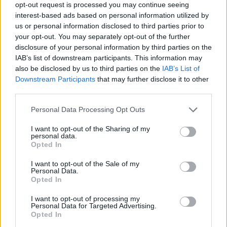
opt-out request is processed you may continue seeing
τους Ευρωπαίους ιθύνοντες να εξακολουθούν να πιστεύουν ότι τα
ορυκτά καύσιμα δεν έχουν θέση στο αυριανό ενεργειακό μείγμα
interest-based ads based on personal information utilized by
και την επίτευξη μηδενικών ρύπων το 2050, ή και νωρίτερα, να
us or personal information disclosed to third parties prior to
αποτελεί αδιαπραγμάτευτο όρο τη στιγμή που η Ε.Ε. είναι
your opt-out. You may separately opt-out of the further
υπεύθυνη μόνο για το 7% των παγκόσμιων εκπομπών του
disclosure of your personal information by third parties on the
θερμοκηπίου. Δίδοντας όμως το καλό παράδειγμα εις πείσμα της
IAB’s list of downstream participants. This information may
αρνητικής συμπεριφοράς των μεγάλων ρυπαντών (Κίνα, Ινδία,
also be disclosed by us to third parties on the
IAB’s List of
Ρωσία, ΗΠΑ), η Ε.Ε. κινδυνεύει με την απόλυτη ενεργειακή
φτωχοποίηση.
Downstream Participants
that may further disclose it to other
third parties.
*σύμβουλος Στρατηγικής στην Ενέργεια και πρόεδρος του
Ινστιτούτου Ενέργειας ΝΑ Ευρώπης (ΙΕΝΕ)
Personal Data Processing Opt Outs
ΔΙΑΒΑΣΤΕ ΑΚΟΜΗ
I want to opt-out of the Sharing of my
personal data.
Opted In
I want to opt-out of the Sale of my
Personal Data.
Opted In
I want to opt-out of processing my
Personal Data for Targeted Advertising.
Opted In