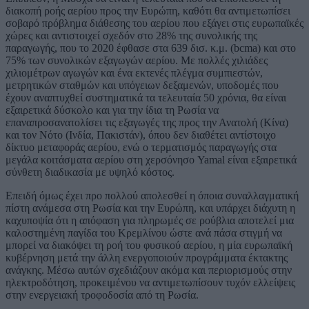
διακοπή ροής αερίου προς την Ευρώπη, καθότι θα αντιμετωπίσει
σοβαρό πρόβλημα διάθεσης του αερίου που εξάγει στις ευρωπαϊκές
χώρες και αντιστοιχεί σχεδόν στο 28% της συνολικής της
παραγωγής, που το 2020 έφθασε στα 639 δισ. κ.μ. (bcma) και στο
75% των συνολικών εξαγωγών αερίου. Με πολλές χιλιάδες
χιλιομέτρων αγωγών και ένα εκτενές πλέγμα συμπιεστών,
μετρητικών σταθμών και υπόγειων δεξαμενών, υποδομές που
έχουν αναπτυχθεί συστηματικά τα τελευταία 50 χρόνια, θα είναι
εξαιρετικά δύσκολο και για την ίδια τη Ρωσία να
επαναπροσανατολίσει τις εξαγωγές της προς την Ανατολή (Κίνα)
και τον Νότο (Ινδία, Πακιστάν), όπου δεν διαθέτει αντίστοιχο
δίκτυο μεταφοράς αερίου, ενώ ο τερματισμός παραγωγής στα
μεγάλα κοιτάσματα αερίου στη χερσόνησο Yamal είναι εξαιρετικά
σύνθετη διαδικασία με υψηλό κόστος.
Επειδή όμως έχει προ πολλού απολεσθεί η όποια συναλλαγματική
πίστη ανάμεσα στη Ρωσία και την Ευρώπη, και υπάρχει διάχυτη η
καχυποψία ότι η απόφαση για πληρωμές σε ρούβλια αποτελεί μια
καλοστημένη παγίδα του Κρεμλίνου ώστε ανά πάσα στιγμή να
μπορεί να διακόψει τη ροή του φυσικού αερίου, η μία ευρωπαϊκή
κυβέρνηση μετά την άλλη ενεργοποιούν προγράμματα έκτακτης
ανάγκης. Μέσω αυτών σχεδιάζουν ακόμα και περιορισμούς στην
ηλεκτροδότηση, προκειμένου να αντιμετωπίσουν τυχόν ελλείψεις
στην ενεργειακή τροφοδοσία από τη Ρωσία.