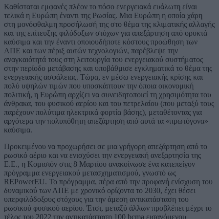
Καθίσταται εμφανές πλέον το πόσο ενεργειακά ευάλωτη είναι
τελικά η Ευρώπη έναντι της Ρωσίας. Μια Ευρώπη η οποία χάρη
στη μονόφθαλμη προσήλωσή της στο θέμα της κλιματικής αλλαγής
και της επίτευξης φιλόδοξων στόχων για απεξάρτηση από ορυκτά
καύσιμα και την έναντι οποιουδήποτε κόστους προώθηση των
ΑΠΕ και των πέριξ αυτών τεχνολογιών, παρέβλεψε την
αναγκαιότητά τους στη λειτουργία του ενεργειακού συστήματος
στην περίοδο μετάβασης και υποβάθμισε εγκληματικά το θέμα της
ενεργειακής ασφάλειας. Τώρα, εν μέσω ενεργειακής κρίσης και
πολύ υψηλών τιμών που υποσκάπτουν την όποια οικονομική
πολιτική, η Ευρώπη αρχίζει να συνειδητοποιεί τη χρησιμότητα του
άνθρακα, του φυσικού αερίου και του πετρελαίου (που μεταξύ τους
παρέχουν πολύτιμα ηλεκτρικά φορτία βάσης), μεταθέτοντας για
αργότερα την πολυπόθητη απεξάρτηση από αυτά τα «πρωτόγονα»
καύσιμα.
Προκειμένου να προχωρήσει σε μια γρήγορη απεξάρτηση από το
ρωσικό αέριο και να ενισχύσει την ενεργειακή ανεξαρτησία της
Ε.Ε., η Κομισιόν στις 8 Μαρτίου ανακοίνωσε ένα κατεπείγον
πρόγραμμα ενεργειακού μετασχηματισμού, γνωστό ως
REPowerEU. Το πρόγραμμα, πέρα από την προφανή ενίσχυση του
δυναμικού των ΑΠΕ με χρονικό ορίζοντα το 2030, έχει θέσει
υπερφιλόδοξους στόχους για την άμεση αντικατάσταση του
ρωσικού φυσικού αερίου. Έτσι, μεταξύ άλλων προβλέπει μέχρι το
τέλος του 2022 την αντικατάσταση 100 bcma εισαγόμενου