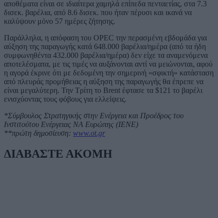
αποθέματα είναι σε ιδιαίτερα χαμηλά επίπεδα πενταετίας, στα 7.3
δισεκ. βαρέλια, από 8.6 δισεκ. που ήταν πέρυσι και ικανά να
καλύψουν μόνο 57 ημέρες ζήτησης.
Παράλληλα, η απόφαση του OPEC την περασμένη εβδομάδα για
αύξηση της παραγωγής κατά 648.000 βαρέλια/ημέρα (από τα ήδη
συμφωνηθέντα 432.000 βαρέλια/ημέρα) δεν είχε τα αναμενόμενα
αποτελέσματα, με τις τιμές να αυξάνονται αντί να μειώνονται, αφού
η αγορά έκρινε ότι με δεδομένη την σημερινή «σφικτή» κατάσταση
από πλευράς προμήθειας η αύξηση της παραγωγής θα έπρεπε να
είναι μεγαλύτερη. Την Τρίτη το Brent έφτασε τα $121 το βαρέλι
ενισχύοντας τους φόβους για ελλείψεις.
*Σύμβουλος Στρατηγικής στην Ενέργεια και Προέδρος του
Ινστιτούτου Ενέργειας ΝΑ Ευρώπης (ΙΕΝΕ)
**πρώτη δημοσίευση:
www.ot.gr
ΔΙΑΒΑΣΤΕ ΑΚΟΜΗ