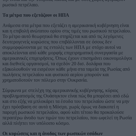
ρωσικό πετρέλαιο.
Τα μέτρα που εξετάζουν οι ΗΠΑ
Ανάμεσα στα μέτρα που εξετάζει η αμερικανική κυβέρνηση είναι
και η επιβολή ανώτατου ορίου στις τιμές του ρωσικού πετρελαίου.
Το μέτρο αυτό θεωρητικά θα στηρίζεται και από τις λεγόμενες
δευτερογενείς κυρώσεις που επιβάλλονται σε όσους δεν
συμμορφώνονται με τις εντολές των ΗΠΑ με στόχο αυτοί να
αποκλείονται από κάθε μορφής επιχειρηματική συνεργασία με
αμερικανικές επιχειρήσεις. Όπως έχουν επισημάνει οικονομολόγοι
και διεθνείς οργανισμοί, τα σχεδόν 20 δισ. δολάρια που
εξακολουθούν να εισρέουν κάθε μήνα στα ταμεία της Ρωσίας από
πωλήσεις πετρελαίου και φυσικού αερίου μπορούν και
χρηματοδοτούν τον πόλεμο στην Ουκρανία.
Σύμφωνα με στελέχη της αμερικανικής κυβέρνησης, κύριος
προβληματισμός της Ουάσιγκτον είναι πώς θα μπορέσει από εδώ
και στο εξής να μπλοκάρει τα έσοδα του πετρελαίου ώστε να μην
έχει πρόσβαση σε αυτά η Μόσχα, χωρίς όμως να διακοπεί η
παροχή ρωσικού πετρελαίου, αφού κάτι τέτοιο θα προκαλούσε
περαιτέρω άνοδο των τιμών του πετρελαίου, που ωφελεί τη Ρωσία
αλλά πλήττει τον υπόλοιπο κόσμο.
Οι κυρώσεις και η άνοδος των ρωσικών εσόδων