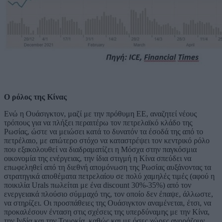
Ο ρόλος της Κίνας
Ενώ η Ουάσιγκτον, μαζί με την πρόθυμη ΕΕ, αναζητεί νέους
τρόπους για να πλήξει περαιτέρω τον πετρελαϊκό κλάδο της
Ρωσίας, ώστε να μειώσει κατά το δυνατόν τα έσοδά της από το
πετρέλαιο, με απώτερο στόχο να καταστρέψει τον κεντρικό ρόλο
που εξακολουθεί να διαδραματίζει η Μόσχα στην παγκόσμια
οικονομία της ενέργειας, την ίδια στιγμή η Κίνα σπεύδει να
επωφεληθεί από τη διεθνή απομόνωση της Ρωσίας αυξάνοντας τα
στρατηγικά αποθέματα πετρελαίου σε πολύ χαμηλές τιμές (αφού η
ποικιλία Urals πωλείται με ένα discount 30%-35%) από τον
ενεργειακά πλούσιο σύμμαχό της, τον οποίο δεν έπαψε, άλλωστε,
να στηρίζει. Οι προσπάθειες της Ουάσιγκτον αναμένεται, έτσι, να
προκαλέσουν ένταση στις σχέσεις της υπερδύναμης με την Κίνα,
την Ινδία και την Τουρκία, καθώς και με όσες χώρες αγοράζουν