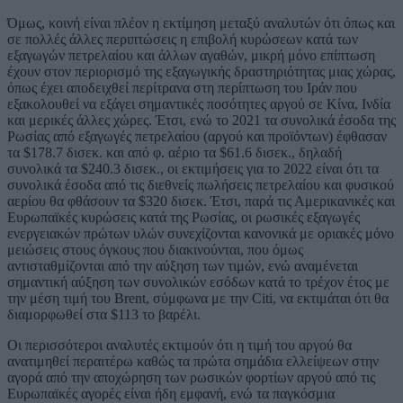
Όμως, κοινή είναι πλέον η εκτίμηση μεταξύ αναλυτών ότι όπως και
σε πολλές άλλες περιπτώσεις η επιβολή κυρώσεων κατά των
εξαγωγών πετρελαίου και άλλων αγαθών, μικρή μόνο επίπτωση
έχουν στον περιορισμό της εξαγωγικής δραστηριότητας μιας χώρας,
όπως έχει αποδειχθεί περίτρανα στη περίπτωση του Ιράν που
εξακολουθεί να εξάγει σημαντικές ποσότητες αργού σε Κίνα, Ινδία
και μερικές άλλες χώρες. Έτσι, ενώ το 2021 τα συνολικά έσοδα της
Ρωσίας από εξαγωγές πετρελαίου (αργού και προϊόντων) έφθασαν
τα $178.7 δισεκ. και από φ. αέριο τα $61.6 δισεκ., δηλαδή
συνολικά τα $240.3 δισεκ., οι εκτιμήσεις για το 2022 είναι ότι τα
συνολικά έσοδα από τις διεθνείς πωλήσεις πετρελαίου και φυσικού
αερίου θα φθάσουν τα $320 δισεκ. Έτσι, παρά τις Αμερικανικές και
Ευρωπαϊκές κυρώσεις κατά της Ρωσίας, οι ρωσικές εξαγωγές
ενεργειακών πρώτων υλών συνεχίζονται κανονικά με οριακές μόνο
μειώσεις στους όγκους που διακινούνται, που όμως
αντισταθμίζονται από την αύξηση των τιμών, ενώ αναμένεται
σημαντική αύξηση των συνολικών εσόδων κατά το τρέχον έτος με
την μέση τιμή του Brent, σύμφωνα με την Citi, να εκτιμάται ότι θα
διαμορφωθεί στα $113 το βαρέλι.
Οι περισσότεροι αναλυτές εκτιμούν ότι η τιμή του αργού θα
ανατιμηθεί περαιτέρω καθώς τα πρώτα σημάδια ελλείψεων στην
αγορά από την αποχώρηση των ρωσικών φορτίων αργού από τις
Ευρωπαϊκές αγορές είναι ήδη εμφανή, ενώ τα παγκόσμια