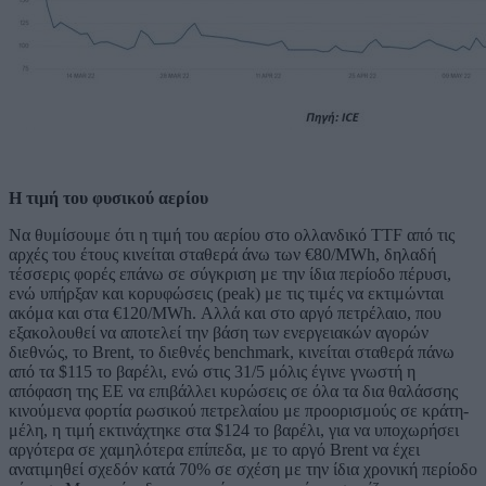
Η τιμή του φυσικού αερίου
Να θυμίσουμε ότι η τιμή του αερίου στο ολλανδικό TTF από τις
αρχές του έτους κινείται σταθερά άνω των €80/MWh, δηλαδή
τέσσερις φορές επάνω σε σύγκριση με την ίδια περίοδο πέρυσι,
ενώ υπήρξαν και κορυφώσεις (peak) με τις τιμές να εκτιμώνται
ακόμα και στα €120/MWh. Αλλά και στο αργό πετρέλαιο, που
εξακολουθεί να αποτελεί την βάση των ενεργειακών αγορών
διεθνώς, το Brent, το διεθνές benchmark, κινείται σταθερά πάνω
από τα $115 το βαρέλι, ενώ στις 31/5 μόλις έγινε γνωστή η
απόφαση της ΕΕ να επιβάλλει κυρώσεις σε όλα τα δια θαλάσσης
κινούμενα φορτία ρωσικού πετρελαίου με προορισμούς σε κράτη-
μέλη, η τιμή εκτινάχτηκε στα $124 το βαρέλι, για να υποχωρήσει
αργότερα σε χαμηλότερα επίπεδα, με το αργό Brent να έχει
ανατιμηθεί σχεδόν κατά 70% σε σχέση με την ίδια χρονική περίοδο