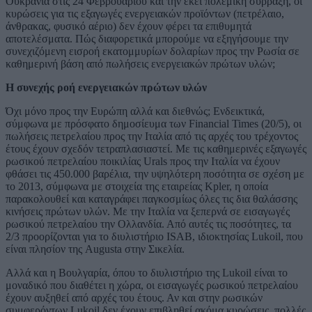
Ουκρανία στις 24 Φεβρουαρίου και την εκεί πολεμική σύρραξη, οι
κυρώσεις για τις εξαγωγές ενεργειακών προϊόντων (πετρέλαιο,
άνθρακας, φυσικό αέριο) δεν έχουν φέρει τα επιθυμητά
αποτελέσματα. Πώς διαφορετικά μπορούμε να εξηγήσουμε την
συνεχιζόμενη εισροή εκατομμυρίων δολαρίων προς την Ρωσία σε
καθημερινή βάση από πωλήσεις ενεργειακών πρώτων υλών;
Η συνεχής ροή ενεργειακών πρώτων υλών
Όχι μόνο προς την Ευρώπη αλλά και διεθνώς; Ενδεικτικά,
σύμφωνα με πρόσφατο δημοσίευμα των Financial Times (20/5), οι
πωλήσεις πετρελαίου προς την Ιταλία από τις αρχές του τρέχοντος
έτους έχουν σχεδόν τετραπλασιαστεί. Με τις καθημερινές εξαγωγές
ρωσικού πετρελαίου ποικιλίας Urals προς την Ιταλία να έχουν
φθάσει τις 450.000 βαρέλια, την υψηλότερη ποσότητα σε σχέση με
το 2013, σύμφωνα με στοιχεία της εταιρείας Kpler, η οποία
παρακολουθεί και καταγράφει παγκοσμίως όλες τις δια θαλάσσης
κινήσεις πρώτων υλών. Με την Ιταλία να ξεπερνά σε εισαγωγές
ρωσικού πετρελαίου την Ολλανδία. Από αυτές τις ποσότητες, τα
2/3 προορίζονται για το διυλιστήριο ISAB, ιδιοκτησίας Lukoil, που
είναι πλησίον της Augusta στην Σικελία.
Αλλά και η Βουλγαρία, όπου το διυλιστήριο της Lukoil είναι το
μοναδικό που διαθέτει η χώρα, οι εισαγωγές ρωσικού πετρελαίου
έχουν αυξηθεί από αρχές του έτους. Αν και στην ρωσικών
συμφερόντων Lukoil δεν έχουν επιβληθεί ακόμα κυρώσεις, πολλές