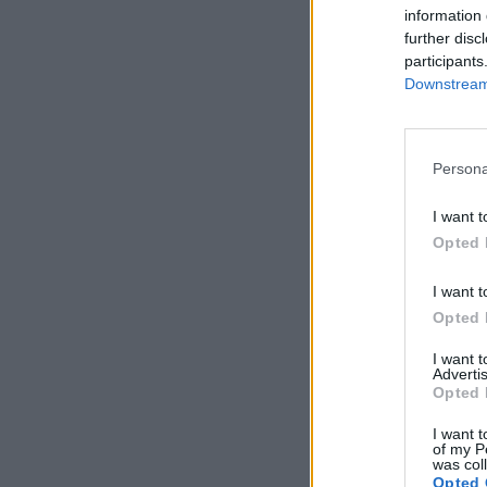
information 
further disc
participants
Downstream 
Persona
I want t
Opted 
I want t
Opted 
I want 
Advertis
Opted 
I want t
of my P
was col
Opted 