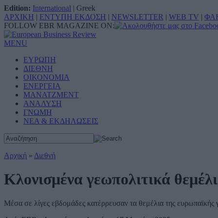
Edition:
International
|
Greek
ΑΡΧΙΚΗ
|
ΕΝΤΥΠΗ ΕΚΔΟΣΗ
|
NEWSLETTER
|
WEB TV
|
ΦΑ
FOLLOW EBR MAGAZINE ON:
MENU
ΕΥΡΩΠΗ
ΔΙΕΘΝΗ
ΟΙΚΟΝΟΜΙΑ
ΕΝΕΡΓΕΙΑ
ΜΑΝΑΤΖΜΕΝΤ
ΑΝΑΛΥΣΗ
ΓΝΩΜΗ
ΝΕΑ & ΕΚΔΗΛΩΣΕΙΣ
Αρχική
»
Διεθνή
Κλονισμένα γεωπολιτικά θεμέλ
Μέσα σε λίγες εβδομάδες κατέρρευσαν τα θεμέλια της ευρωπαϊκής 