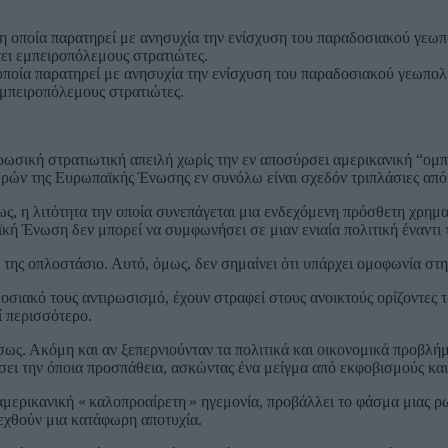
οποία παρατηρεί με ανησυχία την ενίσχυση του παραδοσιακού γεωπολιτ
 εμπειροπόλεμους στρατιώτες.
ρωσική στρατιωτική απειλή χωρίς την εν αποσύρσει αμερικανική “ομπ
ωρών της Ευρωπαϊκής Ένωσης εν συνόλω είναι σχεδόν τριπλάσιες από
ως, η λιτότητα την οποία συνεπάγεται μια ενδεχόμενη πρόσθετη χρημ
ή Ένωση δεν μπορεί να συμφωνήσει σε μιαν ενιαία πολιτική έναντι τ
της οπλοστάσιο. Αυτό, όμως, δεν σημαίνει ότι υπάρχει ομοφωνία στην
οσιακό τους αντιρωσισμό, έχουν στραφεί στους ανοικτούς ορίζοντες 
ί περισσότερο.
ως. Ακόμη και αν ξεπερνιούνταν τα πολιτικά και οικονομικά προβλήμ
σει την όποια προσπάθεια, ασκώντας ένα μείγμα από εκφοβισμούς και 
ρικανική « καλοπροαίρετη » ηγεμονία, προβάλλει το φάσμα μιας ρωσικ
εχθούν μια κατάφωρη αποτυχία.