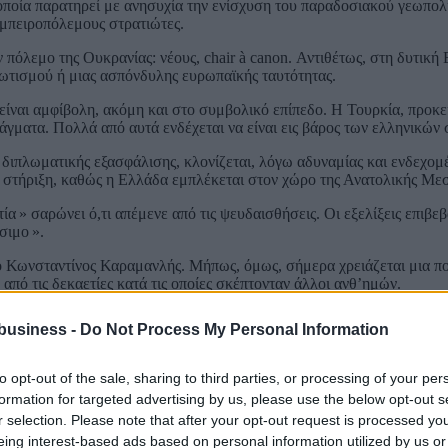
οποία παρατηρεί με ανησυχία την ενίσχυση του παραδοσιακού γεωπολιτ
 εμπειροπόλεμους στρατιώτες.
 πόλεμο της Ουκρανίας: νέους, chair à canon. Αντιθέτως, στη δυτική 
ιωτισμού ή μιας ασπόνδυλης ευρωπαϊκής ταυτότητας.
ίναι αμφίβολη, ακόμη και στο συμβολικό επίπεδο. Η Τουρκία, προκει
λάγματα. Πολλά από αυτά ενδέχεται να είναι εις βάρος των ελληνικών
ι διπλωματικής εξασφάλισης, κλονίζεται, λόγω αδυναμίας και ενδεχ
στήριξη, καθώς η Ελλάδα εμπλέκεται στον χώρο της Ανατολικής Μεσο
 » σαρώνει ό,τι απέμενε από τις ψευδαισθήσεις. Οι εξελίξεις επιβεβ
σιμο ».
ο Κωνσταντίνος Καραμανλής. Μήπως, όμως, σήμερα χρειάζεται μια πολ
από τις δεκαετίες κατά τις οποίες σκέπτονταν άλλοι ανθ’ημών.
Paris 1) Distinguished Visiting Professor, Hellenic American Univer
business -
Do Not Process My Personal Information
to opt-out of the sale, sharing to third parties, or processing of your per
formation for targeted advertising by us, please use the below opt-out s
r selection. Please note that after your opt-out request is processed y
eing interest-based ads based on personal information utilized by us or