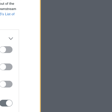
out of the
 downstream
B’s List of