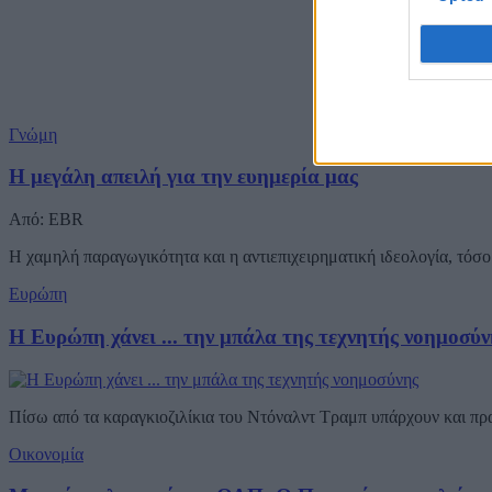
Γνώμη
Η μεγάλη απειλή για την ευημερία μας
Από: EBR
Η χαμηλή παραγωγικότητα και η αντιεπιχειρηματική ιδεολογία, τόσο 
Ευρώπη
Η Ευρώπη χάνει ... την μπάλα της τεχνητής νοημοσύν
Πίσω από τα καραγκιοζιλίκια του Ντόναλντ Τραμπ υπάρχουν και π
Οικονομία