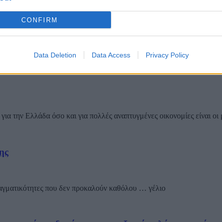
CONFIRM
Data Deletion
Data Access
Privacy Policy
για την Ελλάδα όσο και για πολλές αναπτυγμένες οικονομίες είναι οι 
ης
ραγματικότητες που δεν προκαλούν καθόλου … γέλιο