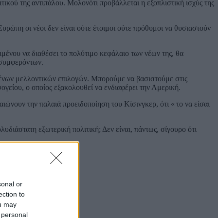
ικού της αντιπάλου. Μολονότι προβάλλεται η εξοπλιστική ισχύς της
Ευρώπη οι νέοι δεν είναι ούτε έτοιμοι ούτε πρόθυμοι να θυσιαστούν
μένου να διαθέσει το πολύτιμο κεφάλαιο των νέων της, θα
 συμφερόντων.
ομένων μελλοντικών επιλογών. Μπορούμε να βασιστούμε στις
γείου, ο οποίος εξακολουθεί να ενδιαφέρει την Αμερική.
αιώνουν την παλαιά προειδοποίηση του Κίσινγκερ, ότι « το να είσαι
υδιάστατη εξωτερική πολιτική; Δεν είναι, πάντως, σίγουρο ότι
sity
sonal or
ection to
ou may
 personal