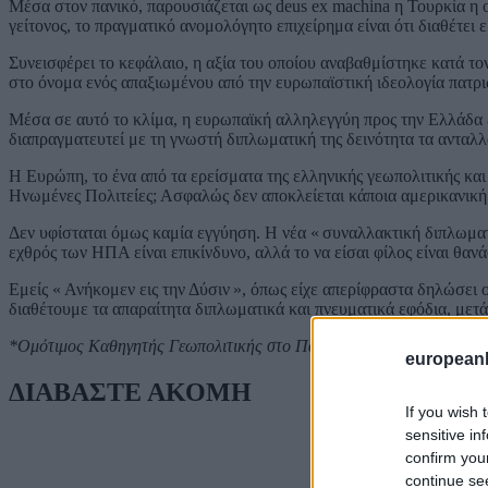
Μέσα στον πανικό, παρουσιάζεται ως deus ex machina η Τουρκία η 
γείτονος, το πραγματικό ανομολόγητο επιχείρημα είναι ότι διαθέτει
Συνεισφέρει το κεφάλαιο, η αξία του οποίου αναβαθμίστηκε κατά τον
στο όνομα ενός απαξιωμένου από την ευρωπαϊστική ιδεολογία πατρ
Μέσα σε αυτό το κλίμα, η ευρωπαϊκή αλληλεγγύη προς την Ελλάδα ε
διαπραγματευτεί με τη γνωστή διπλωματική της δεινότητα τα ανταλ
Η Ευρώπη, το ένα από τα ερείσματα της ελληνικής γεωπολιτικής κα
Ηνωμένες Πολιτείες; Ασφαλώς δεν αποκλείεται κάποια αμερικανική 
Δεν υφίσταται όμως καμία εγγύηση. Η νέα « συναλλακτική διπλωματία
εχθρός των ΗΠΑ είναι επικίνδυνο, αλλά το να είσαι φίλος είναι θανά
Εμείς « Ανήκομεν εις την Δύσιν », όπως είχε απερίφραστα δηλώσει 
διαθέτουμε τα απαραίτητα διπλωματικά και πνευματικά εφόδια, μετά 
*Ομότιμος Καθηγητής Γεωπολιτικής στο Πανεπιστήμιο της Σορβόννης (
european
ΔΙΑΒΑΣΤΕ ΑΚΟΜΗ
If you wish 
sensitive in
confirm you
continue se