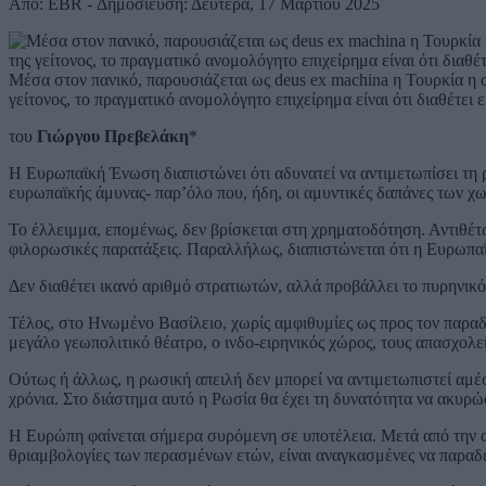
Από: EBR - Δημοσίευση: Δευτέρα, 17 Μαρτίου 2025
Μέσα στον πανικό, παρουσιάζεται ως deus ex machina η Τουρκία η 
γείτονος, το πραγματικό ανομολόγητο επιχείρημα είναι ότι διαθέτει
του
Γιώργου Πρεβελάκη
*
Η Ευρωπαϊκή Ένωση διαπιστώνει ότι αδυνατεί να αντιμετωπίσει τη 
ευρωπαϊκής άμυνας- παρ’όλο που, ήδη, οι αμυντικές δαπάνες των χ
Το έλλειμμα, επομένως, δεν βρίσκεται στη χρηματοδότηση. Αντιθέτ
φιλορωσικές παρατάξεις. Παραλλήλως, διαπιστώνεται ότι η Ευρωπαϊκ
Δεν διαθέτει ικανό αριθμό στρατιωτών, αλλά προβάλλει το πυρηνικό 
Τέλος, στο Ηνωμένο Βασίλειο, χωρίς αμφιθυμίες ως προς τον παραδ
μεγάλο γεωπολιτικό θέατρο, ο ινδο-ειρηνικός χώρος, τους απασχολε
Ούτως ή άλλως, η ρωσική απειλή δεν μπορεί να αντιμετωπιστεί αμέσ
χρόνια. Στο διάστημα αυτό η Ρωσία θα έχει τη δυνατότητα να ακυρώ
Η Ευρώπη φαίνεται σήμερα συρόμενη σε υποτέλεια. Μετά από την αμε
θριαμβολογίες των περασμένων ετών, είναι αναγκασμένες να παραδ