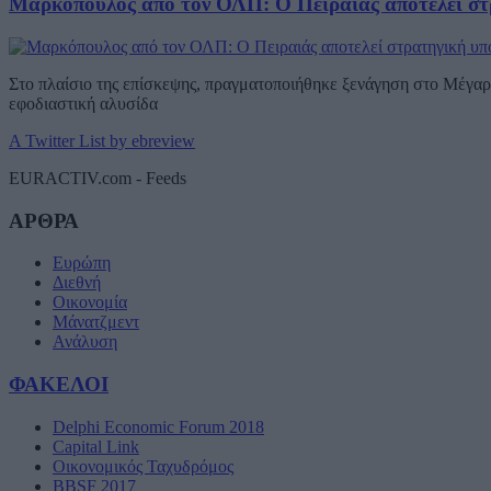
Μαρκόπουλος από τον ΟΛΠ: Ο Πειραιάς αποτελεί στ
Στο πλαίσιο της επίσκεψης, πραγματοποιήθηκε ξενάγηση στο Μέγαρο
εφοδιαστική αλυσίδα
A Twitter List by ebreview
EURACTIV.com - Feeds
ΑΡΘΡΑ
Ευρώπη
Διεθνή
Οικονομία
Μάνατζμεντ
Ανάλυση
ΦΑΚΕΛΟΙ
Delphi Economic Forum 2018
Capital Link
Οικονομικός Ταχυδρόμος
BBSF 2017