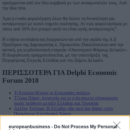
προέρχονται από τον ίδιο κορβανά με των ανταγωνιστών τους. Από
την ίδια πίτα.
Άρα η ενιαία φορολόγηση όλων θα δώσει τη δυνατότητα για
ανταγωνισμό με κοινό σημείο εκκίνησης. Αν εγώ φορολογούμαι με
πάνω από 50% δεν μπορεί αυτό να είναι υγιής ανταγωνισμός”.
Η ετήσια συνδιάσκεψη διοργανώνεται υπό την αιγίδα της Α.Ε
Προέδρου της Δημοκρατίας κ. Προκοπίου Παυλόπουλου από την
αστική, μη κερδοσκοπική εταιρεία «Οικονομικό Φόρουμ Δελφών».
Η διοργάνωση πραγματοποιείται, με την υποστήριξη της
Περιφέρειας Στερεάς Ελλάδας και του Δήμου Δελφών.
ΠΕΡΙΣΣΟΤΕΡΑ ΓΙΑ Delphi Economic
Forum 2018
Τι Ευρώπη θέλουν οι Ευρωπαίοι πολίτες;
Τζέφρι Πάιατ: Ανησυχία για το ενδεχόμενο σύγκρουσης
χωρίς πρόθεση μεταξύ Ελλάδας και Τουρκίας
Αλέξης Τσίπρας: Η Ελλάδα «the next big thing» στον
Παγκόσμιο Επενδυτικό Χάρτη
Fake News: Πως θα προστατευθεί η κοινωνία από την
παραπληροφόρηση
europeanbusiness -
Do Not Process My Personal
Γιάννης Στουρνάρας: Δεν θέλουμε τοξικότητα στις πολιτικές