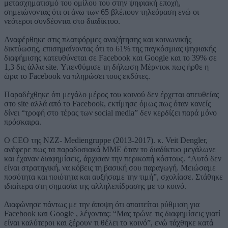
μετασχηματισμό του ομίλου του στην ψηφιακή εποχή,
σημειώνοντας ότι οι άνω των 65 βλέπουν τηλεόραση ενώ οι
νεότεροι συνδέονται στο διαδίκτυο.
Αναφέρθηκε στις πλατφόρμες αναζήτησης και κοινωνικής
δικτύωσης, επισημαίνοντας ότι το 61% της παγκόσμιας ψηφιακής
διαφήμισης κατευθύνεται σε Facebook και Google και το 39% σε
1,3 δις άλλα site. Υπενθύμισε τη δήλωση Μέρντοκ πως ήρθε η
ώρα το Facebook να πληρώσει τους εκδότες.
Παραδέχθηκε ότι μεγάλο μέρος του κοινού δεν έρχεται απευθείας
στο site αλλά από το Facebook, εκτίμησε όμως πως όταν κανείς
δίνει “τροφή στο τέρας των social media” δεν κερδίζει παρά μόνο
πρόσκαιρα.
Ο CEO της NZZ- Mediengruppe (2013-2017). κ. Veit Dengler,
ανέφερε πως τα παραδοσιακά ΜΜΕ όταν το διαδίκτυο μεγάλωνε
και έχαναν διαφημίσεις, άρχισαν την περικοπή κόστους. “Αυτό δεν
είναι στρατηγική, να κόβεις τη βασική σου παραγωγή. Μειώσαμε
ποσότητα και ποιότητα και αυξήσαμε την τιμή”, σχολίασε. Στάθηκε
ιδιαίτερα στη σημασία της αλληλεπίδρασης με το κοινό.
Διαφώνησε πάντως με την άποψη ότι απαιτείται ρύθμιση για
Facebook και Google , λέγοντας: “Μας τρώνε τις διαφημίσεις γιατί
είναι καλύτεροι και ξέρουν τι θέλει το κοινό”, ενώ τάχθηκε κατά