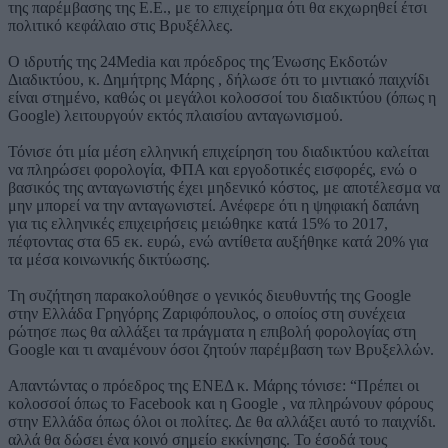
της παρέμβασης της Ε.Ε., με το επιχείρημα ότι θα εκχωρηθεί έτσι
πολιτικό κεφάλαιο στις Βρυξέλλες.
Ο ιδρυτής της 24Media και πρόεδρος της Ένωσης Εκδοτών
Διαδικτύου, κ. Δημήτρης Μάρης , δήλωσε ότι το μιντιακό παιχνίδι
είναι στημένο, καθώς οι μεγάλοι κολοσσοί του διαδικτύου (όπως η
Google) λειτουργούν εκτός πλαισίου ανταγωνισμού.
Τόνισε ότι μία μέση ελληνική επιχείρηση του διαδικτύου καλείται
να πληρώσει φορολογία, ΦΠΑ και εργοδοτικές εισφορές, ενώ ο
βασικός της ανταγωνιστής έχει μηδενικό κόστος, με αποτέλεσμα να
μην μπορεί να την ανταγωνιστεί. Ανέφερε ότι η ψηφιακή δαπάνη
για τις ελληνικές επιχειρήσεις μειώθηκε κατά 15% το 2017,
πέφτοντας στα 65 εκ. ευρώ, ενώ αντίθετα αυξήθηκε κατά 20% για
τα μέσα κοινωνικής δικτύωσης.
Τη συζήτηση παρακολούθησε ο γενικός διευθυντής της Google
στην Ελλάδα Γρηγόρης Ζαριφόπουλος, ο οποίος στη συνέχεια
ρώτησε πως θα αλλάξει τα πράγματα η επιβολή φορολογίας στη
Google και τι αναμένουν όσοι ζητούν παρέμβαση των Βρυξελλών.
Απαντώντας ο πρόεδρος της ΕΝΕΔ κ. Μάρης τόνισε: “Πρέπει οι
κολοσσοί όπως το Facebook και η Google , να πληρώνουν φόρους
στην Ελλάδα όπως όλοι οι πολίτες. Δε θα αλλάξει αυτό το παιχνίδι.
αλλά θα δώσει ένα κοινό σημείο εκκίνησης. Το έσοδά τους