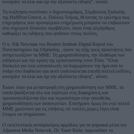
κυνηγάνε τα κλικ και όχι την αξιόπιστη είδηση”, τόνισε.
Τη συζήτηση συντόνισε ο δημοσιογράφος, Σύμβουλος Έκδοσης
της HuffPost Greece, κ. Παύλος Τσίμας, θέτοντας το ερώτημα πως
επιχειρήσεις που προσφέρουν ενημέρωση μπορούν να επιβιώσουν
στο σημερινό δύσκολο περιβάλλον, όπου ένας αλγόριθμος
καθορίζει τις ειδήσεις που φτάνουν στους πολίτες.
Ο κ. Nik Newman του Reuters Institute Digital Report του
Πανεπιστημίου της Οξφόρδης , όρισε τις εξής τρεις προκλήσεις που
αντιμετωπίζουν τα ΜΜΕ: Τη χρηματοδότηση, την πληθώρα των
ειδήσεων και την κρίση της εμπιστοσύνης στον Τύπο. “Είναι
δύσκολο για τους καταναλωτές να διαχωρίσουν την ήρα από το
στάχυ στο διαδίκτυο και αυτό επιδεινώνεται επειδή πολλοί εκδότες
κυνηγάνε τα κλικ και όχι την αξιόπιστη είδηση”, τόνισε.
Έκανε λόγο για μεταστροφή στη χρηματοδότηση των ΜΜΕ, τα
οποία βασίζονται όλο και λιγότερο στις διαφημίσεις και
προσανατολίζονται όλο και περισσότερο στην απευθείας
χρηματοδότηση των αναγνωστών. Επισήμανε όμως ότι ενώ πολλά
ΜΜΕ χρεώνουν για τις ειδήσεις, σε πολλές χώρες λίγοι είναι
έτοιμοι να πληρώσουν.
Ο εκτελεστικός αντιπρόεδρος αρμόδιος για τα ψηφιακά μέσα του
Aljazeera Media Network, Dr. Yaser Bishr, παρουσίασε το