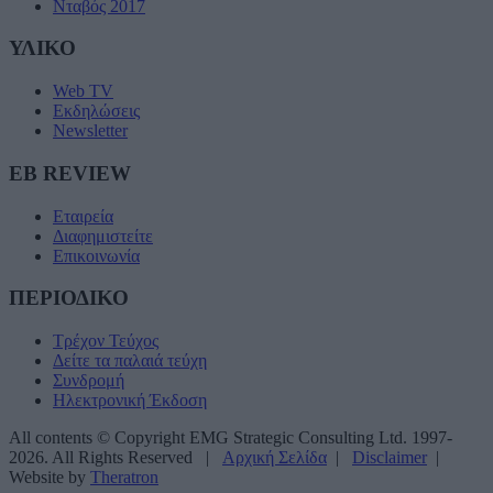
Νταβός 2017
ΥΛΙΚΟ
Web TV
Εκδηλώσεις
Newsletter
EB REVIEW
Εταιρεία
Διαφημιστείτε
Επικοινωνία
ΠΕΡΙΟΔΙΚΟ
Τρέχον Τεύχος
Δείτε τα παλαιά τεύχη
Συνδρομή
Ηλεκτρονική Έκδοση
All contents © Copyright EMG Strategic Consulting Ltd. 1997-
2026. All Rights Reserved |
Αρχική Σελίδα
|
Disclaimer
|
Website by
Theratron