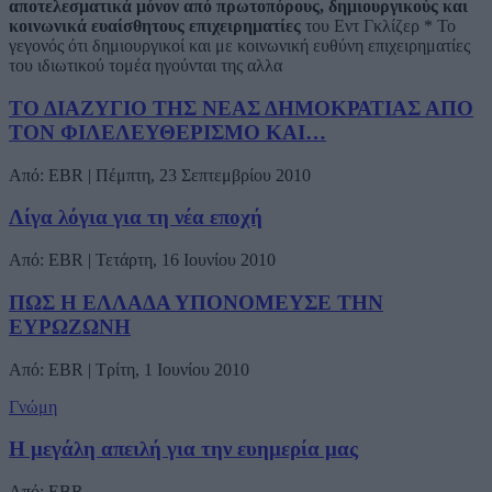
αποτελεσματικά μόνον από πρωτοπόρους, δημιουργικούς και
κοινωνικά ευαίσθητους επιχειρηματίες
του Εντ Γκλίζερ * Το
γεγονός ότι δημιουργικοί και με κοινωνική ευθύνη επιχειρηματίες
του ιδιωτικού τομέα ηγούνται της αλλα
ΤΟ ΔΙΑΖΥΓΙΟ ΤΗΣ ΝΕΑΣ ΔΗΜΟΚΡΑΤΙΑΣ ΑΠΟ
ΤΟΝ ΦΙΛΕΛΕΥΘΕΡΙΣΜΟ ΚΑΙ…
Από: EBR | Πέμπτη, 23 Σεπτεμβρίου 2010
Λίγα λόγια για τη νέα εποχή
Από: EBR | Τετάρτη, 16 Ιουνίου 2010
ΠΩΣ Η ΕΛΛΑΔΑ ΥΠΟΝΟΜΕΥΣΕ ΤΗΝ
ΕΥΡΩΖΩΝΗ
Από: EBR | Τρίτη, 1 Ιουνίου 2010
Γνώμη
Η μεγάλη απειλή για την ευημερία μας
Από: EBR