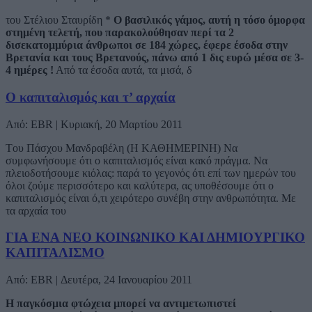
του Στέλιου Σταυρίδη *
Ο βασιλικός γάμος, αυτή η τόσο όμορφα
στημένη τελετή, που παρακολούθησαν περί τα 2
δισεκατομμύρια άνθρωποι σε 184 χώρες, έφερε έσοδα στην
Βρετανία και τους Βρετανούς, πάνω από 1 δις ευρώ μέσα σε 3-
4 ημέρες !
Από τα έσοδα αυτά, τα μισά, δ
Ο καπιταλισμός και τ’ αρχαία
Από: EBR | Κυριακή, 20 Μαρτίου 2011
Tου Πάσχου Μανδραβέλη (Η ΚΑΘΗΜΕΡΙΝΗ) Να
συμφωνήσουμε ότι ο καπιταλισμός είναι κακό πράγμα. Να
πλειοδοτήσουμε κιόλας: παρά το γεγονός ότι επί των ημερών του
όλοι ζούμε περισσότερο και καλύτερα, ας υποθέσουμε ότι ο
καπιταλισμός είναι ό,τι χειρότερο συνέβη στην ανθρωπότητα. Με
τα αρχαία του
ΓΙΑ ΕΝΑ ΝΕΟ ΚΟΙΝΩΝΙΚΟ ΚΑΙ ΔΗΜΙΟΥΡΓΙΚΟ
ΚΑΠΙΤΑΛΙΣΜΟ
Από: EBR | Δευτέρα, 24 Ιανουαρίου 2011
Η παγκόσμια φτώχεια μπορεί να αντιμετωπιστεί