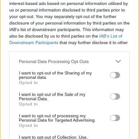
θεωρούν «θύματα του καπιταλισμού»!
interest-based ads based on personal information utilized by
us or personal information disclosed to third parties prior to
your opt-out. You may separately opt-out of the further
disclosure of your personal information by third parties on the
IAB’s list of downstream participants. This information may
also be disclosed by us to third parties on the
IAB’s List of
Η ΙΔΕΟΛΟΓΙΑ ΩΣ ΜΟΡΦΗ ΑΠΑΤΗΣ
Downstream Participants
that may further disclose it to other
third parties.
Από: EBR | Τετάρτη, 7 Αυγούστου 2013
Personal Data Processing Opt Outs
Καμμία ιδεολογία δεν προσέφερε τίποτε απολύτως στην
ανθρωπότητα πέρα από εγκλήματα και πολέμους
I want to opt-out of the Sharing of my
personal data.
Opted In
I want to opt-out of the Sale of my
Personal Data.
Opted In
I want to opt-out of processing my
Personal Data for Targeted Advertising.
Opted In
I want to opt-out of Collection, Use,