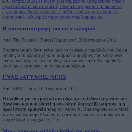
Η αυτοκαταστροφή του καπιταλισμού
Από: The Financial Times | Παρασκευή, 20 Ιανουαρίου 2012
Ο καπιταλισμός διατηρείται από το περίφημο παράδοξο του Adam
Smith για το αόρατο χέρι: το ατομικό συμφέρον, που λειτουργεί
μέσω των αγορών, τελικά οδηγεί στο κοινό καλό. Το παράδοξο
αυτό όμως καταρρέει αν το παρατραβήξουμε.
ΕΝΑΣ «ΑΤΥΧΟΣ» ΝΕΟΣ
Από: EBR | Τρίτη, 16 Αυγούστου 2011
Η αλήθεια για τα τραγικά και εξόχως επικίνδυνα γεγονότα του
Λονδίνου και πού οδηγεί η συνειδητή διαστρέβλωσή τους ή η
αφελέστατη ερμηνεία τους
του Αθαν. Χ. Παπανδρόπουλου Μετά
την «προοδευτική» Ελλάδα, το φαινόμενο επεκτείνεται τώρα και
στις άλλες δυτικές χώρες. Έτσι
Μια κρίση που αλλάζει βαθιά τον κόσμο