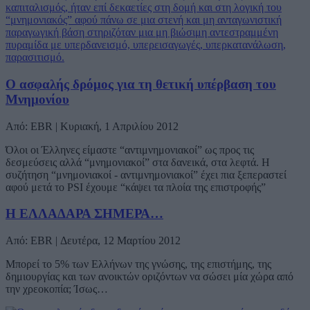
Ο ασφαλής δρόμος για τη θετική υπέρβαση του
Μνημονίου
Από: EBR | Κυριακή, 1 Απριλίου 2012
Όλοι οι Έλληνες είμαστε “αντιμνημονιακοί” ως προς τις
δεσμεύσεις αλλά “μνημονιακοί” στα δανεικά, στα λεφτά. Η
συζήτηση “μνημονιακοί - αντιμνημονιακοί” έχει πια ξεπεραστεί
αφού μετά το PSI έχουμε “κάψει τα πλοία της επιστροφής”
Η ΕΛΛΑΔΑΡΑ ΣΗΜΕΡΑ…
Από: EBR | Δευτέρα, 12 Μαρτίου 2012
Μπορεί το 5% των Ελλήνων της γνώσης, της επιστήμης, της
δημιουργίας και των ανοικτών οριζόντων να σώσει μία χώρα από
την χρεοκοπία; Ίσως…