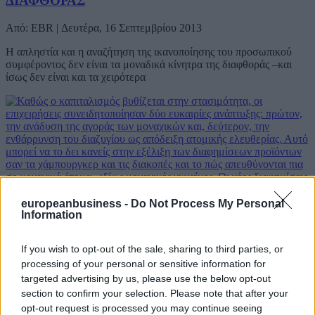
ΔΙΑΦΘΟΡΑΣ
Από: EBR | Δευτέρα, 16 Σεπτεμβρίου 2013
Η απληστία και η αναζήτηση της ικανοποίησης του προσωπικού
συμφέροντος δεν είναι τα μοναδικά κίνητρα της διαφθοράς –και
ίσως δεν είναι και τα χειρότερα
europeanbusiness -
Do Not Process My Personal
Information
ΠΡΟΣ ΚΟΙΝΩΝΙΕΣ ΕΡΓΕΝΗΔΩΝ;
If you wish to opt-out of the sale, sharing to third parties, or
processing of your personal or sensitive information for
Από: EBR | Δευτέρα, 26 Αυγούστου 2013
targeted advertising by us, please use the below opt-out
Κάποτε, τα μοναχικά άτομα εθεωρούντο εξ ορισμού
section to confirm your selection. Please note that after your
«προοδευτικά». Σήμερα, οι ίδιοι που τα χαρακτήριζαν έτσι τα
opt-out request is processed you may continue seeing