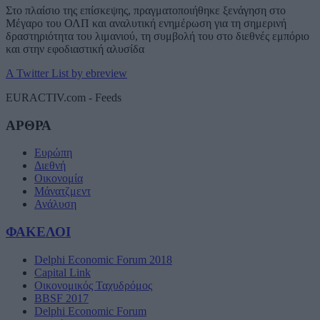
Στο πλαίσιο της επίσκεψης, πραγματοποιήθηκε ξενάγηση στο
Μέγαρο του ΟΛΠ και αναλυτική ενημέρωση για τη σημερινή
δραστηριότητα του λιμανιού, τη συμβολή του στο διεθνές εμπόριο
και στην εφοδιαστική αλυσίδα
A Twitter List by ebreview
EURACTIV.com - Feeds
ΑΡΘΡΑ
Ευρώπη
Διεθνή
Οικονομία
Μάνατζμεντ
Ανάλυση
ΦΑΚΕΛΟΙ
Delphi Economic Forum 2018
Capital Link
Οικονομικός Ταχυδρόμος
BBSF 2017
Delphi Economic Forum