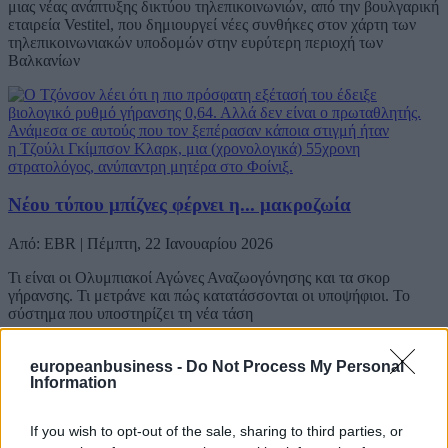
μιας νέας ανάπτυξης δικτύου τηλεπικοινωνιών, από την βουλγαρική
εταιρεία Vestitel, που δημιουργεί νέες συνθήκες στον χάρτη των
τηλεπικοινωνιακών υποδομών στην ευρύτερη περιοχή των
Βαλκανίων
Νέου τύπου μπίζνες φέρνει η... μακροζωία
Από: EBR | Πέμπτη, 22 Ιανουαρίου 2026
Τι είναι οι Ολυμπιακοί Αγώνες Αναζωογόνησης και τα σκορ
γήρανσης. Τι μετράνε και πώς κατατάσσονται οι υποψήφιοι. Το
σύστημα που υποστηρίζει τη νέα τάση
europeanbusiness -
Do Not Process My Personal
Information
If you wish to opt-out of the sale, sharing to third parties, or