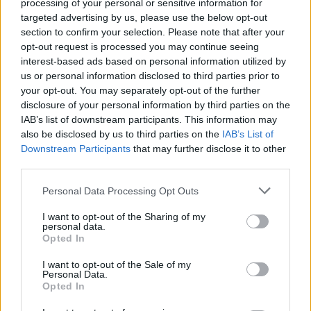
processing of your personal or sensitive information for
targeted advertising by us, please use the below opt-out
Καλπάζει το ηλεκτρονικό εμπόριο
section to confirm your selection. Please note that after your
opt-out request is processed you may continue seeing
Από: EBR | Τρίτη, 20 Ιανουαρίου 2026
interest-based ads based on personal information utilized by
us or personal information disclosed to third parties prior to
Η φετινή εορταστική περίοδος δεν κατέγραψε απλώς ιστορικό
your opt-out. You may separately opt-out of the further
ρεκόρ πωλήσεων στο ηλεκτρονικό εμπόριο, αλλά ανέδειξε μια
disclosure of your personal information by third parties on the
δομική μετατόπιση στο πώς λειτουργεί πλέον το λιανεμπόριο
IAB’s list of downstream participants. This information may
also be disclosed by us to third parties on the
IAB’s List of
Downstream Participants
that may further disclose it to other
third parties.
Personal Data Processing Opt Outs
Το 59% των CFOs χρησιμοποιεί AI στις
I want to opt-out of the Sharing of my
χρηματοοικονομικές λειτουργίες
personal data.
Opted In
Από: EBR | Τετάρτη, 7 Ιανουαρίου 2026
I want to opt-out of the Sale of my
Η υιοθέτηση της τεχνητής νοημοσύνης στον χρηματοοικονομικό
Personal Data.
τομέα συνεχίζεται με σταθερό ρυθμό, χωρίς ωστόσο το άλμα των
Opted In
προηγούμενων ετών